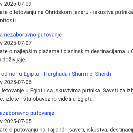
ev
2025-07-09
ate o letovanju na Ohridskom jezeru - iskustva putnika
nitosti
za nezaboravno putovanje
ev
2025-07-07
ate o najlepšim plažama i planinskim destinacijama u C
 doživljaje.
n odmor u Egiptu - Hurghada i Sharm el Sheikh
ev
2025-07-06
letovanje u Egiptu sa iskustvima putnika. Saveti za izb
, izlete i šta obavezno videti u Egiptu.
 nezaboravno putovanje
ev
2025-07-05
te o putovanju na Tajland - saveti, iskustva, destinaci