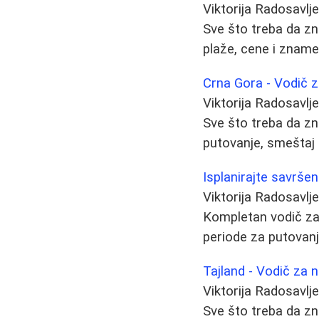
Viktorija Radosavlj
Sve što treba da zn
plaže, cene i zname
Crna Gora - Vodič 
Viktorija Radosavlj
Sve što treba da zn
putovanje, smeštaj i
Isplanirajte savrše
Viktorija Radosavlj
Kompletan vodič za 
periode za putovanje
Tajland - Vodič za
Viktorija Radosavlj
Sve što treba da zna