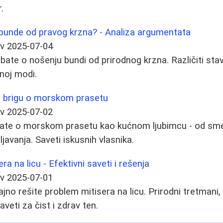
.
iti bunde od pravog krzna? - Analiza argumentata
ev
2025-07-04
ate o nošenju bundi od prirodnog krzna. Različiti stavo
noj modi.
a brigu o morskom prasetu
ev
2025-07-02
nate o morskom prasetu kao kućnom ljubimcu - od smeš
ljavanja. Saveti iskusnih vlasnika.
ra na licu - Efektivni saveti i rešenja
ev
2025-07-01
ajno rešite problem mitisera na licu. Prirodni tretmani
aveti za čist i zdrav ten.