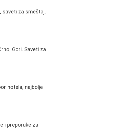
, saveti za smeštaj,
rnoj Gori. Saveti za
or hotela, najbolje
je i preporuke za