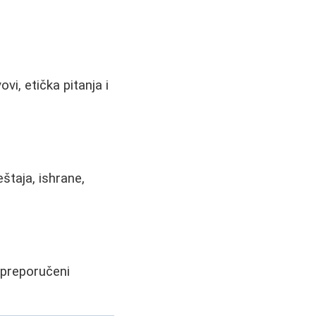
vi, etička pitanja i
taja, ishrane,
, preporučeni