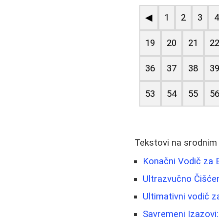
◀
1
2
3
19
20
21
2
36
37
38
3
53
54
55
5
Tekstovi na srodnim
Konačni Vodič za B
Ultrazvučno Čišće
Ultimativni vodič z
Savremeni Izazovi: 