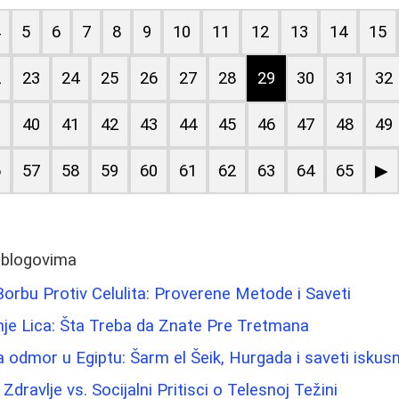
4
5
6
7
8
9
10
11
12
13
14
15
2
23
24
25
26
27
28
29
30
31
32
9
40
41
42
43
44
45
46
47
48
49
6
57
58
59
60
61
62
63
64
65
▶
 blogovima
orbu Protiv Celulita: Proverene Metode i Saveti
nje Lica: Šta Treba da Znate Pre Tretmana
a odmor u Egiptu: Šarm el Šeik, Hurgada i saveti iskusn
Zdravlje vs. Socijalni Pritisci o Telesnoj Težini