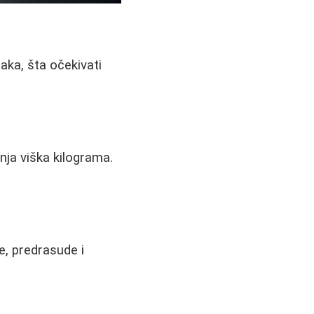
jaka, šta očekivati
nja viška kilograma.
e, predrasude i