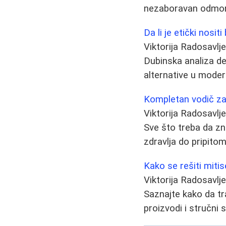
nezaboravan odmor
Da li je etički nos
Viktorija Radosavlj
Dubinska analiza deb
alternative u moder
Kompletan vodič z
Viktorija Radosavlj
Sve što treba da z
zdravlja do pripitom
Kako se rešiti mitise
Viktorija Radosavlj
Saznajte kako da tr
proizvodi i stručni s