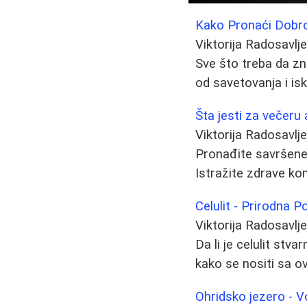
Kako Pronaći Dobrog 
Viktorija Radosavlj
Sve što treba da zna
od savetovanja i isku
Šta jesti za večeru 
Viktorija Radosavlj
Pronađite savršene 
Istražite zdrave ko
Celulit - Prirodna P
Viktorija Radosavlj
Da li je celulit stv
kako se nositi sa 
Ohridsko jezero - 