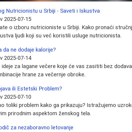
Nutricionistu u Srbiji - Saveti i Iskustva
ev
2025-07-15
te o izboru nutricioniste u Srbiji. Kako pronaći stručn
stva ljudi koji su već koristili usluge nutricionista.
a da ne dodaje kalorije?
ev
2025-07-14
ideje za lagane večere koje će vas zasititi bez dodava
mbinacije hrane za večernje obroke.
ojava ili Estetski Problem?
ev
2025-07-10
arno toliki problem kako ga prikazuju? Istražujemo uzrok
ovim prirodnim aspektom ženskog tela.
Vodič za nezaboravno letovanje