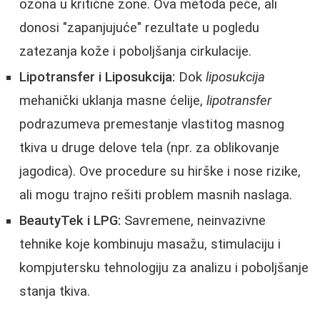
ozona u kritične zone. Ova metoda peče, ali
donosi "zapanjujuće" rezultate u pogledu
zatezanja kože i poboljšanja cirkulacije.
Lipotransfer i Liposukcija:
Dok
liposukcija
mehanički uklanja masne ćelije,
lipotransfer
podrazumeva premestanje vlastitog masnog
tkiva u druge delove tela (npr. za oblikovanje
jagodica). Ove procedure su hirške i nose rizike,
ali mogu trajno rešiti problem masnih naslaga.
BeautyTek i LPG:
Savremene, neinvazivne
tehnike koje kombinuju masažu, stimulaciju i
kompjutersku tehnologiju za analizu i poboljšanje
stanja tkiva.