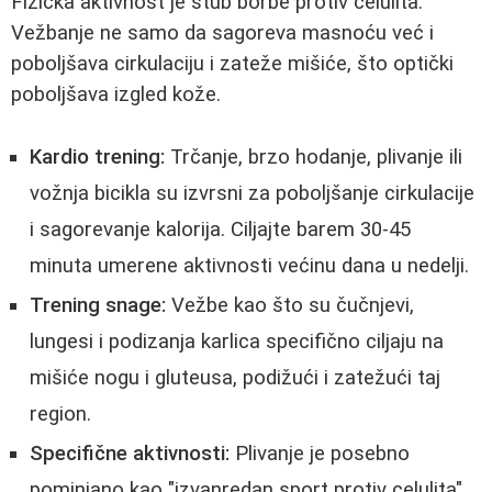
Fizička aktivnost je stub borbe protiv celulita.
Vežbanje ne samo da sagoreva masnoću već i
poboljšava cirkulaciju i zateže mišiće, što optički
poboljšava izgled kože.
Kardio trening:
Trčanje, brzo hodanje, plivanje ili
vožnja bicikla su izvrsni za poboljšanje cirkulacije
i sagorevanje kalorija. Ciljajte barem 30-45
minuta umerene aktivnosti većinu dana u nedelji.
Trening snage:
Vežbe kao što su čučnjevi,
lungesi i podizanja karlica specifično ciljaju na
mišiće nogu i gluteusa, podižući i zatežući taj
region.
Specifične aktivnosti:
Plivanje je posebno
pominjano kao "izvanredan sport protiv celulita"