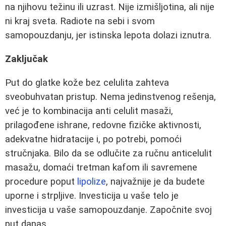
na njihovu težinu ili uzrast. Nije izmišljotina, ali nije
ni kraj sveta. Radiote na sebi i svom
samopouzdanju, jer istinska lepota dolazi iznutra.
Zaključak
Put do glatke kože bez celulita zahteva
sveobuhvatan pristup. Nema jedinstvenog rešenja,
već je to kombinacija anti celulit masaži,
prilagođene ishrane, redovne fizičke aktivnosti,
adekvatne hidratacije i, po potrebi, pomoći
stručnjaka. Bilo da se odlučite za ručnu anticelulit
masažu, domaći tretman kafom ili savremene
procedure poput
lipolize
, najvažnije je da budete
uporne i strpljive. Investicija u vaše telo je
investicija u vaše samopouzdanje. Započnite svoj
put danas.