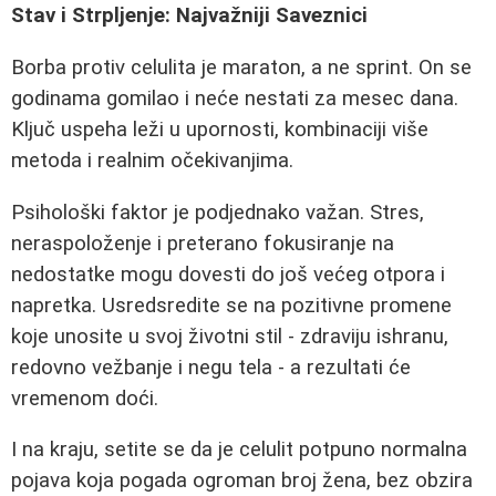
Stav i Strpljenje: Najvažniji Saveznici
Borba protiv celulita je maraton, a ne sprint. On se
godinama gomilao i neće nestati za mesec dana.
Ključ uspeha leži u upornosti, kombinaciji više
metoda i realnim očekivanjima.
Psihološki faktor je podjednako važan. Stres,
neraspoloženje i preterano fokusiranje na
nedostatke mogu dovesti do još većeg otpora i
napretka. Usredsredite se na pozitivne promene
koje unosite u svoj životni stil - zdraviju ishranu,
redovno vežbanje i negu tela - a rezultati će
vremenom doći.
I na kraju, setite se da je celulit potpuno normalna
pojava koja pogada ogroman broj žena, bez obzira