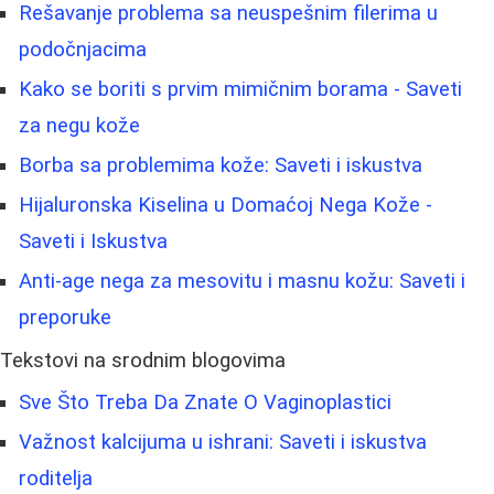
Rešavanje problema sa neuspešnim filerima u
podočnjacima
Kako se boriti s prvim mimičnim borama - Saveti
za negu kože
Borba sa problemima kože: Saveti i iskustva
Hijaluronska Kiselina u Domaćoj Nega Kože -
Saveti i Iskustva
Anti-age nega za mesovitu i masnu kožu: Saveti i
preporuke
Tekstovi na srodnim blogovima
Sve Što Treba Da Znate O Vaginoplastici
Važnost kalcijuma u ishrani: Saveti i iskustva
roditelja