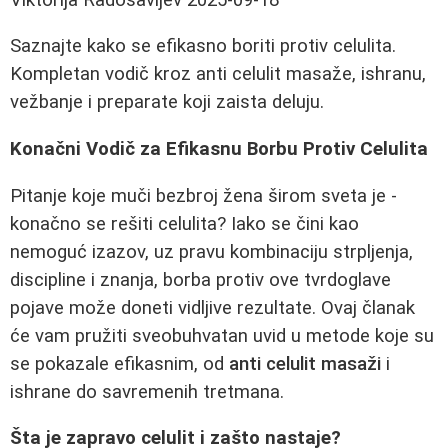
Saznajte kako se efikasno boriti protiv celulita.
Kompletan vodič kroz anti celulit masaže, ishranu,
vežbanje i preparate koji zaista deluju.
Konačni Vodič za Efikasnu Borbu Protiv Celulita
Pitanje koje muči bezbroj žena širom sveta je -
konačno se rešiti celulita? Iako se čini kao
nemoguć izazov, uz pravu kombinaciju strpljenja,
discipline i znanja, borba protiv ove tvrdoglave
pojave može doneti vidljive rezultate. Ovaj članak
će vam pružiti sveobuhvatan uvid u metode koje su
se pokazale efikasnim, od
anti celulit masaži
i
ishrane do savremenih tretmana.
Šta je zapravo celulit i zašto nastaje?