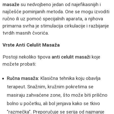
masaže
su nedvojbeno jedan od najefikasnijih i
najčešće pominjanih metoda. One se mogu izvoditi
ručno ili uz pomoć specijalnih aparata, a njihova
primarna svrha je stimulacija cirkulacije i razbijanje
tvrdih masnih čvorića.
Vrste Anti Celulit Masaža
Postoji nekoliko tipova
anti celulit masaži
koje
možete probati:
Ručna masaža:
Klasična tehnika koju obavlja
terapeut. Snažnim, kružnim pokretima se
masiraju zahvaćene zone, što može biti prilično
bolno u početku, ali bol jenjava kako se tkivo
"razmečka". Preporučuje se serija od najmanje