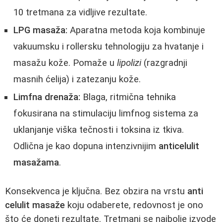
10 tretmana za vidljive rezultate.
LPG masaža:
Aparatna metoda koja kombinuje
vakuumsku i rollersku tehnologiju za hvatanje i
masažu kože. Pomaže u
lipolizi
(razgradnji
masnih ćelija) i zatezanju kože.
Limfna drenaža:
Blaga, ritmična tehnika
fokusirana na stimulaciju limfnog sistema za
uklanjanje viška tečnosti i toksina iz tkiva.
Odlična je kao dopuna intenzivnijim
anticelulit
masažama
.
Konsekvenca je ključna. Bez obzira na vrstu
anti
celulit masaže
koju odaberete, redovnost je ono
što će doneti rezultate. Tretmani se najbolje izvode