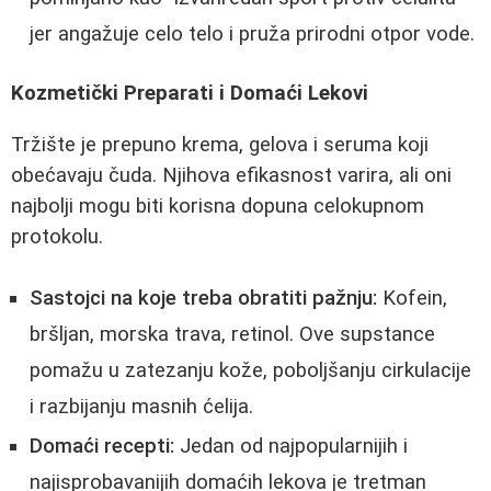
jer angažuje celo telo i pruža prirodni otpor vode.
Kozmetički Preparati i Domaći Lekovi
Tržište je prepuno krema, gelova i seruma koji
obećavaju čuda. Njihova efikasnost varira, ali oni
najbolji mogu biti korisna dopuna celokupnom
protokolu.
Sastojci na koje treba obratiti pažnju:
Kofein,
bršljan, morska trava, retinol. Ove supstance
pomažu u zatezanju kože, poboljšanju cirkulacije
i razbijanju masnih ćelija.
Domaći recepti:
Jedan od najpopularnijih i
najisprobavanijih domaćih lekova je tretman