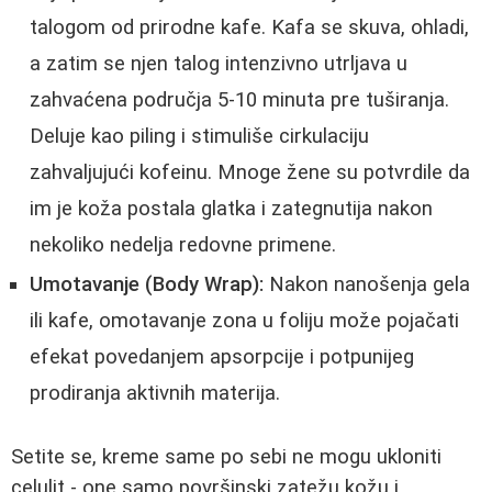
talogom od prirodne kafe. Kafa se skuva, ohladi,
a zatim se njen talog intenzivno utrljava u
zahvaćena područja 5-10 minuta pre tuširanja.
Deluje kao piling i stimuliše cirkulaciju
zahvaljujući kofeinu. Mnoge žene su potvrdile da
im je koža postala glatka i zategnutija nakon
nekoliko nedelja redovne primene.
Umotavanje (Body Wrap):
Nakon nanošenja gela
ili kafe, omotavanje zona u foliju može pojačati
efekat povedanjem apsorpcije i potpunijeg
prodiranja aktivnih materija.
Setite se, kreme same po sebi ne mogu ukloniti
celulit - one samo površinski zatežu kožu i