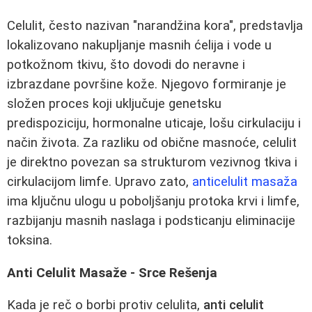
Celulit, često nazivan "narandžina kora", predstavlja
lokalizovano nakupljanje masnih ćelija i vode u
potkožnom tkivu, što dovodi do neravne i
izbrazdane površine kože. Njegovo formiranje je
složen proces koji uključuje genetsku
predispoziciju, hormonalne uticaje, lošu cirkulaciju i
način života. Za razliku od obične masnoće, celulit
je direktno povezan sa strukturom vezivnog tkiva i
cirkulacijom limfe. Upravo zato,
anticelulit masaža
ima ključnu ulogu u poboljšanju protoka krvi i limfe,
razbijanju masnih naslaga i podsticanju eliminacije
toksina.
Anti Celulit Masaže - Srce Rešenja
Kada je reč o borbi protiv celulita,
anti celulit