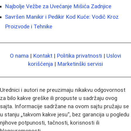
Najbolje Vežbe za Uvećanje Mišića Zadnjice
Savršen Manikir i Pedikir Kod Kuće: Vodič Kroz
Proizvode i Tehnike
O nama
|
Kontakt
|
Politika privatnosti
|
Uslovi
korišćenja
|
Marketinški servisi
Urednici i autori ne preuzimaju nikakvu odgovornost
za bilo kakve greške ili propuste u sadržaju ovog
sajta. Informacije sadržane na ovom sajtu pružaju se
u stanju „takvom kakve jesu“, bez garancija u pogledu
njihove potpunosti, tačnosti, korisnosti ili
blagovremenosti.