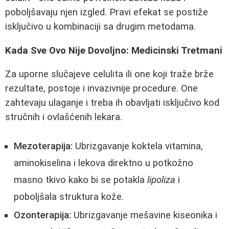
poboljšavaju njen izgled. Pravi efekat se postiže
isključivo u kombinaciji sa drugim metodama.
Kada Sve Ovo Nije Dovoljno: Medicinski Tretmani
Za uporne slučajeve celulita ili one koji traže brže
rezultate, postoje i invazivnije procedure. One
zahtevaju ulaganje i treba ih obavljati isključivo kod
stručnih i ovlašćenih lekara.
Mezoterapija:
Ubrizgavanje koktela vitamina,
aminokiselina i lekova direktno u potkožno
masno tkivo kako bi se potakla
lipoliza
i
poboljšala struktura kože.
Ozonterapija:
Ubrizgavanje mešavine kiseonika i