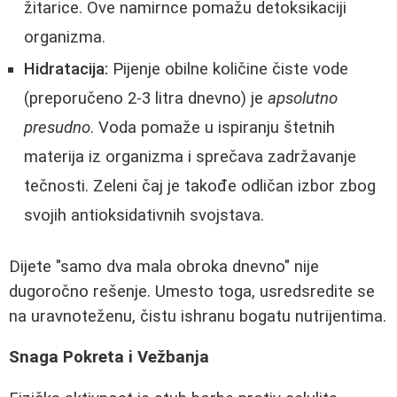
žitarice. Ove namirnce pomažu detoksikaciji
organizma.
Hidratacija:
Pijenje obilne količine čiste vode
(preporučeno 2-3 litra dnevno) je
apsolutno
presudno
. Voda pomaže u ispiranju štetnih
materija iz organizma i sprečava zadržavanje
tečnosti. Zeleni čaj je takođe odličan izbor zbog
svojih antioksidativnih svojstava.
Dijete "samo dva mala obroka dnevno" nije
dugoročno rešenje. Umesto toga, usredsredite se
na uravnoteženu, čistu ishranu bogatu nutrijentima.
Snaga Pokreta i Vežbanja