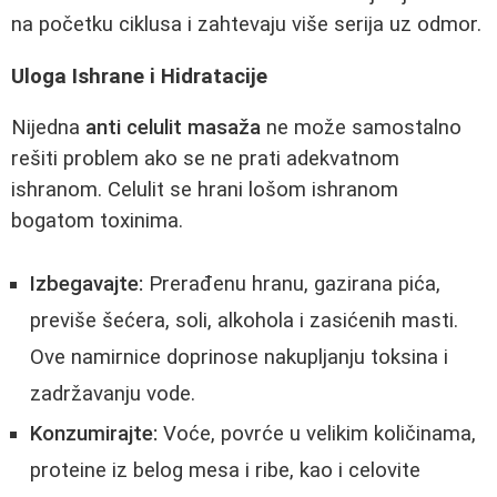
na početku ciklusa i zahtevaju više serija uz odmor.
Uloga Ishrane i Hidratacije
Nijedna
anti celulit masaža
ne može samostalno
rešiti problem ako se ne prati adekvatnom
ishranom. Celulit se hrani lošom ishranom
bogatom toxinima.
Izbegavajte:
Prerađenu hranu, gazirana pića,
previše šećera, soli, alkohola i zasićenih masti.
Ove namirnice doprinose nakupljanju toksina i
zadržavanju vode.
Konzumirajte:
Voće, povrće u velikim količinama,
proteine iz belog mesa i ribe, kao i celovite