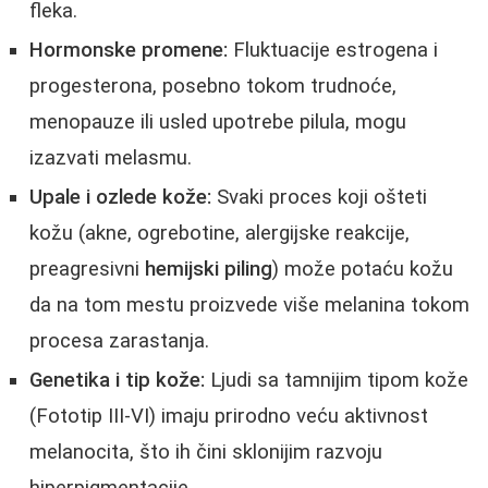
fleka.
Hormonske promene:
Fluktuacije estrogena i
progesterona, posebno tokom trudnoće,
menopauze ili usled upotrebe pilula, mogu
izazvati melasmu.
Upale i ozlede kože:
Svaki proces koji ošteti
kožu (akne, ogrebotine, alergijske reakcije,
preagresivni
hemijski piling
) može potaću kožu
da na tom mestu proizvede više melanina tokom
procesa zarastanja.
Genetika i tip kože:
Ljudi sa tamnijim tipom kože
(Fototip III-VI) imaju prirodno veću aktivnost
melanocita, što ih čini sklonijim razvoju
hiperpigmentacije.