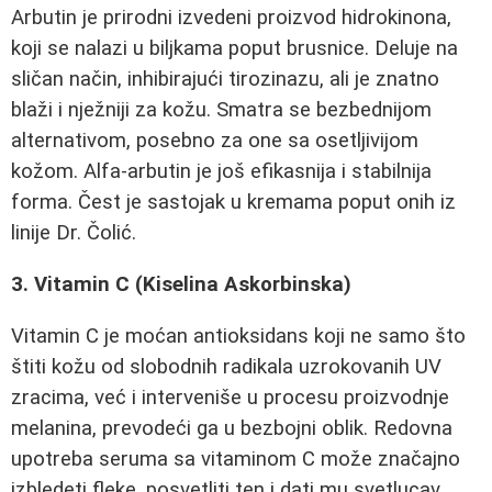
Arbutin je prirodni izvedeni proizvod hidrokinona,
koji se nalazi u biljkama poput brusnice. Deluje na
sličan način, inhibirajući tirozinazu, ali je znatno
blaži i nježniji za kožu. Smatra se bezbednijom
alternativom, posebno za one sa osetljivijom
kožom. Alfa-arbutin je još efikasnija i stabilnija
forma. Čest je sastojak u kremama poput onih iz
linije Dr. Čolić.
3. Vitamin C (Kiselina Askorbinska)
Vitamin C je moćan antioksidans koji ne samo što
štiti kožu od slobodnih radikala uzrokovanih UV
zracima, već i interveniše u procesu proizvodnje
melanina, prevodeći ga u bezbojni oblik. Redovna
upotreba seruma sa vitaminom C može značajno
izbledeti fleke, posvetliti ten i dati mu svetlucav