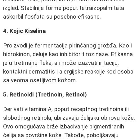
izgled. Stabilnije forme poput tetraizopalmitata
askorbil fosfata su posebno efikasne.
4. Kojic Kiselina
Proizvodi je fermentacija pirinčanog grožđa. Kao i
hidrokinon, deluje kao inhibitor tirozinaze. Efikasna
je u tretmanu fleka, ali može izazvati iritaciju,
kontaktni dermatitis i alergijske reakcije kod osoba
sa veoma osetljivom kožom.
5. Retinoidi (Tretinoin, Retinol)
Derivati vitamina A, poput receptnog tretinoina ili
slobodnog retinola, ubrzavaju ćelijsku obnovu kože.
Ovo omogućava brže izbacivanje pigmentiranih
ćelija sa površine kože. Takođe, poboljšavaju