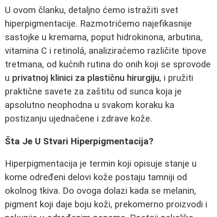
U ovom članku, detaljno ćemo istražiti svet
hiperpigmentacije. Razmotrićemo najefikasnije
sastojke u kremama, poput hidrokinona, arbutina,
vitamina C i retinolá, analiziraćemo različite tipove
tretmana, od kućnih rutina do onih koji se sprovode
u
privatnoj klinici za plastičnu hirurgiju
, i pružiti
praktične savete za zaštitu od sunca koja je
apsolutno neophodna u svakom koraku ka
postizanju ujednačene i zdrave kože.
Šta Je U Stvari Hiperpigmentacija?
Hiperpigmentacija je termin koji opisuje stanje u
kome određeni delovi kože postaju tamniji od
okolnog tkiva. Do ovoga dolazi kada se melanin,
pigment koji daje boju koži, prekomerno proizvodi i