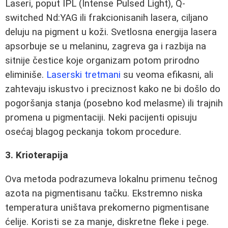
Laseri, poput IPL (Intense Pulsed Light), Q-
switched Nd:YAG ili frakcionisanih lasera, ciljano
deluju na pigment u koži. Svetlosna energija lasera
apsorbuje se u melaninu, zagreva ga i razbija na
sitnije čestice koje organizam potom prirodno
eliminiše.
Laserski tretmani
su veoma efikasni, ali
zahtevaju iskustvo i preciznost kako ne bi došlo do
pogoršanja stanja (posebno kod melasme) ili trajnih
promena u pigmentaciji. Neki pacijenti opisuju
osećaj blagog peckanja tokom procedure.
3. Krioterapija
Ova metoda podrazumeva lokalnu primenu tečnog
azota na pigmentisanu tačku. Ekstremno niska
temperatura uništava prekomerno pigmentisane
ćelije. Koristi se za manje, diskretne fleke i pege.