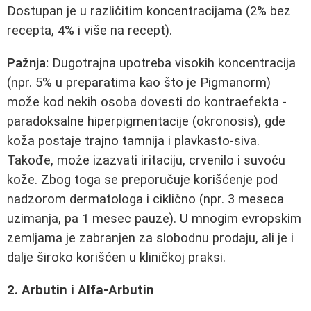
Dostupan je u različitim koncentracijama (2% bez
recepta, 4% i više na recept).
Pažnja:
Dugotrajna upotreba visokih koncentracija
(npr. 5% u preparatima kao što je Pigmanorm)
može kod nekih osoba dovesti do kontraefekta -
paradoksalne hiperpigmentacije (okronosis), gde
koža postaje trajno tamnija i plavkasto-siva.
Takođe, može izazvati iritaciju, crvenilo i suvoću
kože. Zbog toga se preporučuje korišćenje pod
nadzorom dermatologa i ciklično (npr. 3 meseca
uzimanja, pa 1 mesec pauze). U mnogim evropskim
zemljama je zabranjen za slobodnu prodaju, ali je i
dalje široko korišćen u kliničkoj praksi.
2. Arbutin i Alfa-Arbutin