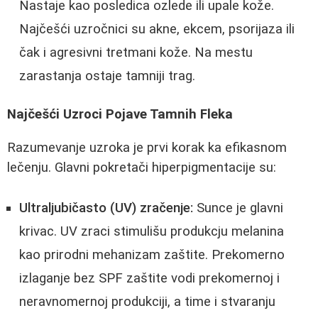
Nastaje kao posledica ozlede ili upale kože.
Najčešći uzročnici su akne, ekcem, psorijaza ili
čak i agresivni tretmani kože. Na mestu
zarastanja ostaje tamniji trag.
Najčešći Uzroci Pojave Tamnih Fleka
Razumevanje uzroka je prvi korak ka efikasnom
lečenju. Glavni pokretači hiperpigmentacije su:
Ultraljubičasto (UV) zračenje:
Sunce je glavni
krivac. UV zraci stimulišu produkcju melanina
kao prirodni mehanizam zaštite. Prekomerno
izlaganje bez SPF zaštite vodi prekomernoj i
neravnomernoj produkciji, a time i stvaranju