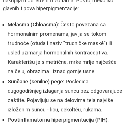
nakupija u određenim zonama. Postoji nekoliko
glavnih tipova hiperpigmentacije:
Melasma (Chloasma):
Često povezana sa
hormonalnim promenama, javlja se tokom
trudnoće (otuda i naziv "trudničke maské") ili
usled uzimanja hormonalnih kontraceptiva.
Karakterišu je simetrične, mrke mrlje najčešće
na čelu, obrazima i iznad gornje usne.
Sunčane (senilne) pege:
Posledica
dugogodišnjeg izlaganja suncu bez odgovarajuće
zaštite. Pojavljuju se na delovima tela najviše
izloženim suncu - licu, dekoltéu, rukama.
Postinflamatorna hiperpigmentacija (PIH):