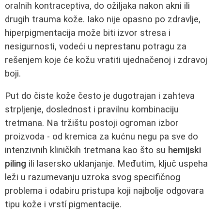
oralnih kontraceptiva, do ožiljaka nakon akni ili
drugih trauma kože. Iako nije opasno po zdravlje,
hiperpigmentacija može biti izvor stresa i
nesigurnosti, vodeći u neprestanu potragu za
rešenjem koje će kožu vratiti ujednačenoj i zdravoj
boji.
Put do čiste kože često je dugotrajan i zahteva
strpljenje, doslednost i pravilnu kombinaciju
tretmana. Na tržištu postoji ogroman izbor
proizvoda - od kremica za kućnu negu pa sve do
intenzivnih kliničkih tretmana kao što su
hemijski
piling
ili lasersko uklanjanje. Međutim, ključ uspeha
leži u razumevanju uzroka svog specifičnog
problema i odabiru pristupa koji najbolje odgovara
tipu kože i vrstí pigmentacije.