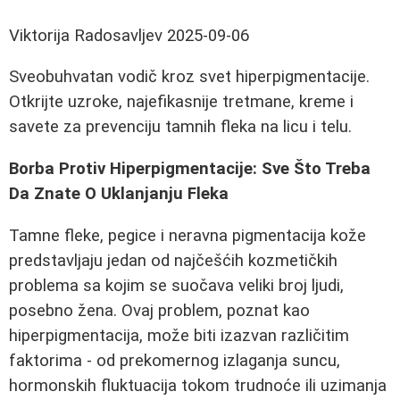
Viktorija Radosavljev
2025-09-06
Sveobuhvatan vodič kroz svet hiperpigmentacije.
Otkrijte uzroke, najefikasnije tretmane, kreme i
savete za prevenciju tamnih fleka na licu i telu.
Borba Protiv Hiperpigmentacije: Sve Što Treba
Da Znate O Uklanjanju Fleka
Tamne fleke, pegice i neravna pigmentacija kože
predstavljaju jedan od najčešćih kozmetičkih
problema sa kojim se suočava veliki broj ljudi,
posebno žena. Ovaj problem, poznat kao
hiperpigmentacija, može biti izazvan različitim
faktorima - od prekomernog izlaganja suncu,
hormonskih fluktuacija tokom trudnoće ili uzimanja