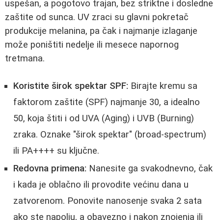
uspešan, a pogotovo trajan, bez striktne i dosledne
zaštite od sunca. UV zraci su glavni pokretač
produkcije melanina, pa čak i najmanje izlaganje
može poništiti nedelje ili mesece napornog
tretmana.
Koristite širok spektar SPF:
Birajte kremu sa
faktorom zaštite (SPF) najmanje 30, a idealno
50, koja štiti i od UVA (Aging) i UVB (Burning)
zraka. Oznake "širok spektar" (broad-spectrum)
ili PA++++ su ključne.
Redovna primena:
Nanesite ga svakodnevno, čak
i kada je oblačno ili provodite većinu dana u
zatvorenom. Ponovite nanosenje svaka 2 sata
ako ste napolju, a obavezno i nakon znojenja ili