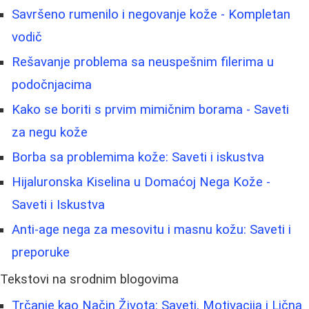
Savršeno rumenilo i negovanje kože - Kompletan
vodič
Rešavanje problema sa neuspešnim filerima u
podočnjacima
Kako se boriti s prvim mimičnim borama - Saveti
za negu kože
Borba sa problemima kože: Saveti i iskustva
Hijaluronska Kiselina u Domaćoj Nega Kože -
Saveti i Iskustva
Anti-age nega za mesovitu i masnu kožu: Saveti i
preporuke
Tekstovi na srodnim blogovima
Trčanje kao Način Života: Saveti, Motivacija i Lična