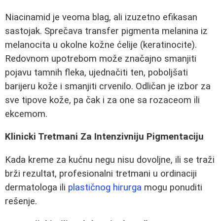
Niacinamid je veoma blag, ali izuzetno efikasan
sastojak. Sprečava transfer pigmenta melanina iz
melanocita u okolne kožne ćelije (keratinocite).
Redovnom upotrebom može značajno smanjiti
pojavu tamnih fleka, ujednačiti ten, poboljšati
barijeru kože i smanjiti crvenilo. Odličan je izbor za
sve tipove kože, pa čak i za one sa rozaceom ili
ekcemom.
Klinicki Tretmani Za Intenzivniju Pigmentaciju
Kada kreme za kućnu negu nisu dovoljne, ili se traži
brži rezultat, profesionalni tretmani u ordinaciji
dermatologa ili
plastičnog hirurga
mogu ponuditi
rešenje.