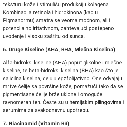
teksturu kože i stimulišu produkciju kolagena.
Kombinacija retinola i hidrokinona (kao u
Pigmanormu) smatra se veoma moćnom, ali i
potencijalno iritativnom, zahtevajući postepeno
uvodenje i visoku zaštitu od sunca.
6. Druge Kiseline (AHA, BHA, Mlečna Kiselina)
Alfa-hidroksi kiseline (AHA) poput glikolne i mlečne
kiseline, te beta-hidroksi kiselina (BHA) kao što je
salicilna kiselina, deluju egzfolijativno. One odvajaju
mrtve ćelije sa površine kože, pomažući tako da se
pigmentisane ćelije brže uklone i omoguće
ravnomeran ten. Česte su u
hemijskim pilingovima
i
serumima za svakodnevnu upotrebu.
7. Niacinamid (Vitamin B3)