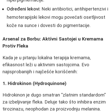
Određeni lekovi:
Neki antibiotici, antihipertenzivi i
hemoterapijski lekovi mogu povećati osetljivost
kože na sunce i dovesti do pigmentacije.
Arsenal za Borbu: Aktívni Sastojei u Kremama
Protiv Fleka
Kada je u pitanju lokalna terapija kremama,
efikasnost leži u aktivnim sastojcima. Evo
najisprobanijih i najčešće korišćenih:
1. Hidrokinon (Hydroquinone)
Hidrokinon je dugo smatran "zlatnim standardom"
za izbeljivanje fleka. Deluje tako što inhibira enzim
tirozinazu, neophodan za proizvodnju melanina.