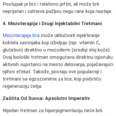
Postupak je brz i relativno jeftin, ali može biti
neprijatan i zahteva pažljivu negu rane koja nastaje.
4. Mezoterapija i Drugi Injektabilni Tretmani
Mezoterapija lica
može ukliučivati injektiranje
koktela sastojaka koji izbeljuju (npr. vitamin C,
glutation) direktno u mezoderm (srednji sloj kože).
Ovaj biološki tretman omogućava direktnu isporuku
aktivnih supstanci na mesto delovanja, pojačavajući
njihov efekat. Takođe, postaju sve popularniji i
tretmani sa egzozomima za lice, koji podstiču
regeneraciju ćelija.
Zaštita Od Sunca: Apsolutni Imperativ
Nijedan tretman za hiperpigmentaciju neće biti