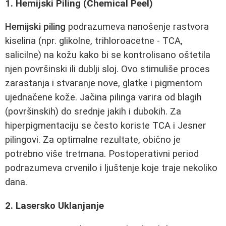
1. Hemijski Piling (Chemical Peel)
Hemijski piling
podrazumeva nanošenje rastvora
kiselina (npr. glikolne, trihloroacetne - TCA,
salicilne) na kožu kako bi se kontrolisano oštetila
njen površinski ili dublji sloj. Ovo stimuliše proces
zarastanja i stvaranje nove, glatke i pigmentom
ujednačene kože. Jačina pilinga varira od blagih
(površinskih) do srednje jakih i dubokih. Za
hiperpigmentaciju se često koriste TCA i Jesner
pilingovi. Za optimalne rezultate, obično je
potrebno više tretmana. Postoperativni period
podrazumeva crvenilo i ljuštenje koje traje nekoliko
dana.
2. Lasersko Uklanjanje