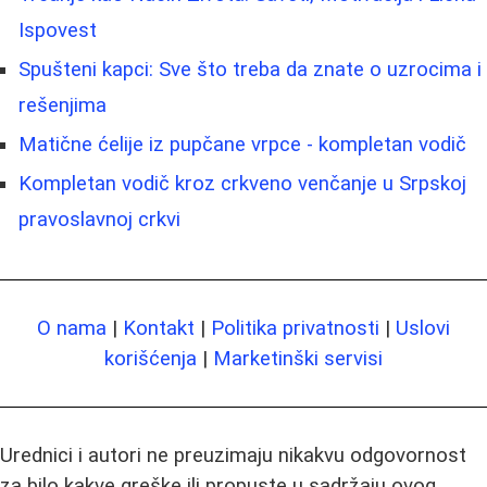
Ispovest
Spušteni kapci: Sve što treba da znate o uzrocima i
rešenjima
Matične ćelije iz pupčane vrpce - kompletan vodič
Kompletan vodič kroz crkveno venčanje u Srpskoj
pravoslavnoj crkvi
O nama
|
Kontakt
|
Politika privatnosti
|
Uslovi
korišćenja
|
Marketinški servisi
Urednici i autori ne preuzimaju nikakvu odgovornost
za bilo kakve greške ili propuste u sadržaju ovog