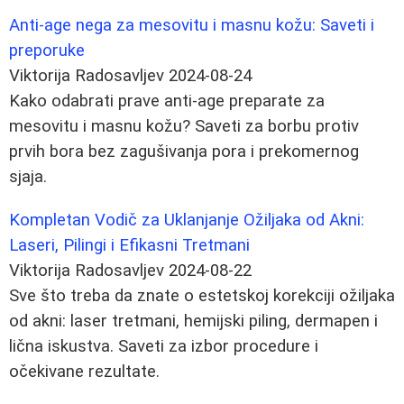
Anti-age nega za mesovitu i masnu kožu: Saveti i
preporuke
Viktorija Radosavljev
2024-08-24
Kako odabrati prave anti-age preparate za
mesovitu i masnu kožu? Saveti za borbu protiv
prvih bora bez zagušivanja pora i prekomernog
sjaja.
Kompletan Vodič za Uklanjanje Ožiljaka od Akni:
Laseri, Pilingi i Efikasni Tretmani
Viktorija Radosavljev
2024-08-22
Sve što treba da znate o estetskoj korekciji ožiljaka
od akni: laser tretmani, hemijski piling, dermapen i
lična iskustva. Saveti za izbor procedure i
očekivane rezultate.