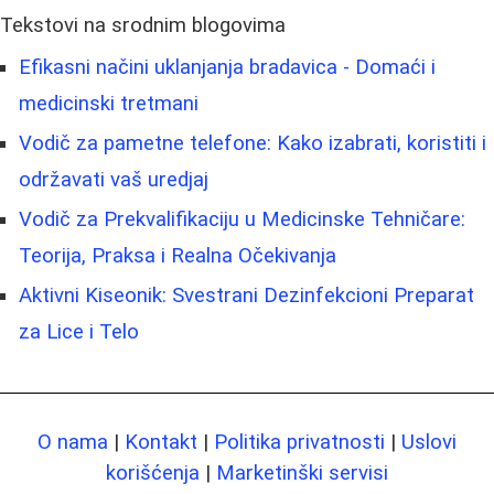
Tekstovi na srodnim blogovima
Efikasni načini uklanjanja bradavica - Domaći i
medicinski tretmani
Vodič za pametne telefone: Kako izabrati, koristiti i
održavati vaš uredjaj
Vodič za Prekvalifikaciju u Medicinske Tehničare:
Teorija, Praksa i Realna Očekivanja
Aktivni Kiseonik: Svestrani Dezinfekcioni Preparat
za Lice i Telo
O nama
|
Kontakt
|
Politika privatnosti
|
Uslovi
korišćenja
|
Marketinški servisi