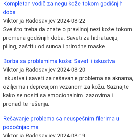
Kompletan vodič za negu kože tokom godišnjih
doba
Viktorija Radosavljev
2024-08-22
Sve što treba da znate o pravilnoj nezi kože tokom
promena godišnjih doba. Saveti za hidrataciju,
piling, zaštitu od sunca i prirodne maske.
Borba sa problemima kože: Saveti i iskustva
Viktorija Radosavljev
2024-08-20
Iskustva i saveti za rešavanje problema sa aknama,
oziljcima i depresijom vezanom za kožu. Saznajte
kako se nositi sa emocionalnim izazovima i
pronađite rešenja.
Rešavanje problema sa neuspešnim filerima u
podočnjacima
Viktorija Radosavljev
2024-08-19