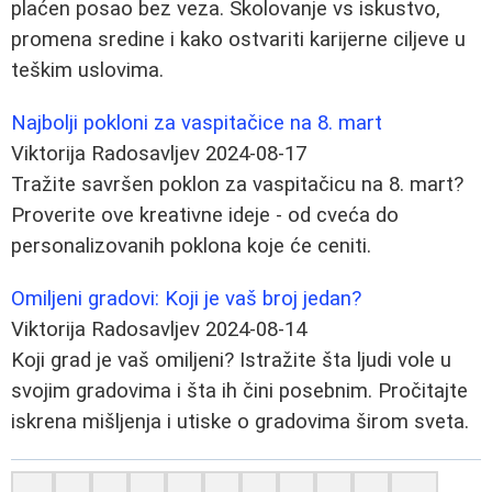
plaćen posao bez veza. Školovanje vs iskustvo,
promena sredine i kako ostvariti karijerne ciljeve u
teškim uslovima.
Najbolji pokloni za vaspitačice na 8. mart
Viktorija Radosavljev
2024-08-17
Tražite savršen poklon za vaspitačicu na 8. mart?
Proverite ove kreativne ideje - od cveća do
personalizovanih poklona koje će ceniti.
Omiljeni gradovi: Koji je vaš broj jedan?
Viktorija Radosavljev
2024-08-14
Koji grad je vaš omiljeni? Istražite šta ljudi vole u
svojim gradovima i šta ih čini posebnim. Pročitajte
iskrena mišljenja i utiske o gradovima širom sveta.