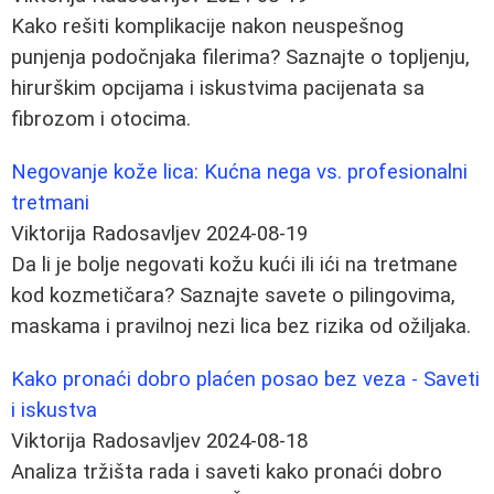
Kako rešiti komplikacije nakon neuspešnog
punjenja podočnjaka filerima? Saznajte o topljenju,
hirurškim opcijama i iskustvima pacijenata sa
fibrozom i otocima.
Negovanje kože lica: Kućna nega vs. profesionalni
tretmani
Viktorija Radosavljev
2024-08-19
Da li je bolje negovati kožu kući ili ići na tretmane
kod kozmetičara? Saznajte savete o pilingovima,
maskama i pravilnoj nezi lica bez rizika od ožiljaka.
Kako pronaći dobro plaćen posao bez veza - Saveti
i iskustva
Viktorija Radosavljev
2024-08-18
Analiza tržišta rada i saveti kako pronaći dobro