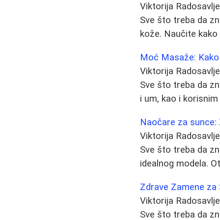
Viktorija Radosavlj
Sve što treba da zn
kože. Naučite kako p
Moć Masaže: Kako O
Viktorija Radosavlj
Sve što treba da zn
i um, kao i korisn
Naočare za sunce: 
Viktorija Radosavlj
Sve što treba da zn
idealnog modela. Otkr
Zdrave Zamene za Še
Viktorija Radosavlj
Sve što treba da zn