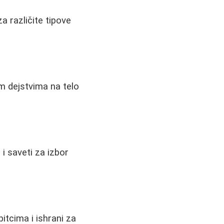
a različite tipove
m dejstvima na telo
i saveti za izbor
tcima i ishrani za