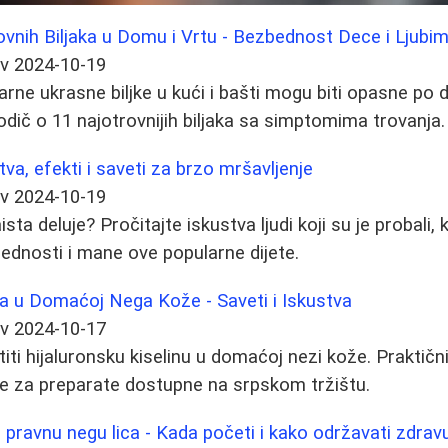
ovnih Biljaka u Domu i Vrtu - Bezbednost Dece i Ljubi
ev
2024-10-19
arne ukrasne biljke u kući i bašti mogu biti opasne po 
odič o 11 najotrovnijih biljaka sa simptomima trovanja.
tva, efekti i saveti za brzo mršavljenje
ev
2024-10-19
ista deluje? Pročitajte iskustva ljudi koji su je probali,
prednosti i mane ove popularne dijete.
na u Domaćoj Nega Kože - Saveti i Iskustva
ev
2024-10-17
iti hijaluronsku kiselinu u domaćoj nezi kože. Praktični
ke za preparate dostupne na srpskom tržištu.
pravnu negu lica - Kada početi i kako održavati zdrav