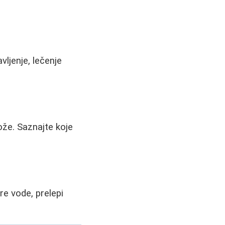
ljenje, lečenje
ože. Saznajte koje
re vode, prelepi