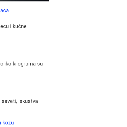
maca
decu i kućne
 koliko kilograma su
 saveti, iskustva
u kožu