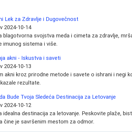
ni Lek za Zdravlje i Dugovečnost
ev
2024-10-14
a blagotvorna svojstva meda i cimeta za zdravlje, mršav
je imunog sistema i više.
ja akni - Iskustva i saveti
ev
2024-10-13
m akni kroz prirodne metode i savete o ishrani i negi k
kazale rezultate.
da Bude Tvoja Sledeća Destinacija za Letovanje
ev
2024-10-12
a idealna destinacija za letovanje. Peskovite plaže, bist
ana čine je savršenim mestom za odmor.