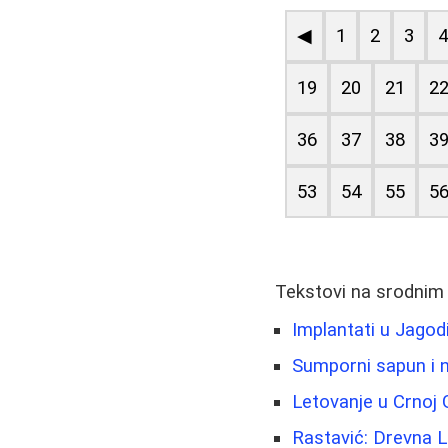
◀
1
2
3
19
20
21
2
36
37
38
3
53
54
55
5
Tekstovi na srodnim
Implantati u Jago
Sumporni sapun i n
Letovanje u Crnoj
Rastavić: Drevna Le