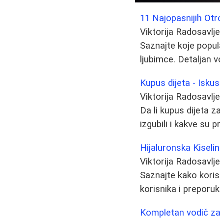
11 Najopasnijih Otr
Viktorija Radosavlj
Saznajte koje popul
ljubimce. Detaljan v
Kupus dijeta - Iskus
Viktorija Radosavlj
Da li kupus dijeta za
izgubili i kakve su 
Hijaluronska Kiseli
Viktorija Radosavlj
Saznajte kako korist
korisnika i preporu
Kompletan vodič za 