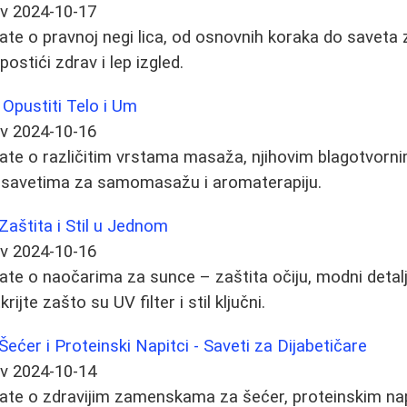
ev
2024-10-17
ate o pravnoj negi lica, od osnovnih koraka do saveta z
ostići zdrav i lep izgled.
pustiti Telo i Um
ev
2024-10-16
ate o različitim vrstama masaža, njihovim blagotvorni
im savetima za samomasažu i aromaterapiju.
Zaštita i Stil u Jednom
ev
2024-10-16
ate o naočarima za sunce – zaštita očiju, modni detalj 
ijte zašto su UV filter i stil ključni.
ćer i Proteinski Napitci - Saveti za Dijabetičare
ev
2024-10-14
ate o zdravijim zamenskama za šećer, proteinskim napi