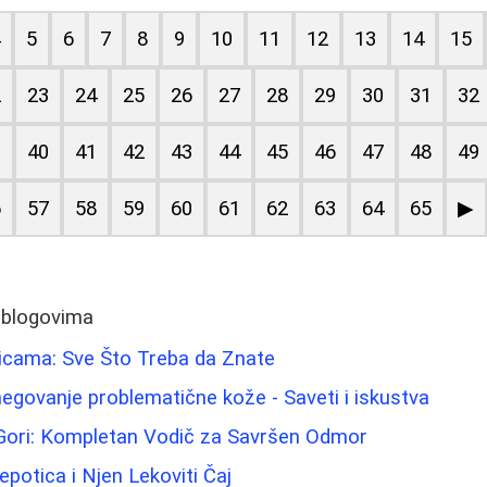
4
5
6
7
8
9
10
11
12
13
14
15
2
23
24
25
26
27
28
29
30
31
32
9
40
41
42
43
44
45
46
47
48
49
6
57
58
59
60
61
62
63
64
65
▶
 blogovima
dicama: Sve Što Treba da Znate
egovanje problematične kože - Saveti i iskustva
 Gori: Kompletan Vodič za Savršen Odmor
potica i Njen Lekoviti Čaj