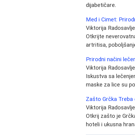
dijabetičare.
Med i Cimet: Prirod
Viktorija Radosavlj
Otkrijte neverovatn
artritisa, poboljšan
Prirodni načini lečen
Viktorija Radosavlj
Iskustva sa lečenje
maske za lice su po
Zašto Grčka Treba 
Viktorija Radosavlj
Otkrij zašto je Grčk
hoteli i ukusna hr