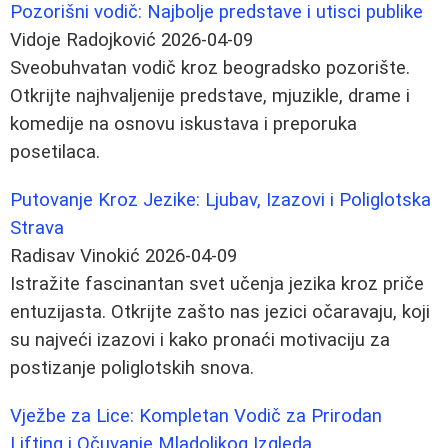
Pozorišni vodič: Najbolje predstave i utisci publike
Vidoje Radojković
2026-04-09
Sveobuhvatan vodič kroz beogradsko pozorište.
Otkrijte najhvaljenije predstave, mjuzikle, drame i
komedije na osnovu iskustava i preporuka
posetilaca.
Putovanje Kroz Jezike: Ljubav, Izazovi i Poliglotska
Strava
Radisav Vinokić
2026-04-09
Istražite fascinantan svet učenja jezika kroz priče
entuzijasta. Otkrijte zašto nas jezici očaravaju, koji
su najveći izazovi i kako pronaći motivaciju za
postizanje poliglotskih snova.
Vježbe za Lice: Kompletan Vodič za Prirodan
Lifting i Očuvanje Mladolikog Izgleda