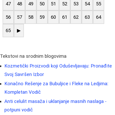
47
48
49
50
51
52
53
54
55
56
57
58
59
60
61
62
63
64
65
▶
Tekstovi na srodnim blogovima
Kozmetički Proizvodi koji Oduševljavaju: Pronađite
Svoj Savršen Izbor
Konačno Rešenje za Bubuljice i Fleke na Ledjima:
Kompletan Vodič
Anti celulit masaža i uklanjanje masnih naslaga -
potpuni vodič