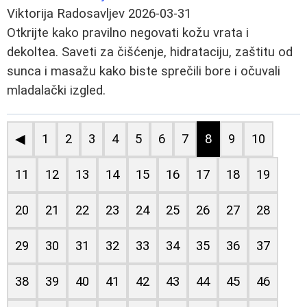
Viktorija Radosavljev
2026-03-31
Otkrijte kako pravilno negovati kožu vrata i
dekoltea. Saveti za čišćenje, hidrataciju, zaštitu od
sunca i masažu kako biste sprečili bore i očuvali
mladalački izgled.
◀
1
2
3
4
5
6
7
8
9
10
11
12
13
14
15
16
17
18
19
20
21
22
23
24
25
26
27
28
29
30
31
32
33
34
35
36
37
38
39
40
41
42
43
44
45
46