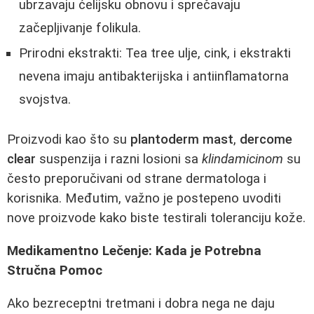
ubrzavaju ćelijsku obnovu i sprečavaju
začepljivanje folikula.
Prirodni ekstrakti: Tea tree ulje, cink, i ekstrakti
nevena imaju antibakterijska i antiinflamatorna
svojstva.
Proizvodi kao što su
plantoderm mast
,
dercome
clear
suspenzija i razni losioni sa
klindamicinom
su
često preporučivani od strane dermatologa i
korisnika. Međutim, važno je postepeno uvoditi
nove proizvode kako biste testirali toleranciju kože.
Medikamentno Lečenje: Kada je Potrebna
Stručna Pomoc
Ako bezreceptni tretmani i dobra nega ne daju