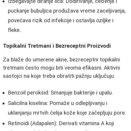
Izbegavajte diranje lica: Dodirivanje, ceđenje i
puckanje bubuljica produžava vreme zaceljivanja,
povećava rizik od infekcije i ostavlja
oziljke
i
fleke.
Topikalni Tretmani i Bezreceptni Proizvodi
Za blaže do umerene akne, bezreceptni topikalni
tretmani često mogu biti veoma efikasni. Aktivni
sastojci na koje treba obratiti pažnju uključuju:
Benzoil peroksid: Smanjuje bakterije i upalu.
Salicilna kiselina: Pomaže u odlepljivanju i
uklanjanju mrtvih ćelija kože koje začepljuju pore.
Retinoidi (Adapalen): Derivati vitamina A koji