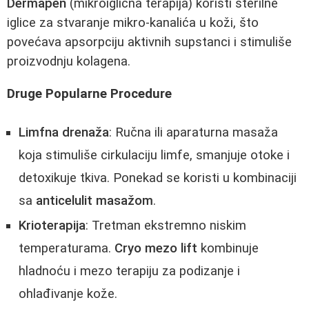
Dermapen
(mikroiglična terapija) koristi sterilne
iglice za stvaranje mikro-kanalića u koži, što
povećava apsorpciju aktivnih supstanci i stimuliše
proizvodnju kolagena.
Druge Popularne Procedure
Limfna drenaža
: Ručna ili aparaturna masaža
koja stimuliše cirkulaciju limfe, smanjuje otoke i
detoxikuje tkiva. Ponekad se koristi u kombinaciji
sa
anticelulit masažom
.
Krioterapija
: Tretman ekstremno niskim
temperaturama.
Cryo mezo lift
kombinuje
hladnoću i mezo terapiju za podizanje i
ohlađivanje kože.