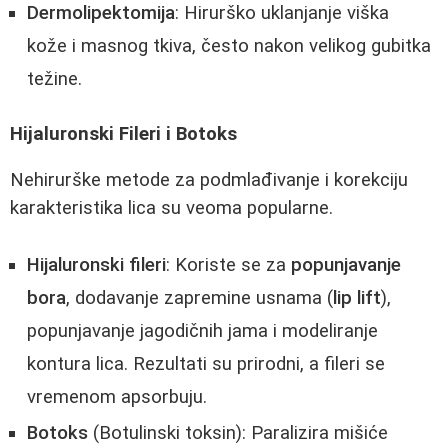
Dermolipektomija
: Hirurško uklanjanje viška
kože i masnog tkiva, često nakon velikog gubitka
težine.
Hijaluronski Fileri i Botoks
Nehirurške metode za podmlađivanje i korekciju
karakteristika lica su veoma popularne.
Hijaluronski fileri
: Koriste se za
popunjavanje
bora
, dodavanje zapremine usnama (
lip lift
),
popunjavanje jagodičnih jama i modeliranje
kontura lica. Rezultati su prirodni, a fileri se
vremenom apsorbuju.
Botoks
(Botulinski toksin): Paralizira mišiće