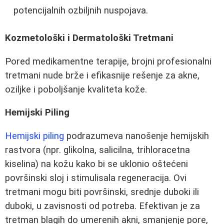
potencijalnih ozbiljnih nuspojava.
Kozmetološki i Dermatološki Tretmani
Pored medikamentne terapije, brojni profesionalni
tretmani nude brže i efikasnije rešenje za akne,
oziljke i poboljšanje kvaliteta kože.
Hemijski Piling
Hemijski piling
podrazumeva nanošenje hemijskih
rastvora (npr. glikolna, salicilna, trihloracetna
kiselina) na kožu kako bi se uklonio oštećeni
površinski sloj i stimulisala regeneracija. Ovi
tretmani mogu biti površinski, srednje duboki ili
duboki, u zavisnosti od potreba. Efektivan je za
tretman blagih do umerenih akni, smanjenje pore,