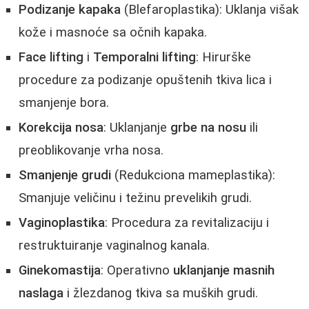
Podizanje kapaka
(Blefaroplastika): Uklanja višak
kože i masnoće sa očnih kapaka.
Face lifting
i
Temporalni lifting
: Hirurške
procedure za podizanje opuštenih tkiva lica i
smanjenje bora.
Korekcija nosa
: Uklanjanje
grbe na nosu
ili
preoblikovanje vrha nosa.
Smanjenje grudi
(Redukciona mameplastika):
Smanjuje veličinu i težinu prevelikih grudi.
Vaginoplastika
: Procedura za revitalizaciju i
restruktuiranje vaginalnog kanala.
Ginekomastija
: Operativno
uklanjanje masnih
naslaga
i žlezdanog tkiva sa muških grudi.