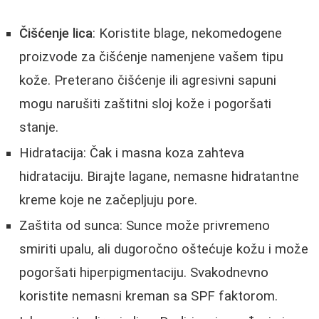
Čišćenje lica
: Koristite blage, nekomedogene
proizvode za čišćenje namenjene vašem tipu
kože. Preterano čišćenje ili agresivni sapuni
mogu narušiti zaštitni sloj kože i pogoršati
stanje.
Hidratacija: Čak i masna koza zahteva
hidrataciju. Birajte lagane, nemasne hidratantne
kreme koje ne začepljuju pore.
Zaštita od sunca: Sunce može privremeno
smiriti upalu, ali dugoročno oštećuje kožu i može
pogoršati hiperpigmentaciju. Svakodnevno
koristite nemasni kreman sa SPF faktorom.