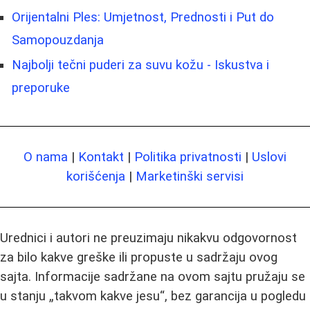
Orijentalni Ples: Umjetnost, Prednosti i Put do
Samopouzdanja
Najbolji tečni puderi za suvu kožu - Iskustva i
preporuke
O nama
|
Kontakt
|
Politika privatnosti
|
Uslovi
korišćenja
|
Marketinški servisi
Urednici i autori ne preuzimaju nikakvu odgovornost
za bilo kakve greške ili propuste u sadržaju ovog
sajta. Informacije sadržane na ovom sajtu pružaju se
u stanju „takvom kakve jesu“, bez garancija u pogledu