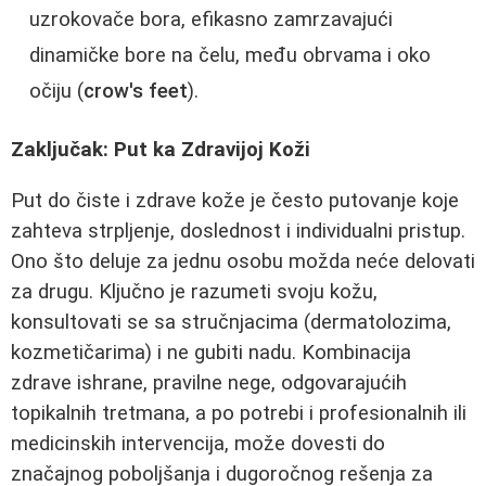
uzrokovače bora, efikasno zamrzavajući
dinamičke bore na čelu, među obrvama i oko
očiju (
crow's feet
).
Zaključak: Put ka Zdravijoj Koži
Put do čiste i zdrave kože je često putovanje koje
zahteva strpljenje, doslednost i individualni pristup.
Ono što deluje za jednu osobu možda neće delovati
za drugu. Ključno je razumeti svoju kožu,
konsultovati se sa stručnjacima (dermatolozima,
kozmetičarima) i ne gubiti nadu. Kombinacija
zdrave ishrane, pravilne nege, odgovarajućih
topikalnih tretmana, a po potrebi i profesionalnih ili
medicinskih intervencija, može dovesti do
značajnog poboljšanja i dugoročnog rešenja za