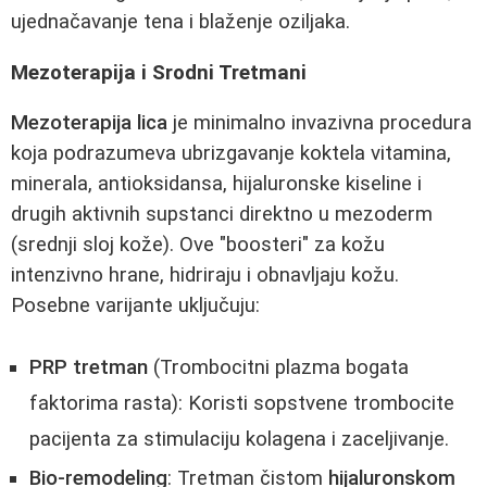
ujednačavanje tena i blaženje oziljaka.
Mezoterapija i Srodni Tretmani
Mezoterapija lica
je minimalno invazivna procedura
koja podrazumeva ubrizgavanje koktela vitamina,
minerala, antioksidansa, hijaluronske kiseline i
drugih aktivnih supstanci direktno u mezoderm
(srednji sloj kože). Ove "boosteri" za kožu
intenzivno hrane, hidriraju i obnavljaju kožu.
Posebne varijante uključuju:
PRP tretman
(Trombocitni plazma bogata
faktorima rasta): Koristi sopstvene trombocite
pacijenta za stimulaciju kolagena i zaceljivanje.
Bio-remodeling
: Tretman čistom
hijaluronskom