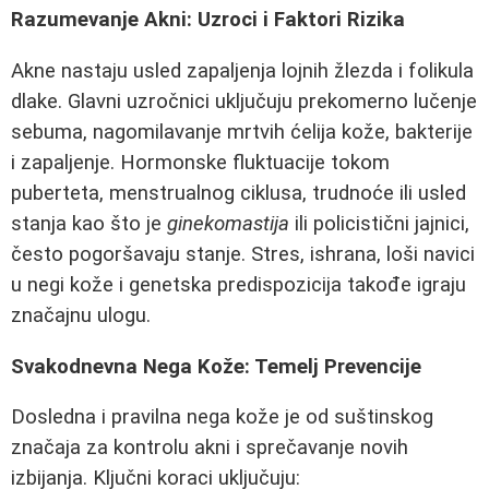
Razumevanje Akni: Uzroci i Faktori Rizika
Akne nastaju usled zapaljenja lojnih žlezda i folikula
dlake. Glavni uzročnici uključuju prekomerno lučenje
sebuma, nagomilavanje mrtvih ćelija kože, bakterije
i zapaljenje. Hormonske fluktuacije tokom
puberteta, menstrualnog ciklusa, trudnoće ili usled
stanja kao što je
ginekomastija
ili policistični jajnici,
često pogoršavaju stanje. Stres, ishrana, loši navici
u negi kože i genetska predispozicija takođe igraju
značajnu ulogu.
Svakodnevna Nega Kože: Temelj Prevencije
Dosledna i pravilna nega kože je od suštinskog
značaja za kontrolu akni i sprečavanje novih
izbijanja. Ključni koraci uključuju: