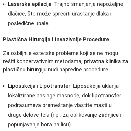
Laserska epilacija
: Trajno smanjenje nepoželjne
dlačice, što može sprečiti urastanje dlaka i
posledične upale.
Plastična Hirurgija i Invazivnije Procedure
Za ozbiljnije estetske probleme koji se ne mogu
rešiti konzervativnim metodama,
privatna klinika za
plastičnu hirurgiju
nudi napredne procedure.
Liposukcija
i
Lipotransfer
:
Liposukcija
uklanja
lokalizirane naslage masnoće, dok
lipotransfer
podrazumeva premeštanje vlastite masti u
druge delove tela (npr. za oblikovanje
zadnjice
ili
popunjavanje bora na licu).