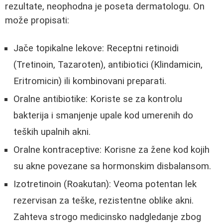
rezultate, neophodna je poseta dermatologu. On
može propisati:
Jače topikalne lekove: Receptni retinoidi
(Tretinoin, Tazaroten), antibiotici (Klindamicin,
Eritromicin) ili kombinovani preparati.
Oralne antibiotike: Koriste se za kontrolu
bakterija i smanjenje upale kod umerenih do
teških upalnih akni.
Oralne kontraceptive: Korisne za žene kod kojih
su akne povezane sa hormonskim disbalansom.
Izotretinoin (Roakutan): Veoma potentan lek
rezervisan za teške, rezistentne oblike akni.
Zahteva strogo medicinsko nadgledanje zbog