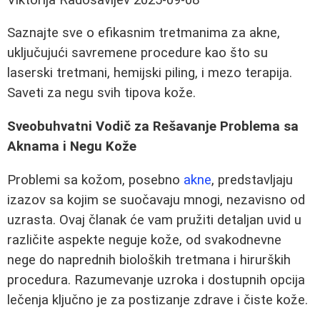
Saznajte sve o efikasnim tretmanima za akne,
uključujući savremene procedure kao što su
laserski tretmani, hemijski piling, i mezo terapija.
Saveti za negu svih tipova kože.
Sveobuhvatni Vodič za Rešavanje Problema sa
Aknama i Negu Kože
Problemi sa kožom, posebno
akne
, predstavljaju
izazov sa kojim se suočavaju mnogi, nezavisno od
uzrasta. Ovaj članak će vam pružiti detaljan uvid u
različite aspekte neguje kože, od svakodnevne
nege do naprednih bioloških tretmana i hirurških
procedura. Razumevanje uzroka i dostupnih opcija
lečenja ključno je za postizanje zdrave i čiste kože.