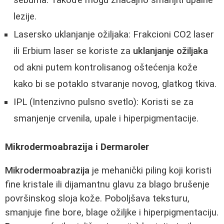
lezije.
Lasersko uklanjanje ožiljaka: Frakcioni CO2 laser
ili Erbium laser se koriste za
uklanjanje ožiljaka
od akni putem kontrolisanog oštećenja kože
kako bi se potaklo stvaranje novog, glatkog tkiva.
IPL (Intenzivno pulsno svetlo): Koristi se za
smanjenje crvenila, upale i hiperpigmentacije.
Mikrodermoabrazija i Dermaroler
Mikrodermoabrazija
je mehanički piling koji koristi
fine kristale ili dijamantnu glavu za blago brušenje
površinskog sloja kože. Poboljšava teksturu,
smanjuje fine bore, blage ožiljke i hiperpigmentaciju.