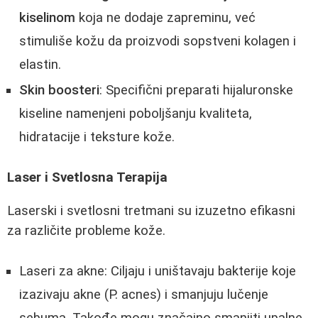
kiselinom
koja ne dodaje zapreminu, već
stimuliše kožu da proizvodi sopstveni kolagen i
elastin.
Skin boosteri
: Specifični preparati hijaluronske
kiseline namenjeni poboljšanju kvaliteta,
hidratacije i teksture kože.
Laser i Svetlosna Terapija
Laserski i svetlosni tretmani su izuzetno efikasni
za različite probleme kože.
Laseri za akne: Ciljaju i uništavaju bakterije koje
izazivaju akne (P. acnes) i smanjuju lučenje
sebuma. Takođe mogu značajno smanjiti upalne