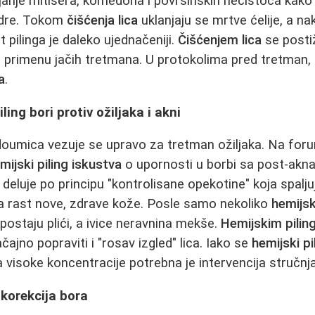
nje mitisera, komedona i površinskih nečistoća kako 
dre. Tokom
čišćenja lica
uklanjaju se mrtve ćelije, a na
t pilinga je daleko ujednačeniji.
Čišćenjem lica
se posti
u primenu jačih tretmana. U protokolima pred tretman
a
.
ling bori protiv ožiljaka i akni
nedoumica vezuje se upravo za tretman ožiljaka. Na f
mijski piling iskustva
o upornosti u borbi sa post-akna
, deluje po principu "kontrolisane opekotine" koja spalj
a rast nove, zdrave kože. Posle samo nekoliko
hemijsk
 postaju plići, a ivice neravnina mekše.
Hemijskim pilin
jno popraviti i "rosav izgled" lica. Iako se
hemijski pi
 visoke koncentracije potrebna je intervencija stručnj
 korekcija bora