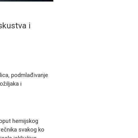
skustva i
lica, podmlađivanje
žiljaka i
poput hemijskog
 rečnika svakog ko