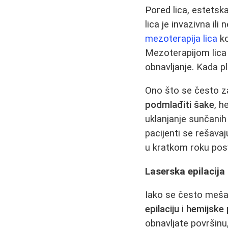
Pored lica, estetsk
lica je invazivna il
mezoterapija lica
ko
Mezoterapijom lica h
obnavljanje. Kada p
Ono što se često z
podmlađiti šake
, h
uklanjanje sunčani
pacijenti se rešava
u kratkom roku pos
Laserska epilacija 
Iako se često mešaj
epilaciju
i
hemijske 
obnavljate površinu,