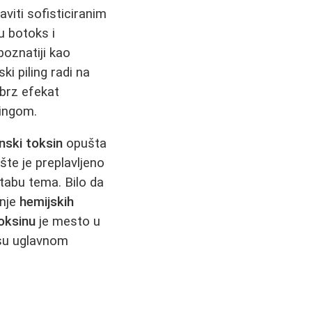
viti sofisticiranim
u botoks i
poznatiji kao
ki piling radi na
 brz efekat
lingom.
nski toksin
opušta
ište je preplavljeno
 tabu tema. Bilo da
enje
hemijskih
oksinu
je mesto u
u uglavnom