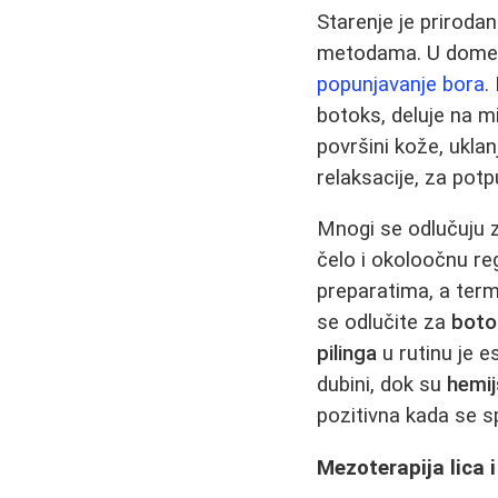
Starenje je priroda
metodama. U domenu 
popunjavanje bora
.
botoks, deluje na mi
površini kože, uklan
relaksacije, za pot
Mnogi se odlučuju 
čelo i okoloočnu reg
preparatima, a term
se odlučite za
bot
pilinga
u rutinu je e
dubini, dok su
hemijs
pozitivna kada se s
Mezoterapija lica 