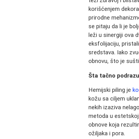
teži zdravoj i blist
korišćenjem dekora
prirodne mehanizme
se pitaju da li je bo
leži u sinergiji ova
eksfolijaciju, prist
sredstava. Iako zvuč
obnovu, što je sušt
Šta tačno podrazu
Hemijski piling je
ko
kožu sa ciljem ukla
nekih izaziva nelago
metoda u estetskoj 
obnove koja rezulti
ožiljaka i pora.