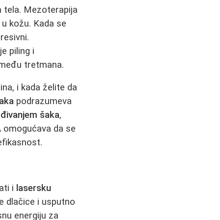
 tela. Mezoterapija
o u kožu. Kada se
resivni.
 piling i
između tretmana.
na, i kada želite da
šaka
podrazumeva
đivanjem šaka
,
TCA omogućava da se
 efikasnost.
ti i
lasersku
te dlačice i usputno
snu energiju za