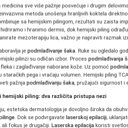
a medicina sve više pažnje posvećuje i drugim delovima
i neinvazivna metoda unošenja hranljivih koktela direktn
mbinuje sa hemijskim pilingom, rezultati su zaista imp
idriramo i hranimo dermis, dok hemijski piling odrađuje
lanirate mezoterapiju lica, važno je napraviti razmak 
aboravlja je
podmlađivanje šaka
. Ruke su ogledalo godi
emijski pilinzi su odličan izbor. Proces
podmlađivanja 
h fleka i zaglađivanje naborane kože. Uz pomoć
podmla
ju staračkih pega i vraćaju volumen. Hemijski piling 
veti pažnja
podmlađivanju šaka
, pružajući sigurnost i
i hemijski piling: dva različita pristupa nezi
u, estetska dermatologija je dovoljno široka da obuhva
pilinge
. Dok se podvrgavate
laserskoj epilaciji
, uklanja
 ali fokus je drugačiji.
Laserska epilacija
koristi svetlo