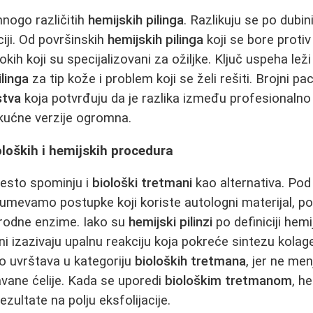
mnogo različitih
hemijskih pilinga
. Razlikuju se po dubini
ciji. Od površinskih
hemijskih pilinga
koji se bore proti
kih koji su specijalizovani za ožiljke. Ključ uspeha lež
ilinga
za tip kože i problem koji se želi rešiti. Brojni pa
stva
koja potvrđuju da je razlika između profesionaln
kućne verzije ogromna.
loških i hemijskih procedura
često spominju i
biološki tretmani
kao alternativa. Po
mevamo postupke koji koriste autologni materijal, p
rirodne enzime. Iako su
hemijski pilinzi
po definiciji hemij
oni izazivaju upalnu reakciju koja pokreće sintezu kola
to uvrštava u kategoriju
bioloških tretmana
, jer ne men
vane ćelije. Kada se uporedi
biološkim tretmanom
, he
zultate na polju eksfolijacije.