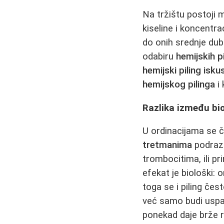
Na tržištu postoji 
kiseline i koncentra
do onih srednje dubo
odabiru
hemijskih p
hemijski piling isku
hemijskog pilinga
i 
Razlika između bio
U ordinacijama se 
tretmanima
podrazu
trombocitima, ili p
efekat je biološki: 
toga se i piling čes
već samo budi uspa
ponekad daje brže re