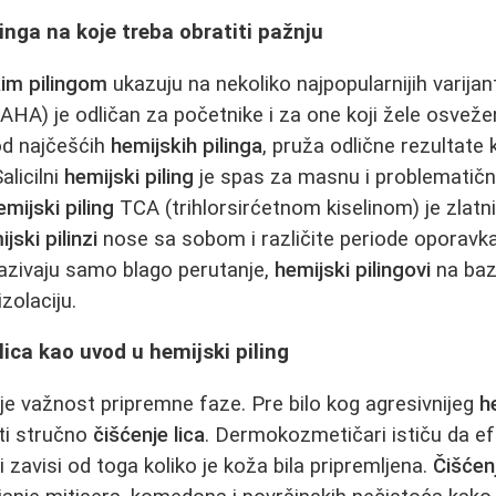
linga na koje treba obratiti pažnju
im pilingom
ukazuju na nekoliko najpopularnijih varijan
AHA) je odličan za početnike i za one koji žele osvežen
 od najčešćih
hemijskih pilinga
, pruža odlične rezultate 
alicilni
hemijski piling
je spas za masnu i problematičn
emijski piling
TCA (trihlorsirćetnom kiselinom) je zlatn
jski pilinzi
nose sa sobom i različite periode oporavka
azivaju samo blago perutanje,
hemijski pilingovi
na baz
izolaciju.
lica kao uvod u hemijski piling
e važnost pripremne faze. Pre bilo kog agresivnijeg
h
ti stručno
čišćenje lica
. Dermokozmetičari ističu da e
i zavisi od toga koliko je koža bila pripremljena.
Čišćenj