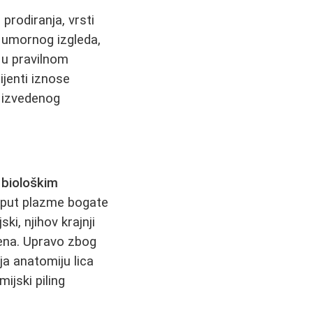
 prodiranja, vrsti
v umornog izgleda,
i u pravilnom
cijenti iznose
o izvedenog
d
biološkim
oput plazme bogate
ski, njihov krajnji
gena. Upravo zbog
ja anatomiju lica
mijski piling