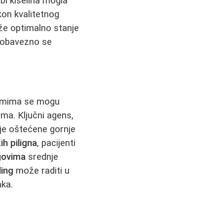
bi kiselina mogla
kon kvalitetnog
že optimalno stanje
, obavezno se
orumima se mogu
ma. Ključni agens,
uje oštećene gornje
ih piligna
, pacijenti
govima
srednje
ling
može raditi u
aka.