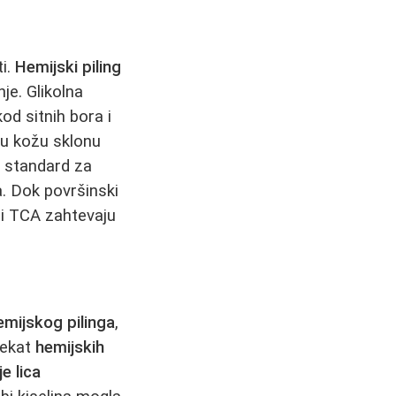
ti.
Hemijski piling
je. Glikolna
kod sitnih bora i
u kožu sklonu
i standard za
. Dok površinski
i TCA zahtevaju
emijskog pilinga
,
fekat
hemijskih
e lica