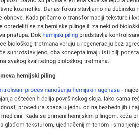
avoj koži. Davno su prošla vremena kada se lepota defini
tivne kozmetike. Danas fokus stavljamo na dubinsku 
 obnove. Kada pričamo o transformaciji teksture i kva
lje opredeliti se za hemijske pilinge ili za neki od biološ
 dva pristupa. Dok
hemijski piling
predstavlja kontrolisan
alice biološkog tretmana veruju u regeneraciju bez agres
e suprotstavljeno, oba koncepta imaju isti cilj: podstać
ina svakog kvalitetnog biološkog tretmana.
meva hemijski piling
ntrolisani proces nanošenja hemijskih agenasa
- najče
njanja oštećenih ćelija površinskog sloja. Iako sama re
dnost, procedura spada u jednu od najbezbednijih i najpr
medicini. Kada se primeni hemijskim pilingom, koža pr
ra glađom teksturom, ujednačenijim tenom i smanjenjem