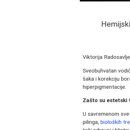
Hemijski
Viktorija Radosavlj
Sveobuhvatan vodič 
šaka i korekciju bor
hiperpigmentacije.
Zašto su estetski 
U savremenom svetu,
pilinga,
bioloških t