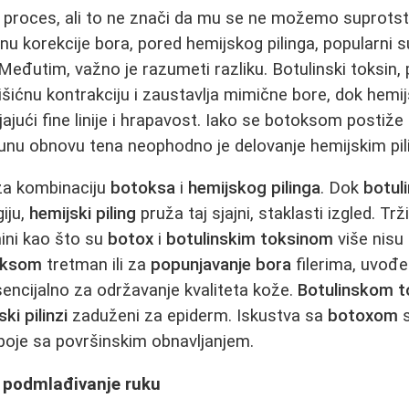
n proces, ali to ne znači da mu se ne možemo suprotsta
korekcije bora, pored hemijskog pilinga, popularni s
 Međutim, važno je razumeti razliku. Botulinski toksin, 
šićnu kontrakciju i zaustavlja mimične bore, dok hemijs
jajući fine linije i hrapavost. Iako se botoksom postiže
punu obnovu tena neophodno je delovanje hemijskim pi
za kombinaciju
botoksa
i
hemijskog pilinga
. Dok
botuli
iju,
hemijski piling
pruža taj sjajni, staklasti izgled. Trž
ini kao što su
botox
i
botulinskim toksinom
više nisu
oksom
tretman ili za
popunjavanje bora
filerima, uvođ
sencijalno za održavanje kvaliteta kože.
Botulinskom t
ki pilinzi
zaduženi za epiderm. Iskustva sa
botoxom
s
poje sa površinskim obnavljanjem.
i podmlađivanje ruku