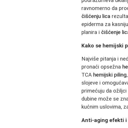
podrazumeva uklanja
ravnomerno da pro
čišćenju lica
rezulta
epiderma za kasnij
planira i
čišćenje lic
Kako se hemijski pi
Najviše pitanja i 
pronaći opsežna
he
TCA
hemijski piling
slojeve i omogućav
primećuju da ožiljci
dubine može se znača
kućnim uslovima, za
Anti-aging efekti i