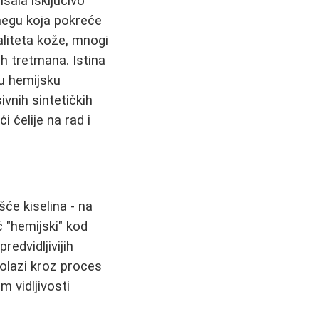
sala isključivo
negu koja pokreće
liteta kože, mnogi
kih tretmana. Istina
u hemijsku
ivnih sintetičkih
i ćelije na rad i
šće kiselina - na
č "hemijski" kod
edvidljivijih
olazi kroz proces
 vidljivosti