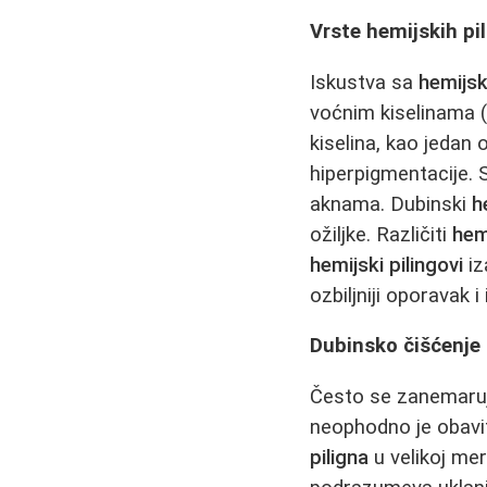
Vrste hemijskih pi
Iskustva sa
hemijsk
voćnim kiselinama (
kiselina, kao jedan
hiperpigmentacije. S
aknama. Dubinski
h
ožiljke. Različiti
hemi
hemijski pilingovi
iz
ozbiljniji oporavak i 
Dubinsko čišćenje 
Često se zanemaruj
neophodno je obavi
piligna
u velikoj mer