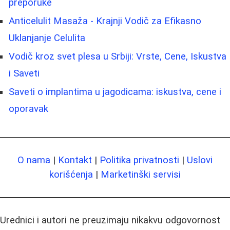
preporuke
Anticelulit Masaža - Krajnji Vodič za Efikasno
Uklanjanje Celulita
Vodič kroz svet plesa u Srbiji: Vrste, Cene, Iskustva
i Saveti
Saveti o implantima u jagodicama: iskustva, cene i
oporavak
O nama
|
Kontakt
|
Politika privatnosti
|
Uslovi
korišćenja
|
Marketinški servisi
Urednici i autori ne preuzimaju nikakvu odgovornost