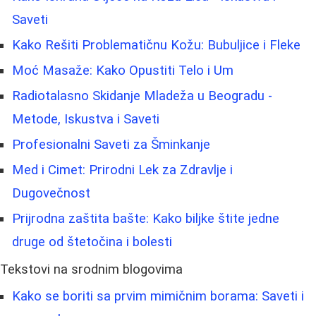
Saveti
Kako Rešiti Problematičnu Kožu: Bubuljice i Fleke
Moć Masaže: Kako Opustiti Telo i Um
Radiotalasno Skidanje Mladeža u Beogradu -
Metode, Iskustva i Saveti
Profesionalni Saveti za Šminkanje
Med i Cimet: Prirodni Lek za Zdravlje i
Dugovečnost
Prijrodna zaštita bašte: Kako biljke štite jedne
druge od štetočina i bolesti
Tekstovi na srodnim blogovima
Kako se boriti sa prvim mimičnim borama: Saveti i