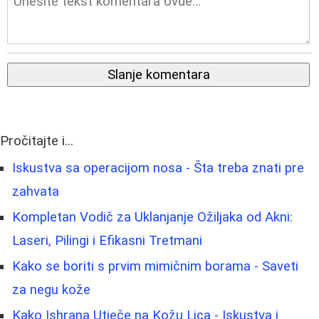
Slanje komentara
Pročitajte i...
Iskustva sa operacijom nosa - Šta treba znati pre
zahvata
Kompletan Vodič za Uklanjanje Ožiljaka od Akni:
Laseri, Pilingi i Efikasni Tretmani
Kako se boriti s prvim mimičnim borama - Saveti
za negu kože
Kako Ishrana Utječe na Kožu Lica - Iskustva i