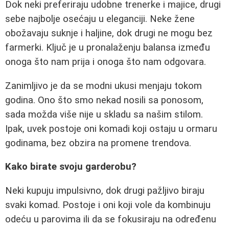
Dok neki preferiraju udobne trenerke i majice, drugi
sebe najbolje osećaju u eleganciji. Neke žene
obožavaju suknje i haljine, dok drugi ne mogu bez
farmerki. Ključ je u pronalaženju balansa između
onoga što nam prija i onoga što nam odgovara.
Zanimljivo je da se modni ukusi menjaju tokom
godina. Ono što smo nekad nosili sa ponosom,
sada možda više nije u skladu sa našim stilom.
Ipak, uvek postoje oni komadi koji ostaju u ormaru
godinama, bez obzira na promene trendova.
Kako birate svoju garderobu?
Neki kupuju impulsivno, dok drugi pažljivo biraju
svaki komad. Postoje i oni koji vole da kombinuju
odeću u parovima ili da se fokusiraju na određenu