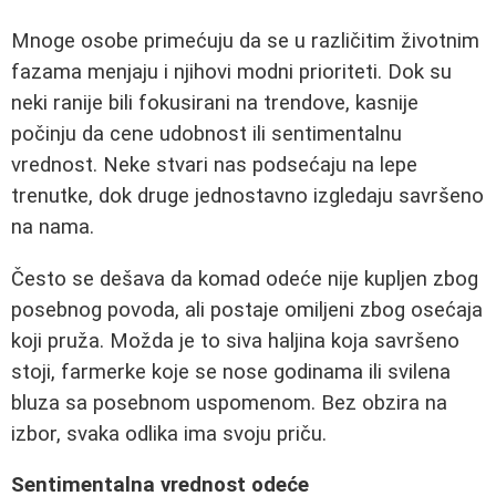
Mnoge osobe primećuju da se u različitim životnim
fazama menjaju i njihovi modni prioriteti. Dok su
neki ranije bili fokusirani na trendove, kasnije
počinju da cene udobnost ili sentimentalnu
vrednost. Neke stvari nas podsećaju na lepe
trenutke, dok druge jednostavno izgledaju savršeno
na nama.
Često se dešava da komad odeće nije kupljen zbog
posebnog povoda, ali postaje omiljeni zbog osećaja
koji pruža. Možda je to siva haljina koja savršeno
stoji, farmerke koje se nose godinama ili svilena
bluza sa posebnom uspomenom. Bez obzira na
izbor, svaka odlika ima svoju priču.
Sentimentalna vrednost odeće