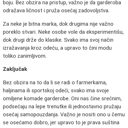
boju. Bez obzira na pristup, važno je da garderoba
odražava ličnost i pruža osećaj zadovoljstva.
Za neke je bitna marka, dok drugima nije važno
poreklo stvari. Neke osobe vole da eksperimentišu,
dok drugi drže do klasike. Svako ima svoj način
izražavanja kroz odeću, a upravo to čini modu
toliko zanimljivom.
Zaključak
Bez obzira na to da li se radi o farmerkama,
haljinama ili sportskoj odeći, svako ima svoje
omiljene komade garderobe. Oni nas čine srećnim,
podsećaju na lepe trenutke ili jednostavno pružaju
osećaj samopouzdanja. Važno je nositi ono u čemu
se osećamo dobro, jer upravo to je prava suština