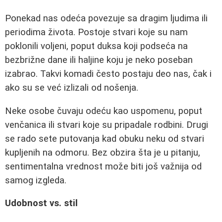
Ponekad nas odeća povezuje sa dragim ljudima ili
periodima života. Postoje stvari koje su nam
poklonili voljeni, poput duksa koji podseća na
bezbrižne dane ili haljine koju je neko poseban
izabrao. Takvi komadi često postaju deo nas, čak i
ako su se već izlizali od nošenja.
Neke osobe čuvaju odeću kao uspomenu, poput
venčanica ili stvari koje su pripadale rodbini. Drugi
se rado sete putovanja kad obuku neku od stvari
kupljenih na odmoru. Bez obzira šta je u pitanju,
sentimentalna vrednost može biti još važnija od
samog izgleda.
Udobnost vs. stil