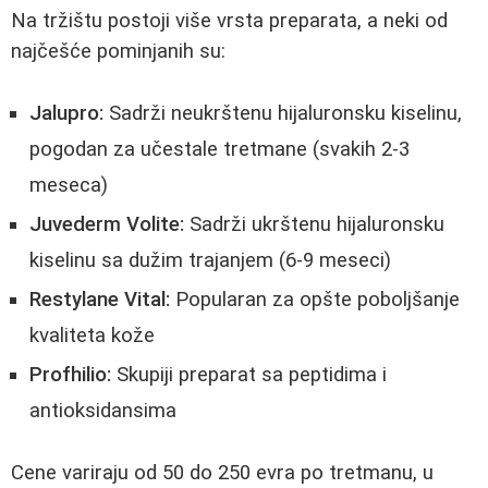
Na tržištu postoji više vrsta preparata, a neki od
najčešće pominjanih su:
Jalupro:
Sadrži neukrštenu hijaluronsku kiselinu,
pogodan za učestale tretmane (svakih 2-3
meseca)
Juvederm Volite:
Sadrži ukrštenu hijaluronsku
kiselinu sa dužim trajanjem (6-9 meseci)
Restylane Vital:
Popularan za opšte poboljšanje
kvaliteta kože
Profhilio:
Skupiji preparat sa peptidima i
antioksidansima
Cene variraju od 50 do 250 evra po tretmanu, u