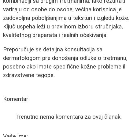
kombinaciji sa drugim tretmanima. Iako rezultati
variraju od osobe do osobe, većina korisnica je
zadovoljna poboljšanjima u teksturi i izgledu kože.
Ključ uspeha leži u pravilnom izboru stručnjaka,
kvalitetnog preparata i realnih očekivanja.
Preporučuje se detaljna konsultacija sa
dermatologom pre donošenja odluke o tretmanu,
posebno ako imate specifične kožne probleme ili
zdravstvene tegobe.
Komentari
Trenutno nema komentara za ovaj članak.
Vaše ime: