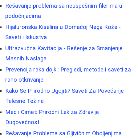
Rešavanje problema sa neuspešnim filerima u
podočnjacima
Hijaluronska Kiselina u Domaćoj Nega Kože -
Saveti i Iskustva
Ultrazvučna Kavitacija - Rešenje za Smanjenje
Masnih Naslaga
Prevencija raka dojki: Pregledi, metode i saveti za
rano otkrivanje
Kako Se Prirodno Ugojiti? Saveti Za Povećanje
Telesne Težine
Med i Cimet: Prirodni Lek za Zdravlje i
Dugovečnost
Rešavanje Problema sa Gljivičnim Oboljenjima