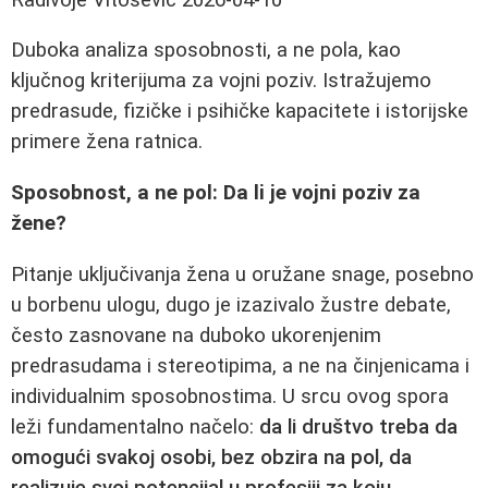
Duboka analiza sposobnosti, a ne pola, kao
ključnog kriterijuma za vojni poziv. Istražujemo
predrasude, fizičke i psihičke kapacitete i istorijske
primere žena ratnica.
Sposobnost, a ne pol: Da li je vojni poziv za
žene?
Pitanje uključivanja žena u oružane snage, posebno
u borbenu ulogu, dugo je izazivalo žustre debate,
često zasnovane na duboko ukorenjenim
predrasudama i stereotipima, a ne na činjenicama i
individualnim sposobnostima. U srcu ovog spora
leži fundamentalno načelo:
da li društvo treba da
omogući svakoj osobi, bez obzira na pol, da
realizuje svoj potencijal u profesiji za koju