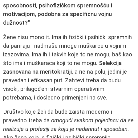
sposobnosti, psihofizičkom spremnošću i
motivacijom, podobna za specifičnu vojnu
dužnost?"
Žene nisu monolit. Ima ih fizički i psihički spremnih
da pariraju i nadmaše mnoge muškarce u vojnim
izazovima. Ima ih i takvih koje to ne mogu, baš kao
što ima i muškaraca koji to ne mogu.
Selekcija
zasnovana na meritokratiji
, a ne na polu, jedini je
pravedan i efikasan put. Zahtevi treba da budu
visoki, prilagođeni stvarnim operativnim
potrebama, i dosledno primenjeni na sve.
Društvo koje želi da bude zaista moderno i
pravedno treba da
omogući svakom pojedincu da se
realizuje u profesiji za koju je nadahnut i sposoban
.
Ako žena koja je fizički i psihički spremnija,