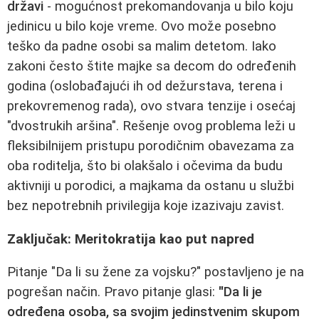
državi
- mogućnost prekomandovanja u bilo koju
jedinicu u bilo koje vreme. Ovo može posebno
teško da padne osobi sa malim detetom. Iako
zakoni često štite majke sa decom do određenih
godina (oslobađajući ih od dežurstava, terena i
prekovremenog rada), ovo stvara tenzije i osećaj
"dvostrukih aršina". Rešenje ovog problema leži u
fleksibilnijem pristupu porodičnim obavezama za
oba roditelja, što bi olakšalo i očevima da budu
aktivniji u porodici, a majkama da ostanu u službi
bez nepotrebnih privilegija koje izazivaju zavist.
Zaključak: Meritokratija kao put napred
Pitanje "Da li su žene za vojsku?" postavljeno je na
pogrešan način. Pravo pitanje glasi:
"Da li je
određena osoba, sa svojim jedinstvenim skupom