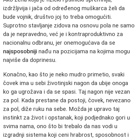
izdržljivija i jača od određenog muškarca želi da
bude vojnik, društvo joj to treba omogućiti.
Suprotno stavljanje zidova na osnovu pola ne samo
da je nepravedno, već je i kontraproduktivno za
nacionalnu odbranu, jer onemogućava da se
najsposobniji
nađu na pozicijama na kojima mogu
najviše da doprinesu.
Konačno, kao što je neko mudro primetio, svaki
čovek ima u sebi životinjski nagon da ubije onoga
ko ga ugrožava i da se spasi. Taj nagon nije vezan
za pol. Kada prestane da postoji, čovek, nevezano
za pol, diže ruku na sebe. Možda je upravo taj
instinkt za život i opstanak, koji podjednako gori u
svima nama, ono što bi trebalo da nas vodi u
izgradnji sistema koji ceni hrabrost, sposobnost i