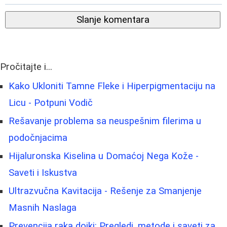
Slanje komentara
Pročitajte i...
Kako Ukloniti Tamne Fleke i Hiperpigmentaciju na
Licu - Potpuni Vodič
Rešavanje problema sa neuspešnim filerima u
podočnjacima
Hijaluronska Kiselina u Domaćoj Nega Kože -
Saveti i Iskustva
Ultrazvučna Kavitacija - Rešenje za Smanjenje
Masnih Naslaga
Prevencija raka dojki: Pregledi, metode i saveti za