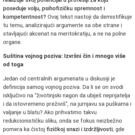
poseduje volju, psihofizičku spremnost i
kompetentnost?
Ovaj tekst nastoji da demistifikuje
tu temu, analizirajući argumente sa obe strane i
stavljajući akcenat na meritokratiju, a ne na polne
organe.
Suština vojnog poziva: Izvršni čin i mnogo više
od toga
Jedan od centralnih argumenata u diskusiji je
definicija samog vojnog poziva. Da li se on svodi
isključivo na "životinjski nagon da ubiješ neprijatelja
i da istovremeno preživiš", na jurnjavu sa puškama i
valjanje u blatu? Ako prihvatimo takvu
redukcionističku sliku, onda se fokus neizbežno
pomera ka čistoj
fizičkoj snazi i izdržljivosti
, gde