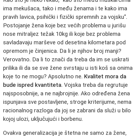
ima mekušaca, tako i među ženama i te kako ima
pravih lavica, psihički i fizički spremnih za vojsku".
Postojanje žena koje bez većih problema u jurišu
nose mitraljez težak 10kg ili koje bez problema
savladavaju marševe od desetina kilometara pod
opremom je činjenica. Da li je njihov broj manji?
Verovatno. Da li to znači da treba da im se uskrati
prilika ili da se sve žene svrstaju u isti koš sa onima
koje to ne mogu? Apsolutno ne.
Kvalitet mora da
bude ispred kvantiteta
. Vojska treba da regrutuje
najsposobnije, a ne najbrojnije. Ako određena žena
ispunjava sve postavljene, stroge kriterijume, nema
racionalnog razloga da joj se zabrani da služi u bilo
kojoj ulozi, uključujući i borbenu.
Ovakva generalizacija je štetna ne samo za žene,