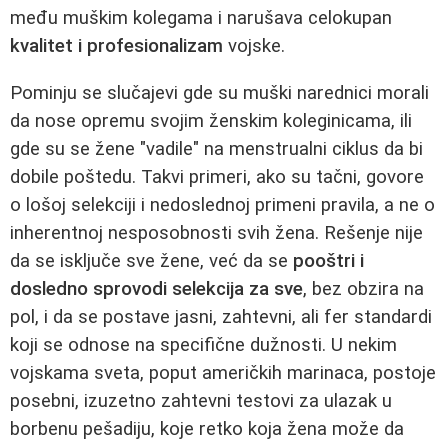
među muškim kolegama i narušava celokupan
kvalitet i profesionalizam
vojske.
Pominju se slučajevi gde su muški narednici morali
da nose opremu svojim ženskim koleginicama, ili
gde su se žene "vadile" na menstrualni ciklus da bi
dobile poštedu. Takvi primeri, ako su tačni, govore
o lošoj selekciji i nedoslednoj primeni pravila, a ne o
inherentnoj nesposobnosti svih žena. Rešenje nije
da se isključe sve žene, već da se
pooštri i
dosledno sprovodi selekcija za sve
, bez obzira na
pol, i da se postave jasni, zahtevni, ali fer standardi
koji se odnose na specifične dužnosti. U nekim
vojskama sveta, poput američkih marinaca, postoje
posebni, izuzetno zahtevni testovi za ulazak u
borbenu pešadiju, koje retko koja žena može da