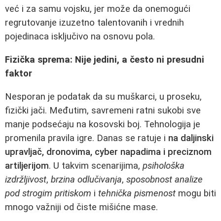
već i za samu vojsku, jer može da onemogući
regrutovanje izuzetno talentovanih i vrednih
pojedinaca isključivo na osnovu pola.
Fizička sprema: Nije jedini, a često ni presudni
faktor
Nesporan je podatak da su muškarci, u proseku,
fizički jači. Međutim, savremeni ratni sukobi sve
manje podsećaju na kosovski boj. Tehnologija je
promenila pravila igre. Danas se ratuje i
na daljinski
upravljač, dronovima, cyber napadima i preciznom
artiljerijom
. U takvim scenarijima,
psihološka
izdržljivost
,
brzina odlučivanja
,
sposobnost analize
pod strogim pritiskom
i
tehnička pismenost
mogu biti
mnogo važniji od čiste mišićne mase.