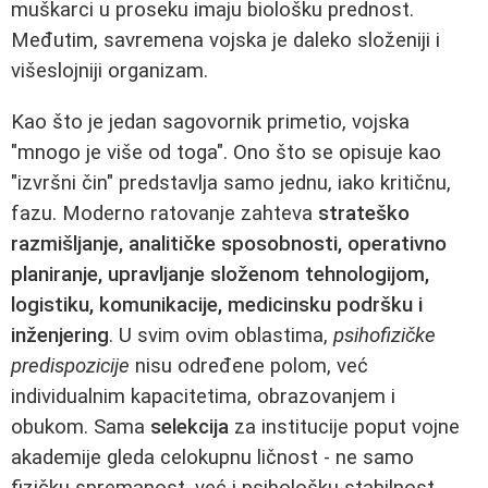
muškarci u proseku imaju biološku prednost.
Međutim, savremena vojska je daleko složeniji i
višeslojniji organizam.
Kao što je jedan sagovornik primetio, vojska
"mnogo je više od toga". Ono što se opisuje kao
"izvršni čin" predstavlja samo jednu, iako kritičnu,
fazu. Moderno ratovanje zahteva
strateško
razmišljanje, analitičke sposobnosti, operativno
planiranje, upravljanje složenom tehnologijom,
logistiku, komunikacije, medicinsku podršku i
inženjering
. U svim ovim oblastima,
psihofizičke
predispozicije
nisu određene polom, već
individualnim kapacitetima, obrazovanjem i
obukom. Sama
selekcija
za institucije poput vojne
akademije gleda celokupnu ličnost - ne samo
fizičku spremanost, već i psihološku stabilnost,