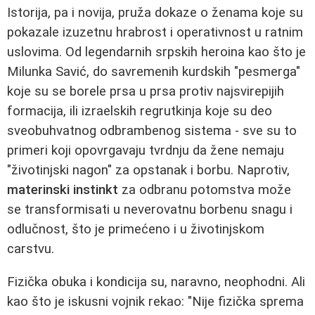
Istorija, pa i novija, pruža dokaze o ženama koje su
pokazale izuzetnu hrabrost i operativnost u ratnim
uslovima. Od legendarnih srpskih heroina kao što je
Milunka Savić, do savremenih kurdskih "pesmerga"
koje su se borele prsa u prsa protiv najsvirepijih
formacija, ili izraelskih regrutkinja koje su deo
sveobuhvatnog odbrambenog sistema - sve su to
primeri koji opovrgavaju tvrdnju da žene nemaju
"životinjski nagon" za opstanak i borbu. Naprotiv,
materinski instinkt
za odbranu potomstva može
se transformisati u neverovatnu borbenu snagu i
odlučnost, što je primećeno i u životinjskom
carstvu.
Fizička obuka i kondicija su, naravno, neophodni. Ali
kao što je iskusni vojnik rekao: "Nije fizička sprema