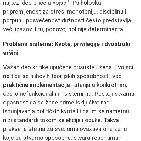
najteži deo priče u vojsci". Psihološka
pripremljenost za stres, monotoniju, disciplinu i
potpunu posvećenost dužnosti često predstavlja
veći izazov. I tu, ponovo, pol nije determinanta.
Problemi sistema: Kvote, privilegije i dvostruki
aršini
Važan deo kritike upućene prisustvu žena u vojsci
ne tiče se njihovih teorijskih sposobnosti, već
praktične implementacije
i stanja u konkretnim,
često nefunkcionalnim sistemima. Postoji stvarna
opasnost da se žene prime isključivo radi
ispunjavanja političkih kvota ili da im se nametnu
niži standardi tokom selekcije i obuke. Takva
praksa je štetna za sve: omalovažava one žene
koje su stvarno sposobne, stvara resentiman