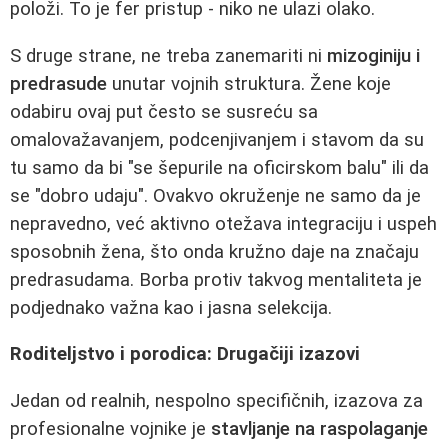
položi. To je fer pristup - niko ne ulazi olako.
S druge strane, ne treba zanemariti ni
mizoginiju i
predrasude
unutar vojnih struktura. Žene koje
odabiru ovaj put često se susreću sa
omalovažavanjem, podcenjivanjem i stavom da su
tu samo da bi "se šepurile na oficirskom balu" ili da
se "dobro udaju". Ovakvo okruženje ne samo da je
nepravedno, već aktivno otežava integraciju i uspeh
sposobnih žena, što onda kružno daje na značaju
predrasudama. Borba protiv takvog mentaliteta je
podjednako važna kao i jasna selekcija.
Roditeljstvo i porodica: Drugačiji izazovi
Jedan od realnih, nespolno specifičnih, izazova za
profesionalne vojnike je
stavljanje na raspolaganje