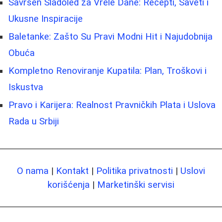
Savršen Sladoled za Vrele Dane: Recepti, Saveti i
Ukusne Inspiracije
Baletanke: Zašto Su Pravi Modni Hit i Najudobnija
Obuća
Kompletno Renoviranje Kupatila: Plan, Troškovi i
Iskustva
Pravo i Karijera: Realnost Pravničkih Plata i Uslova
Rada u Srbiji
O nama
|
Kontakt
|
Politika privatnosti
|
Uslovi
korišćenja
|
Marketinški servisi