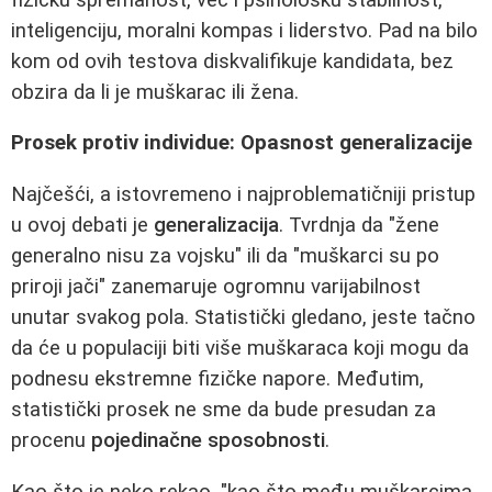
inteligenciju, moralni kompas i liderstvo. Pad na bilo
kom od ovih testova diskvalifikuje kandidata, bez
obzira da li je muškarac ili žena.
Prosek protiv individue: Opasnost generalizacije
Najčešći, a istovremeno i najproblematičniji pristup
u ovoj debati je
generalizacija
. Tvrdnja da "žene
generalno nisu za vojsku" ili da "muškarci su po
priroji jači" zanemaruje ogromnu varijabilnost
unutar svakog pola. Statistički gledano, jeste tačno
da će u populaciji biti više muškaraca koji mogu da
podnesu ekstremne fizičke napore. Međutim,
statistički prosek ne sme da bude presudan za
procenu
pojedinačne sposobnosti
.
Kao što je neko rekao, "kao što među muškarcima