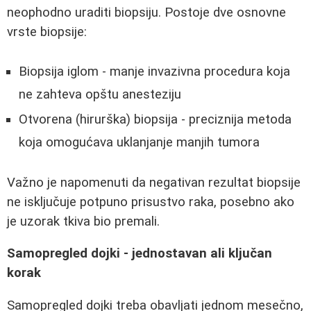
neophodno uraditi biopsiju. Postoje dve osnovne
vrste biopsije:
Biopsija iglom - manje invazivna procedura koja
ne zahteva opštu anesteziju
Otvorena (hirurška) biopsija - preciznija metoda
koja omogućava uklanjanje manjih tumora
Važno je napomenuti da negativan rezultat biopsije
ne isključuje potpuno prisustvo raka, posebno ako
je uzorak tkiva bio premali.
Samopregled dojki - jednostavan ali ključan
korak
Samopregled dojki treba obavljati jednom mesečno,