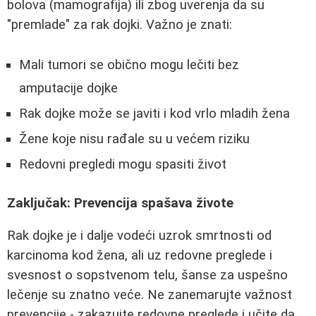
bolova (mamografija) ili zbog uverenja da su
"premlade" za rak dojki. Važno je znati:
Mali tumori se obično mogu lečiti bez
amputacije dojke
Rak dojke može se javiti i kod vrlo mladih žena
Žene koje nisu rađale su u većem riziku
Redovni pregledi mogu spasiti život
Zaključak: Prevencija spašava živote
Rak dojke je i dalje vodeći uzrok smrtnosti od
karcinoma kod žena, ali uz redovne preglede i
svesnost o sopstvenom telu, šanse za uspešno
lečenje su znatno veće. Ne zanemarujte važnost
prevencije - zakazujte redovne preglede i učite da