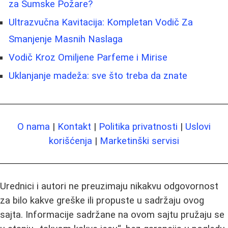
za Šumske Požare?
Ultrazvučna Kavitacija: Kompletan Vodič Za
Smanjenje Masnih Naslaga
Vodič Kroz Omiljene Parfeme i Mirise
Uklanjanje madeža: sve što treba da znate
O nama
|
Kontakt
|
Politika privatnosti
|
Uslovi
korišćenja
|
Marketinški servisi
Urednici i autori ne preuzimaju nikakvu odgovornost
za bilo kakve greške ili propuste u sadržaju ovog
sajta. Informacije sadržane na ovom sajtu pružaju se