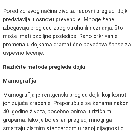
Pored zdravog načina života, redovni pregledi dojki
predstavljaju osnovu prevencije. Mnoge žene
izbegavaju preglede zbog straha ili neznanja, što
može imati ozbiljne posledice. Rano otkrivanje
promena u dojkama dramatično povećava šanse za
uspešno lečenje.
Različite metode pregleda dojki
Mamografija
Mamografija je rentgenski pregled dojki koji koristi
jonizujuće zračenje. Preporučuje se ženama nakon
40. godine života, posebno onima u rizičnim
grupama. Iako je bolestan pregled, mnogi ga
smatraju zlatnim standardom u ranoj dijagnostici.