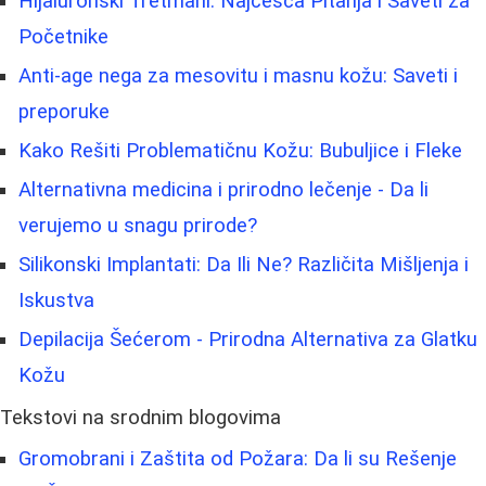
Hijaluronski Tretmani: Najčešća Pitanja i Saveti za
Početnike
Anti-age nega za mesovitu i masnu kožu: Saveti i
preporuke
Kako Rešiti Problematičnu Kožu: Bubuljice i Fleke
Alternativna medicina i prirodno lečenje - Da li
verujemo u snagu prirode?
Silikonski Implantati: Da Ili Ne? Različita Mišljenja i
Iskustva
Depilacija Šećerom - Prirodna Alternativa za Glatku
Kožu
Tekstovi na srodnim blogovima
Gromobrani i Zaštita od Požara: Da li su Rešenje