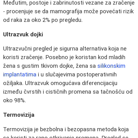
Međutim, postoje i zabrinutosti vezane za zračenje
- procenjuje se da mamografija može povećati rizik
od raka za oko 2% po pregledu.
Ultrazvuk dojki
Ultrazvučni pregled je sigurna alternativa koja ne
koristi zračenje. Posebno je koristan kod mladih
žena s gustim tkivom dojke, žena sa
silikonskim
implantatima
i u slučajevima postoperativnih
ožiljaka. Ultrazvuk omogućava diferencijaciju
između čvrstih i cističnih promena sa tačnošću od
oko 98%.
Termovizija
Termovizija je bezbolna i bezopasna metoda koja
se koristi za rano otkrivanje promena. Pregled se