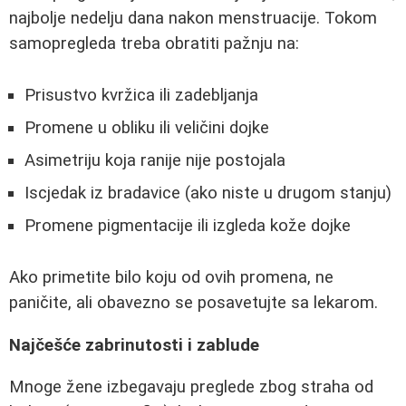
najbolje nedelju dana nakon menstruacije. Tokom
samopregleda treba obratiti pažnju na:
Prisustvo kvržica ili zadebljanja
Promene u obliku ili veličini dojke
Asimetriju koja ranije nije postojala
Iscjedak iz bradavice (ako niste u drugom stanju)
Promene pigmentacije ili izgleda kože dojke
Ako primetite bilo koju od ovih promena, ne
paničite, ali obavezno se posavetujte sa lekarom.
Najčešće zabrinutosti i zablude
Mnoge žene izbegavaju preglede zbog straha od