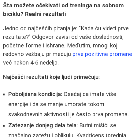
Šta možete očekivati od treninga na sobnom
biciklu? Realni rezultati
Jedno od najčešćih pitanja je: "Kada ću videti prve
rezultate?" Odgovor zavisi od vaše doslednosti,
početne forme i ishrane. Međutim, mnogi koji
redovno vežbaju primećuju
prve pozitivne promene
već nakon 4-6 nedelja.
Najčešći rezultati koje ljudi primećuju:
Poboljšana kondicija:
Osećaj da imate više
energije i da se manje umorate tokom
svakodnevnih aktivnosti je često prva promena.
Zatezanje donjeg dela tela:
Butni mišići se
značajno zatežu i oblikuju. Kvadriceps (prednja