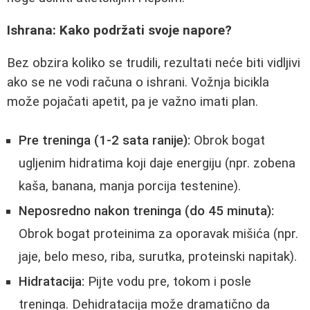
Ishrana: Kako podržati svoje napore?
Bez obzira koliko se trudili, rezultati neće biti vidljivi
ako se ne vodi računa o ishrani. Vožnja bicikla
može pojačati apetit, pa je važno imati plan.
Pre treninga (1-2 sata ranije):
Obrok bogat
ugljenim hidratima koji daje energiju (npr. zobena
kaša, banana, manja porcija testenine).
Neposredno nakon treninga (do 45 minuta):
Obrok bogat proteinima za oporavak mišića (npr.
jaje, belo meso, riba, surutka, proteinski napitak).
Hidratacija:
Pijte vodu pre, tokom i posle
treninga. Dehidratacija može dramatično da