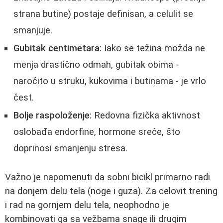
strana butine) postaje definisan, a celulit se
smanjuje.
Gubitak centimetara:
Iako se težina možda ne
menja drastično odmah, gubitak obima -
naročito u struku, kukovima i butinama - je vrlo
čest.
Bolje raspoloženje:
Redovna fizička aktivnost
oslobađa endorfine, hormone sreće, što
doprinosi smanjenju stresa.
Važno je napomenuti da sobni bicikl primarno radi
na donjem delu tela (noge i guza). Za celovit trening
i rad na gornjem delu tela, neophodno je
kombinovati ga sa vežbama snage ili drugim