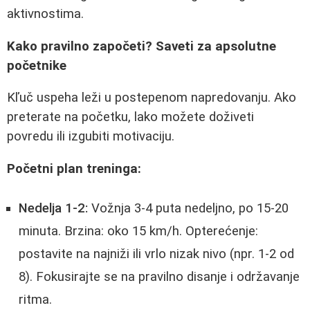
aktivnostima.
Kako pravilno započeti? Saveti za apsolutne
početnike
Kľuč uspeha leži u postepenom napredovanju. Ako
preterate na početku, lako možete doživeti
povredu ili izgubiti motivaciju.
Početni plan treninga:
Nedelja 1-2:
Vožnja 3-4 puta nedeljno, po 15-20
minuta. Brzina: oko 15 km/h. Opterećenje:
postavite na najniži ili vrlo nizak nivo (npr. 1-2 od
8). Fokusirajte se na pravilno disanje i održavanje
ritma.