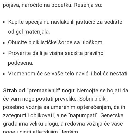
pojava, naročito na početku. Rešenja su:
Kupite specijalnu navlaku ili jastučić za sedište
od gel materijala.
Obucite biciklističke šorce sa uloškom.
Proverite da li je visina sedišta pravilno
podesena.
Vremenom će se vaše telo navići i bol će nestati.
Strah od "premasivnih" nogu:
Nemojte se bojati da
će vam noge postati prevelike. Sobni bicikl,
posebno vožnja sa umerenim opterećenjem, će ih
zategnuti i oblikovati, a ne "napumpati". Genetska
građa ima veliku ulogu, a redovna vožnja će vaše
noge učiniti atletskijim i lepšim.