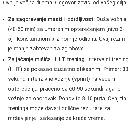
Ovo je večita dilema. Odgovor zavisi od vašeg cilja.
Za sagorevanje masti i izdržljivost:
Duža vožnja
(40-60 min) sa umerenim opterećenjem (nivo 3-
5) i konstantnom brzinom je odlična. Ovaj režim
je manje zahtevan za zglobove.
Za jačanje mišića i HIIT trening:
Intervalni trening
(HIIT) se pokazao izuzetno efikasnim. Primer: 30
sekundi intenzivne vožnje (sprint) na većem
opterećenju, praćeno sa 60-90 sekundi lagane
vožnje za oporavak. Ponovite 8-10 puta. Ovaj tip
treninga može davati odlične rezultate za
mršavljenje i zatezanje za kraće vreme.