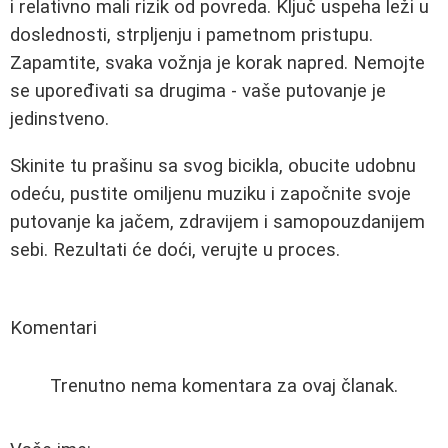
i relativno mali rizik od povreda. Ključ uspeha leži u
doslednosti, strpljenju i pametnom pristupu.
Zapamtite, svaka vožnja je korak napred. Nemojte
se upoređivati sa drugima - vaše putovanje je
jedinstveno.
Skinite tu prašinu sa svog bicikla, obucite udobnu
odeću, pustite omiljenu muziku i započnite svoje
putovanje ka jačem, zdravijem i samopouzdanijem
sebi. Rezultati će doći, verujte u proces.
Komentari
Trenutno nema komentara za ovaj članak.