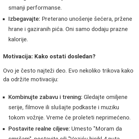
smanji performanse.
Izbegavajte:
Preterano unošenje šećera, pržene
hrane i gaziranih pića. Oni samo dodaju prazne
kalorije.
Motivacija: Kako ostati dosledan?
Ovo je često najteži deo. Evo nekoliko trikova kako
da održite motivaciju:
Kombinujte zabavu i trening:
Gledajte omiljene
serije, filmove ili slušajte podkaste i muziku
tokom vožnje. Vreme će proleteti neprimećeno.
Postavite realne ciljeve:
Umesto "Moram da