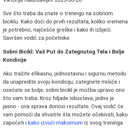
Sve što treba da znate o treningu na sobnom
biciklu. Kako doći do prvih rezultata, koliko vremena
je potrebno, najčešće greške i kako ih izbjeći.
Savršen vodič za početnike.
Sobni Bicikl: Vaš Put do Zategnutog Tela i Bolje
Kondicije
Ako tražite efikasnu, jednostavnu i sigurnu metodu
da unapredite svoju kondiciju, zategnete mišiće i
osećate se bolje, sobni bicikl je možba upravo ono
što vam treba. Kroz hiljade iskustava, jedno je
jasno - ova sprava donosi rezultate. Ovaj vodič će
vam pomoći da shvatite šta možete očekivati, kako
započeti i
kako izvući maksimum
iz svog treninga.