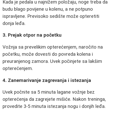
Kada je pedala u najnižem položaju, noge treba da
budu blago povijene u kolenu, a ne potpuno
ispravljene. Previsoko sedište može opteretiti
donja leđa.
3. Prejak otpor na početku
Vožnja sa prevelikim opterećenjem, naročito na
početku, može dovesti do povreda kolena i
preuranjenog zamora. Uvek počinjete sa lakšim
opterećenjem.
4. Zanemarivanje zagrevanja i istezanja
Uvek počnite sa 5 minuta lagane vožnje bez
opterećenja da zagrejete mišiće. Nakon treninga,
provedite 3-5 minuta istezanja nogu i donjih leđa.