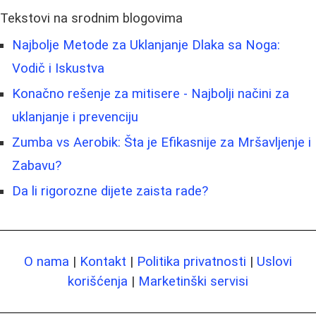
Tekstovi na srodnim blogovima
Najbolje Metode za Uklanjanje Dlaka sa Noga:
Vodič i Iskustva
Konačno rešenje za mitisere - Najbolji načini za
uklanjanje i prevenciju
Zumba vs Aerobik: Šta je Efikasnije za Mršavljenje i
Zabavu?
Da li rigorozne dijete zaista rade?
O nama
|
Kontakt
|
Politika privatnosti
|
Uslovi
korišćenja
|
Marketinški servisi