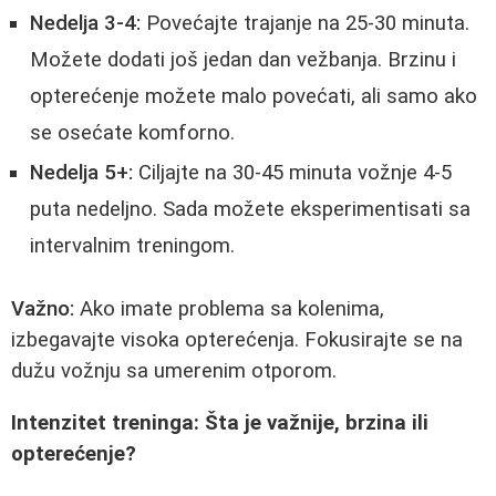
Nedelja 3-4:
Povećajte trajanje na 25-30 minuta.
Možete dodati još jedan dan vežbanja. Brzinu i
opterećenje možete malo povećati, ali samo ako
se osećate komforno.
Nedelja 5+:
Ciljajte na 30-45 minuta vožnje 4-5
puta nedeljno. Sada možete eksperimentisati sa
intervalnim treningom.
Važno:
Ako imate problema sa kolenima,
izbegavajte visoka opterećenja. Fokusirajte se na
dužu vožnju sa umerenim otporom.
Intenzitet treninga: Šta je važnije, brzina ili
opterećenje?