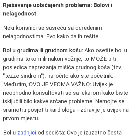
Rješavanje uobičajenih problema: Bolovi i
nelagodnost
Neki korisnici se susreću sa odredenim
nelagodnostima. Evo kako da ih rešite:
Bol u grudima ili grudnom košu:
Ako osetite bol u
grudima tokom ili nakon vožnje, to MOŽE biti
posledica naprezanja mišića grudnog koša (tzv.
"tezze sindrom"), naročito ako ste početnik.
Međutim, OVO JE VEOMA VAŽNO: Uvijek je
neophodno konsultovati se sa lekarom kako biste
isključili bilo kakve srčane probleme. Nemojte se
sramotiti posjetiti kardiologa - zdravlje je uvijek na
prvom mjestu.
Bol u
zadnjici
od sedišta: Ovo je izuzetno česta