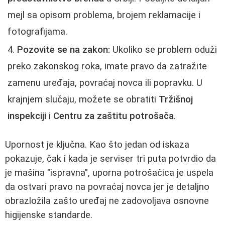
mejl sa opisom problema, brojem reklamacije i
fotografijama.
Pozovite se na zakon:
Ukoliko se problem oduži
preko zakonskog roka, imate pravo da zatražite
zamenu uređaja, povraćaj novca ili popravku. U
krajnjem slučaju, možete se obratiti
Tržišnoj
inspekciji
i
Centru za zaštitu potrošača
.
Upornost je ključna. Kao što jedan od iskaza
pokazuje, čak i kada je serviser tri puta potvrdio da
je mašina "ispravna", uporna potrošačica je uspela
da ostvari pravo na povraćaj novca jer je detaljno
obrazložila zašto uređaj ne zadovoljava osnovne
higijenske standarde.