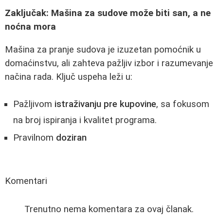
Zaključak: Mašina za sudove može biti san, a ne
noćna mora
Mašina za pranje sudova je izuzetan pomoćnik u
domaćinstvu, ali zahteva pažljiv izbor i razumevanje
načina rada. Ključ uspeha leži u:
Pažljivom
istraživanju pre kupovine
, sa fokusom
na broj ispiranja i kvalitet programa.
Pravilnom
doziran
Komentari
Trenutno nema komentara za ovaj članak.