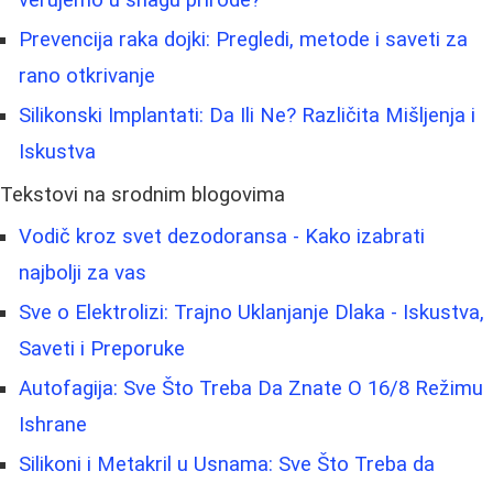
verujemo u snagu prirode?
Prevencija raka dojki: Pregledi, metode i saveti za
rano otkrivanje
Silikonski Implantati: Da Ili Ne? Različita Mišljenja i
Iskustva
Tekstovi na srodnim blogovima
Vodič kroz svet dezodoransa - Kako izabrati
najbolji za vas
Sve o Elektrolizi: Trajno Uklanjanje Dlaka - Iskustva,
Saveti i Preporuke
Autofagija: Sve Što Treba Da Znate O 16/8 Režimu
Ishrane
Silikoni i Metakril u Usnama: Sve Što Treba da