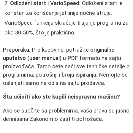
Odloženi start i VarioSpeed:
Odloženi start je
koristan za korišćenje jeftinije noćne struje.
VarioSpeed funkcija skraćuje trajanje programa za
oko 30-50%, što je praktično.
Preporuka:
Pre kupovine, potražite
originalno
uputstvo (user manual)
u PDF formatu na sajtu
proizvođača. Tamo ćete naći sve tehničke detalje o
programima, potrošnji i broju ispiranja. Nemojte se
oslanjati samo na opis na sajtu prodavca.
Šta učiniti ako ste kupili neispravnu mašinu?
Ako se suočite sa problemima, vaša prava su jasno
definisana Zakonom o zaštiti potrošača.