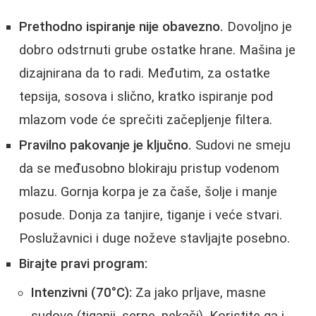
Prethodno ispiranje nije obavezno.
Dovoljno je
dobro odstrnuti grube ostatke hrane. Mašina je
dizajnirana da to radi. Međutim, za ostatke
tepsija, sosova i slično, kratko ispiranje pod
mlazom vode će sprečiti začepljenje filtera.
Pravilno pakovanje je ključno.
Sudovi ne smeju
da se međusobno blokiraju pristup vodenom
mlazu. Gornja korpa je za čaše, šolje i manje
posude. Donja za tanjire, tiganje i veće stvari.
Poslužavnici i duge noževe stavljajte posebno.
Birajte pravi program:
Intenzivni (70°C):
Za jako prljave, masne