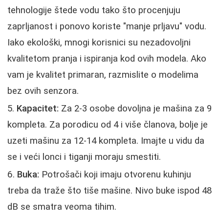
tehnologije štede vodu tako što procenjuju
zaprljanost i ponovo koriste "manje prljavu" vodu.
Iako ekološki, mnogi korisnici su nezadovoljni
kvalitetom pranja i ispiranja kod ovih modela. Ako
vam je kvalitet primaran, razmislite o modelima
bez ovih senzora.
Kapacitet:
Za 2-3 osobe dovoljna je mašina za 9
kompleta. Za porodicu od 4 i više članova, bolje je
uzeti mašinu za 12-14 kompleta. Imajte u vidu da
se i veći lonci i tiganji moraju smestiti.
Buka:
Potrošači koji imaju otvorenu kuhinju
treba da traže što tiše mašine. Nivo buke ispod 48
dB se smatra veoma tihim.