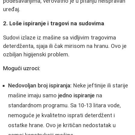
podešavanjima, verovatno je u pitanju neispravan
uređaj.
2. Loše ispiranje i tragovi na sudovima
Sudovi izlaze iz mašine sa vidljivim tragovima
deterdženta, sjaja ili čak mirisom na hranu. Ovo je
ozbiljan higijenski problem.
Mogući uzroci:
Nedovoljan broj ispiranja:
Neke jeftinije ili starije
mašine imaju samo
jedno ispiranje
na
standardnom programu. Sa 10-13 litara vode,
nemoguće je kvalitetno isprati deterdžent i
ostatke hrane. Ovo je kritičan nedostatak u