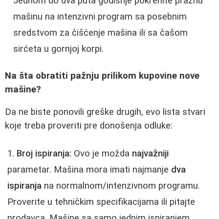
Jednom do dva puta godišnje pokrenite praznu
mašinu na intenzivni program sa posebnim
sredstvom za čišćenje mašina ili sa čašom
sirćeta u gornjoj korpi.
Na šta obratiti pažnju prilikom kupovine nove
mašine?
Da ne biste ponovili greške drugih, evo lista stvari
koje treba proveriti pre donošenja odluke:
Broj ispiranja:
Ovo je možda
najvažniji
parametar. Mašina mora imati najmanje
dva
ispiranja
na normalnom/intenzivnom programu.
Proverite u tehničkim specifikacijama ili pitajte
prodavca. Mašine sa samo jednim ispiranjem