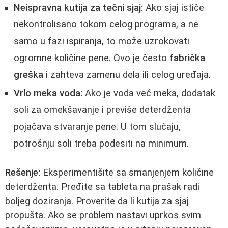
Neispravna kutija za tečni sjaj:
Ako sjaj ističe
nekontrolisano tokom celog programa, a ne
samo u fazi ispiranja, to može uzrokovati
ogromne količine pene. Ovo je često
fabrička
greška
i zahteva zamenu dela ili celog uređaja.
Vrlo meka voda:
Ako je voda već meka, dodatak
soli za omekšavanje i previše deterdženta
pojačava stvaranje pene. U tom slučaju,
potrošnju soli treba podesiti na minimum.
Rešenje:
Eksperimentišite sa smanjenjem količine
deterdženta. Pređite sa tableta na prašak radi
boljeg doziranja. Proverite da li kutija za sjaj
propušta. Ako se problem nastavi uprkos svim