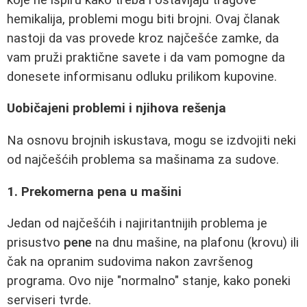
hemikalija, problemi mogu biti brojni. Ovaj članak
nastoji da vas provede kroz najčešće zamke, da
vam pruži praktične savete i da vam pomogne da
donesete informisanu odluku prilikom kupovine.
Uobičajeni problemi i njihova rešenja
Na osnovu brojnih iskustava, mogu se izdvojiti neki
od najčešćih problema sa mašinama za sudove.
1. Prekomerna pena u mašini
Jedan od najčešćih i najiritantnijih problema je
prisustvo
pene
na dnu mašine, na plafonu (krovu) ili
čak na opranim sudovima nakon završenog
programa. Ovo nije "normalno" stanje, kako poneki
serviseri tvrde.