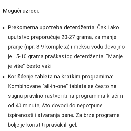
Mogući uzroci:
Prekomerna upotreba deterdženta:
Čak i ako
uputstvo preporučuje 20-27 grama, za manje
pranje (npr. 8-9 kompleta) i mekšu vodu dovoljno
je i 5-10 grama praškastog deterdženta. "Manje
je više" često važi.
Korišćenje tableta na kratkim programima:
Kombinovane "all-in-one" tablete se često ne
stignu pravilno rastvoriti na programima kraćim
od 40 minuta, što dovodi do nepotpune
ispirenosti i stvaranja pene. Za brze programe
bolje je koristiti prašak ili gel.