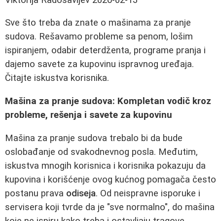
Sve što treba da znate o mašinama za pranje
sudova. Rešavamo probleme sa penom, lošim
ispiranjem, odabir deterdženta, programe pranja i
dajemo savete za kupovinu ispravnog uređaja.
Čitajte iskustva korisnika.
Mašina za pranje sudova: Kompletan vodič kroz
probleme, rešenja i savete za kupovinu
Mašina za pranje sudova trebalo bi da bude
oslobađanje od svakodnevnog posla. Međutim,
iskustva mnogih korisnica i korisnika pokazuju da
kupovina i korišćenje ovog kućnog pomagača često
postanu prava
odiseja
. Od neispravne isporuke i
servisera koji tvrde da je "sve normalno", do mašina
koje ne ispiru kako treba i ostavljaju tragove