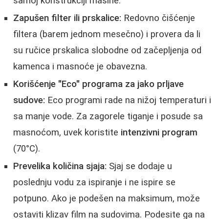
samoj konstrukciji mašine.
Zapušen filter ili prskalice:
Redovno čišćenje
filtera (barem jednom mesečno) i provera da li
su ručice prskalica slobodne od začepljenja od
kamenca i masnoće je obavezna.
Korišćenje "Eco" programa za jako prljave
sudove:
Eco programi rade na nižoj temperaturi i
sa manje vode. Za zagorele tiganje i posude sa
masnoćom, uvek koristite
intenzivni program
(70°C).
Prevelika količina sjaja:
Sjaj se dodaje u
poslednju vodu za ispiranje i ne ispire se
potpuno. Ako je podešen na maksimum, može
ostaviti klizav film na sudovima. Podesite ga na