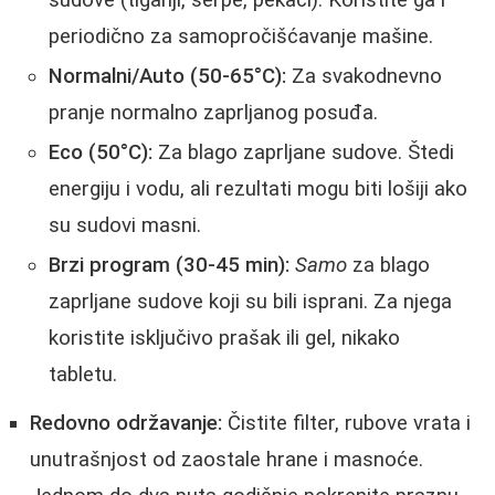
sudove (tiganji, serpe, pekači). Koristite ga i
periodično za samopročišćavanje mašine.
Normalni/Auto (50-65°C):
Za svakodnevno
pranje normalno zaprljanog posuđa.
Eco (50°C):
Za blago zaprljane sudove. Štedi
energiju i vodu, ali rezultati mogu biti lošiji ako
su sudovi masni.
Brzi program (30-45 min):
Samo
za blago
zaprljane sudove koji su bili isprani. Za njega
koristite isključivo prašak ili gel, nikako
tabletu.
Redovno održavanje:
Čistite filter, rubove vrata i
unutrašnjost od zaostale hrane i masnoće.