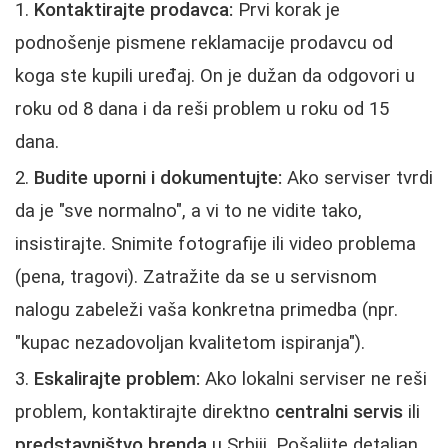
Kontaktirajte prodavca:
Prvi korak je
podnošenje pismene reklamacije prodavcu od
koga ste kupili uređaj. On je dužan da odgovori u
roku od 8 dana i da reši problem u roku od 15
dana.
Budite uporni i dokumentujte:
Ako serviser tvrdi
da je "sve normalno", a vi to ne vidite tako,
insistirajte. Snimite fotografije ili video problema
(pena, tragovi). Zatražite da se u servisnom
nalogu zabeleži vaša konkretna primedba (npr.
"kupac nezadovoljan kvalitetom ispiranja").
Eskalirajte problem:
Ako lokalni serviser ne reši
problem, kontaktirajte direktno
centralni servis
ili
predstavništvo brenda
u Srbiji. Pošaljite detaljan