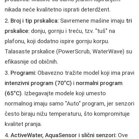
nikada neće kvalitetno isprati deterdžent.
Broj i tip prskalica:
Savremene mašine imaju
tri
prskalice
: donju, gornju i treću, tzv. "tuš" na
plafonu, koji dodatno ispire gornju korpu.
Talasaste prskalice (PowerScrub, WaterWave) su
efikasnije od običnih.
Programi:
Obavezno tražite model koji ima pravi
intenzivni program (70°C)
i
normalni program
(65°C)
. Izbegavajte modele koji umesto
normalnog imaju samo "Auto" program, jer senzori
često biraju nižu temperaturu, što kompromituje
kvalitet pranja.
ActiveWater, AquaSensor i slični senzori:
Ove