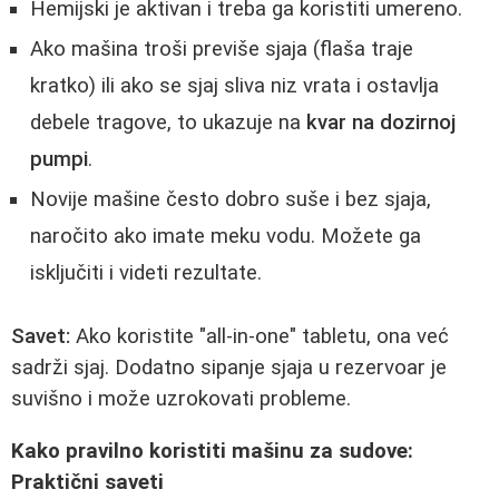
Hemijski je aktivan i treba ga koristiti umereno.
Ako mašina troši previše sjaja (flaša traje
kratko) ili ako se sjaj sliva niz vrata i ostavlja
debele tragove, to ukazuje na
kvar na dozirnoj
pumpi
.
Novije mašine često dobro suše i bez sjaja,
naročito ako imate meku vodu. Možete ga
isključiti i videti rezultate.
Savet:
Ako koristite "all-in-one" tabletu, ona već
sadrži sjaj. Dodatno sipanje sjaja u rezervoar je
suvišno i može uzrokovati probleme.
Kako pravilno koristiti mašinu za sudove:
Praktični saveti