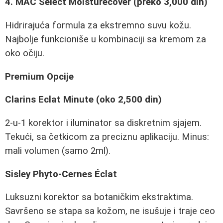
4. MAC Select Moisturecover (preko 3,000 din)
Hidrirajuća formula za ekstremno suvu kožu.
Najbolje funkcioniše u kombinaciji sa kremom za
oko očiju.
Premium Opcije
Clarins Eclat Minute (oko 2,500 din)
2-u-1 korektor i iluminator sa diskretnim sjajem.
Tekući, sa četkicom za preciznu aplikaciju. Minus:
mali volumen (samo 2ml).
Sisley Phyto-Cernes Éclat
Luksuzni korektor sa botaničkim ekstraktima.
Savršeno se stapa sa kožom, ne isušuje i traje ceo