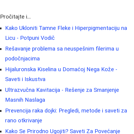
Pročitajte i...
Kako Ukloniti Tamne Fleke i Hiperpigmentaciju na
Licu - Potpuni Vodič
Rešavanje problema sa neuspešnim filerima u
podočnjacima
Hijaluronska Kiselina u Domaćoj Nega Kože -
Saveti i Iskustva
Ultrazvučna Kavitacija - Rešenje za Smanjenje
Masnih Naslaga
Prevencija raka dojki: Pregledi, metode i saveti za
rano otkrivanje
Kako Se Prirodno Ugojiti? Saveti Za Povećanje