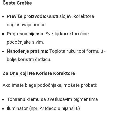
Česte Greške
Previše proizvoda:
Gusti slojevi korektora
naglašavaju borice.
Pogrešna nijansa:
Svetliji korektori čine
podočnjake sivim.
Nanošenje prstima:
Toplota ruku topi formulu -
bolje koristiti četkicu.
Za One Koji Ne Koriste Korektore
Ako imate blage podočnjake, možete probati:
Toniranu kremu sa svetlucavim pigmentima
Iluminator (npr. Artdeco u nijansi 8)