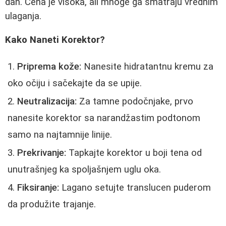
dan. Cena je visoka, ali mnoge ga smatraju vrednim
ulaganja.
Kako Naneti Korektor?
Priprema kože:
Nanesite hidratantnu kremu za
oko očiju i sačekajte da se upije.
Neutralizacija:
Za tamne podočnjake, prvo
nanesite korektor sa narandžastim podtonom
samo na najtamnije linije.
Prekrivanje:
Tapkajte korektor u boji tena od
unutrašnjeg ka spoljašnjem uglu oka.
Fiksiranje:
Lagano setujte translucen puderom
da produžite trajanje.