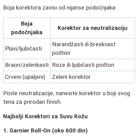
Boja korektora zavisi od nijanse podočnjaka:
Boja
Korektor za neutralizaciju
podočnjaka
Narandžasti ili breskvast
Plavi/ljubičasti
podton
Braon/zelenkasti
Roze ili ljubičasti podton
Crveni (upaljeni)
Zeleni korektor
Posle neutralizacije, nanesite korektor u boji svog
tena za prirodan finish.
Najbolji Korektori za Suvu Kožu
1. Garnier Roll-On (oko 600 din)