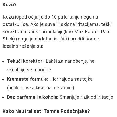
Kožu?
Koža ispod očiju je do 10 puta tanja nego na
ostatku lica. Ako je suva ili sklona iritacijama, teški
korektori u stick formulaciji (kao Max Factor Pan
Stick) mogu je dodatno isušiti i urediti borice.
Idealno rešenje su:
Tekući korektori:
Lakši za nanošenje, ne
skupljaju se u borice
Kremaste formule:
Hidrirajuća sastojka
(hijaluronska kiselina, ceramidi)
Bez parfema i alkohola:
Smanjuje rizik od iritacije
Kako Neutralisati Tamne Podočnjake?