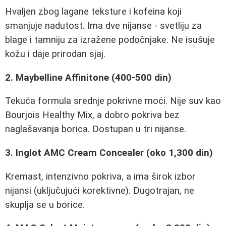
Hvaljen zbog lagane teksture i kofeina koji
smanjuje nadutost. Ima dve nijanse - svetliju za
blage i tamniju za izražene podočnjake. Ne isušuje
kožu i daje prirodan sjaj.
2. Maybelline Affinitone (400-500 din)
Tekuća formula srednje pokrivne moći. Nije suv kao
Bourjois Healthy Mix, a dobro pokriva bez
naglašavanja borica. Dostupan u tri nijanse.
3. Inglot AMC Cream Concealer (oko 1,300 din)
Kremast, intenzivno pokriva, a ima širok izbor
nijansi (uključujući korektivne). Dugotrajan, ne
skuplja se u borice.