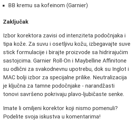
BB kremu sa kofeinom (Garnier)
Zaključak
Izbor korektora zavisi od intenziteta podočnjaka i
tipa kože. Za suvu i osetljivu kožu, izbegavajte suve
stick formulacije i birajte proizvode sa hidrirajućim
sastojcima. Garnier Roll-On i Maybelline Affinitone
su odlični za svakodnevnu upotrebu, dok su Inglot i
MAC bolji izbor za specijalne prilike. Neutralizacija
je ključna za tamne podočnjake - narandžasti
tonovi savršeno pokrivaju plavo-ljubičaste senke.
Imate li omiljeni korektor koji nismo pomenuli?
Podelite svoja iskustva u komentarima!