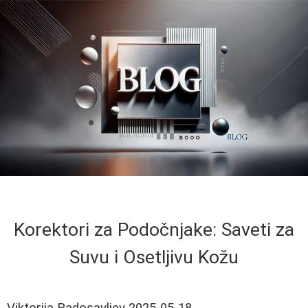
Korektori za Podočnjake: Saveti za
Suvu i Osetljivu Kožu
Viktorija Radosavljev
2025-05-18