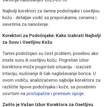
Najbolji korektori za tamne podočnjake i osetljivu
kožu - detaljan vodič sa preporukama, cenama i
savetima za nanošenje.
Korektori za Podočnjake: Kako Izabrati Najbolji
za Suvu i Osetljivu Kožu
Tamni podočnjaci su čest problem, posebno ako
imate suvu ili osetljivu kožu. Pogrešan izbor
korektora može pogoršati situaciju - izazvati
iritaciju, isušivanje ili čak naglašavanje borica. U
ovom vodiču, analiziraćemo najbolje korektore za
različite tipove podočnjaka i kože, sa posebnim
osvrtom na
pristupačne i premium opcije
.
Zašto je Važan Izbor Korektora za Osetljivu