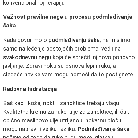
konvencionalnoj terapiji.
Važnost pravilne nege u procesu podmlađivanja
šaka
Kada govorimo o
podmlađivanju šaka
, ne mislimo
samo na lečenje postojećih problema, već i na
svakodnevnu negu
koja će sprečiti njihovo ponovno
javljanje. Zdravi nokti su osnova lepih ruku, a
sledeće navike vam mogu pomoći da to postignete.
Redovna hidratacija
Baš kao i koža, nokti i zanoktice trebaju vlagu.
Kvalitetna krema za ruke, ulje za zanoktice, ili čak
obično maslinovo ulje utrljano u nokatnu ploču
mogu napraviti veliku razliku.
Podmlađivanje šaka
počinje od toga da ruke budu meke, glatke i