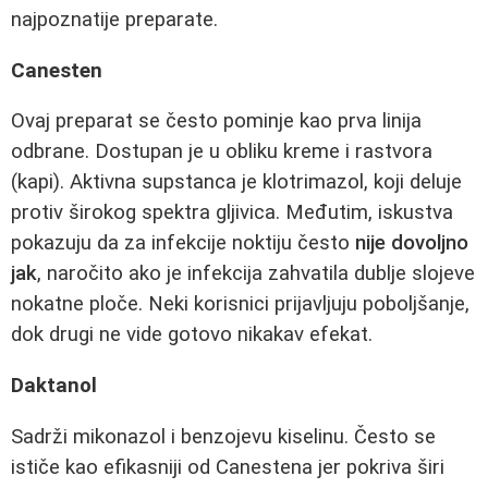
najpoznatije preparate.
Canesten
Ovaj preparat se često pominje kao prva linija
odbrane. Dostupan je u obliku kreme i rastvora
(kapi). Aktivna supstanca je klotrimazol, koji deluje
protiv širokog spektra gljivica. Međutim, iskustva
pokazuju da za infekcije noktiju često
nije dovoljno
jak
, naročito ako je infekcija zahvatila dublje slojeve
nokatne ploče. Neki korisnici prijavljuju poboljšanje,
dok drugi ne vide gotovo nikakav efekat.
Daktanol
Sadrži mikonazol i benzojevu kiselinu. Često se
ističe kao efikasniji od Canestena jer pokriva širi