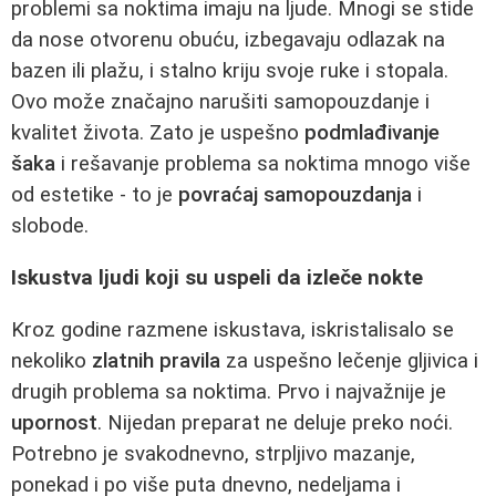
problemi sa noktima imaju na ljude. Mnogi se stide
da nose otvorenu obuću, izbegavaju odlazak na
bazen ili plažu, i stalno kriju svoje ruke i stopala.
Ovo može značajno narušiti samopouzdanje i
kvalitet života. Zato je uspešno
podmlađivanje
šaka
i rešavanje problema sa noktima mnogo više
od estetike - to je
povraćaj samopouzdanja
i
slobode.
Iskustva ljudi koji su uspeli da izleče nokte
Kroz godine razmene iskustava, iskristalisalo se
nekoliko
zlatnih pravila
za uspešno lečenje gljivica i
drugih problema sa noktima. Prvo i najvažnije je
upornost
. Nijedan preparat ne deluje preko noći.
Potrebno je svakodnevno, strpljivo mazanje,
ponekad i po više puta dnevno, nedeljama i