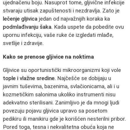
ujednačenu boju. Nasuprot tome, gljivične infekcije
stvaraju utisak zapuštenosti i nezdravlja. Zato je
lečenje gljivica
jedan od najvažnijih koraka ka
podmlađivanju šaka
. Kada uspete da pobedite ovu
upornu infekciju, vaše ruke će izgledati mlađe,
svetlije i zdravije.
Kako se prenose gljivice na noktima
Gljivice su oportunistički mikroorganizmi koji vole
tople i vlažne sredine
. Najčešće se dobijaju u
javnim tuševima, bazenima, svlačionicama, ali i u
kozmetičkim salonima ukoliko instrumenti nisu
adekvatno sterilisani. Zanimljivo je da mnogi ljudi
povezuju pojavu gljivica upravo sa posetom
pedikiru ili manikiru gde je korišćen nesterilni pribor.
Pored toga, tesna i nekvalitetna obuća koja ne