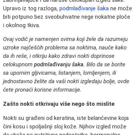
Upravo iz tog razloga,
podmlađivanje šaka
ne može
biti potpuno bez sveobuhvatne nege nokatne ploče
i okolnog tkiva.
Ovaj vodič je namenjen svima koji žele da razumeju
uzroke najčešćih problema sa noktima, nauče kako
da ih reše, i otkriju kako zdravi nokti doprinose
celokupnom
podmlađivanju šaka
. Bilo da se borite
sa upornim gljivicama, listanjem, lomljenjem, ili
jednostavno želite da vaši nokti izgledaju bolje, ovde
ćete pronaći korisne informacije.
Zašto nokti otkrivaju više nego što mislite
Nokti su građeni od keratina, iste belančevine koja
čini kosu i spoljašnji sloj kože. Njihov izgled može
da ukaže na nutritivne nedostatke, hormonalne