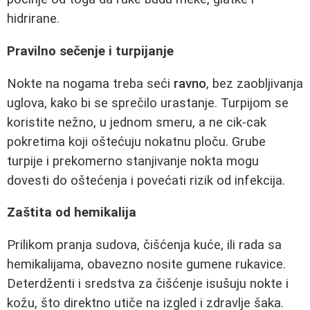
hidrirane.
Pravilno sečenje i turpijanje
Nokte na nogama treba seći
ravno
, bez zaobljivanja
uglova, kako bi se sprečilo urastanje. Turpijom se
koristite nežno, u jednom smeru, a ne cik-cak
pokretima koji oštećuju nokatnu ploču. Grube
turpije i prekomerno stanjivanje nokta mogu
dovesti do oštećenja i povećati rizik od infekcija.
Zaštita od hemikalija
Prilikom pranja sudova, čišćenja kuće, ili rada sa
hemikalijama, obavezno nosite gumene rukavice.
Deterdženti i sredstva za čišćenje isušuju nokte i
kožu, što direktno utiče na izgled i zdravlje šaka.