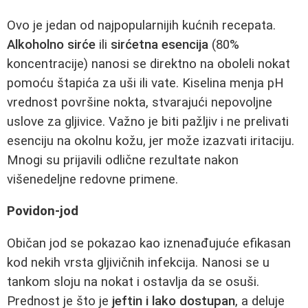
Ovo je jedan od najpopularnijih kućnih recepata.
Alkoholno sirće
ili
sirćetna esencija
(80%
koncentracije) nanosi se direktno na oboleli nokat
pomoću štapića za uši ili vate. Kiselina menja pH
vrednost površine nokta, stvarajući nepovoljne
uslove za gljivice. Važno je biti pažljiv i ne prelivati
esenciju na okolnu kožu, jer može izazvati iritaciju.
Mnogi su prijavili odlične rezultate nakon
višenedeljne redovne primene.
Povidon-jod
Običan jod se pokazao kao iznenađujuće efikasan
kod nekih vrsta gljivičnih infekcija. Nanosi se u
tankom sloju na nokat i ostavlja da se osuši.
Prednost je što je
jeftin i lako dostupan
, a deluje