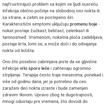
najfrustrirajući problem sa kojim se ljudi susreću.
Infekcija obično počinje na slobodnoj ivici nokta ili
sa strane, a zatim se postepeno širi.
Karakteristični simptomi uključuju
promenu boje
-
nokat postaje žućkast, beličast, zelenkast ili
tamnosmeđ. Vremenom, nokatna ploča zadebljava,
postaje krta, lomi se, a može doći i do odvajanja
nokta od ležišta.
Ono što posebno zabrinjava jeste da se gljivične
infekcije
vrlo sporo leče
i zahtevaju ogromno
strpljenje. Terapija često traje mesecima, ponekad i
više od godinu dana, jer je potrebno da ceo
zaraženi deo nokta izraste i bude zamenjen
zdravim tkivom. Upravo zbog te dugotrajnosti,
mnogi odustaju pre vremena, što dovodi do