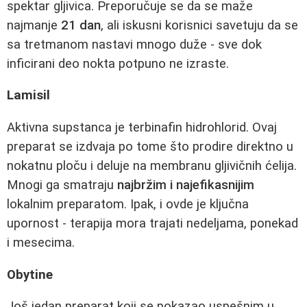
spektar gljivica. Preporučuje se da se maže
najmanje
21 dan
, ali iskusni korisnici savetuju da se
sa tretmanom nastavi mnogo duže - sve dok
inficirani deo nokta potpuno ne izraste.
Lamisil
Aktivna supstanca je terbinafin hidrohlorid. Ovaj
preparat se izdvaja po tome što prodire direktno u
nokatnu ploču i deluje na membranu gljivičnih ćelija.
Mnogi ga smatraju
najbržim i najefikasnijim
lokalnim preparatom. Ipak, i ovde je ključna
upornost - terapija mora trajati nedeljama, ponekad
i mesecima.
Obytine
Još jedan preparat koji se pokazao uspešnim u