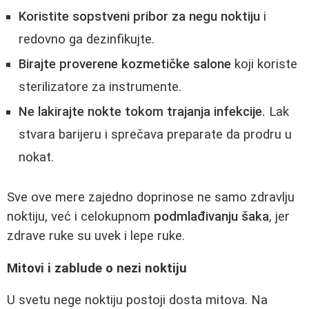
Koristite sopstveni pribor za negu noktiju
i
redovno ga dezinfikujte.
Birajte proverene kozmetičke salone
koji koriste
sterilizatore za instrumente.
Ne lakirajte nokte tokom trajanja infekcije.
Lak
stvara barijeru i sprečava preparate da prodru u
nokat.
Sve ove mere zajedno doprinose ne samo zdravlju
noktiju, već i celokupnom
podmlađivanju šaka
, jer
zdrave ruke su uvek i lepe ruke.
Mitovi i zablude o nezi noktiju
U svetu nege noktiju postoji dosta mitova. Na