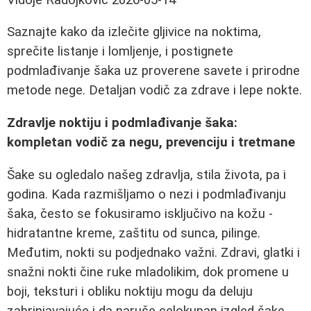
Saznajte kako da izlečite gljivice na noktima,
sprečite listanje i lomljenje, i postignete
podmlađivanje šaka uz proverene savete i prirodne
metode nege. Detaljan vodič za zdrave i lepe nokte.
Zdravlje noktiju i podmlađivanje šaka:
kompletan vodič za negu, prevenciju i tretmane
Šake su ogledalo našeg zdravlja, stila života, pa i
godina. Kada razmišljamo o nezi i podmlađivanju
šaka, često se fokusiramo isključivo na kožu -
hidratantne kreme, zaštitu od sunca, pilinge.
Međutim, nokti su podjednako važni. Zdravi, glatki i
snažni nokti čine ruke mladolikim, dok promene u
boji, teksturi i obliku noktiju mogu da deluju
zabrinjavajuće i da naruše celokupan izgled šake.