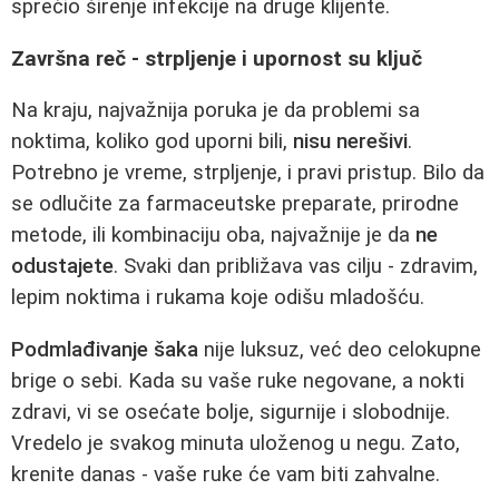
sprečio širenje infekcije na druge klijente.
Završna reč - strpljenje i upornost su ključ
Na kraju, najvažnija poruka je da problemi sa
noktima, koliko god uporni bili,
nisu nerešivi
.
Potrebno je vreme, strpljenje, i pravi pristup. Bilo da
se odlučite za farmaceutske preparate, prirodne
metode, ili kombinaciju oba, najvažnije je da
ne
odustajete
. Svaki dan približava vas cilju - zdravim,
lepim noktima i rukama koje odišu mladošću.
Podmlađivanje šaka
nije luksuz, već deo celokupne
brige o sebi. Kada su vaše ruke negovane, a nokti
zdravi, vi se osećate bolje, sigurnije i slobodnije.
Vredelo je svakog minuta uloženog u negu. Zato,
krenite danas - vaše ruke će vam biti zahvalne.