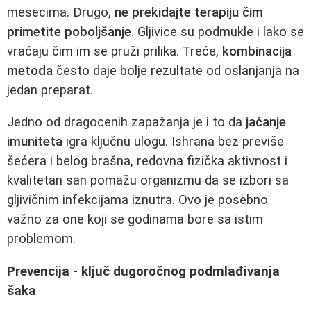
mesecima. Drugo,
ne prekidajte terapiju čim
primetite poboljšanje
. Gljivice su podmukle i lako se
vraćaju čim im se pruži prilika. Treće,
kombinacija
metoda
često daje bolje rezultate od oslanjanja na
jedan preparat.
Jedno od dragocenih zapažanja je i to da
jačanje
imuniteta
igra ključnu ulogu. Ishrana bez previše
šećera i belog brašna, redovna fizička aktivnost i
kvalitetan san pomažu organizmu da se izbori sa
gljivičnim infekcijama iznutra. Ovo je posebno
važno za one koji se godinama bore sa istim
problemom.
Prevencija - ključ dugoročnog podmlađivanja
šaka