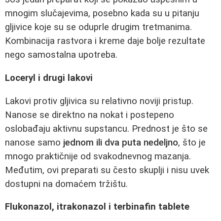
mnogim slučajevima, posebno kada su u pitanju
gljivice koje su se oduprle drugim tretmanima.
Kombinacija rastvora i kreme daje bolje rezultate
nego samostalna upotreba.
Loceryl i drugi lakovi
Lakovi protiv gljivica su relativno noviji pristup.
Nanose se direktno na nokat i postepeno
oslobađaju aktivnu supstancu. Prednost je što se
nanose samo
jednom ili dva puta nedeljno
, što je
mnogo praktičnije od svakodnevnog mazanja.
Međutim, ovi preparati su često skuplji i nisu uvek
dostupni na domaćem tržištu.
Flukonazol, itrakonazol i terbinafin tablete