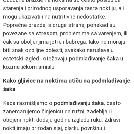
starenja i prirodnog usporavanja rasta noktiju, ali
mogu ukazivati i na nutritivne nedostatke.
Poprečne brazde, s druge strane, ponekad su
povezane sa
stresom
, problemima sa varenjem, ili
čak sa oboljenjima jetre i bubrega. Iako ne moraju
biti znak ozbiljne bolesti, svakako narušavaju
estetski izgled i otežavaju
podmlađivanje šaka
u
kozmetičkom smislu.
Kako gljivice na noktima utiču na podmlađivanje
šaka
Kada razmišljamo o
podmlađivanju šaka
, često
zanemarujemo činjenicu da ružni, zadebljali i
obojeni nokti dodaju godine izgledu ruku. Zdravi
nokti imaju prirodan sjaj, glatku površinu i