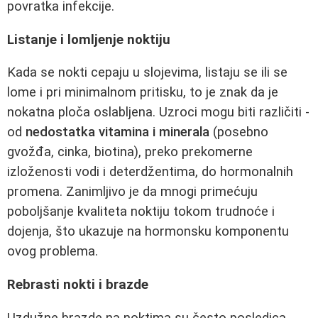
povratka infekcije.
Listanje i lomljenje noktiju
Kada se nokti cepaju u slojevima, listaju se ili se
lome i pri minimalnom pritisku, to je znak da je
nokatna ploča oslabljena. Uzroci mogu biti različiti -
od
nedostatka vitamina i minerala
(posebno
gvožđa, cinka, biotina), preko prekomerne
izloženosti vodi i deterdžentima, do hormonalnih
promena. Zanimljivo je da mnogi primećuju
poboljšanje kvaliteta noktiju tokom trudnoće i
dojenja, što ukazuje na hormonsku komponentu
ovog problema.
Rebrasti nokti i brazde
Uzdužne brazde na noktima su često posledica