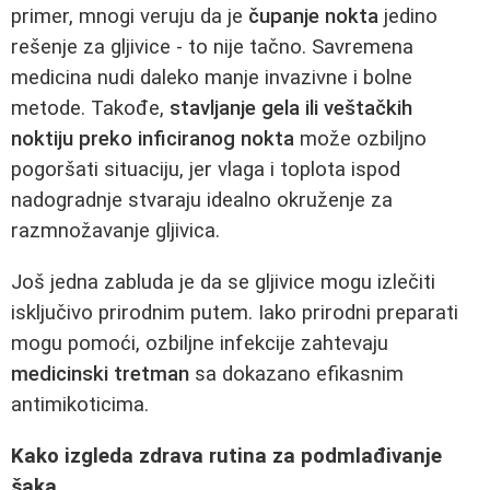
primer, mnogi veruju da je
čupanje nokta
jedino
rešenje za gljivice - to nije tačno. Savremena
medicina nudi daleko manje invazivne i bolne
metode. Takođe,
stavljanje gela ili veštačkih
noktiju preko inficiranog nokta
može ozbiljno
pogoršati situaciju, jer vlaga i toplota ispod
nadogradnje stvaraju idealno okruženje za
razmnožavanje gljivica.
Još jedna zabluda je da se gljivice mogu izlečiti
isključivo prirodnim putem. Iako prirodni preparati
mogu pomoći, ozbiljne infekcije zahtevaju
medicinski tretman
sa dokazano efikasnim
antimikoticima.
Kako izgleda zdrava rutina za podmlađivanje
šaka