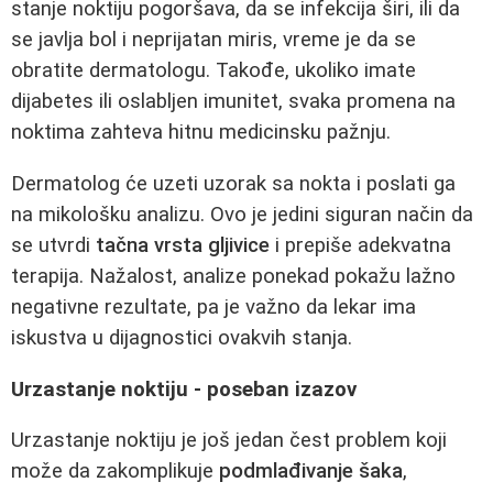
stanje noktiju pogoršava, da se infekcija širi, ili da
se javlja bol i neprijatan miris, vreme je da se
obratite dermatologu. Takođe, ukoliko imate
dijabetes ili oslabljen imunitet, svaka promena na
noktima zahteva hitnu medicinsku pažnju.
Dermatolog će uzeti uzorak sa nokta i poslati ga
na mikološku analizu. Ovo je jedini siguran način da
se utvrdi
tačna vrsta gljivice
i prepiše adekvatna
terapija. Nažalost, analize ponekad pokažu lažno
negativne rezultate, pa je važno da lekar ima
iskustva u dijagnostici ovakvih stanja.
Urzastanje noktiju - poseban izazov
Urzastanje noktiju je još jedan čest problem koji
može da zakomplikuje
podmlađivanje šaka
,