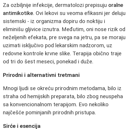
Za ozbiljnije infekcije, dermatolozi prepisuju
oralne
antimikotike
. Ovi lekovi su veoma efikasni jer deluju
sistemski - iz organizma dopiru do noktiju i
eliminišu gljivice iznutra. Međutim, oni nose rizik od
neželjenih efekata, pre svega na jetru, pa se moraju
uzimati isključivo pod lekarskim nadzorom, uz
redovne kontrole krvne slike. Terapija obično traje
od tri do šest meseci, ponekad i duže.
Prirodni i alternativni tretmani
Mnogi ljudi se okreću prirodnim metodama, bilo iz
straha od hemijskih preparata, bilo zbog neuspeha
sa konvencionalnom terapijom. Evo nekoliko
najčešće pominjanih prirodnih pristupa.
Sirće i esencija