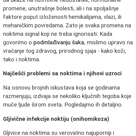
promene, unutrašnje bolesti, ali i na spoljašnje
faktore poput izloženosti hemikalijama, vlazi, ili
mehaničkim povredama. Zato je svaka promena na
noktima signal koji ne treba ignorisati. Kada
govorimo o
podmlađivanju šaka
, mislimo upravo na
vraćanje tog zdravog, prirodnog sjaja - kako koži,
tako i noktima.
Najčešći problemi sa noktima i njihovi uzroci
Na osnovu brojnih iskustava koja se godinama
razmenjuju, izdvaja se nekoliko ključnih tegoba koje
muče ljude širom sveta. Pogledajmo ih detaljno.
Gljivične infekcije noktiju (onihomikoza)
Gljivice na noktima su verovatno najuporniji i