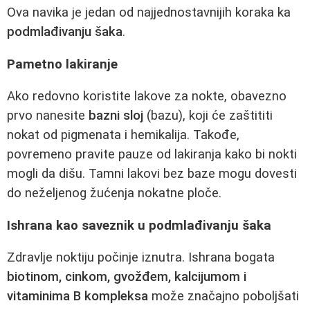
Ova navika je jedan od najjednostavnijih koraka ka
podmlađivanju šaka
.
Pametno lakiranje
Ako redovno koristite lakove za nokte, obavezno
prvo nanesite
bazni sloj
(bazu), koji će zaštititi
nokat od pigmenata i hemikalija. Takođe,
povremeno pravite pauze od lakiranja kako bi nokti
mogli da dišu. Tamni lakovi bez baze mogu dovesti
do neželjenog žućenja nokatne ploče.
Ishrana kao saveznik u podmlađivanju šaka
Zdravlje noktiju počinje iznutra. Ishrana bogata
biotinom, cinkom, gvožđem, kalcijumom i
vitaminima B kompleksa
može značajno poboljšati