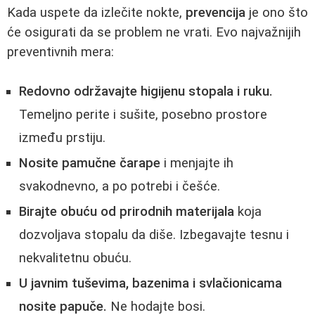
Kada uspete da izlečite nokte,
prevencija
je ono što
će osigurati da se problem ne vrati. Evo najvažnijih
preventivnih mera:
Redovno održavajte higijenu stopala i ruku.
Temeljno perite i sušite, posebno prostore
između prstiju.
Nosite pamučne čarape
i menjajte ih
svakodnevno, a po potrebi i češće.
Birajte obuću od prirodnih materijala
koja
dozvoljava stopalu da diše. Izbegavajte tesnu i
nekvalitetnu obuću.
U javnim tuševima, bazenima i svlačionicama
nosite papuče.
Ne hodajte bosi.