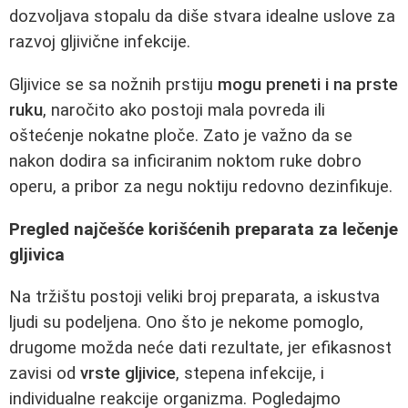
dozvoljava stopalu da diše stvara idealne uslove za
razvoj gljivične infekcije.
Gljivice se sa nožnih prstiju
mogu preneti i na prste
ruku
, naročito ako postoji mala povreda ili
oštećenje nokatne ploče. Zato je važno da se
nakon dodira sa inficiranim noktom ruke dobro
operu, a pribor za negu noktiju redovno dezinfikuje.
Pregled najčešće korišćenih preparata za lečenje
gljivica
Na tržištu postoji veliki broj preparata, a iskustva
ljudi su podeljena. Ono što je nekome pomoglo,
drugome možda neće dati rezultate, jer efikasnost
zavisi od
vrste gljivice
, stepena infekcije, i
individualne reakcije organizma. Pogledajmo