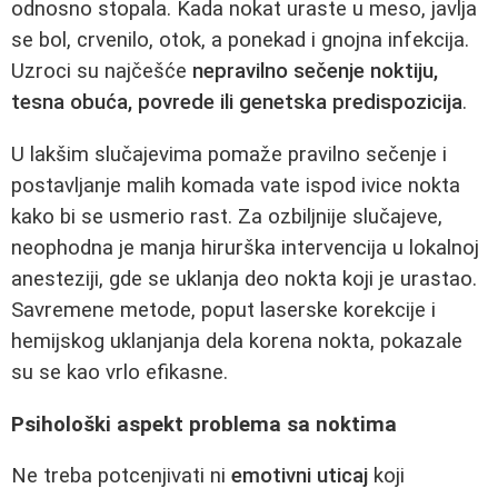
odnosno stopala. Kada nokat uraste u meso, javlja
se bol, crvenilo, otok, a ponekad i gnojna infekcija.
Uzroci su najčešće
nepravilno sečenje noktiju,
tesna obuća, povrede ili genetska predispozicija
.
U lakšim slučajevima pomaže pravilno sečenje i
postavljanje malih komada vate ispod ivice nokta
kako bi se usmerio rast. Za ozbiljnije slučajeve,
neophodna je manja hirurška intervencija u lokalnoj
anesteziji, gde se uklanja deo nokta koji je urastao.
Savremene metode, poput laserske korekcije i
hemijskog uklanjanja dela korena nokta, pokazale
su se kao vrlo efikasne.
Psihološki aspekt problema sa noktima
Ne treba potcenjivati ni
emotivni uticaj
koji