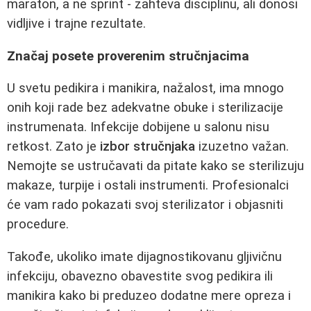
maraton, a ne sprint - zahteva disciplinu, ali donosi
vidljive i trajne rezultate.
Značaj posete proverenim stručnjacima
U svetu pedikira i manikira, nažalost, ima mnogo
onih koji rade bez adekvatne obuke i sterilizacije
instrumenata. Infekcije dobijene u salonu nisu
retkost. Zato je
izbor stručnjaka
izuzetno važan.
Nemojte se ustručavati da pitate kako se sterilizuju
makaze, turpije i ostali instrumenti. Profesionalci
će vam rado pokazati svoj sterilizator i objasniti
procedure.
Takođe, ukoliko imate dijagnostikovanu gljivičnu
infekciju, obavezno obavestite svog pedikira ili
manikira kako bi preduzeo dodatne mere opreza i