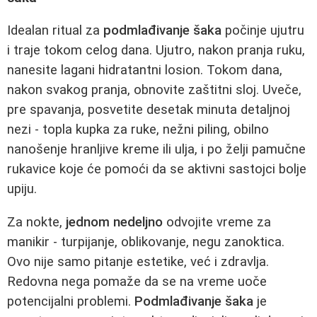
Idealan ritual za
podmlađivanje šaka
počinje ujutru
i traje tokom celog dana. Ujutro, nakon pranja ruku,
nanesite lagani hidratantni losion. Tokom dana,
nakon svakog pranja, obnovite zaštitni sloj. Uveče,
pre spavanja, posvetite desetak minuta detaljnoj
nezi - topla kupka za ruke, nežni piling, obilno
nanošenje hranljive kreme ili ulja, i po želji pamučne
rukavice koje će pomoći da se aktivni sastojci bolje
upiju.
Za nokte,
jednom nedeljno
odvojite vreme za
manikir - turpijanje, oblikovanje, negu zanoktica.
Ovo nije samo pitanje estetike, već i zdravlja.
Redovna nega pomaže da se na vreme uoče
potencijalni problemi.
Podmlađivanje šaka
je