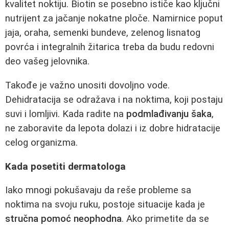
kvalitet noktiju. Biotin se posebno ističe kao ključni
nutrijent za jačanje nokatne ploče. Namirnice poput
jaja, oraha, semenki bundeve, zelenog lisnatog
povrća i integralnih žitarica treba da budu redovni
deo vašeg jelovnika.
Takođe je važno unositi dovoljno vode.
Dehidratacija se odražava i na noktima, koji postaju
suvi i lomljivi. Kada radite na
podmlađivanju šaka
,
ne zaboravite da lepota dolazi i iz dobre hidratacije
celog organizma.
Kada posetiti dermatologa
Iako mnogi pokušavaju da reše probleme sa
noktima na svoju ruku, postoje situacije kada je
stručna pomoć neophodna
. Ako primetite da se