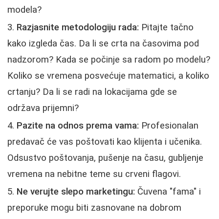
modela?
Razjasnite metodologiju rada:
Pitajte tačno
kako izgleda čas. Da li se crta na časovima pod
nadzorom? Kada se počinje sa radom po modelu?
Koliko se vremena posvećuje matematici, a koliko
crtanju? Da li se radi na lokacijama gde se
održava prijemni?
Pazite na odnos prema vama:
Profesionalan
predavač će vas poštovati kao klijenta i učenika.
Odsustvo poštovanja, pušenje na času, gubljenje
vremena na nebitne teme su crveni flagovi.
Ne verujte slepo marketingu:
Čuvena "fama" i
preporuke mogu biti zasnovane na dobrom