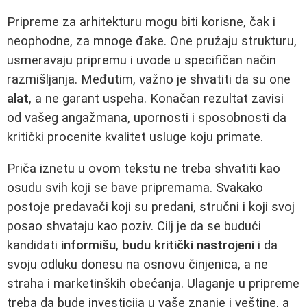
Pripreme za arhitekturu mogu biti korisne, čak i
neophodne, za mnoge đake. One pružaju strukturu,
usmeravaju pripremu i uvode u specifičan način
razmišljanja. Međutim, važno je shvatiti da su one
alat
, a ne garant uspeha. Konačan rezultat zavisi
od vašeg angažmana, upornosti i sposobnosti da
kritički procenite kvalitet usluge koju primate.
Priča iznetu u ovom tekstu ne treba shvatiti kao
osudu svih koji se bave pripremama. Svakako
postoje predavači koji su predani, stručni i koji svoj
posao shvataju kao poziv. Cilj je da se budući
kandidati
informišu
,
budu kritički nastrojeni
i da
svoju odluku donesu na osnovu činjenica, a ne
straha i marketinških obećanja. Ulaganje u pripreme
treba da bude investicija u vaše znanje i veštine, a