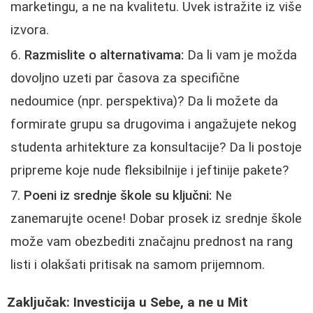
marketingu, a ne na kvalitetu. Uvek istražite iz više
izvora.
Razmislite o alternativama:
Da li vam je možda
dovoljno uzeti par časova za specifične
nedoumice (npr. perspektiva)? Da li možete da
formirate grupu sa drugovima i angažujete nekog
studenta arhitekture za konsultacije? Da li postoje
pripreme koje nude fleksibilnije i jeftinije pakete?
Poeni iz srednje škole su ključni:
Ne
zanemarujte ocene! Dobar prosek iz srednje škole
može vam obezbediti značajnu prednost na rang
listi i olakšati pritisak na samom prijemnom.
Zaključak: Investicija u Sebe, a ne u Mit