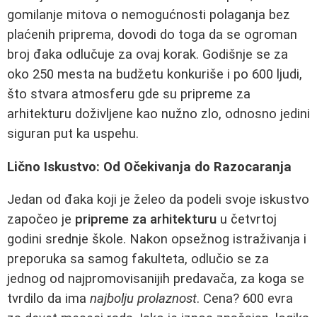
gomilanje mitova o nemogućnosti polaganja bez
plaćenih priprema, dovodi do toga da se ogroman
broj đaka odlučuje za ovaj korak. Godišnje se za
oko 250 mesta na budžetu konkuriše i po 600 ljudi,
što stvara atmosferu gde su pripreme za
arhitekturu doživljene kao nužno zlo, odnosno jedini
siguran put ka uspehu.
Lično Iskustvo: Od Očekivanja do Razocaranja
Jedan od đaka koji je želeo da podeli svoje iskustvo
započeo je
pripreme za arhitekturu
u četvrtoj
godini srednje škole. Nakon opsežnog istraživanja i
preporuka sa samog fakulteta, odlučio se za
jednog od najpromovisanijih predavača, za koga se
tvrdilo da ima
najbolju prolaznost
. Cena? 600 evra