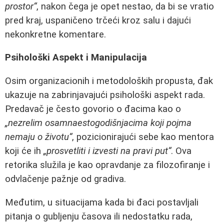
prostor“
, nakon čega je opet nestao, da bi se vratio
pred kraj, uspaničeno trčeći kroz salu i dajući
nekonkretne komentare.
Psihološki Aspekt i Manipulacija
Osim organizacionih i metodoloških propusta, đak
ukazuje na zabrinjavajući psihološki aspekt rada.
Predavač je često govorio o đacima kao o
„nezrelim osamnaestogodišnjacima koji pojma
nemaju o životu“
, pozicionirajući sebe kao mentora
koji će ih
„prosvetliti i izvesti na pravi put“
. Ova
retorika služila je kao opravdanje za filozofiranje i
odvlačenje pažnje od gradiva.
Međutim, u situacijama kada bi đaci postavljali
pitanja o gubljenju časova ili nedostatku rada,