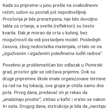
Kada su pripreme u junu prešle na svakodnevni
režim, uslovi su postali još nepodnošljiviji.
Prostorija je bila prenatrpana, nije bilo dovoljno
tabla za crtanje, a svetla (reflektori) su često
kvarila. Đak je morao da crta u kuhinji, bez
mogućnosti da vidi postavljeni model. Poslednjih
časova, zbog nedostatka materijala, crtalo se na
„izgužvanim i izgaženim poleđinama tuđih radova“
.
Posebno je problematičan bio odlazak u Pionirski
grad, prostor gde se održava prijemni. Dok su
druge pripremne škole imale organizovane termine
za rad na toj lokaciji, ova grupa je otišla samo dva
puta. Prvog dana, predavač im je rekao da
„analiziraju prostor“
, otišao u kafić i vratio se nakon
tri sata. Drugog dana, instrukcija je bila da
„nacrtaju