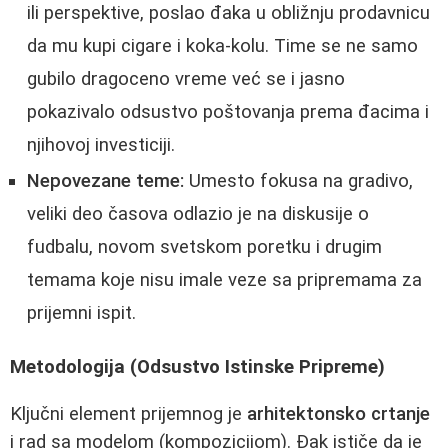
ili perspektive, poslao đaka u obližnju prodavnicu
da mu kupi cigare i koka-kolu. Time se ne samo
gubilo dragoceno vreme već se i jasno
pokazivalo odsustvo poštovanja prema đacima i
njihovoj investiciji.
Nepovezane teme:
Umesto fokusa na gradivo,
veliki deo časova odlazio je na diskusije o
fudbalu, novom svetskom poretku i drugim
temama koje nisu imale veze sa pripremama za
prijemni ispit.
Metodologija (Odsustvo Istinske Pripreme)
Ključni element prijemnog je
arhitektonsko crtanje
i rad sa modelom (kompozicijom). Đak ističe da je