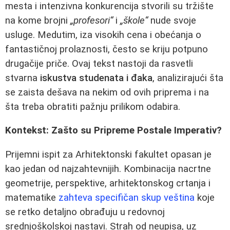
mesta i intenzivna konkurencija stvorili su tržište
na kome brojni
„profesori“
i
„škole“
nude svoje
usluge. Medutim, iza visokih cena i obećanja o
fantastičnoj prolaznosti, često se kriju potpuno
drugačije priče. Ovaj tekst nastoji da rasvetli
stvarna
iskustva studenata i đaka
, analizirajući šta
se zaista dešava na nekim od ovih priprema i na
šta treba obratiti pažnju prilikom odabira.
Kontekst: Zašto su Pripreme Postale Imperativ?
Prijemni ispit za Arhitektonski fakultet opasan je
kao jedan od najzahtevnijih. Kombinacija nacrtne
geometrije, perspektive, arhitektonskog crtanja i
matematike
zahteva specifičan skup veština
koje
se retko detaljno obrađuju u redovnoj
srednjoškolskoj nastavi. Strah od neupisa, uz