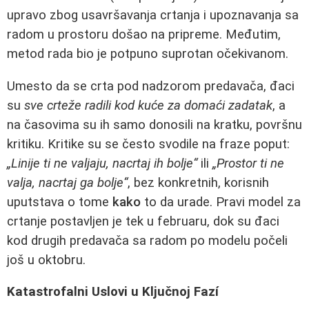
upravo zbog usavršavanja crtanja i upoznavanja sa
radom u prostoru došao na pripreme. Međutim,
metod rada bio je potpuno suprotan očekivanom.
Umesto da se crta pod nadzorom predavača, đaci
su
sve crteže radili kod kuće za domaći zadatak
, a
na časovima su ih samo donosili na kratku, površnu
kritiku. Kritike su se često svodile na fraze poput:
„Linije ti ne valjaju, nacrtaj ih bolje“
ili
„Prostor ti ne
valja, nacrtaj ga bolje“
, bez konkretnih, korisnih
uputstava o tome
kako
to da urade. Pravi model za
crtanje postavljen je tek u februaru, dok su đaci
kod drugih predavača sa radom po modelu počeli
još u oktobru.
Katastrofalni Uslovi u Ključnoj Fazí