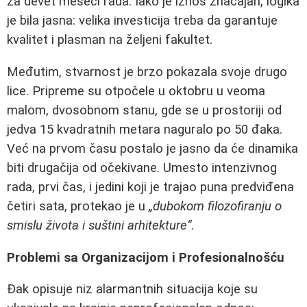
za devet meseci rada. Iako je iznos značajan, logika
je bila jasna: velika investicija treba da garantuje
kvalitet i plasman na željeni fakultet.
Međutim, stvarnost je brzo pokazala svoje drugo
lice. Pripreme su otpočele u oktobru u veoma
malom, dvosobnom stanu, gde se u prostoriji od
jedva 15 kvadratnih metara naguralo po 50 đaka.
Već na prvom času postalo je jasno da će dinamika
biti drugačija od očekivane. Umesto intenzivnog
rada, prvi čas, i jedini koji je trajao puna predviđena
četiri sata, protekao je u
„dubokom filozofiranju o
smislu života i suštini arhitekture“
.
Problemi sa Organizacijom i Profesionalnošću
Đak opisuje niz alarmantnih situacija koje su