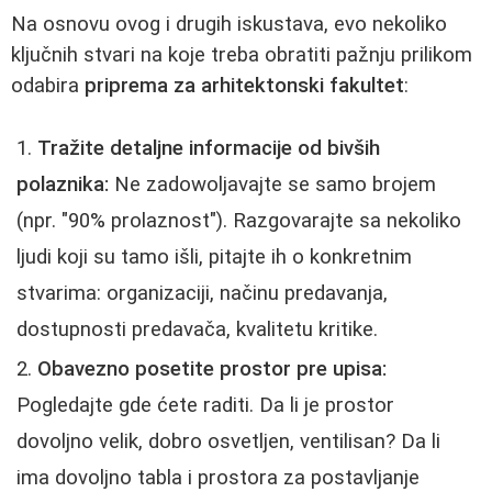
Na osnovu ovog i drugih iskustava, evo nekoliko
ključnih stvari na koje treba obratiti pažnju prilikom
odabira
priprema za arhitektonski fakultet
:
Tražite detaljne informacije od bivših
polaznika:
Ne zadowoljavajte se samo brojem
(npr. "90% prolaznost"). Razgovarajte sa nekoliko
ljudi koji su tamo išli, pitajte ih o konkretnim
stvarima: organizaciji, načinu predavanja,
dostupnosti predavača, kvalitetu kritike.
Obavezno posetite prostor pre upisa:
Pogledajte gde ćete raditi. Da li je prostor
dovoljno velik, dobro osvetljen, ventilisan? Da li
ima dovoljno tabla i prostora za postavljanje