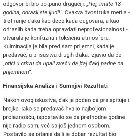
odgovor bi bio potpuno drugačiji:
„Hej, imate 18
godina, odrasli ste ljudi!“
. Ovakva dvostruka merila -
tretiranje đaka kao dece kada odgovara, a kao
odraslih kada treba opravdati neprofesionalnost -
stvarala je konfuznu i toksičnu atmosferu.
Kulminacija je bila pred sam prijemni, kada je
predavač, u prisustvu drugih đaka, izjavio da će
„otići u crkvu da upali sveću da [taj đak] padne na
prijemnom“
.
Finansijska Analiza i Sumnjivi Rezultati
Nakon ovog iskustva, đak je počeo da preispituje i
brojke. Iako se predavač hvalio najboljom
prolaznošću, ispostavilo se da prethodne godine
nije radio sam, već sa još jednom osobom.
Postavilo se pitanje da li je dobar rezultat bio