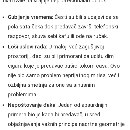
ukazivale na krajnje neprofesionalan odnos:
Gubljenje vremena:
Česti su bili slučajevi da se
pola sata čeka dok predavač završi telefonski
razgovor, skuva sebi kafu ili ode na ručak.
Loši uslovi rada:
U maloj, već zagušljivoj
prostoriji, đaci su bili primorani da udišu dim
cigara koje je predavač pušio tokom časa. Ovo
nije bio samo problem neprijatnog mirisa, već i
ozbiljna smetnja za one sa sinusnim
problemima.
Nepoštovanje đaka:
Jedan od apsurdnijih
primera bio je kada bi predavač, u sred
objašnjavanja važnih principa nacrtne geometrije