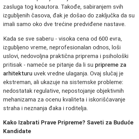
zasluga tog koautora. Takođe, sabiranjem svih
izgubljenih časova, đak je došao do zaključka da su
imali samo oko dve trećine predviđene nastave.
Kada se sve saberu - visoka cena od 600 evra,
izgubljeno vreme, neprofesionalan odnos, loši
uslovi, nedovoljna praktična priprema i psihološki
pritisak - nameće se pitanje da li su
pripreme za
arhitekturu
uvek vredne ulaganja. Ovaj slučaj je
ekstreman, ali ukazuje na sistemske probleme:
nedostatak regulative, nepostojanje objektivnih
mehanizama za ocenu kvaliteta i iskorišćavanje
straha i neznanja đaka i roditelja.
Kako Izabrati Prave Pripreme? Saveti za Buduće
Kandidate