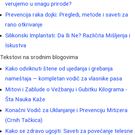
verujemo u snagu prirode?
Prevencija raka dojki: Pregledi, metode i saveti za
rano otkrivanje
Silikonski Implantati: Da Ili Ne? Različita Mišljenja i
Iskustva
Tekstovi na srodnim blogovima
Kako odviknuti štene od ujedanja i grebanja
nameštaja — kompletan vodič za vlasnike pasa
Mitovi i Zablude o Vežbanju i Gubitku Kilograma -
Šta Nauka Kaže
Konačni Vodič za Uklanjanje i Prevenciju Mitizera
(Crnih Tačkica)
Kako se zdravo ugojiti: Saveti za povećanje telesne