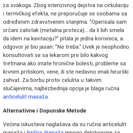
za svakoga. Zbog intenzivnog dejstva na cirkulaciju
i termičkog efekta, ne preporučuje se osobama sa
određenim zdravstvenim stanjima. "Operisala sam
srčani zalistak (metalna proteza)... da li bih smela
da idem na kavitaciju?" pitala je jedna korisnica, a
odgovor je bio jasan: "Ne treba." Uvek je neophodno
konsultovati se sa lekarom pre bilo kakvog
tretmana ako imate hronične bolesti, probleme sa
krvnim pritiskom, vene, ili ste nedavno imali hirurški
zahvat. Za borbu protiv celulita u takvim
slučajevima, najbezbednija opcija je blaga ručna
anticelulit masaža
.
Alternativne i Dopunske Metode
Većina iskustava naglašava da su ručna anticelulit
masaža i
limfna drenaža
mnogo delotvornije za