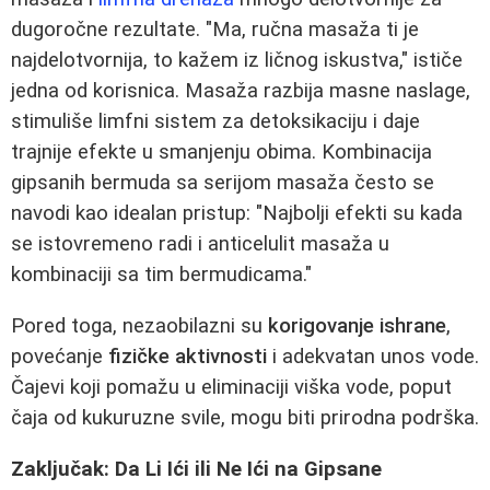
dugoročne rezultate. "Ma, ručna masaža ti je
najdelotvornija, to kažem iz ličnog iskustva," ističe
jedna od korisnica. Masaža razbija masne naslage,
stimuliše limfni sistem za detoksikaciju i daje
trajnije efekte u smanjenju obima. Kombinacija
gipsanih bermuda sa serijom masaža često se
navodi kao idealan pristup: "Najbolji efekti su kada
se istovremeno radi i anticelulit masaža u
kombinaciji sa tim bermudicama."
Pored toga, nezaobilazni su
korigovanje ishrane
,
povećanje
fizičke aktivnosti
i adekvatan unos vode.
Čajevi koji pomažu u eliminaciji viška vode, poput
čaja od kukuruzne svile, mogu biti prirodna podrška.
Zaključak: Da Li Ići ili Ne Ići na Gipsane