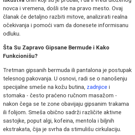
novca i vremena, došli ste na pravo mesto. Ovaj
članak će detaljno razbiti mitove, analizirati realna
očekivanja i pomoći vam da donesete informisanu
odluku.
Šta Su Zapravo Gipsane Bermude i Kako
Funkcionišu?
Tretman gipsanih bermuda ili pantalona je postupak
telesnog pakovanja. U osnovi, radi se o nanošenju
specijalne smeše na kožu butina,
zadnjice
i
stomaka - često praćeno ručnom masažom -
nakon čega se te zone obavijaju gipsanim trakama
ili folijom. Smeša obično sadrži različite aktivne
sastojke, poput algi, kofeina, mentola i biljnih
ekstrakata, čija je svrha da stimulišu cirkulaciju.