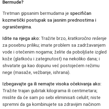
Bermude?
Tretman gipsanim bermudama je
specifičan
kozmetički postupak sa jasnim prednostima i
ograničenjima
.
Idite na njega ako:
Tražite brzo,
kratkoročno rešenje
za posebnu priliku; imate problem sa zadržavanjem
vode i otečenim nogama; želite da poboljšate izgled
kože (glatkoću i zategnutost) na nekoliko dana; i
shvatate ga kao dopunu već postojećem režimu
negе (masaže, vežbanje, ishrana).
Izbegavajte ga ili nemajte visoka očekivanja ako:
Tražite trajan gubitak kilograma ili centimetara;
mislite da će sam po sebi eliminisati celulit; niste
spremni da ga kombinujete sa zdravijim načinom