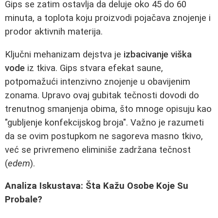
Gips se zatim ostavlja da deluje oko 45 do 60
minuta, a toplota koju proizvodi pojačava znojenje i
prodor aktivnih materija.
Ključni mehanizam dejstva je
izbacivanje viška
vode
iz tkiva. Gips stvara efekat saune,
potpomažući intenzivno znojenje u obavijenim
zonama. Upravo ovaj gubitak tečnosti dovodi do
trenutnog smanjenja obima, što mnoge opisuju kao
"gubljenje konfekcijskog broja". Važno je razumeti
da se ovim postupkom ne sagoreva masno tkivo,
već se privremeno eliminiše zadržana tečnost
(
edem
).
Analiza Iskustava: Šta Kažu Osobe Koje Su
Probale?