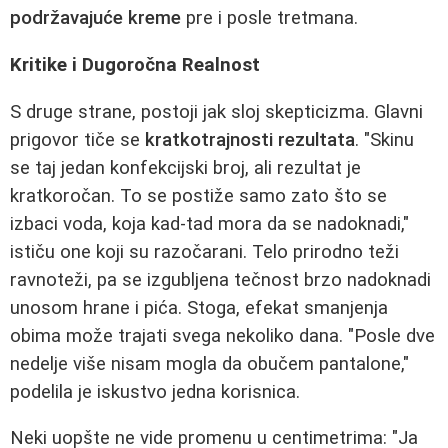
podržavajuće kreme
pre i posle tretmana.
Kritike i Dugoročna Realnost
S druge strane, postoji jak sloj skepticizma. Glavni
prigovor tiče se
kratkotrajnosti rezultata
. "Skinu
se taj jedan konfekcijski broj, ali rezultat je
kratkoročan. To se postiže samo zato što se
izbaci voda, koja kad-tad mora da se nadoknadi,"
ističu one koji su razočarani. Telo prirodno teži
ravnoteži, pa se izgubljena tečnost brzo nadoknadi
unosom hrane i pića. Stoga, efekat smanjenja
obima može trajati svega nekoliko dana. "Posle dve
nedelje više nisam mogla da obučem pantalone,"
podelila je iskustvo jedna korisnica.
Neki uopšte ne vide promenu u centimetrima: "Ja