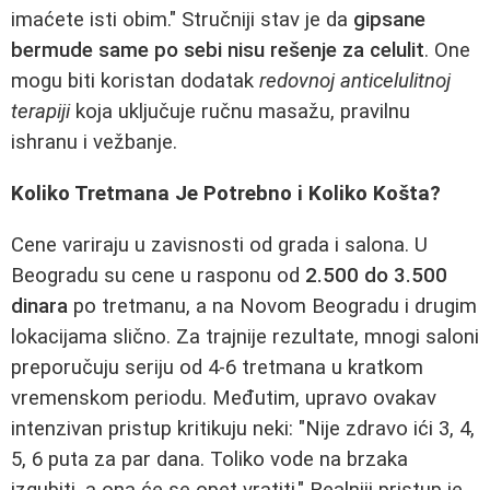
imaćete isti obim." Stručniji stav je da
gipsane
bermude same po sebi nisu rešenje za celulit
. One
mogu biti koristan dodatak
redovnoj anticelulitnoj
terapiji
koja uključuje ručnu masažu, pravilnu
ishranu i vežbanje.
Koliko Tretmana Je Potrebno i Koliko Košta?
Cene variraju u zavisnosti od grada i salona. U
Beogradu su cene u rasponu od
2.500 do 3.500
dinara
po tretmanu, a na Novom Beogradu i drugim
lokacijama slično. Za trajnije rezultate, mnogi saloni
preporučuju seriju od 4-6 tretmana u kratkom
vremenskom periodu. Međutim, upravo ovakav
intenzivan pristup kritikuju neki: "Nije zdravo ići 3, 4,
5, 6 puta za par dana. Toliko vode na brzaka
izgubiti, a ona će se opet vratiti." Realniji pristup je