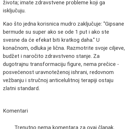
života; imate zdravstvene probleme koji ga
isključuju.
Kao što jedna korisnica mudro zaključuje: "Gipsane
bermude su super ako se ode 1 put i ako ste
svesne da će efekat biti kratkog daha." U
konačnom, odluka je lična. Razmotrite svoje ciljeve,
budžet i naročito zdravstveno stanje. Za
dugotrajnu transformaciju figure, nema prečice -
posvećenost uravnoteženoj ishrani, redovnom
vežbanju i stručnoj anticelulitnoj terapiji ostaju
zlatni standard.
Komentari
Trenutno nema komentara za ovaj članak.