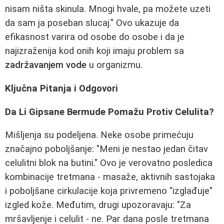
nisam ništa skinula. Mnogi hvale, pa možete uzeti
da sam ja poseban slucaj." Ovo ukazuje da
efikasnost varira od osobe do osobe i da je
najizraženija kod onih koji imaju problem sa
zadržavanjem vode
u organizmu.
Ključna Pitanja i Odgovori
Da Li Gipsane Bermude Pomažu Protiv Celulita?
Mišljenja su podeljena. Neke osobe primećuju
značajno poboljšanje: "Meni je nestao jedan čitav
celulitni blok na butini." Ovo je verovatno posledica
kombinacije tretmana - masaže, aktivnih sastojaka
i poboljšane cirkulacije koja privremeno "izglađuje"
izgled kože. Međutim, drugi upozoravaju: "Za
mršavljenje i celulit - ne. Par dana posle tretmana