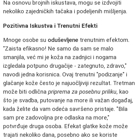
Na osnovu brojnih iskustava, mogu se izdvojiti
nekoliko zajedničkih tačaka i podeljenih mišljenja.
Pozitivna Iskustva i Trenutni Efekti
Mnoge osobe su
oduševljene
trenutnim efektom.
"Zaista efikasno! Ne samo da sam se malo
smanjila, već mi je koža na zadnjici i nogama
izgledala potpuno drugačije - zategnuto, zdravo,"
navodi jedna korisnica. Ovaj trenutni "podizanje" i
glačanje kože često je najuočljiviji rezultat. Tretman
može biti odlična
priprema za posebnu priliku
, kao
što je svadba, putovanje na more ili važan događaj,
kada želite da vam odeća savršeno pristaje. "Bila
sam pre zadovoljna pre odlaska na more,"
potvrđuje druga osoba. Efekat glatke kože može
trajati nekoliko dana, posebno ako se koriste