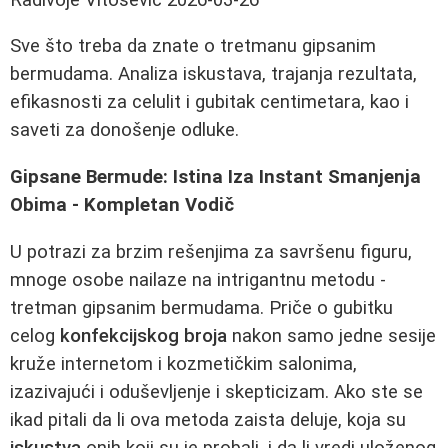
Sve što treba da znate o tretmanu gipsanim
bermudama. Analiza iskustava, trajanja rezultata,
efikasnosti za celulit i gubitak centimetara, kao i
saveti za donošenje odluke.
Gipsane Bermude: Istina Iza Instant Smanjenja
Obima - Kompletan Vodič
U potrazi za brzim rešenjima za savršenu figuru,
mnoge osobe nailaze na intrigantnu metodu -
tretman gipsanim bermudama. Priče o gubitku
celog
konfekcijskog broja
nakon samo jedne sesije
kruže internetom i kozmetičkim salonima,
izazivajući i oduševljenje i skepticizam. Ako ste se
ikad pitali da li ova metoda zaista deluje, koja su
iskustva
onih koji su je probali, i da li vredi uloženog