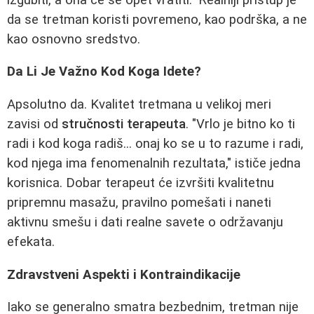
da se tretman koristi povremeno, kao podrška, a ne
kao osnovno sredstvo.
Da Li Je Važno Kod Koga Idete?
Apsolutno da. Kvalitet tretmana u velikoj meri
zavisi od
stručnosti terapeuta
. "Vrlo je bitno ko ti
radi i kod koga radiš... onaj ko se u to razume i radi,
kod njega ima fenomenalnih rezultata," ističe jedna
korisnica. Dobar terapeut će izvršiti kvalitetnu
pripremnu masažu, pravilno pomešati i naneti
aktivnu smešu i dati realne savete o održavanju
efekata.
Zdravstveni Aspekti i Kontraindikacije
Iako se generalno smatra bezbednim, tretman nije