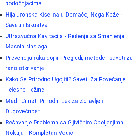
podočnjacima
Hijaluronska Kiselina u Domaćoj Nega Kože -
Saveti i Iskustva
Ultrazvučna Kavitacija - Rešenje za Smanjenje
Masnih Naslaga
Prevencija raka dojki: Pregledi, metode i saveti za
rano otkrivanje
Kako Se Prirodno Ugojiti? Saveti Za Povećanje
Telesne Težine
Med i Cimet: Prirodni Lek za Zdravlje i
Dugovečnost
Rešavanje Problema sa Gljivičnim Oboljenjima
Noktiju - Kompletan Vodič