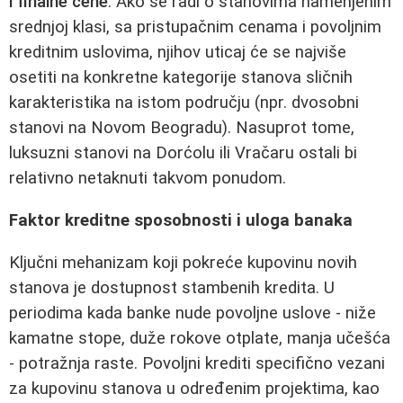
i finalne cene
. Ako se radi o stanovima namenjenim
srednjoj klasi, sa pristupačnim cenama i povoljnim
kreditnim uslovima, njihov uticaj će se najviše
osetiti na konkretne kategorije stanova sličnih
karakteristika na istom području (npr. dvosobni
stanovi na Novom Beogradu). Nasuprot tome,
luksuzni stanovi na Dorćolu ili Vračaru ostali bi
relativno netaknuti takvom ponudom.
Faktor kreditne sposobnosti i uloga banaka
Ključni mehanizam koji pokreće kupovinu novih
stanova je dostupnost stambenih kredita. U
periodima kada banke nude povoljne uslove - niže
kamatne stope, duže rokove otplate, manja učešća
- potražnja raste. Povoljni krediti specifično vezani
za kupovinu stanova u određenim projektima, kao