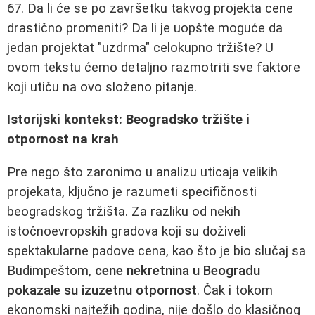
67. Da li će se po završetku takvog projekta cene
drastično promeniti? Da li je uopšte moguće da
jedan projektat "uzdrma" celokupno tržište? U
ovom tekstu ćemo detaljno razmotriti sve faktore
koji utiču na ovo složeno pitanje.
Istorijski kontekst: Beogradsko tržište i
otpornost na krah
Pre nego što zaronimo u analizu uticaja velikih
projekata, ključno je razumeti specifičnosti
beogradskog tržišta. Za razliku od nekih
istočnoevropskih gradova koji su doživeli
spektakularne padove cena, kao što je bio slučaj sa
Budimpeštom,
cene nekretnina u Beogradu
pokazale su izuzetnu otpornost
. Čak i tokom
ekonomski najtežih godina, nije došlo do klasičnog