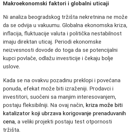
Makroekonomski faktori i globalni uticaji
Ni analiza beogradskog tržišta nekretnina ne može
da se odvija u vakuumu. Globalna ekonomska kriza,
inflacija, fluktuacije valuta i politička nestabilnost
imaju direktan uticaj. Periodi ekonomske
neizvesnosti dovode do toga da se potencijalni
kupci povlače, odlažu investicije i čekaju bolje
uslove.
Kada se na ovakvu pozadinu preklopi i povećana
ponuda, efekat može biti izraženiji. Prodavci i
investitori, suočeni sa manjim interesovanjem,
postaju fleksibilniji. Na ovaj način,
kriza može biti
katalizator koji ubrzava korigovanje prenaduvanih
cena
, a veliki projekti postaju test otpornosti
tržišta.