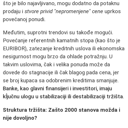
što je bilo najavljivano, mogu dodatno da potaknu
prodaju i
stvore privid "nepromenjene" cene
uprkos
povećanoj ponudi.
Međutim, suprotni trendovi su takođe mogući.
Povećanje referentnih kamatnih stopa (kao što je
EURIBOR), zatezanje kreditnih uslova ili ekonomska
nesigurnost mogu brzo da ohlade potražnju. U
takvim uslovima, čak i velika ponuda može da
dovede do stagnacije ili čak blagog pada cena, jer
se broj kupaca sa odobrenim kreditima smanjuje.
Banke, kao glavni finansijeri i investitori, imaju
kĺjučnu ulogu u stabilizaciji ili destabilizaciji tržišta
.
Struktura tržišta: Zašto 2000 stanova možda i
nije dovoljno?