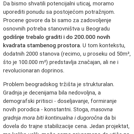
Da bismo shvatili potencijalni uticaj, moramo
uporediti ponudu sa postojećom potražnjom.
Procene govore da bi samo za zadovoljenje
osnovnih potreba stanovništva u Beogradu
godišnje trebalo graditi i do 200.000 novih
kvadrata stambenog prostora
. U tom kontekstu,
dodatnih 2000 stanova (recimo, u proseku od 50m²,
što je 100.000 m²) predstavlja značajan, ali ne i
revolucionaran doprinos.
Problem beogradskog tržišta je strukturalan.
Gradnja je decenijama bila nedovoljna, a
demografski pritisci - doseljavanje, formiranje
novih porodica - konstantni. Stoga,
masovna
gradnja mora biti kontinualna i dugoročna
da bi
dovela do trajne stabilizacije cena. Jedan projektat,