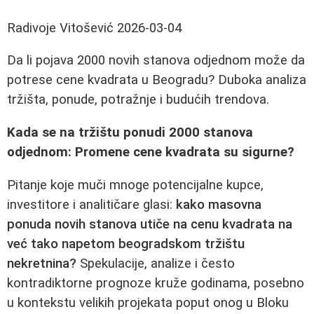
Radivoje Vitošević
2026-03-04
Da li pojava 2000 novih stanova odjednom može da
potrese cene kvadrata u Beogradu? Duboka analiza
tržišta, ponude, potražnje i budućih trendova.
Kada se na tržištu ponudi 2000 stanova
odjednom: Promene cene kvadrata su sigurne?
Pitanje koje muči mnoge potencijalne kupce,
investitore i analitičare glasi:
kako masovna
ponuda novih stanova utiče na cenu kvadrata na
već tako napetom beogradskom tržištu
nekretnina?
Spekulacije, analize i često
kontradiktorne prognoze kruže godinama, posebno
u kontekstu velikih projekata poput onog u Bloku