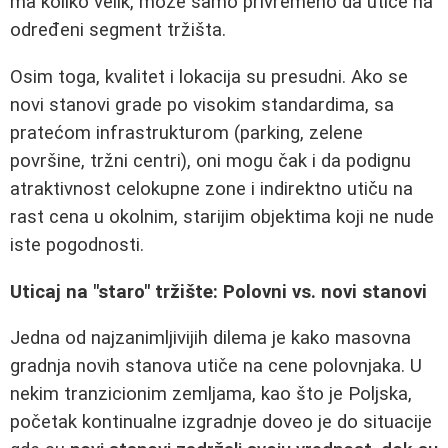
ma koliko velik, može samo privremeno da utiče na
određeni segment tržišta.
Osim toga, kvalitet i lokacija su presudni. Ako se
novi stanovi grade po visokim standardima, sa
pratećom infrastrukturom (parking, zelene
površine, tržni centri), oni mogu čak i da podignu
atraktivnost celokupne zone i indirektno utiču na
rast cena u okolnim, starijim objektima koji ne nude
iste pogodnosti.
Uticaj na "staro" tržište: Polovni vs. novi stanovi
Jedna od najzanimljivijih dilema je kako masovna
gradnja novih stanova utiče na cene polovnjaka. U
nekim tranzicionim zemljama, kao što je Poljska,
početak kontinualne izgradnje doveo je do situacije