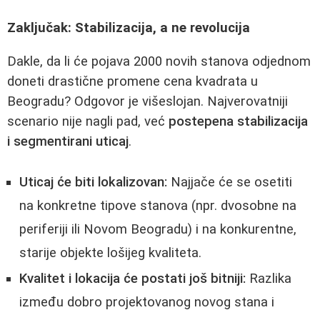
Zaključak: Stabilizacija, a ne revolucija
Dakle, da li će pojava 2000 novih stanova odjednom
doneti drastične promene cena kvadrata u
Beogradu? Odgovor je višeslojan. Najverovatniji
scenario nije nagli pad, već
postepena stabilizacija
i segmentirani uticaj
.
Uticaj će biti lokalizovan:
Najjače će se osetiti
na konkretne tipove stanova (npr. dvosobne na
periferiji ili Novom Beogradu) i na konkurentne,
starije objekte lošijeg kvaliteta.
Kvalitet i lokacija će postati još bitniji:
Razlika
između dobro projektovanog novog stana i