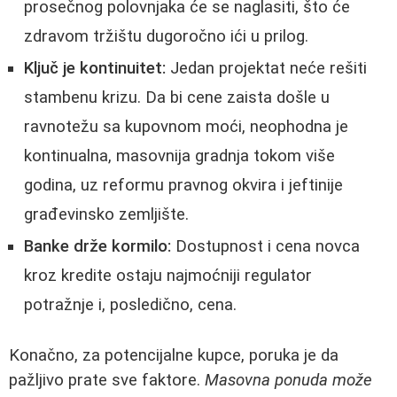
prosečnog polovnjaka će se naglasiti, što će
zdravom tržištu dugoročno ići u prilog.
Ključ je kontinuitet:
Jedan projektat neće rešiti
stambenu krizu. Da bi cene zaista došle u
ravnotežu sa kupovnom moći, neophodna je
kontinualna, masovnija gradnja tokom više
godina, uz reformu pravnog okvira i jeftinije
građevinsko zemljište.
Banke drže kormilo:
Dostupnost i cena novca
kroz kredite ostaju najmoćniji regulator
potražnje i, posledično, cena.
Konačno, za potencijalne kupce, poruka je da
pažljivo prate sve faktore.
Masovna ponuda može