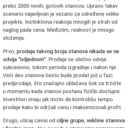
preko 2000 novih, gotovih stanova. Upravo takav
scenario najavljivan je vezano za određene velike
projekte. Instinktivna reakcija mnogih je strah od
naglog pada cena. Međutim, realnost je mnogo
složenija.
Prvo,
prodaja takvog broja stanova nikada se ne
odvija "odjednom"
. Prodaja se obično odvija
sukcesivno, tokom perioda izgradnje i nakon nje.
Veći deo stanova često bude prodat još u fazi
predprodaje, što značajno ublažava šok za tržište
u momentu kada stanovi postanu fizički dostupni.
Investitori imaju jak motiv da kontrolišu tempo
prodaje kako bi održali cenu i maksimizovali profit.
Drugo, uticaj zavisi od
ciljne grupe, veličine stanova