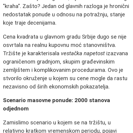
"kraha". Zašto? Jedan od glavnih razloga je hronični
nedostatak ponude u odnosu na potražnju, stanje
koje traje decenijama.
Cena kvadrata u glavnom gradu Srbije dugo se nije
osvrtala na realnu kupovnu moć stanovništva.
Tržište je karakterisala
vestačka napetost
izazvana
ograničenom gradnjom, skupim građevinskim
zemljištem i komplikovanim procedurama. Ovo je
stvorilo okruženje u kojem su cene mogle da rastu
nezavisno od širih ekonomskih pokazatelja.
Scenario masovne ponude: 2000 stanova
odjednom
Zamislimo scenario u kojem se na tržištu, u
relativno kratkom vremenskom periodu, pojavi