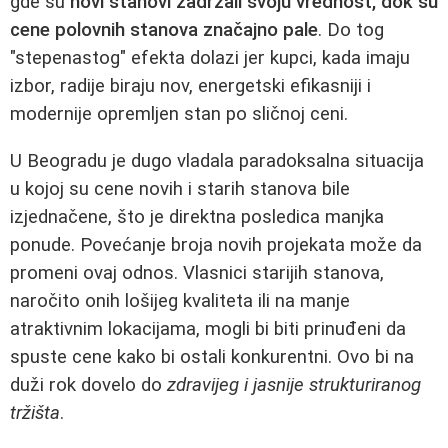
gde su
novi stanovi zadržali svoju vrednost, dok su
cene polovnih stanova značajno pale
. Do tog
"stepenastog" efekta dolazi jer kupci, kada imaju
izbor, radije biraju nov, energetski efikasniji i
modernije opremljen stan po sličnoj ceni.
U Beogradu je dugo vladala paradoksalna situacija
u kojoj su cene novih i starih stanova bile
izjednačene, što je direktna posledica manjka
ponude. Povećanje broja novih projekata može da
promeni ovaj odnos. Vlasnici starijih stanova,
naročito onih lošijeg kvaliteta ili na manje
atraktivnim lokacijama, mogli bi biti prinuđeni da
spuste cene kako bi ostali konkurentni. Ovo bi na
duži rok dovelo do
zdravijeg i jasnije strukturiranog
tržišta
.