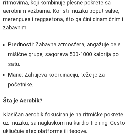
ritmovima, koji kombinuje plesne pokrete sa
aerobnim vežbama. Koristi muziku poput salse,
merenguea i reggaetona, što ga čini dinamičnim i
zabavnim.
Prednosti:
Zabavna atmosfera, angažuje cele
mišićne grupe, sagoreva 500-1000 kalorija po
satu.
Mane:
Zahtijeva koordinaciju, teže je za
početnike.
Šta je Aerobik?
Klasičan aerobik fokusiran je na ritmičke pokrete
uz muziku, sa naglaskom na kardio trening. Često
uključuje step platforme ili tegove.