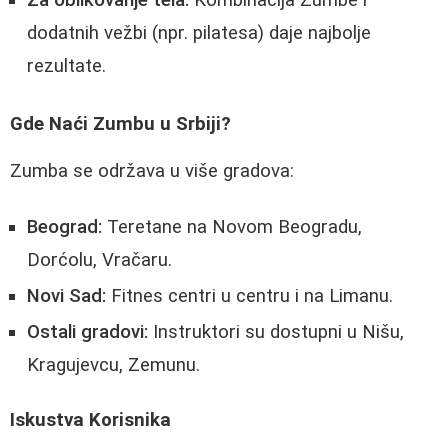
Za oblikovanje tela:
Kombinacija Zumbe i
dodatnih vežbi (npr. pilatesa) daje najbolje
rezultate.
Gde Naći Zumbu u Srbiji?
Zumba se održava u više gradova:
Beograd:
Teretane na Novom Beogradu,
Dorćolu, Vračaru.
Novi Sad:
Fitnes centri u centru i na Limanu.
Ostali gradovi:
Instruktori su dostupni u Nišu,
Kragujevcu, Zemunu.
Iskustva Korisnika