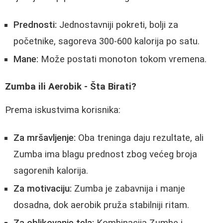
Prednosti:
Jednostavniji pokreti, bolji za
početnike, sagoreva 300-600 kalorija po satu.
Mane:
Može postati monoton tokom vremena.
Zumba ili Aerobik - Šta Birati?
Prema iskustvima korisnika:
Za mršavljenje:
Oba treninga daju rezultate, ali
Zumba ima blagu prednost zbog većeg broja
sagorenih kalorija.
Za motivaciju:
Zumba je zabavnija i manje
dosadna, dok aerobik pruža stabilniji ritam.