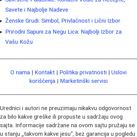
Savete i Najbolje Nadeve
Ženske Grudi: Simbol, Privlačnost i Lični Izbor
Prirodni Sapuni za Negu Lica: Najbolji Izbor za
Vašu Kožu
O nama
|
Kontakt
|
Politika privatnosti
|
Uslovi
korišćenja
|
Marketinški servisi
Urednici i autori ne preuzimaju nikakvu odgovornost
za bilo kakve greške ili propuste u sadržaju ovog
sajta. Informacije sadržane na ovom sajtu pružaju se
u stanju „takvom kakve jesu“, bez garancija u pogledu