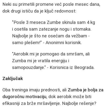
Neki su primetili promene već posle mesec dana,
dok drugi ističu da je ključ redovnost:
"Posle 3 meseca Zumbe skinula sam 4 kg
i osetila sam zatezanje nogu i stomaka.
Najbolje je što ne osećam da vežbam -
samo plešem!" - Anonimni korisnik.
"Aerobik mi je pomogao da smršam, ali
Zumba mi je vratila energiju i
samopouzdanje." - Korisnica iz Beograda.
Zaključak
Oba treninga imaju prednosti, ali
Zumba je bolja za
dugoročnu motivaciju
, dok aerobik može biti
efikasniji za brže mršavljenje. Najbolje rešenje?