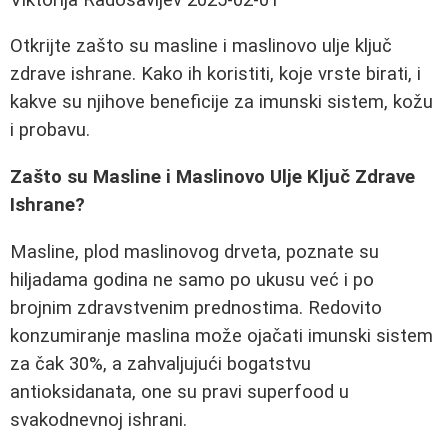
Otkrijte zašto su masline i maslinovo ulje ključ
zdrave ishrane. Kako ih koristiti, koje vrste birati, i
kakve su njihove beneficije za imunski sistem, kožu
i probavu.
Zašto su Masline i Maslinovo Ulje Ključ Zdrave
Ishrane?
Masline, plod maslinovog drveta, poznate su
hiljadama godina ne samo po ukusu već i po
brojnim zdravstvenim prednostima. Redovito
konzumiranje maslina može ojačati imunski sistem
za čak 30%, a zahvaljujući bogatstvu
antioksidanata, one su pravi superfood u
svakodnevnoj ishrani.