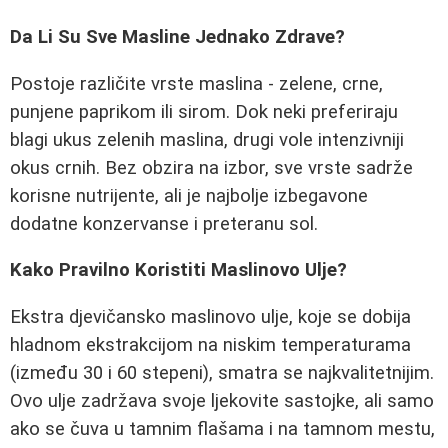
Da Li Su Sve Masline Jednako Zdrave?
Postoje različite vrste maslina - zelene, crne,
punjene paprikom ili sirom. Dok neki preferiraju
blagi ukus zelenih maslina, drugi vole intenzivniji
okus crnih. Bez obzira na izbor, sve vrste sadrže
korisne nutrijente, ali je najbolje izbegavone
dodatne konzervanse i preteranu sol.
Kako Pravilno Koristiti Maslinovo Ulje?
Ekstra djevičansko maslinovo ulje, koje se dobija
hladnom ekstrakcijom na niskim temperaturama
(između 30 i 60 stepeni), smatra se najkvalitetnijim.
Ovo ulje zadržava svoje ljekovite sastojke, ali samo
ako se čuva u tamnim flašama i na tamnom mestu,