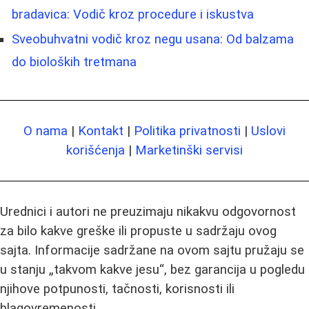
bradavica: Vodič kroz procedure i iskustva
Sveobuhvatni vodič kroz negu usana: Od balzama
do bioloških tretmana
O nama
|
Kontakt
|
Politika privatnosti
|
Uslovi
korišćenja
|
Marketinški servisi
Urednici i autori ne preuzimaju nikakvu odgovornost
za bilo kakve greške ili propuste u sadržaju ovog
sajta. Informacije sadržane na ovom sajtu pružaju se
u stanju „takvom kakve jesu“, bez garancija u pogledu
njihove potpunosti, tačnosti, korisnosti ili
blagovremenosti.