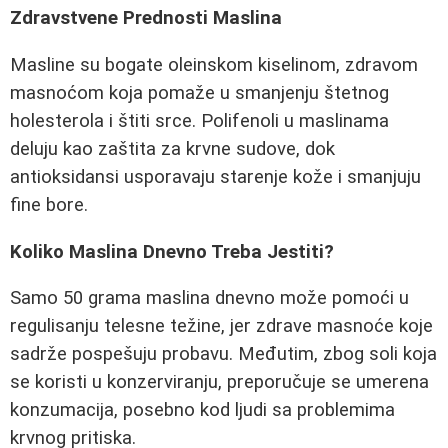
Zdravstvene Prednosti Maslina
Masline su bogate oleinskom kiselinom, zdravom
masnoćom koja pomaže u smanjenju štetnog
holesterola i štiti srce. Polifenoli u maslinama
deluju kao zaštita za krvne sudove, dok
antioksidansi usporavaju starenje kože i smanjuju
fine bore.
Koliko Maslina Dnevno Treba Jestiti?
Samo 50 grama maslina dnevno može pomoći u
regulisanju telesne težine, jer zdrave masnoće koje
sadrže pospešuju probavu. Međutim, zbog soli koja
se koristi u konzerviranju, preporučuje se umerena
konzumacija, posebno kod ljudi sa problemima
krvnog pritiska.