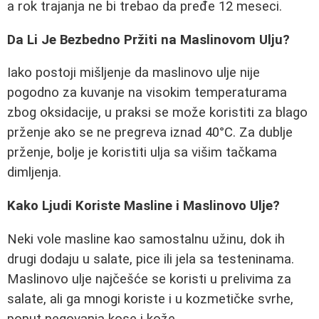
a rok trajanja ne bi trebao da pređe 12 meseci.
Da Li Je Bezbedno Pržiti na Maslinovom Ulju?
Iako postoji mišljenje da maslinovo ulje nije
pogodno za kuvanje na visokim temperaturama
zbog oksidacije, u praksi se može koristiti za blago
prženje ako se ne pregreva iznad 40°C. Za dublje
prženje, bolje je koristiti ulja sa višim tačkama
dimljenja.
Kako Ljudi Koriste Masline i Maslinovo Ulje?
Neki vole masline kao samostalnu užinu, dok ih
drugi dodaju u salate, pice ili jela sa testeninama.
Maslinovo ulje najčešće se koristi u prelivima za
salate, ali ga mnogi koriste i u kozmetičke svrhe,
poput negovanja kose i kože.