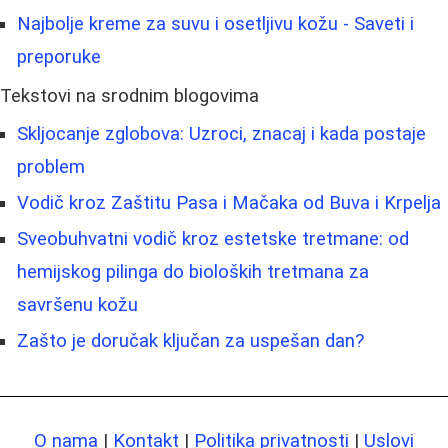
Najbolje kreme za suvu i osetljivu kožu - Saveti i
preporuke
Tekstovi na srodnim blogovima
Skljocanje zglobova: Uzroci, znacaj i kada postaje
problem
Vodič kroz Zaštitu Pasa i Mačaka od Buva i Krpelja
Sveobuhvatni vodič kroz estetske tretmane: od
hemijskog pilinga do bioloških tretmana za
savršenu kožu
Zašto je doručak ključan za uspešan dan?
O nama
|
Kontakt
|
Politika privatnosti
|
Uslovi