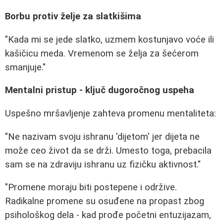
Borbu protiv želje za slatkišima
"Kada mi se jede slatko, uzmem kostunjavo voće ili
kašičicu meda. Vremenom se želja za šećerom
smanjuje."
Mentalni pristup - ključ dugoročnog uspeha
Uspešno mršavljenje zahteva promenu mentaliteta:
"Ne nazivam svoju ishranu 'dijetom' jer dijeta ne
može ceo život da se drži. Umesto toga, prebacila
sam se na zdraviju ishranu uz fizičku aktivnost."
"Promene moraju biti postepene i održive.
Radikalne promene su osuđene na propast zbog
psihološkog dela - kad prođe početni entuzijazam,