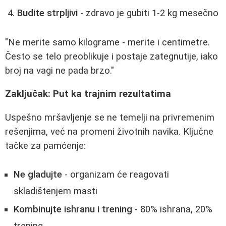
Budite strpljivi
- zdravo je gubiti 1-2 kg mesečno
"Ne merite samo kilograme - merite i centimetre.
Često se telo preoblikuje i postaje zategnutije, iako
broj na vagi ne pada brzo."
Zaključak: Put ka trajnim rezultatima
Uspešno mršavljenje se ne temelji na privremenim
rešenjima, već na promeni životnih navika. Ključne
tačke za pamćenje:
Ne gladujte
- organizam će reagovati
skladištenjem masti
Kombinujte ishranu i trening
- 80% ishrana, 20%
trening