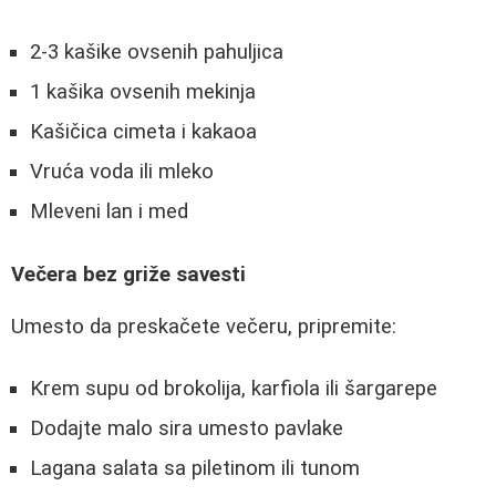
2-3 kašike ovsenih pahuljica
1 kašika ovsenih mekinja
Kašičica cimeta i kakaoa
Vruća voda ili mleko
Mleveni lan i med
Večera bez griže savesti
Umesto da preskačete večeru, pripremite:
Krem supu od brokolija, karfiola ili šargarepe
Dodajte malo sira umesto pavlake
Lagana salata sa piletinom ili tunom