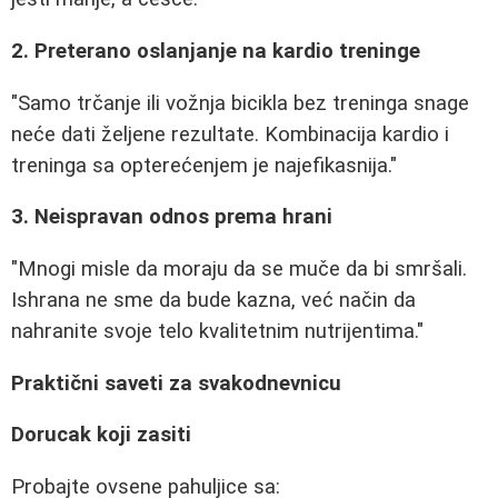
2. Preterano oslanjanje na kardio treninge
"Samo trčanje ili vožnja bicikla bez treninga snage
neće dati željene rezultate. Kombinacija kardio i
treninga sa opterećenjem je najefikasnija."
3. Neispravan odnos prema hrani
"Mnogi misle da moraju da se muče da bi smršali.
Ishrana ne sme da bude kazna, već način da
nahranite svoje telo kvalitetnim nutrijentima."
Praktični saveti za svakodnevnicu
Dorucak koji zasiti
Probajte ovsene pahuljice sa: