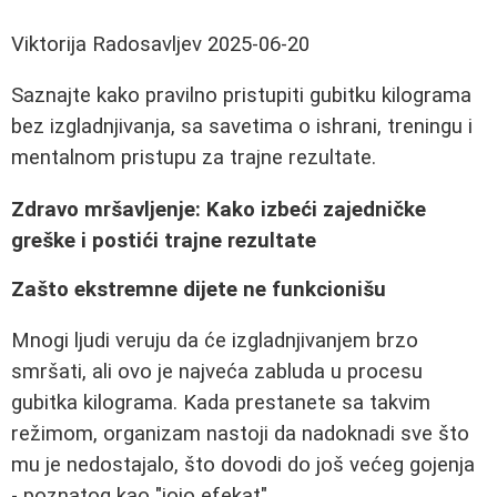
Viktorija Radosavljev
2025-06-20
Saznajte kako pravilno pristupiti gubitku kilograma
bez izgladnjivanja, sa savetima o ishrani, treningu i
mentalnom pristupu za trajne rezultate.
Zdravo mršavljenje: Kako izbeći zajedničke
greške i postići trajne rezultate
Zašto ekstremne dijete ne funkcionišu
Mnogi ljudi veruju da će izgladnjivanjem brzo
smršati, ali ovo je najveća zabluda u procesu
gubitka kilograma. Kada prestanete sa takvim
režimom, organizam nastoji da nadoknadi sve što
mu je nedostajalo, što dovodi do još većeg gojenja
- poznatog kao "jojo efekat".