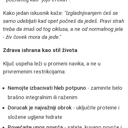
Kako jedan iskusnik kaže:
"Izgladnjivanjem ćeš se
samo udebljati kad opet počneš da jedeš. Pravi strah
treba da imaš od tog ciklusa, a ne od normalnog jela
- živ čovek mora da jede."
Zdrava ishrana kao stil života
Ključ uspeha leži u promeni navika, a ne u
privremenim restrikcijama:
Nemojte izbacivati hleb potpuno
- zaminite belo
brašno integralnim ili raženim
Dorucak je najvažniji obrok
- uključite proteine i
složene ugljene hidrate
Povećajte unos povrća
- salate, kuvano povrće i