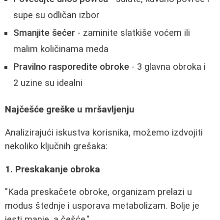
supe su odličan izbor
Smanjite šećer
- zaminite slatkiše voćem ili
malim količinama meda
Pravilno rasporedite obroke
- 3 glavna obroka i
2 uzine su idealni
Najčešće greške u mršavljenju
Analizirajući iskustva korisnika, možemo izdvojiti
nekoliko ključnih grešaka:
1. Preskakanje obroka
"Kada preskačete obroke, organizam prelazi u
modus štednje i usporava metabolizam. Bolje je
jesti manje, a češće."