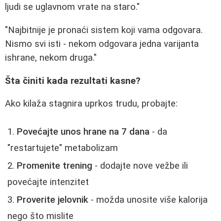
ljudi se uglavnom vrate na staro."
"Najbitnije je pronaći sistem koji vama odgovara.
Nismo svi isti - nekom odgovara jedna varijanta
ishrane, nekom druga."
Šta činiti kada rezultati kasne?
Ako kilaža stagnira uprkos trudu, probajte:
Povećajte unos hrane na 7 dana
- da
"restartujete" metabolizam
Promenite trening
- dodajte nove vežbe ili
povećajte intenzitet
Proverite jelovnik
- možda unosite više kalorija
nego što mislite