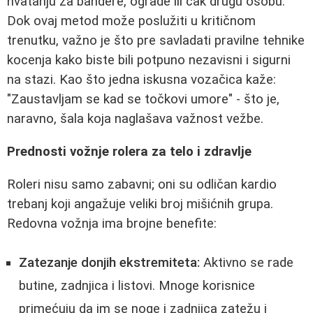
hvatanju za bandere, ograde ili čak drugu osobu.
Dok ovaj metod može poslužiti u kritičnom
trenutku, važno je što pre savladati pravilne tehnike
kocenja kako biste bili potpuno nezavisni i sigurni
na stazi. Kao što jedna iskusna vozačica kaže:
"Zaustavljam se kad se točkovi umore" - što je,
naravno, šala koja naglašava važnost vežbe.
Prednosti vožnje rolera za telo i zdravlje
Roleri nisu samo zabavni; oni su odličan kardio
trebanj koji angažuje veliki broj mišićnih grupa.
Redovna vožnja ima brojne benefite:
Zatezanje donjih ekstremiteta:
Aktivno se rade
butine, zadnjica i listovi. Mnoge korisnice
primećuju da im se noge i zadnjica zatežu i