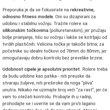
Preporuka je da se fokusirate na
rekreativne,
odnosno fitness modele
. Oni su dizajnirani za
udobnu i stabilnu vožnju. Tražite rolere sa
silikonskim točkovima
(poliuretanskim), jer pružaju
bolje prianjanje, tišu su vožnju i lakše se kotrljaju od
tvrdih plastičnih. Velicina točka je takođe bitna; za
početnike su idealni točkovi od 76mm do 80mm, jer
omogućavaju dobru kontrolu bez prevelike brzine.
Udobnost cipele je apsolutni prioritet.
Rolere treba
da budu udobne kao patika - niti preuske da
stvaraju žuljeve, niti preširoke da noga "pliva"
unutra. Nikako ne uzimajte broj veći "za rast", jer će
vam to otežati kontrolu. Probajte ih u radnji,
prohodajte se i uverite se da vam prsti lagano