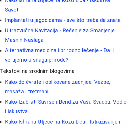
Kako Ishrana Utječe na Kožu Lica - Iskustva i
Saveti
Implantati u jagodicama - sve što treba da znate
Ultrazvučna Kavitacija - Rešenje za Smanjenje
Masnih Naslaga
Alternativna medicina i prirodno lečenje - Da li
verujemo u snagu prirode?
Tekstovi na srodnim blogovima
Kako do čvrste i oblikovane zadnjice: Vežbe,
masaža i tretmani
Kako Izabrati Savršen Bend za Vašu Svadbu: Vodič
i Iskustva
Kako Ishrana Utječe na Kožu Lica - Istraživanje i