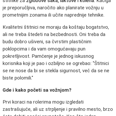
štitnike za
zglobove šaka, laktove i kolena
. Kaciga
je preporučljiva, naročito ako planirate vožnju u
prometnijim zonama ili učite naprednije tehnike.
Kvalitetni štitnici ne moraju da koštaju bogatstvo,
ali ne treba štedeti na bezbednosti. Oni treba da
budu dobro ušiveni, sa čvrstim plastičnim
poklopcima i da vam omogućavaju pun
pokretljivost. Pamćenje je jednog iskusnog
korisnika koji je pao i ozbiljno se ogrebao: "Štitnici
se ne nose da bi se stekla sigurnost, već da se ne
biste polomili."
Gde i kako početi sa vožnjom?
Prvi koraci na rolerima mogu izgledati
zastrašujuće, ali uz strpljenje i pravilno mesto, brzo