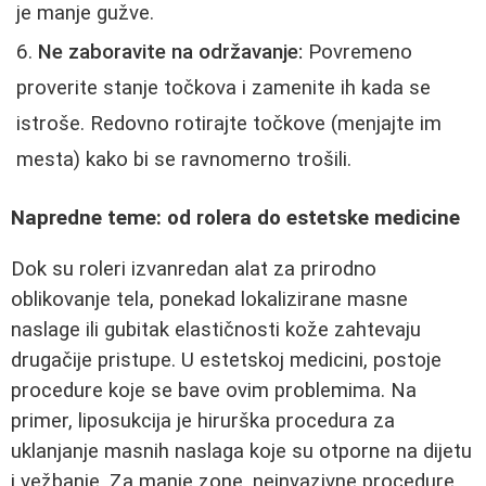
je manje gužve.
Ne zaboravite na održavanje:
Povremeno
proverite stanje točkova i zamenite ih kada se
istroše. Redovno rotirajte točkove (menjajte im
mesta) kako bi se ravnomerno trošili.
Napredne teme: od rolera do estetske medicine
Dok su roleri izvanredan alat za prirodno
oblikovanje tela, ponekad lokalizirane masne
naslage ili gubitak elastičnosti kože zahtevaju
drugačije pristupe. U estetskoj medicini, postoje
procedure koje se bave ovim problemima. Na
primer, liposukcija je hirurška procedura za
uklanjanje masnih naslaga koje su otporne na dijetu
i vežbanje. Za manje zone, neinvazivne procedure