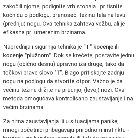
zakočili njome, podignite vrh stopala i pritisnite
kočnicu o podlogu, prenoseći težinu tela na levu
(prednju) nogu. Ova tehnika zahteva vežbu, ali je
efikasna pri umerenim brzinama.
Naprednija i sigurnija tehnika je
"T" kocenje ili
kocenje "plužnom"
. Dok se krećete, postavite jednu
nogu (obično desnu) upravno iza druge, tako da
točkovi prave slovo "T". Blago pritiskajte zadnju
nogu na podlogu da stvorite otpor. Važno je da
većinu težine držite na prednjoj (levoj) nozi. Ova
metoda omogućava kontrolisano zaustavljanje i na
većim brzinama.
Za hitna zaustavljanja ili u situacijama panike,
mnogi početnici pribegavaju prirodnom instinktu -