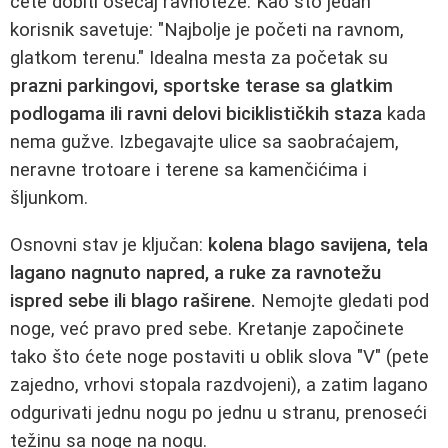
ćete dobiti osećaj ravnoteže. Kao što jedan
korisnik savetuje: "Najbolje je početi na ravnom,
glatkom terenu." Idealna mesta za početak su
prazni parkingovi, sportske terase sa glatkim
podlogama ili ravni delovi biciklističkih staza
kada
nema gužve. Izbegavajte ulice sa saobraćajem,
neravne trotoare i terene sa kamenčićima i
šljunkom.
Osnovni stav je ključan:
kolena blago savijena, tela
lagano nagnuto napred, a ruke za ravnotežu
ispred sebe ili blago raširene.
Nemojte gledati pod
noge, već pravo pred sebe. Kretanje započinete
tako što ćete noge postaviti u oblik slova "V" (pete
zajedno, vrhovi stopala razdvojeni), a zatim lagano
odgurivati jednu nogu po jednu u stranu, prenoseći
težinu sa noge na nogu.