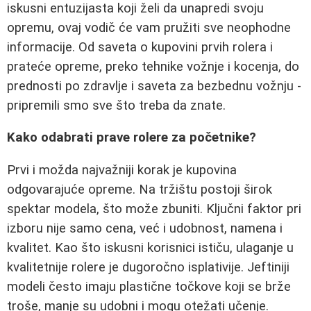
iskusni entuzijasta koji želi da unapredi svoju
opremu, ovaj vodič će vam pružiti sve neophodne
informacije. Od saveta o kupovini prvih rolera i
prateće opreme, preko tehnike vožnje i kocenja, do
prednosti po zdravlje i saveta za bezbednu vožnju -
pripremili smo sve što treba da znate.
Kako odabrati prave rolere za početnike?
Prvi i možda najvažniji korak je kupovina
odgovarajuće opreme. Na tržištu postoji širok
spektar modela, što može zbuniti. Ključni faktor pri
izboru nije samo cena, već i udobnost, namena i
kvalitet. Kao što iskusni korisnici ističu, ulaganje u
kvalitetnije rolere je dugoročno isplativije. Jeftiniji
modeli često imaju plastične točkove koji se brže
troše, manje su udobni i mogu otežati učenje.