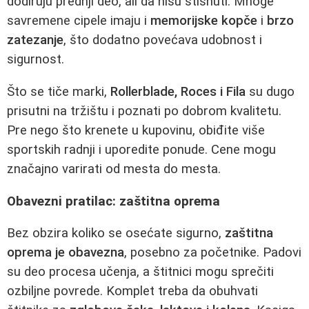
dodiruju prednji deo, ali da nisu stisnuti. Mnoge
savremene cipele imaju i
memorijske kopče
i
brzo
zatezanje
, što dodatno povećava udobnost i
sigurnost.
Što se tiče marki,
Rollerblade, Roces i Fila
su dugo
prisutni na tržištu i poznati po dobrom kvalitetu.
Pre nego što krenete u kupovinu, obiđite više
sportskih radnji i uporedite ponude. Cene mogu
značajno varirati od mesta do mesta.
Obavezni pratilac: zaštitna oprema
Bez obzira koliko se osećate sigurno,
zaštitna
oprema je obavezna
, posebno za početnike. Padovi
su deo procesa učenja, a štitnici mogu sprečiti
ozbiljne povrede. Komplet treba da obuhvati