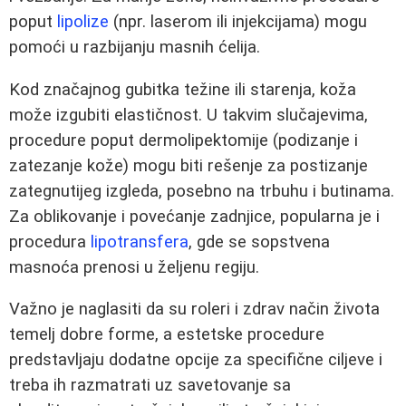
poput
lipolize
(npr. laserom ili injekcijama) mogu
pomoći u razbijanju masnih ćelija.
Kod značajnog gubitka težine ili starenja, koža
može izgubiti elastičnost. U takvim slučajevima,
procedure poput dermolipektomije (podizanje i
zatezanje kože) mogu biti rešenje za postizanje
zategnutijeg izgleda, posebno na trbuhu i butinama.
Za oblikovanje i povećanje zadnjice, popularna je i
procedura
lipotransfera
, gde se sopstvena
masnoća prenosi u željenu regiju.
Važno je naglasiti da su roleri i zdrav način života
temelj dobre forme, a estetske procedure
predstavljaju dodatne opcije za specifične ciljeve i
treba ih razmatrati uz savetovanje sa