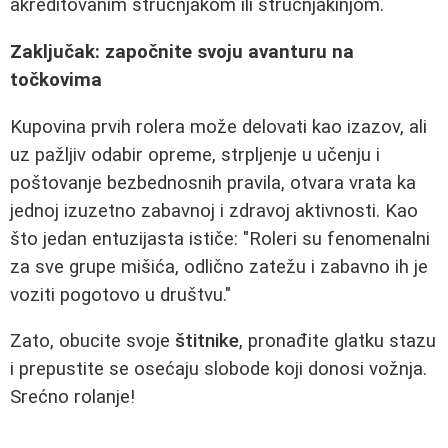
akreditovanim stručnjakom ili stručnjakinjom.
Zaključak: započnite svoju avanturu na
točkovima
Kupovina prvih rolera može delovati kao izazov, ali
uz pažljiv odabir opreme, strpljenje u učenju i
poštovanje bezbednosnih pravila, otvara vrata ka
jednoj izuzetno zabavnoj i zdravoj aktivnosti. Kao
što jedan entuzijasta ističe: "Roleri su fenomenalni
za sve grupe mišića, odlično zatežu i zabavno ih je
voziti pogotovo u društvu."
Zato, obucite svoje
štitnike
, pronađite glatku stazu
i prepustite se osećaju slobode koji donosi vožnja.
Srećno rolanje!