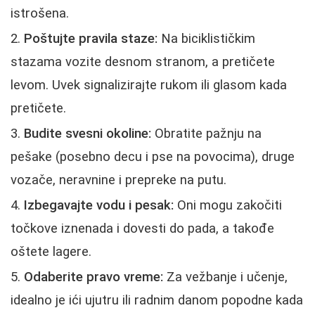
istrošena.
Poštujte pravila staze:
Na biciklističkim
stazama vozite desnom stranom, a pretičete
levom. Uvek signalizirajte rukom ili glasom kada
pretičete.
Budite svesni okoline:
Obratite pažnju na
pešake (posebno decu i pse na povocima), druge
vozače, neravnine i prepreke na putu.
Izbegavajte vodu i pesak:
Oni mogu zakočiti
točkove iznenada i dovesti do pada, a takođe
oštete lagere.
Odaberite pravo vreme:
Za vežbanje i učenje,
idealno je ići ujutru ili radnim danom popodne kada