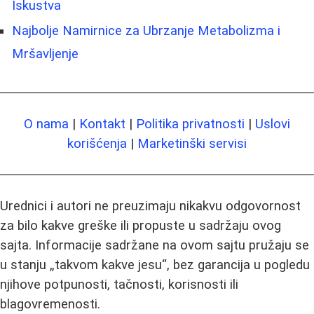
Iskustva
Najbolje Namirnice za Ubrzanje Metabolizma i
Mršavljenje
O nama
|
Kontakt
|
Politika privatnosti
|
Uslovi
korišćenja
|
Marketinški servisi
Urednici i autori ne preuzimaju nikakvu odgovornost
za bilo kakve greške ili propuste u sadržaju ovog
sajta. Informacije sadržane na ovom sajtu pružaju se
u stanju „takvom kakve jesu“, bez garancija u pogledu
njihove potpunosti, tačnosti, korisnosti ili
blagovremenosti.