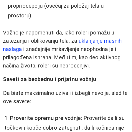
propriocepciju (osećaj za položaj tela u
prostoru).
Važno je napomenuti da, iako roleri pomažu u
zatezanju i oblikovanju tela, za
uklanjanje masnih
naslaga
i značajnije mršavljenje neophodna je i
prilagođena ishrana. Međutim, kao deo aktivnog
načina života, roleri su neprocenjivi.
Saveti za bezbednu i prijatnu vožnju
Da biste maksimalno uživali i izbegli nevolje, sledite
ove savete:
Proverite opremu pre vožnje:
Proverite da li su
točkovi i kopče dobro zategnuti, da li kočnica nije