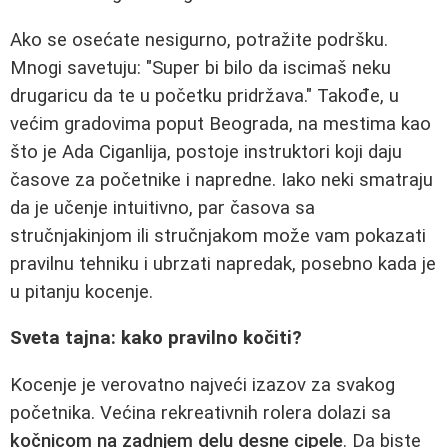
Ako se osećate nesigurno, potražite podršku.
Mnogi savetuju: "Super bi bilo da iscimaš neku
drugaricu da te u početku pridržava." Takođe, u
većim gradovima poput Beograda, na mestima kao
što je Ada Ciganlija, postoje instruktori koji daju
časove za početnike i napredne. Iako neki smatraju
da je učenje intuitivno, par časova sa
stručnjakinjom ili stručnjakom može vam pokazati
pravilnu tehniku i ubrzati napredak, posebno kada je
u pitanju kocenje.
Sveta tajna: kako pravilno kočiti?
Kocenje je verovatno najveći izazov za svakog
početnika. Većina rekreativnih rolera dolazi sa
kočnicom na zadnjem delu desne cipele
. Da biste