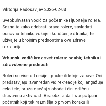
Viktorija Radosavljev
2026-02-08
Sveobuhvatan vodič za početnike i ljubitelje rolera.
Saznajte kako odabrati prave rolere, savladati
osnovnu tehniku vožnje i korišćenje štitnika, te
uživajte u brojnim prednostima ove zdrave
rekreacije.
Vrhunski vodič kroz svet rolera: odabir, tehnika i
zdravstvene prednosti
Roleri su više od dečije igračke ili letnje zabave. Oni
predstavljaju izvanredan vid rekreacije koji angažuje
celo telo, pruža osećaj slobode i čini odličnu
društvenu aktivnost. Bez obzira da li ste potpuni
početnik koji tek razmišlja o prvom koraku ili