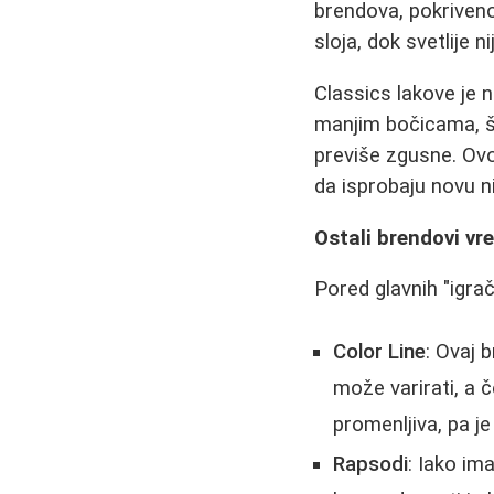
brendova, pokrivenos
sloja, dok svetlije 
Classics lakove je 
manjim bočicama, št
previše zgusne. Ovo 
da isprobaju novu ni
Ostali brendovi v
Pored glavnih "igrač
Color Line
: Ovaj 
može varirati, a 
promenljiva, pa j
Rapsodi
: Iako im