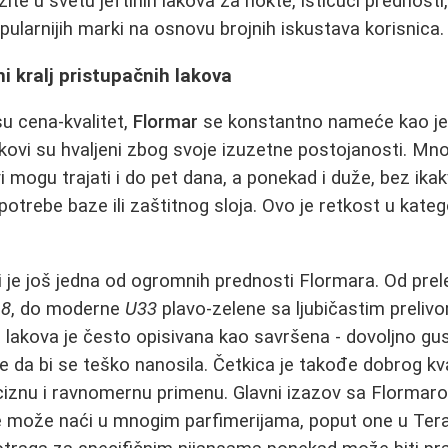
te u svetu jeftinih lakova za nokte, ističući prednosti
pularnijih marki na osnovu brojnih iskustava korisnica.
i kralj pristupačnih lakova
u cena-kvalitet,
Flormar
se konstantno nameće kao je
akovi su hvaljeni zbog svoje izuzetne postojanosti. Mno
i mogu trajati i do pet dana, a ponekad i duže, bez ika
potrebe baze ili zaštitnog sloja. Ovo je retkost u kateg
i je još jedna od ogromnih prednosti Flormara. Od prele
18
, do moderne
U33
plavo-zelene sa ljubičastim prelivo
 lakova je često opisivana kao savršena - dovoljno gu
iše da bi se teško nanosila. Četkica je takođe dobrog kva
iznu i ravnomernu primenu. Glavni izazov sa Flormaro
e može naći u mnogim parfimerijama, poput one u Ter