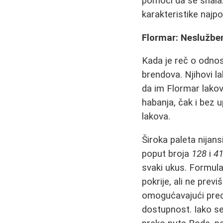
pomoći da se snalazi
karakteristike najpo
Flormar: Neslužben
Kada je reč o odnos
brendova. Njihovi l
da im Flormar lakov
habanja, čak i bez u
lakova.
Široka paleta nijans
poput broja
128
i
4
svaki ukus. Formula
pokrije, ali ne prev
omogućavajući prec
dostupnost. Iako s