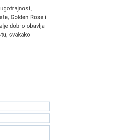
dugotrajnost,
ete, Golden Rose i
dalje dobro obavlja
štu, svakako