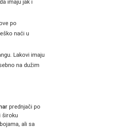
a imaju jak i
kove po
teško naći u
ngu. Lakovi imaju
posebno na dužim
mar
prednjači po
i široku
 bojama, ali sa