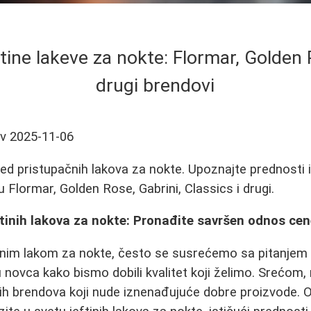
tine lakeve za nokte: Flormar, Golden 
drugi brendovi
ev
2025-11-06
d pristupačnih lakova za nokte. Upoznajte prednosti 
 Flormar, Golden Rose, Gabrini, Classics i drugi.
ftinih lakova za nokte: Pronađite savršen odnos cene
nim lakom za nokte, često se susrećemo sa pitanjem d
u novca kako bismo dobili kvalitet koji želimo. Srećom, 
nih brendova koji nude iznenađujuće dobre proizvode. 