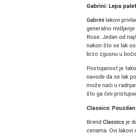
Gabrini: Lepa pal
Gabrini
lakovi priv
generalno mišljenje 
Rose. Jedan od najč
nakon što se lak os
brzo zgusnu u bočic
Postojanost je tako
navode da se lak poč
može naći u radnja
što ga čini pristup
Classics: Pouzdan i
Brend
Classics
je d
cenama. Ovi lakovi 