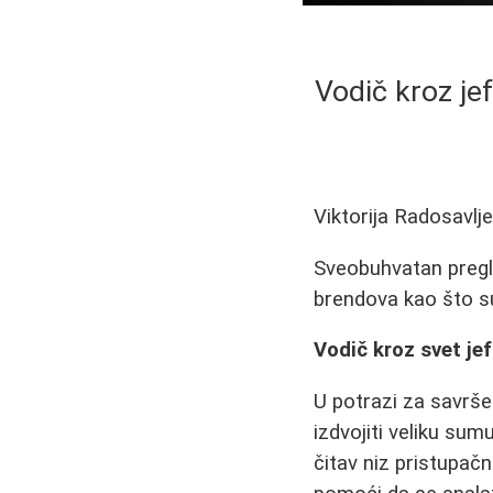
Vodič kroz jef
Viktorija Radosavlj
Sveobuhvatan pregle
brendova kao što su
Vodič kroz svet je
U potrazi za savrše
izdvojiti veliku sum
čitav niz pristupač