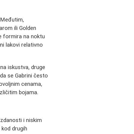
 Međutim,
marom ili Golden
e formira na noktu
i lakovi relativno
vna iskustva, druge
 da se Gabrini često
povoljnim cenama,
zličitim bojama.
uzdanosti i niskim
 kod drugih