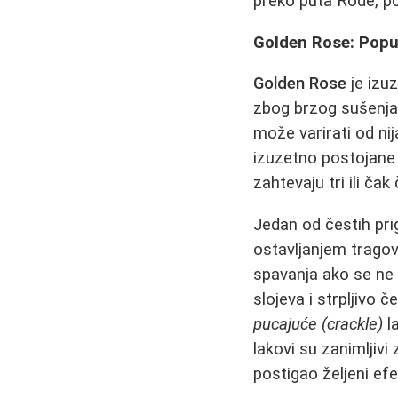
preko puta Rode, po
Golden Rose: Popul
Golden Rose
je izuz
zbog brzog sušenja 
može varirati od ni
izuzetno postojane 
zahtevaju tri ili čak
Jedan od čestih pri
ostavljanjem tragov
spavanja ako se ne
slojeva i strpljivo
pucajuće (crackle)
la
lakovi su zanimljivi
postigao željeni efe