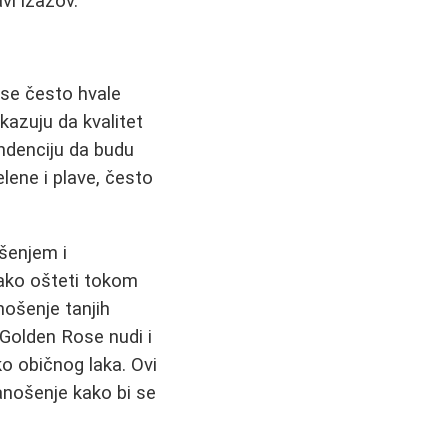
vi izazov.
 se često hvale
kazuju da kvalitet
endenciju da budu
lene i plave, često
šenjem i
lako ošteti tokom
ošenje tanjih
 Golden Rose nudi i
o običnog laka. Ovi
nanošenje kako bi se