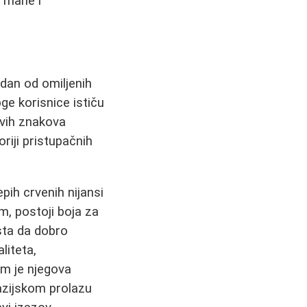
, mane i
dan od omiljenih
ge korisnice ističu
kvih znakova
oriji pristupačnih
pih crvenih nijansi
m, postoji boja za
sta da dobro
liteta,
m je njegova
azijskom prolazu