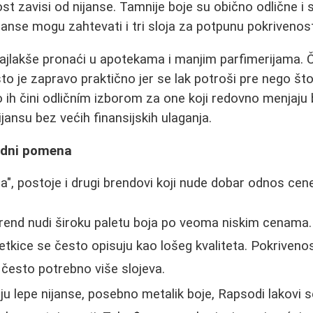
t zavisi od nijanse. Tamnije boje su obično odlične i s
nijanse mogu zahtevati i tri sloja za potpunu pokrivenos
najlakše pronaći u apotekama i manjim parfimerijama. 
o je zapravo praktično jer se lak potroši pre nego što 
ih čini odličním izborom za one koji redovno menjaju bo
jansu bez većih finansijskih ulaganja.
redni pomena
a", postoje i drugi brendovi koji nude dobar odnos cene 
brend nudi široku paletu boja po veoma niskim cenama.
četkice se često opisuju kao lošeg kvaliteta. Pokriveno
e često potrebno više slojeva.
aju lepe nijanse, posebno metalik boje, Rapsodi lakovi 