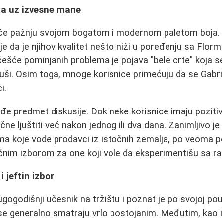
eta uz izvesne mane
lače pažnju svojom bogatom i modernom paletom boja.
je da je njihov kvalitet nešto niži u poređenju sa Flor
ešće pominjanih problema je pojava "bele crte" koja s
uši. Osim toga, mnoge korisnice primećuju da se Gabrin
i.
đe predmet diskusije. Dok neke korisnice imaju poziti
ne ljuštiti već nakon jednog ili dva dana. Zanimljivo je
ma koje vode prodavci iz istočnih zemalja, po veoma 
ačnim izborom za one koji vole da eksperimentišu sa ra
 jeftin izbor
ugogodišnji učesnik na tržištu i poznat je po svojoj po
se generalno smatraju vrlo postojanim. Međutim, kao i