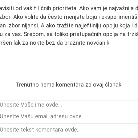
isiti od vaših ličnih prioriteta. Ako vam je najvažnija 
izbor. Ako volite da često menjate boju i eksperimentiš
 izbor nijansi. A ako tražite najjeftiniju opciju koja i 
u za vas. Srećom, sa toliko pristupačnih opcija na trži
šen lak za nokte bez da praznite novčanik.
Trenutno nema komentara za ovaj članak.