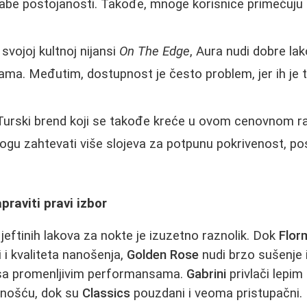
labe postojanosti. Takođe, mnoge korisnice primećuju d
svojoj kultnoj nijansi
On The Edge
, Aura nudi dobre la
ma. Međutim, dostupnost je često problem, jer ih je 
 Turski brend koji se takođe kreće u ovom cenovnom ra
 mogu zahtevati više slojeva za potpunu pokrivenost, 
praviti pravi izbor
 jeftinih lakova za nokte je izuzetno raznolik. Dok
Flor
 i kvaliteta nanošenja,
Golden Rose
nudi brzo sušenje 
sa promenljivim performansama.
Gabrini
privlači lepim
nošću, dok su
Classics
pouzdani i veoma pristupačni.