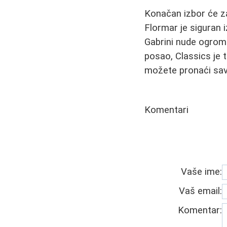
Konačan izbor će zav
Flormar je siguran 
Gabrini nude ogroman
posao, Classics je t
možete pronaći savr
Komentari
Vaše ime:
Vaš email:
Komentar: