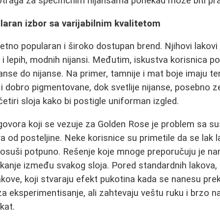
traga za specifičnim nijansama ponekad može biti pra
aran izbor sa varijabilnim kvalitetom
etno popularan i široko dostupan brend. Njihovi lakovi
i lepih, modnih nijansi. Međutim, iskustva korisnica po
janse do nijanse. Na primer, tamnije i mat boje imaju t
i dobro pigmentovane, dok svetlije nijanse, posebno ze
 četiri sloja kako bi postigle uniforman izgled.
govora koji se vezuje za Golden Rose je problem sa su
a od posteljine. Neke korisnice su primetile da se lak 
 osuši potpuno. Rešenje koje mnoge preporučuju je nan
 čekanje između svakog sloja. Pored standardnih lakova,
kove, koji stvaraju efekt pukotina kada se nanesu prek
 za eksperimentisanje, ali zahtevaju veštu ruku i brzo 
kat.