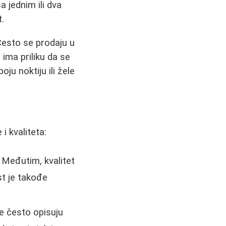
a jednim ili dva
t.
Često se prodaju u
ima priliku da se
ju noktiju ili žele
i kvaliteta:
 Međutim, kvalitet
st je takođe
se često opisuju