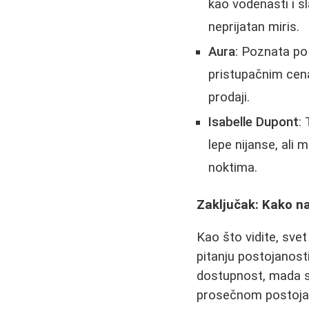
kao vodenasti i s
neprijatan miris.
Aura
: Poznata po 
pristupačnim cena
prodaji.
Isabelle Dupont
:
lepe nijanse, ali
noktima.
Zaključak: Kako na
Kao što vidite, svet
pitanju postojanosti
dostupnost, mada 
prosečnom postoja