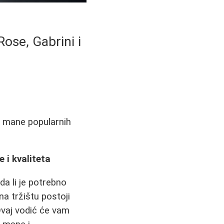
Rose, Gabrini i
i mane popularnih
 i kvaliteta
a li je potrebno
na tržištu postoji
Ovaj vodić će vam