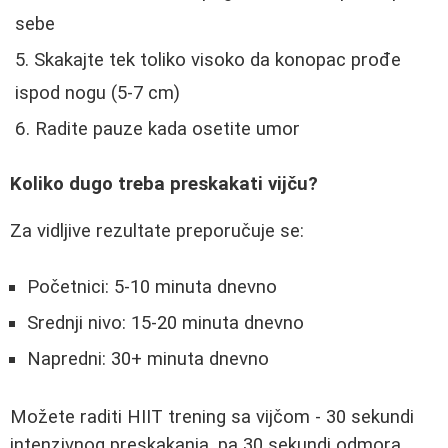
sebe
Skakajte tek toliko visoko da konopac prođe
ispod nogu (5-7 cm)
Radite pauze kada osetite umor
Koliko dugo treba preskakati vijču?
Za vidljive rezultate preporučuje se:
Početnici: 5-10 minuta dnevno
Srednji nivo: 15-20 minuta dnevno
Napredni: 30+ minuta dnevno
Možete raditi HIIT trening sa vijčom - 30 sekundi
intenzivnog preskakanja, pa 30 sekundi odmora,