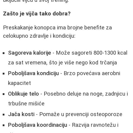
Zašto je vijča tako dobra?
Preskakanje konopca ima brojne benefite za
celokupno zdravlje i kondiciju:
Sagoreva kalorije
- Može sagoreti 800-1300 kcal
za sat vremena, što je više nego kod trčanja
Poboljšava kondiciju
- Brzo povećava aerobni
kapacitet
Oblikuje telo
- Posebno deluje na noge, zadnjicu i
trbušne mišiće
Jača kosti
- Pomaže u prevenciji osteoporoze
Poboljšava koordinaciju
- Razvija ravnotežu i