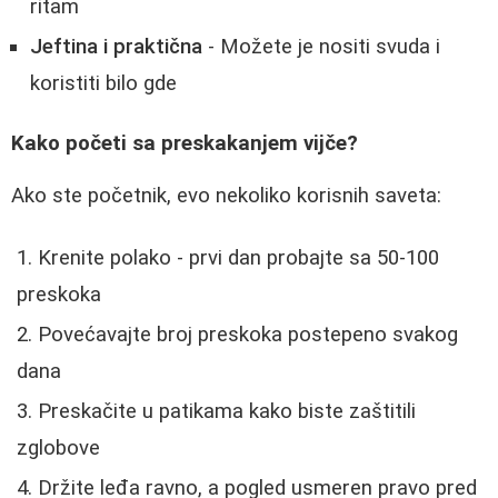
ritam
Jeftina i praktična
- Možete je nositi svuda i
koristiti bilo gde
Kako početi sa preskakanjem vijče?
Ako ste početnik, evo nekoliko korisnih saveta:
Krenite polako - prvi dan probajte sa 50-100
preskoka
Povećavajte broj preskoka postepeno svakog
dana
Preskačite u patikama kako biste zaštitili
zglobove
Držite leđa ravno, a pogled usmeren pravo pred