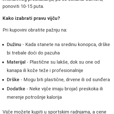
ponoviti 10-15 puta.
Kako izabrati pravu vijču?
Pri kupovini obratite pažnju na:
Dužinu
- Kada stanete na sredinu konopca, drške
bi trebale doći do pazuha
Materijal
- Plastične su lakše, dok su one od
kanapa ili kože teže i profesionalnije
Drške
- Mogu biti plastične, drvene ili od sunđera
Dodatke
- Neke vijče imaju brojač preskoka ili
merenje potrošnje kalorija
Vijče možete kupiti u sportskim radnjama, a cene