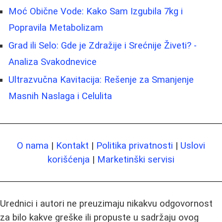
Moć Obične Vode: Kako Sam Izgubila 7kg i
Popravila Metabolizam
Grad ili Selo: Gde je Zdražije i Srećnije Živeti? -
Analiza Svakodnevice
Ultrazvučna Kavitacija: Rešenje za Smanjenje
Masnih Naslaga i Celulita
O nama
|
Kontakt
|
Politika privatnosti
|
Uslovi
korišćenja
|
Marketinški servisi
Urednici i autori ne preuzimaju nikakvu odgovornost
za bilo kakve greške ili propuste u sadržaju ovog