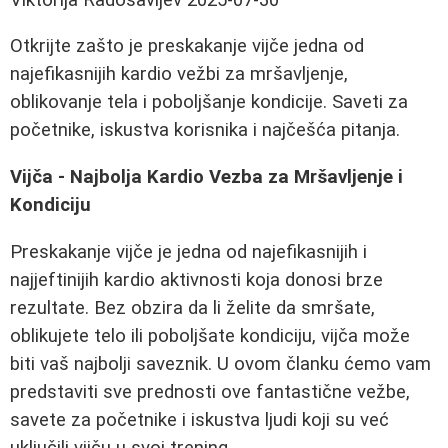
Otkrijte zašto je preskakanje vijče jedna od
najefikasnijih kardio vežbi za mršavljenje,
oblikovanje tela i poboljšanje kondicije. Saveti za
početnike, iskustva korisnika i najčešća pitanja.
Vijča - Najbolja Kardio Vezba za Mršavljenje i
Kondiciju
Preskakanje vijče je jedna od najefikasnijih i
najjeftinijih kardio aktivnosti koja donosi brze
rezultate. Bez obzira da li želite da smršate,
oblikujete telo ili poboljšate kondiciju, vijča može
biti vaš najbolji saveznik. U ovom članku ćemo vam
predstaviti sve prednosti ove fantastične vežbe,
savete za početnike i iskustva ljudi koji su već
uključili vijču u svoj trening.