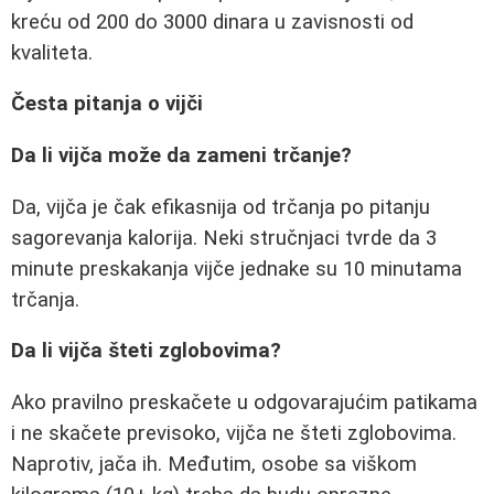
kreću od 200 do 3000 dinara u zavisnosti od
kvaliteta.
Česta pitanja o vijči
Da li vijča može da zameni trčanje?
Da, vijča je čak efikasnija od trčanja po pitanju
sagorevanja kalorija. Neki stručnjaci tvrde da 3
minute preskakanja vijče jednake su 10 minutama
trčanja.
Da li vijča šteti zglobovima?
Ako pravilno preskačete u odgovarajućim patikama
i ne skačete previsoko, vijča ne šteti zglobovima.
Naprotiv, jača ih. Međutim, osobe sa viškom