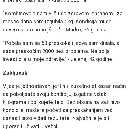
stomak i zadnjica." - Ana, 28 godina
"Kombinovala sam vijču sa zdravom ishranom i za
mesec dana sam izgubila 5kg. Kondicija mi se
neverovatno poboljšala." - Marko, 35 godina
"Počela sam sa 50 preskoka i jedva sam disala, a
sada preskočim 2000 bez problema. Najbolja
investicija u moje zdravlje." - Jelena, 42 godine
Zaključak
Vijča je jednostavan, jeftin i izuzetno efikasan način
da poboljšate svoju kondiciju, izgubite višak
kilograma i oblikujete telo. Bez obzira na vaš nivo
kondicije, možete početi sa preskakanjem već
danas i brzo videti rezultate. Najvažnije je biti
uporan i uživati u vežbi!