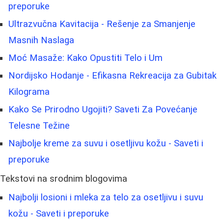
preporuke
Ultrazvučna Kavitacija - Rešenje za Smanjenje
Masnih Naslaga
Moć Masaže: Kako Opustiti Telo i Um
Nordijsko Hodanje - Efikasna Rekreacija za Gubitak
Kilograma
Kako Se Prirodno Ugojiti? Saveti Za Povećanje
Telesne Težine
Najbolje kreme za suvu i osetljivu kožu - Saveti i
preporuke
Tekstovi na srodnim blogovima
Najbolji losioni i mleka za telo za osetljivu i suvu
kožu - Saveti i preporuke