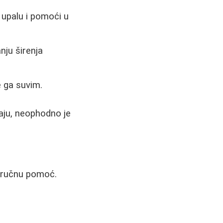
 upalu i pomoći u
nju širenja
 ga suvim.
aju, neophodno je
 stručnu pomoć.