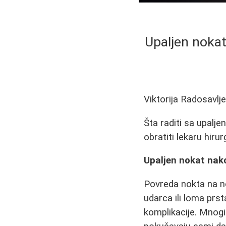
Upaljen nokat
Viktorija Radosavlj
Šta raditi sa upalj
obratiti lekaru hirur
Upaljen nokat nako
Povreda nokta na no
udarca ili loma prst
komplikacije. Mnogi 