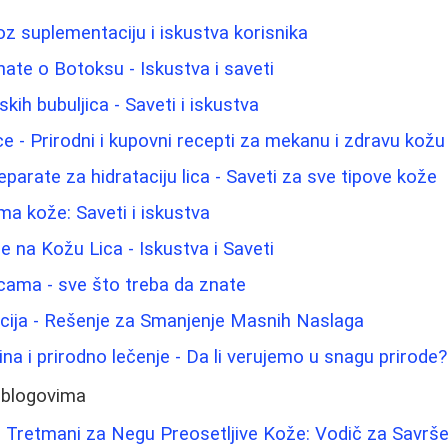
oz suplementaciju i iskustva korisnika
nate o Botoksu - Iskustva i saveti
ih bubuljica - Saveti i iskustva
 lice - Prirodni i kupovni recepti za mekanu i zdravu kožu
parate za hidrataciju lica - Saveti za sve tipove kože
a kože: Saveti i iskustva
e na Kožu Lica - Iskustva i Saveti
icama - sve što treba da znate
acija - Rešenje za Smanjenje Masnih Naslaga
na i prirodno lečenje - Da li verujemo u snagu prirode?
 blogovima
i Tretmani za Negu Preosetljive Kože: Vodič za Savrš