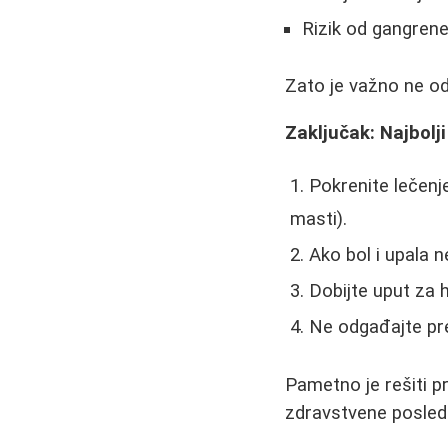
Rizik od gangren
Zato je važno ne od
Zaključak: Najbolj
Pokrenite lečenje
masti).
Ako bol i upala 
Dobijte uput za 
Ne odgađajte pre
Pametno je rešiti p
zdravstvene posled