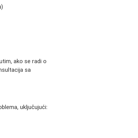
u)
utim, ako se radi o
sultacija sa
oblema, uključujući: