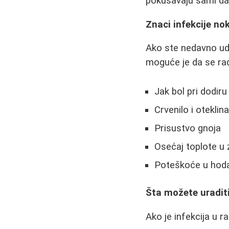
pokušavaju sami da
Znaci infekcije n
Ako ste nedavno udar
moguće je da se rad
Jak bol pri dodiru 
Crvenilo i oteklin
Prisustvo gnoja
Osećaj toplote u
Poteškoće u hoda
Šta možete uradit
Ako je infekcija u