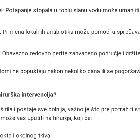
i:
Potapanje stopala u toplu slanu vodu može umanjiti
:
Primena lokalnih antibiotika može pomoći u sprečava
:
Obavezno redovno perite zahvaćeno područje i držite
omi ne popuštaju nakon nekoliko dana ili se pogoršav
irurška intervencija?
širila i postaje sve bolnija, važno je što pre potražiti
ože vas uputiti na hirurga, koji će:
okta i okolnog tkiva