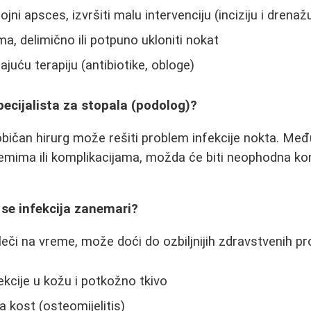
ojni apsces, izvršiti malu intervenciju (inciziju i drenaž
a, delimično ili potpuno ukloniti nokat
juću terapiju (antibiotike, obloge)
specijalista za stopala (podolog)?
 običan hirurg može rešiti problem infekcije nokta. Međ
emima ili komplikacijama, možda će biti neophodna kon
 se infekcija zanemari?
leči na vreme, može doći do ozbiljnijih zdravstvenih pr
ekcije u kožu i potkožno tkivo
na kost (osteomijelitis)