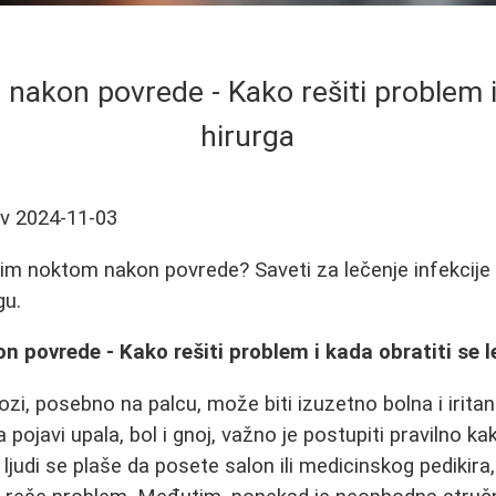
 nakon povrede - Kako rešiti problem i
hirurga
ev
2024-11-03
enim noktom nakon povrede? Saveti za lečenje infekcije
gu.
n povrede - Kako rešiti problem i kada obratiti se 
zi, posebno na palcu, može biti izuzetno bolna i irita
a pojavi upala, bol i gnoj, važno je postupiti pravilno ka
ljudi se plaše da posete salon ili medicinskog pedikira,