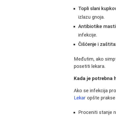
Topli slani kupkov
izlazu gnoja.
Antibiotike masti
infekcije.
Čišćenje i zaštita
Međutim, ako simpt
posetiti lekara.
Kada je potrebna h
Ako se infekcija pro
Lekar
opšte prakse m
Proceniti stanje n