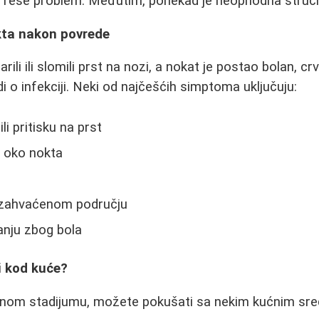
 reše problem. Međutim, ponekad je neophodna stru
okta nakon povrede
ili ili slomili prst na nozi, a nokat je postao bolan, cr
i o infekciji. Neki od najčešćih simptoma uključuju:
ili pritisku na prst
a oko nokta
 zahvaćenom području
nju zbog bola
i kod kuće?
 ranom stadijumu, možete pokušati sa nekim kućnim sre