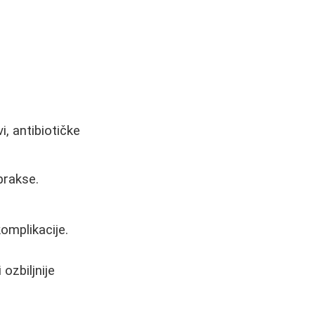
i, antibiotičke
prakse.
omplikacije.
ozbiljnije