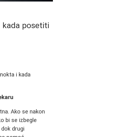
 kada posetiti
 nokta i kada
lekaru
ntna. Ako se nakon
ko bi se izbegle
 dok drugi