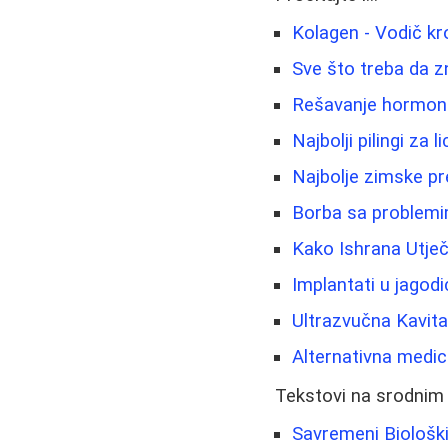
Kolagen - Vodič kr
Sve što treba da z
Rešavanje hormonsk
Najbolji pilingi za
Najbolje zimske pre
Borba sa problemim
Kako Ishrana Utječ
Implantati u jagod
Ultrazvučna Kavit
Alternativna medici
Tekstovi na srodnim
Savremeni Biološk