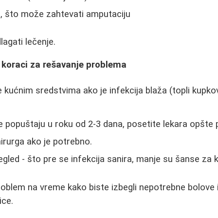
e, što može zahtevati amputaciju
lagati lečenje.
i koraci za rešavanje problema
 kućnim sredstvima ako je infekcija blaža (topli kupkov
ne popuštaju u roku od 2-3 dana, posetite lekara opšte 
hirurga ako je potrebno.
gled - što pre se infekcija sanira, manje su šanse za k
roblem na vreme kako biste izbegli nepotrebne bolove i 
ice.