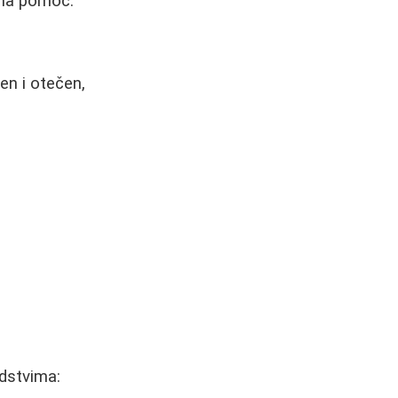
čna pomoć.
ven i otečen,
dstvima: