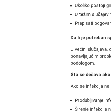
Ukoliko postoji gn
U težim slučajevim
Prepisati odgovara
Da li je potreban 
U većini slučajeva,
ponavljajućim probl
podologom.
Šta se dešava ako
Ako se infekcija ne 
Produbljivanje inf
Širenje infekcije 