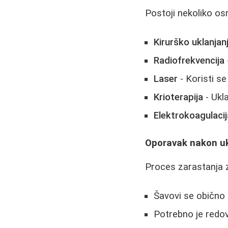
Postoji nekoliko o
Kirurško uklanjan
Radiofrekvencija
Laser
- Koristi s
Krioterapija
- Ukl
Elektrokoagulacij
Oporavak nakon uk
Proces zarastanja z
Šavovi se obično 
Potrebno je redov