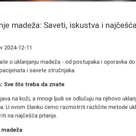
nje madeža: Saveti, iskustva i najčešća
ev
2024-12-11
ate o uklanjanju madeža - od postupaka i oporavka do 
pacijenata i savete stručnjaka.
: Sve što treba da znate
va na koži, a mnogi ljudi se odlučuju na njihovo uklanja
a. U ovom članku ćemo razmotriti različite metode ukl
iti na najčešća pitanja.
a madeža