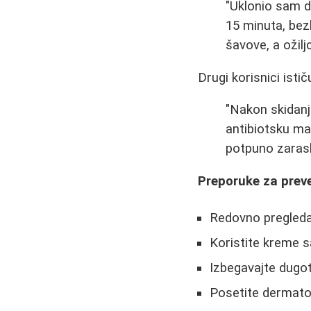
"Uklonio sam d
15 minuta, bez
šavove, a ožilj
Drugi korisnici ist
"Nakon skidanj
antibiotsku mas
potpuno zaraslo
Preporuke za prev
Redovno pregleda
Koristite kreme 
Izbegavajte dugot
Posetite dermato