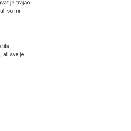
vat je trajao
uli su mi
tila
 ali sve je