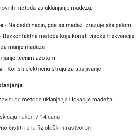
snovnih metoda za uklanjanje madeža:
je
- Najčešći način, gde se madež izrezuje skalpelom
- Bezkontaktna metoda koja koristi visoke frekvencije
e za manje madeže
anjanje tečnim azotom
a
- Koristi električnu struju za spaljivanje
lanjanja
avisi od metode uklanjanja i lokacije madeža:
skidaju nakon 7-14 dana
no čistiti ranu fiziološkim rastvorom