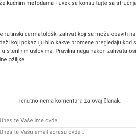
že kućnim metodama - uvek se konsultujte sa stručn
e rutinski dermatološki zahvat koji se može obaviti na
deži koji pokazuju bilo kakve promene pregledaju kod 
i u sterilnim uslovima. Pravilna nega nakon zahvata o
ne ožiljke.
Trenutno nema komentara za ovaj članak.