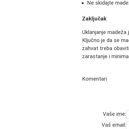
Ne skidajte made
Zaključak
Uklanjanje madeža j
Ključno je da se ma
zahvat treba obavit
zarastanje i minimal
Komentari
Vaše ime:
Vaš email: