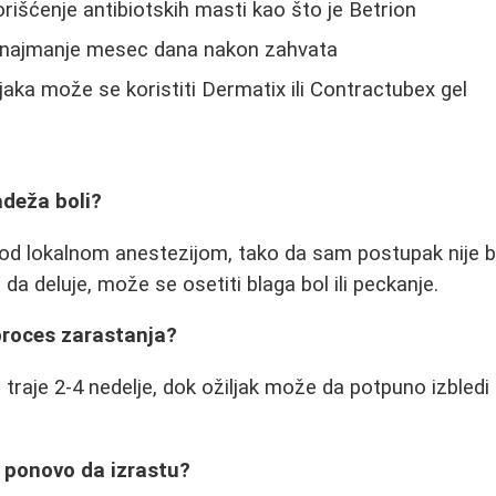
rišćenje antibiotskih masti kao što je Betrion
 najmanje mesec dana nakon zahvata
jaka može se koristiti Dermatix ili Contractubex gel
adeža boli?
pod lokalnom anestezijom, tako da sam postupak nije 
da deluje, može se osetiti blaga bol ili peckanje.
proces zarastanja?
traje 2-4 nedelje, dok ožiljak može da potpuno izbledi
 ponovo da izrastu?