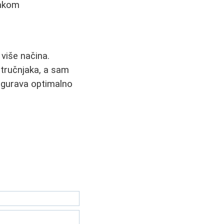
jakom
 više načina.
stručnjaka, a sam
sigurava optimalno