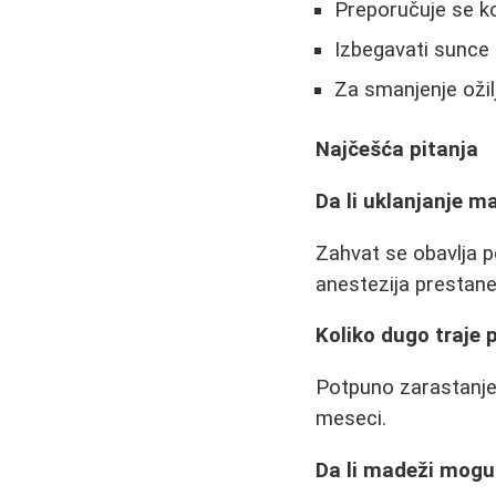
Preporučuje se ko
Izbegavati sunce
Za smanjenje ožil
Najčešća pitanja
Da li uklanjanje m
Zahvat se obavlja 
anestezija prestane 
Koliko dugo traje 
Potpuno zarastanje 
meseci.
Da li madeži mogu