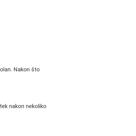
bolan. Nakon što
 tek nakon nekoliko