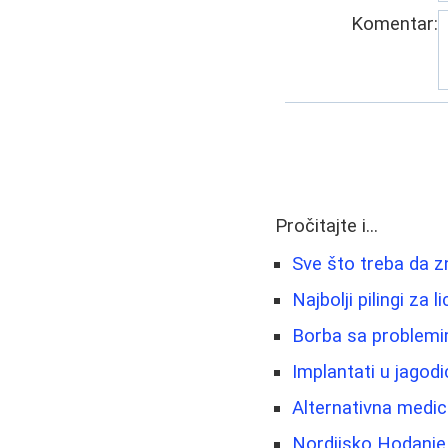
Komentar:
Pročitajte i...
Sve što treba da z
Najbolji pilingi za
Borba sa problemim
Implantati u jagod
Alternativna medici
Nordijsko Hodanje 