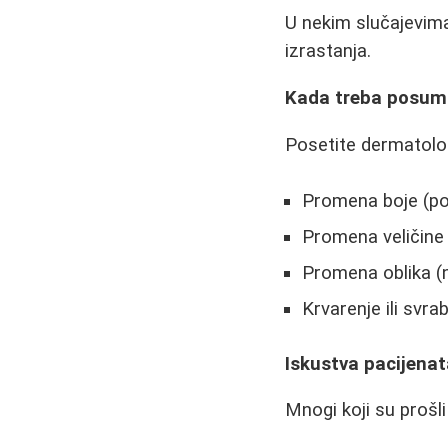
U nekim slučajevim
izrastanja.
Kada treba posum
Posetite dermatolog
Promena boje (pog
Promena veličine
Promena oblika (ne
Krvarenje ili svra
Iskustva pacijena
Mnogi koji su prošl