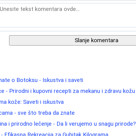
Slanje komentara
nate o Botoksu - Iskustva i saveti
 lice - Prirodni i kupovni recepti za mekanu i zdravu kožu
a kože: Saveti i iskustva
icama - sve što treba da znate
na i prirodno lečenje - Da li verujemo u snagu prirode?
- Efikasna Rekreacija za Gubitak Kilograma