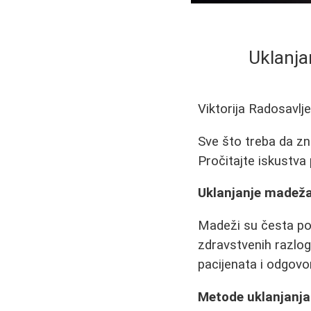
Uklanja
Viktorija Radosavlj
Sve što treba da zn
Pročitajte iskustva 
Uklanjanje madeža
Madeži su česta poja
zdravstvenih razlog
pacijenata i odgovor
Metode uklanjanj