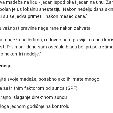
va madeža na licu - jedan ispod oka i jedan na uhu. Zah
bolan je uz lokalnu anesteziju. Nakon nedelju dana skin
ci su se jedva primetili nakon mesec dana."
iču važnost pravilne nege rane nakon zahvata:
a madeža na leđima, redovno sam previjala ranu i koris
t. Prvih par dana sam osećala blagu bol pri pokretima,
 nakon tri nedelje."
enciju
jte svoje madeže, posebno ako ih imate mnogo
sa zaštitnim faktorom od sunca (SPF)
rajno izlaganje direktnom suncu
loga jednom godišnje na kontrolu