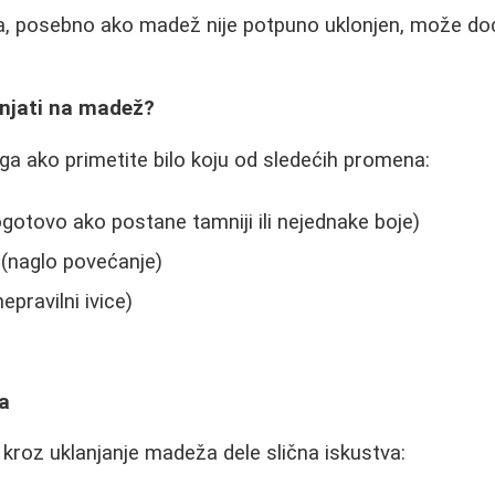
a, posebno ako madež nije potpuno uklonjen, može do
njati na madež?
a ako primetite bilo koju od sledećih promena:
otovo ako postane tamniji ili nejednake boje)
 (naglo povećanje)
pravilni ivice)
b
ta
i kroz uklanjanje madeža dele slična iskustva: