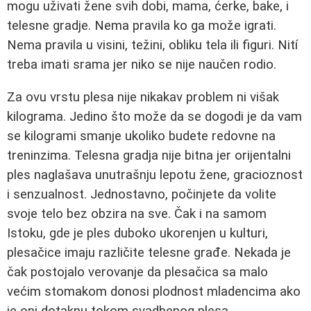
mogu uživati žene svih dobi, mama, ćerke, bake, i
telesne gradje. Nema pravila ko ga može igrati.
Nema pravila u visini, težini, obliku tela ili figuri. Nití
treba imati srama jer niko se nije naučen rodio.
Za ovu vrstu plesa nije nikakav problem ni višak
kilograma. Jedino što može da se dogodi je da vam
se kilogrami smanje ukoliko budete redovne na
treninzima. Telesna gradja nije bitna jer orijentalni
ples naglašava unutrašnju lepotu žene, gracioznost
i senzualnost. Jednostavno, počinjete da volite
svoje telo bez obzira na sve. Čak i na samom
Istoku, gde je ples duboko ukorenjen u kulturi,
plesačice imaju različite telesne građe. Nekada je
čak postojalo verovanje da plesačica sa malo
većim stomakom donosi plodnost mladencima ako
je oni dotaknu tokom svadbenog plesa.