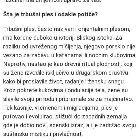
Šta je trbušni ples i odakle potiče?
Trbušni ples, često nazivan i orijentalnim plesom,
ima korene duboko u istoriji Bliskog istoka. Za
razliku od uvreženog mišljenja, njegovo poreklo nije
vezano za zabavu u kafanama ili noćnim klubovima.
Naprotiv, nastao je kao drevni ritual plodnosti, koji
su žene izvodile isključivo u drugarskom društvu
kako bi proslavile život, radanje i žensku snagu.
Kroz pokrete kukovima i ondulacije tela, žene su
slavile svoju prirodu i pripremale se za majčinstvo.
Tek kasnije, vremenom i migracijama, ples je
putovao i evoluirao, stižući do zapadnih zemalja
gde je dobio novi, scenski izraz, ali je zadržao svoju
suštinsku mistiku i privlačnost.