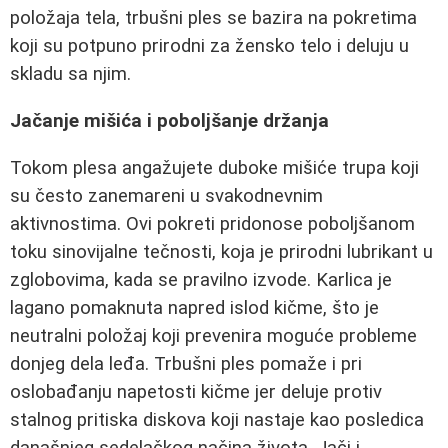
položaja tela, trbušni ples se bazira na pokretima
koji su potpuno prirodni za žensko telo i deluju u
skladu sa njim.
Jačanje mišića i poboljšanje držanja
Tokom plesa angažujete duboke mišiće trupa koji
su često zanemareni u svakodnevnim
aktivnostima. Ovi pokreti pridonose poboljšanom
toku sinovijalne tečnosti, koja je prirodni lubrikant u
zglobovima, kada se pravilno izvode. Karlica je
lagano pomaknuta napred islod kičme, što je
neutralni položaj koji prevenira moguće probleme
donjeg dela leđa. Trbušni ples pomaže i pri
oslobađanju napetosti kičme jer deluje protiv
stalnog pritiska diskova koji nastaje kao posledica
današnjeg sedelačkog načina života. Jači i