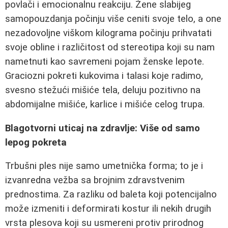
povlači i emocionalnu reakciju. Žene slabijeg
samopouzdanja počinju više ceniti svoje telo, a one
nezadovoljne viškom kilograma počinju prihvatati
svoje obline i različitost od stereotipa koji su nam
nametnuti kao savremeni pojam ženske lepote.
Graciozni pokreti kukovima i talasi koje radimo,
svesno stežući mišiće tela, deluju pozitivno na
abdomijalne mišiće, karlice i mišiće celog trupa.
Blagotvorni uticaj na zdravlje: Više od samo
lepog pokreta
Trbušni ples nije samo umetnička forma; to je i
izvanredna vežba sa brojnim zdravstvenim
prednostima. Za razliku od baleta koji potencijalno
može izmeniti i deformirati kostur ili nekih drugih
vrsta plesova koji su usmereni protiv prirodnog