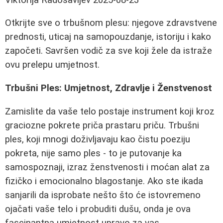
Otkrijte sve o trbušnom plesu: njegove zdravstvene
prednosti, uticaj na samopouzdanje, istoriju i kako
započeti. Savršen vodič za sve koji žele da istraže
ovu prelepu umjetnost.
Trbušni Ples: Umjetnost, Zdravlje i Ženstvenost
Zamislite da vaše telo postaje instrument koji kroz
graciozne pokrete priča prastaru priču. Trbušni
ples, koji mnogi doživljavaju kao čistu poeziju
pokreta, nije samo ples - to je putovanje ka
samospoznaji, izraz ženstvenosti i moćan alat za
fizičko i emocionalno blagostanje. Ako ste ikada
sanjarili da isprobate nešto što će istovremeno
ojačati vaše telo i probuditi dušu, onda je ova
fascinantna umjetnost upravo za vas.