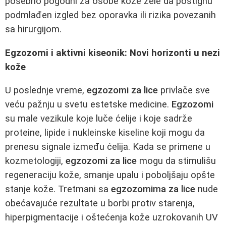
posebno pogodni za osobe kože žele da postignu
podmlađen izgled bez oporavka ili rizika povezanih
sa hirurgijom.
Egzozomi i aktivni kiseonik: Novi horizonti u nezi
kože
U poslednje vreme,
egzozomi za lice
privlače sve
veću pažnju u svetu estetske medicine.
Egzozomi
su male vezikule koje luče ćelije i koje sadrže
proteine, lipide i nukleinske kiseline koji mogu da
prenesu signale između ćelija. Kada se primene u
kozmetologiji,
egzozomi za lice
mogu da stimulišu
regeneraciju kože, smanje upalu i poboljšaju opšte
stanje kože. Tretmani sa
egzozomima za lice
nude
obećavajuće rezultate u borbi protiv starenja,
hiperpigmentacije i oštećenja kože uzrokovanih UV