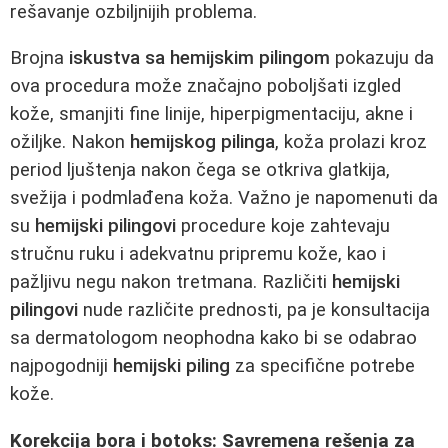
rešavanje ozbiljnijih problema.
Brojna
iskustva sa hemijskim pilingom
pokazuju da
ova procedura može značajno poboljšati izgled
kože, smanjiti fine linije, hiperpigmentaciju, akne i
ožiljke. Nakon
hemijskog pilinga
, koža prolazi kroz
period ljuštenja nakon čega se otkriva glatkija,
svežija i podmlađena koža. Važno je napomenuti da
su
hemijski pilingovi
procedure koje zahtevaju
stručnu ruku i adekvatnu pripremu kože, kao i
pažljivu negu nakon tretmana. Različiti
hemijski
pilingovi
nude različite prednosti, pa je konsultacija
sa dermatologom neophodna kako bi se odabrao
najpogodniji
hemijski piling
za specifične potrebe
kože.
Korekcija bora i botoks: Savremena rešenja za