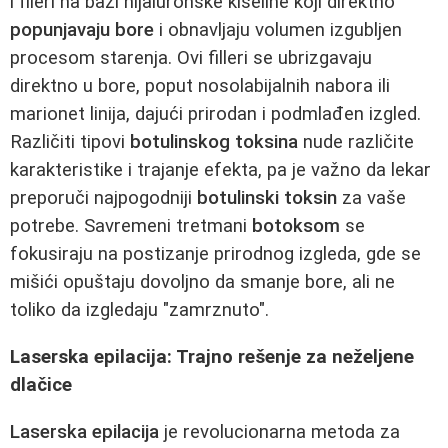
i fileri na bazi hijaluronske kiseline koji direktno
popunjavaju bore
i obnavljaju volumen izgubljen
procesom starenja. Ovi filleri se ubrizgavaju
direktno u bore, poput nosolabijalnih nabora ili
marionet linija, dajući prirodan i podmlađen izgled.
Različiti tipovi
botulinskog toksina
nude različite
karakteristike i trajanje efekta, pa je važno da lekar
preporuči najpogodniji
botulinski toksin
za vaše
potrebe. Savremeni tretmani
botoksom
se
fokusiraju na postizanje prirodnog izgleda, gde se
mišići opuštaju dovoljno da smanje bore, ali ne
toliko da izgledaju "zamrznuto".
Laserska epilacija: Trajno rešenje za neželjene
dlačice
Laserska epilacija
je revolucionarna metoda za