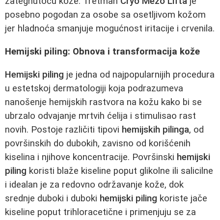
zategnutoću kože. Tretman
Cryo Mezo Lifta
je
posebno pogodan za osobe sa osetljivom kožom
jer hladnoća smanjuje mogućnost iritacije i crvenila.
Hemijski piling: Obnova i transformacija kože
Hemijski piling
je jedna od najpopularnijih procedura
u estetskoj dermatologiji koja podrazumeva
nanošenje hemijskih rastvora na kožu kako bi se
ubrzalo odvajanje mrtvih ćelija i stimulisao rast
novih. Postoje različiti tipovi
hemijskih pilinga
, od
površinskih do dubokih, zavisno od korišćenih
kiselina i njihove koncentracije. Površinski
hemijski
piling
koristi blaže kiseline poput glikolne ili salicilne
i idealan je za redovno održavanje kože, dok
srednje duboki i duboki
hemijski piling
koriste jače
kiseline poput trihloracetične i primenjuju se za