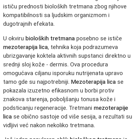
ističu prednosti bioloških tretmana zbog njihove
kompatibilnosti sa ljudskim organizmom i
dugotrajnih efekata.
U okviru
bioloških tretmana
posebno se ističe
mezoterapija lica
, tehnika koja podrazumeva
ubrizgavanje koktela aktivnih supstanci direktno u
srednji sloj kože - dermis. Ova procedura
omogućava ciljanu isporuku nutrijenata upravo
tamo gde su najpotrebniji.
Mezoterapija lica
se
pokazala izuzetno efikasnom u borbi protiv
znakova starenja, poboljšanju tonusa kože i
podsticanju regeneracije. Tretmani
mezoterapije
lica
se obično sastoje od više sesija, a rezultati su
vidljivi već nakon nekoliko tretmana.