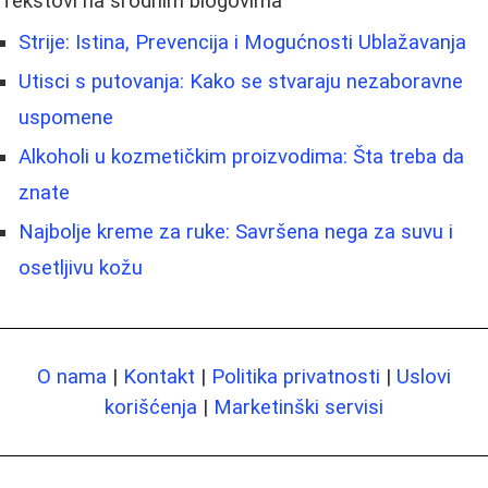
Tekstovi na srodnim blogovima
Strije: Istina, Prevencija i Mogućnosti Ublažavanja
Utisci s putovanja: Kako se stvaraju nezaboravne
uspomene
Alkoholi u kozmetičkim proizvodima: Šta treba da
znate
Najbolje kreme za ruke: Savršena negа za suvu i
osetljivu kožu
O nama
|
Kontakt
|
Politika privatnosti
|
Uslovi
korišćenja
|
Marketinški servisi