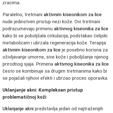
zracima.
Paralelno, tretmani
aktivnim kiseonikom za lice
nude jedinstven pristup nezi kože. Ovi tretmani
podrazumevaju primenu
aktivnog kiseonika za lice
kako bi se poboljšala cirkulacija, podstakao ćelijski
metabolizam i ubrzala regeneracija kože. Terapija
aktivnim kiseonikom za lice
je posebno korisna za
oživljavanje umorne, sive kože i poboljšanje njenog
prirodnog sjaja. Primena
aktivnog kiseonika za lice
često se kombinuje sa drugim tretmanima kako bi
se pojačali njihovi efekti i ubrzao proces oporavka.
Uklanjanje akni: Kompleksan pristup
problematičnoj koži
Uklanjanje akni
predstavlja jedan od najtraženijih