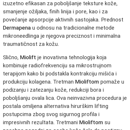
izuzetno efikasan za poboljšanje teksture kože,
smanjenje ožiljaka, finih linija i pore, kao i za
povećanje apsorpcije aktivnih sastojaka. Prednost
Dermapena
u odnosu na tradicionalne metode
mikroneedlinga je njegova preciznost i minimalna
traumatičnost za kožu.
Slično,
Miolift
je inovativna tehnologija koja
kombinuje radiofrekvenciju sa mikrostrujnom
terapijom kako bi podstakla kontrakciju mišića i
produkciju kolagena. Tretman
Mioliftom
pomaže u
podizanju i zatezanju kože, redukciji bora i
poboljšanju ovala lica. Ova neinvazivna procedura je
postala omiljena alternativa hirurškim lifting
postupcima zbog svog sigurnog profila i
impresivnih rezultata. Tretmani
Mioliftom
su