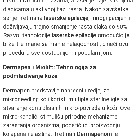
rastu u različitim fazama, a laser je najefikasniji na
dlačicama u aktivnoj fazi rasta. Nakon završetka
serije tretmana
laserske epilacije
, mnogi pacijenti
doživljavaju trajno smanjenje rasta dlaka do 90%.
Razvoj tehnologije
laserske epilacije
omogućio je
brže tretmane sa manje nelagodnosti, čineći ovu
proceduru sve dostupnijom i popularnijom.
Dermapen i Miolift: Tehnologija za
podmlađivanje kože
Dermapen
predstavlja napredni uredjaj za
mikroneedling koji koristi multiple sterilne igle za
stvaranje kontrolisanih mikro-povreda u koži. Ove
mikro-kanalići stimulišu prirodne mehanizme
zarastanja organizma, podstičući proizvodnju
kolagena i elastina. Tretman
Dermapenom
je