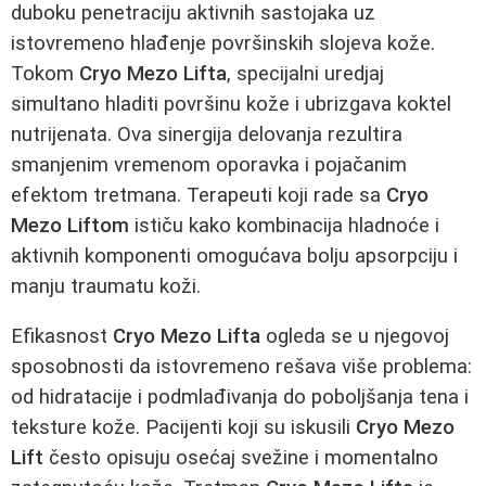
duboku penetraciju aktivnih sastojaka uz
istovremeno hlađenje površinskih slojeva kože.
Tokom
Cryo Mezo Lifta
, specijalni uredjaj
simultano hladiti površinu kože i ubrizgava koktel
nutrijenata. Ova sinergija delovanja rezultira
smanjenim vremenom oporavka i pojačanim
efektom tretmana. Terapeuti koji rade sa
Cryo
Mezo Liftom
ističu kako kombinacija hladnoće i
aktivnih komponenti omogućava bolju apsorpciju i
manju traumatu koži.
Efikasnost
Cryo Mezo Lifta
ogleda se u njegovoj
sposobnosti da istovremeno rešava više problema:
od hidratacije i podmlađivanja do poboljšanja tena i
teksture kože. Pacijenti koji su iskusili
Cryo Mezo
Lift
često opisuju osećaj svežine i momentalno