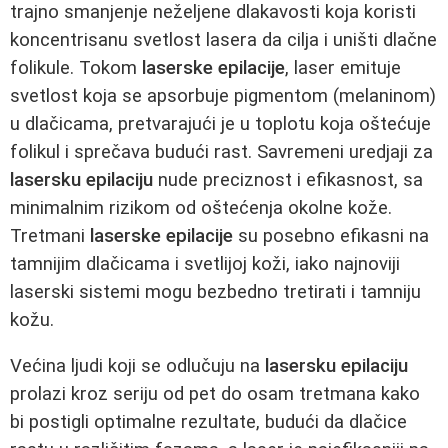
trajno smanjenje neželjene dlakavosti koja koristi
koncentrisanu svetlost lasera da cilja i uništi dlačne
folikule. Tokom
laserske epilacije
, laser emituje
svetlost koja se apsorbuje pigmentom (melaninom)
u dlačicama, pretvarajući je u toplotu koja oštećuje
folikul i sprečava budući rast. Savremeni uredjaji za
lasersku epilaciju
nude preciznost i efikasnost, sa
minimalnim rizikom od oštećenja okolne kože.
Tretmani
laserske epilacije
su posebno efikasni na
tamnijim dlačicama i svetlijoj koži, iako najnoviji
laserski sistemi mogu bezbedno tretirati i tamniju
kožu.
Većina ljudi koji se odlučuju na
lasersku epilaciju
prolazi kroz seriju od pet do osam tretmana kako
bi postigli optimalne rezultate, budući da dlačice