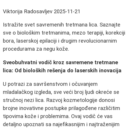
Viktorija Radosavljev
2025-11-21
Istražite svet savremenih tretmana lica. Saznajte
sve o biološkim tretmanima, mezo terapiji, korekciji
bora, laserskoj epilaciji i drugim revolucionarnim
procedurama za negu kože.
Sveobuhvatni vodič kroz savremene tretmane
lica: Od bioloških rešenja do laserskih inovacija
U potrazi za savršenstvom i očuvanjem
mladalačkog izgleda, sve veći broj ljudi okreće se
stručnoj nezi lica. Razvoj kozmetologije donosi
brojne inovativne postupke prilagođene različitim
tipovima kože i problemima. Ovaj vodič će vas
detaljno upoznati sa najefikasnijim i najtraženijim