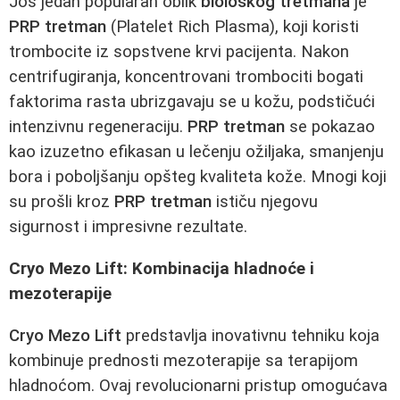
Još jedan popularan oblik
biološkog tretmana
je
PRP tretman
(Platelet Rich Plasma), koji koristi
trombocite iz sopstvene krvi pacijenta. Nakon
centrifugiranja, koncentrovani trombociti bogati
faktorima rasta ubrizgavaju se u kožu, podstičući
intenzivnu regeneraciju.
PRP tretman
se pokazao
kao izuzetno efikasan u lečenju ožiljaka, smanjenju
bora i poboljšanju opšteg kvaliteta kože. Mnogi koji
su prošli kroz
PRP tretman
ističu njegovu
sigurnost i impresivne rezultate.
Cryo Mezo Lift: Kombinacija hladnoće i
mezoterapije
Cryo Mezo Lift
predstavlja inovativnu tehniku koja
kombinuje prednosti mezoterapije sa terapijom
hladnoćom. Ovaj revolucionarni pristup omogućava