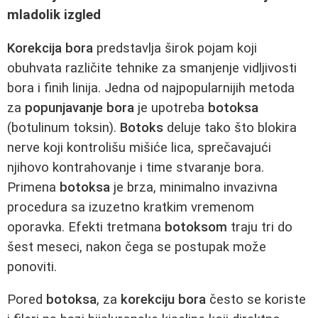
mladolik izgled
Korekcija bora
predstavlja širok pojam koji
obuhvata različite tehnike za smanjenje vidljivosti
bora i finih linija. Jedna od najpopularnijih metoda
za
popunjavanje bora
je upotreba
botoksa
(botulinum toksin).
Botoks
deluje tako što blokira
nerve koji kontrolišu mišiće lica, sprečavajući
njihovo kontrahovanje i time stvaranje bora.
Primena
botoksa
je brza, minimalno invazivna
procedura sa izuzetno kratkim vremenom
oporavka. Efekti tretmana
botoksom
traju tri do
šest meseci, nakon čega se postupak može
ponoviti.
Pored
botoksa
, za
korekciju bora
često se koriste