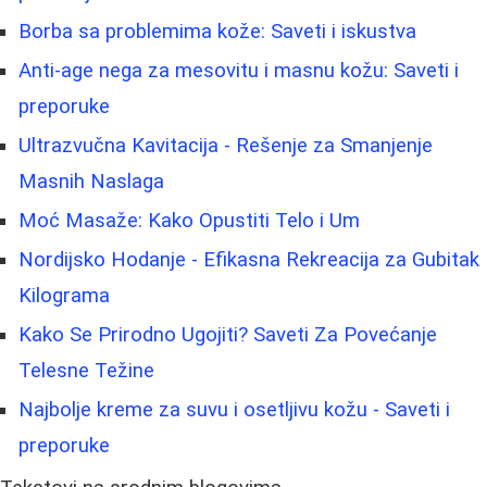
Borba sa problemima kože: Saveti i iskustva
Anti-age nega za mesovitu i masnu kožu: Saveti i
preporuke
Ultrazvučna Kavitacija - Rešenje za Smanjenje
Masnih Naslaga
Moć Masaže: Kako Opustiti Telo i Um
Nordijsko Hodanje - Efikasna Rekreacija za Gubitak
Kilograma
Kako Se Prirodno Ugojiti? Saveti Za Povećanje
Telesne Težine
Najbolje kreme za suvu i osetljivu kožu - Saveti i
preporuke