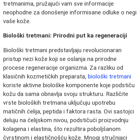
tretmanima, pružajući vam sve informacije
neophodne za donošenje informisane odluke o negi
vaše kože.
Biološki tretmani: Prirodni put ka regeneraciji
Biološki tretmani predstavljaju revolucionaran
pristup nezi kože koji se oslanja na prirodne
procese regeneracije organizma. Za razliku od
klasičnih kozmetičkih preparata,
biološki tretmani
koriste aktivne biološke komponente koje podstiču
kožu da sama obnavlja svoju strukturu. Različite
vrste bioloških tretmana uključuju upotrebu
matičnih ćelija, peptida i faktora rasta. Ovi sastojci
deluju na ćelijskom nivou, podstičući proizvodnju
kolagena i elastina, što rezultira poboljšanom
čvrstinom i elastičnošću kože. Mnogi stručnjaci