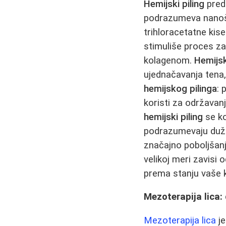
Hemijski piling
pred
podrazumeva nanošen
trihloracetatne kis
stimuliše proces zac
kolagenom.
Hemijsk
ujednačavanja tena,
hemijskog pilinga
: 
koristi za održavan
hemijski piling
se ko
podrazumevaju duži
značajno poboljšanj
velikoj meri zavisi 
prema stanju vaše 
Mezoterapija lica:
Mezoterapija lica
je