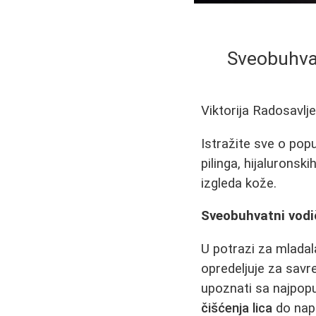
Sveobuhvat
Viktorija Radosavlj
Istražite sve o pop
pilinga, hijaluronsk
izgleda kože.
Sveobuhvatni vodi
U potrazi za mladal
opredeljuje za savr
upoznati sa najpopu
čišćenja lica
do nap