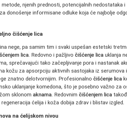
etode, njenih prednosti, potencijalnih nedostataka i
e za donošenje informisane odluke koja će najbolje odg
ljno čišćenje lica
tina nege, pa samim tim i svaki uspešan estetski tretma
šćenjem lica
. Redovno i pažljivo
čišćenje lica
uklanja n
ma, sprečavajući tako začepljivanje pora i nastanak ak
a kožu za apsorpciju aktivnih sastojaka iz serumova i
ge znatno delotvornijim. Profesionalno
čišćenje lica
k
nsko uklanjanje komedona, što je posebno važno za 
ožom sklonom
aknama
. Redovnim
čišćenjem lica
takođ
 regeneracija ćelija i koža dobija zdrav i blistav izgled.
bnova na ćelijskom nivou