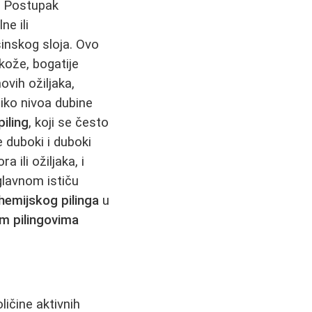
. Postupak
ne ili
šinskog sloja. Ovo
kože, bogatije
hovih ožiljaka,
liko nivoa dubine
piling
, koji se često
 duboki i duboki
 ili ožiljaka, i
lavnom ističu
hemijskog pilinga
u
m pilingovima
ičine aktivnih