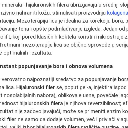
 minerala i hijaluronskih filera ubrizgavaju u srednji s
ntenzivno nahraniti kožu, stimulisati proizvodnju
kolagen
taciju. Mezoterapija lica je idealna za korekciju bora, 
ačavanje tena i opšte podmlađivanje izgleda. Jedan od 
lift, koji pored klasičnih koktela koristi i mikrostruje 
 Tretmani mezoterapije lica se obično sprovode u seri
e optimalnih rezultata.
i: instant popunjavanje bora i obnova volumena
 verovatno najpoznatiji sredstvo za
popunjavanje bor
a lica.
Hijaluronski filer
se, poput gel-a, injektira ispo
 nosolabijalnih nabora), oblikovale usne, povećale jago
prednost
hijaluronskih filera
je njihova reverzibilnost; e
ultat nije zadovoljavajući, može se primeniti enzim koj
ki filer
ne samo da dodaje volumen, već i privlači vlagu
stoji veliki izbor
hijaluronskih filera
različite gustine, na