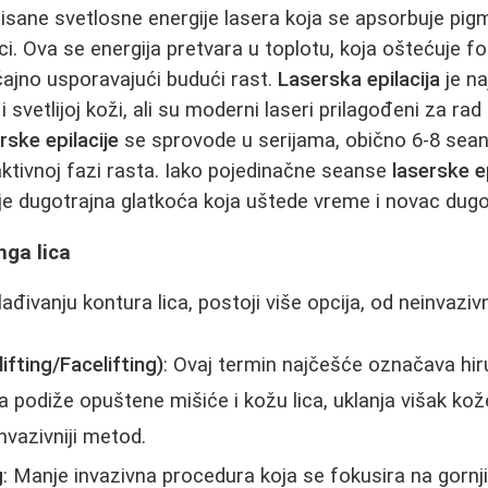
risane svetlosne energije lasera koja se apsorbuje pi
i. Ova se energija pretvara u toplotu, koja oštećuje fol
ačajno usporavajući budući rast.
Laserska epilacija
je na
 svetlijoj koži, ali su moderni laseri prilagođeni za ra
rske epilacije
se sprovode u serijama, obično 6-8 seansi
ktivnoj fazi rasta. Iako pojedinačne seanse
laserske ep
t je dugotrajna glatkoća koja uštede vreme i novac dug
inga lica
đivanju kontura lica, postoji više opcija, od neinvazivn
lifting/Facelifting)
: Ovaj termin najčešće označava hi
ja podiže opuštene mišiće i kožu lica, uklanja višak kože
ajinvazivniji metod.
g
: Manje invazivna procedura koja se fokusira na gornji