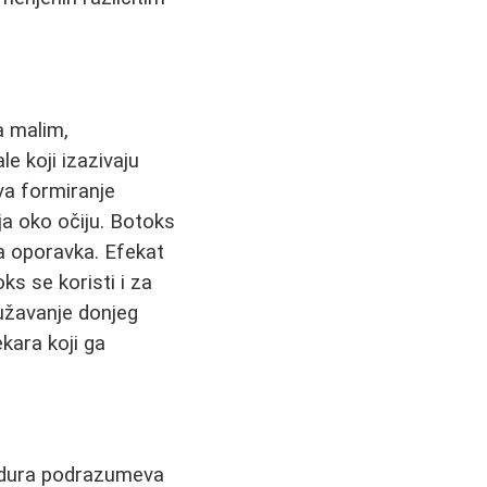
a malim,
le koji izazivaju
va formiranje
ja oko očiju. Botoks
a oporavka. Efekat
s se koristi i za
 sužavanje donjeg
ekara koji ga
ocedura podrazumeva