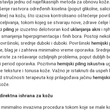
stavlja jednu od najefikasnijih metoda za obnovu kože
je rastvora određenih kiselina (poput glikolne, salicil
eline) na kožu, što izaziva kontrolisano oštećenje povr
eljivanja, tokom kojeg se stvaraju nove, zdrave ćelije 
i piling
je izuzetno delotvoran kod
uklanjanja akni
i nji
 smanjenja hiperpigmentacija i finih bora. Postoji neko
površinski, srednje duboki i duboki. Površinski
hemijski 
je, blag je i zahteva minimalno vreme oporavka. Srednje
riste za rešavanje ozbiljnijih problema, poput dubljih bora
 period oporavka. Pozitivna
hemijski piling iskustva
ug
e teksture i tonusa kože. Važno je istaknuti da uspeh
od stručnosti terapeuta koji prilagođava jačinu
hemijski
kože.
 direktna ishrana za kožu
 minimalno invazivna procedura tokom koje se male kol