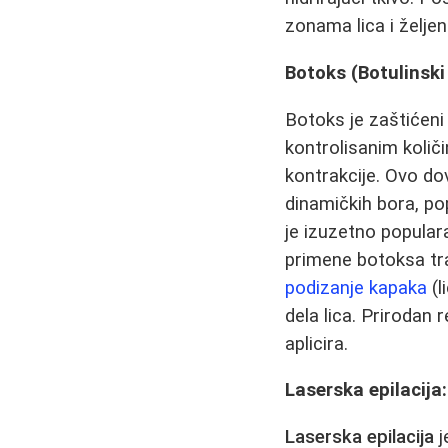
zonama lica i želje
Botoks (Botulinski 
Botoks je zaštićeni
kontrolisanim količi
kontrakcije. Ovo d
dinamičkih bora, po
je izuzetno popular
primene botoksa tra
podizanje kapaka
(l
dela lica. Prirodan 
aplicira.
Laserska epilacija:
Laserska epilacija
j