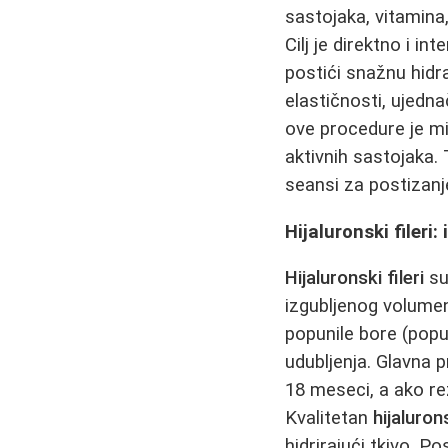
sastojaka, vitamina,
Cilj je direktno i i
postići snažnu hidra
elastičnosti, ujedn
ove procedure je mio
aktivnih sastojaka.
seansi za postizanj
Hijaluronski filer
Hijaluronski fileri
su
izgubljenog volumen
popunile bore (poput
udubljenja. Glavna 
18 meseci, a ako rez
Kvalitetan
hijalurons
hidrirajući tkivo. Po