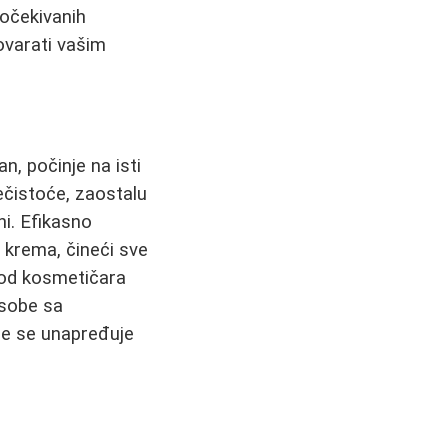
 očekivanih
ovarati vašim
n, počinje na isti
ečistoće, zaostalu
ni. Efikasno
 krema, čineći sve
od kosmetičara
osobe sa
e se unapređuje