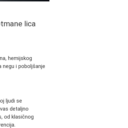
etmane lica
ana, hemijskog
za negu i poboljšanje
j ljudi se
vas detaljno
, od klasičnog
encija.