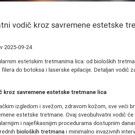
ni vodič kroz savremene estetske tr
ev
2025-09-24
ularnim estetskim tretmanima lica: od bioloških tretm
ih filera do botoksa i laserske epilacije. Detaljan vodič 
č kroz savremene estetske tretmane lica
ačkim izgledom i svežom, zdravom kožom, sve veći bro
emene estetske tretmane. Ovaj sveobuhvatni vodič će 
larnijim i najefikasnijim procedurama dostupnim danas
rednih
bioloških tretmana
i minimalno invazivnih interv