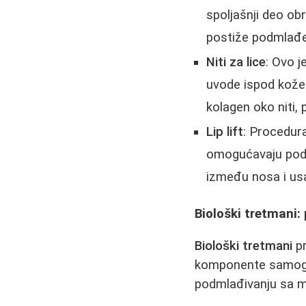
spoljašnji deo obr
postiže podmlađen
Niti za lice
: Ovo j
uvode ispod kože 
kolagen oko niti, 
Lip lift
: Procedura
omogućavaju podiz
između nosa i us
Biološki tretmani: 
Biološki tretmani
pr
komponente samog o
podmlađivanju sa mi