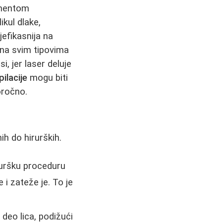
gmentom
ikul dlake,
jefikasnija na
d na svim tipovima
, jer laser deluje
ilacije
mogu biti
oročno.
ih do hirurških.
ruršku proceduru
 i zateže je. To je
 deo lica, podižući