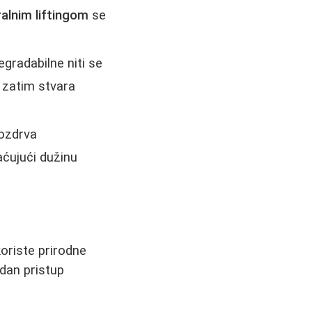
lnim liftingom
se
egradabilne niti se
o zatim stvara
.
nozdrva
aćujući dužinu
koriste prirodne
dan pristup