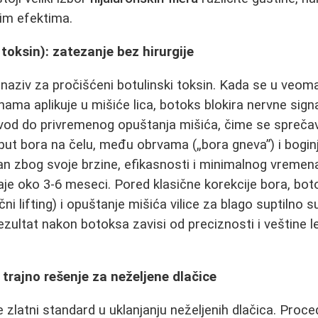
nim efektima.
toksin): zatezanje bez hirurgije
 naziv za pročišćeni botulinski toksin. Kada se u veom
nama aplikuje u mišiće lica, botoks blokira nervne signa
ovod do privremenog opuštanja mišića, čime se spreča
put bora na čelu, među obrvama („bora gneva”) i bogin
an zbog svoje brzine, efikasnosti i minimalnog vremen
je oko 3-6 meseci. Pored klasične korekcije bora, botok
ični lifting) i opuštanje mišića vilice za blago suptilno
rezultat nakon botoksa zavisi od preciznosti i veštine l
 trajno rešenje za neželjene dlačice
e zlatni standard u uklanjanju neželjenih dlačica. Pr