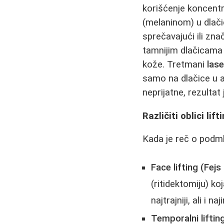
korišćenje koncent
(melaninom) u dlačic
sprečavajući ili zn
tamnijim dlačicama i
kože. Tretmani
lase
samo na dlačice u a
neprijatne, rezulta
Različiti oblici lift
Kada je reč o podmla
Face lifting (Fejs 
(ritidektomiju) ko
najtrajniji, ali i n
Temporalni liftin