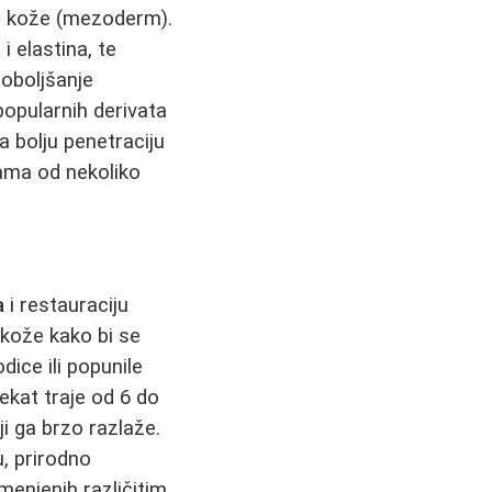
loj kože (mezoderm).
a
i elastina, te
poboljšanje
popularnih derivata
za bolju penetraciju
jama od nekoliko
a
i restauraciju
d kože kako bi se
dice ili popunile
fekat traje od 6 do
i ga brzo razlaže.
, prirodno
menjenih različitim