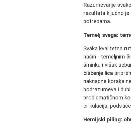
Razumevanje svake m
rezultata ključno j
potrebama.
Temelj svega: teme
Svaka kvalitetna ru
način -
temeljnim či
šminku i višak sebu
čišćenje lica
priprem
naknadne korake ne
podrazumeva i dubi
problematičnom k
cirkulacija, podstiče
Hemijski piling: o