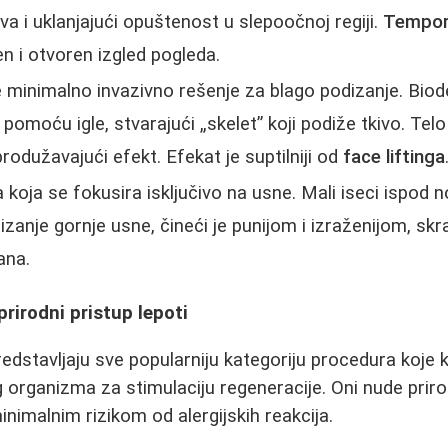
va i uklanjajući opuštenost u slepoočnoj regiji.
Tempora
 i otvoren izgled pogleda.
e minimalno invazivno rešenje za blago podizanje. Biod
pomoću igle, stvarajući „skelet” koji podiže tkivo. Tel
produžavajući efekt. Efekat je suptilniji od
face liftinga
 koja se fokusira isključivo na usne. Mali iseci ispod 
anje gornje usne, čineći je punijom i izraženijom, skr
ana.
prirodni pristup lepoti
edstavljaju sve popularniju kategoriju procedura koje 
rganizma za stimulaciju regeneracije. Oni nude priro
nimalnim rizikom od alergijskih reakcija.