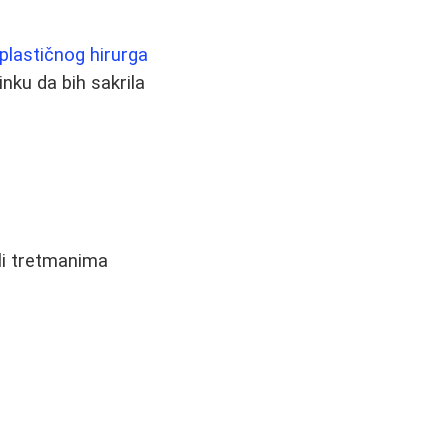
plastičnog hirurga
ku da bih sakrila
li tretmanima