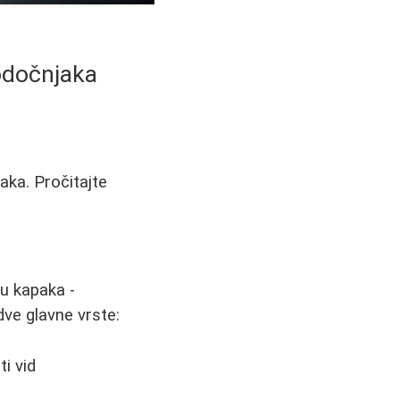
odočnjaka
aka. Pročitajte
u kapaka -
dve glavne vrste:
i vid