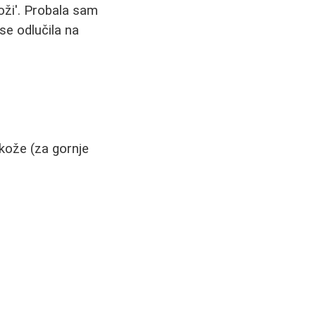
oži'. Probala sam
se odlučila na
 kože (za gornje