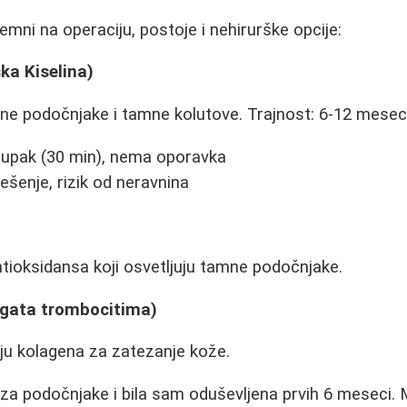
emni na operaciju, postoje i nehirurške opcije:
ska Kiselina)
ne podočnjake i tamne kolutove. Trajnost: 6-12 meseci
upak (30 min), nema oporavka
šenje, rizik od neravnina
antioksidansa koji osvetljuju tamne podočnjake.
ogata trombocitima)
ju kolagena za zatezanje kože.
 za podočnjake i bila sam oduševljena prvih 6 meseci.