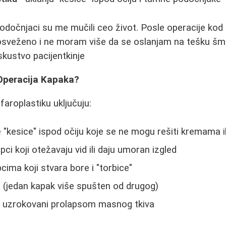
odočnjaci su me mučili ceo život. Posle operacije kod
sveženo i ne moram više da se oslanjam na tešku šmin
skustvo pacijentkinje
Operacija Kapaka?
efaroplastiku uključuju:
 "kesice" ispod očiju koje se ne mogu rešiti kremama i
pci koji otežavaju vid ili daju umoran izgled
cima koji stvara bore i "torbice"
 (jedan kapak više spušten od drugog)
 uzrokovani prolapsom masnog tkiva