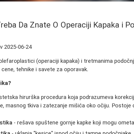
Treba Da Znate O Operaciji Kapaka i P
ev
2025-06-24
lefaroplastici (operaciji kapaka) i tretmanima podočnj
, cene, tehnike i savete za oporavak.
tika?
estetska hirurška procedura koja podrazumeva korekcij
že, masnog tkiva i zatezanje mišića oko očiju. Postoje 
stika
- rešava spuštene gornje kapke koji mogu ometat
tika
- uklanja "kesice" ispod očiju i tamne podočnjake