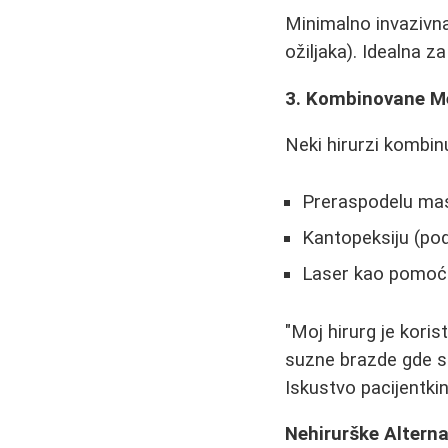
Minimalno invazivna
ožiljaka). Idealna z
3. Kombinovane M
Neki hirurzi kombinu
Preraspodelu mas
Kantopeksiju (pod
Laser kao pomoćn
"Moj hirurg je koris
suzne brazde gde sa
Iskustvo pacijentkin
Nehirurške Alterna