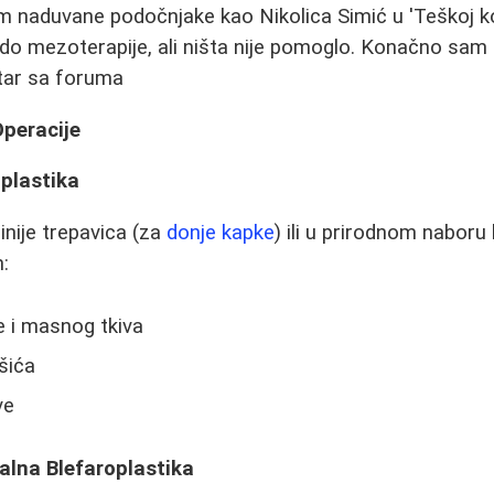
m naduvane podočnjake kao Nikolica Simić u 'Teškoj k
do mezoterapije, ali ništa nije pomoglo. Konačno sam 
ntar sa foruma
Operacije
oplastika
linije trepavica (za
donje kapke
) ili u prirodnom naboru
m:
e i masnog tkiva
šića
ve
alna Blefaroplastika