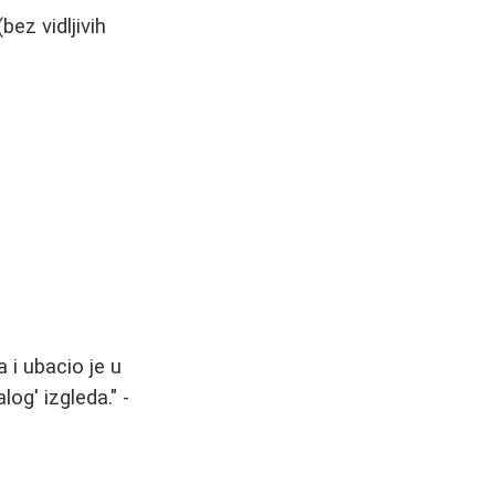
ez vidljivih
 i ubacio je u
og' izgleda." -