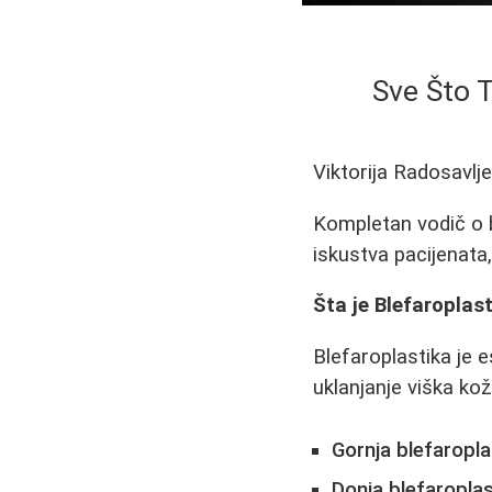
Sve Što 
Viktorija Radosavlj
Kompletan vodič o b
iskustva pacijenata
Šta je Blefaroplas
Blefaroplastika je 
uklanjanje viška ko
Gornja blefaropla
Donja blefaroplas