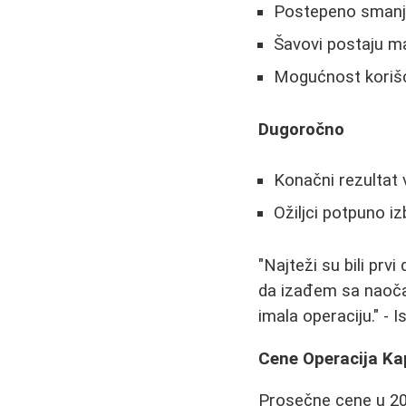
Postepeno smanje
Šavovi postaju man
Mogućnost korišć
Dugoročno
Konačni rezultat 
Ožiljci potpuno i
"Najteži su bili prv
da izađem sa naočar
imala operaciju." - 
Cene Operacija Kap
Prosečne cene u 202