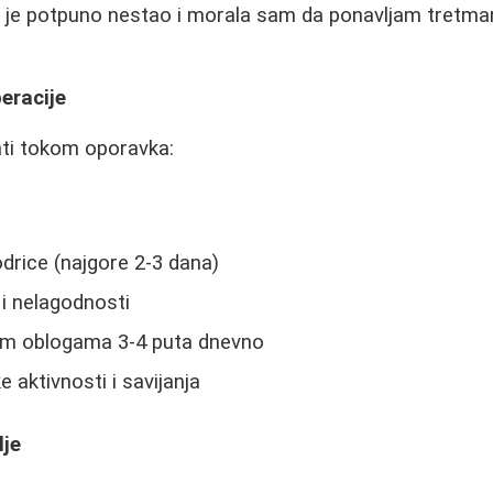
 je potpuno nestao i morala sam da ponavljam tretman
eracije
ti tokom oporavka:
drice (najgore 2-3 dana)
i nelagodnosti
im oblogama 3-4 puta dnevno
e aktivnosti i savijanja
lje