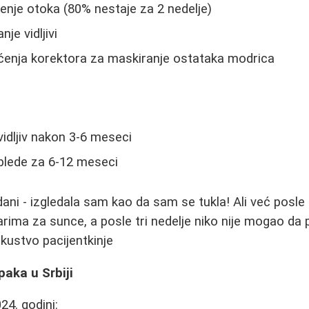
nje otoka (80% nestaje za 2 nedelje)
je vidljivi
enja korektora za maskiranje ostataka modrica
vidljiv nakon 3-6 meseci
zblede za 6-12 meseci
i dani - izgledala sam kao da sam se tukla! Ali već pos
ima za sunce, a posle tri nedelje niko nije mogao da 
Iskustvo pacijentkinje
aka u Srbiji
4. godini: