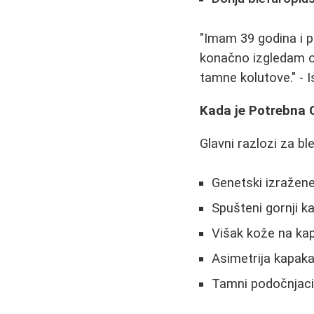
"Imam 39 godina i p
konačno izgledam o
tamne kolutove." - I
Kada je Potrebna 
Glavni razlozi za bl
Genetski izražene
Spušteni gornji ka
Višak kože na kap
Asimetrija kapaka
Tamni podočnjaci