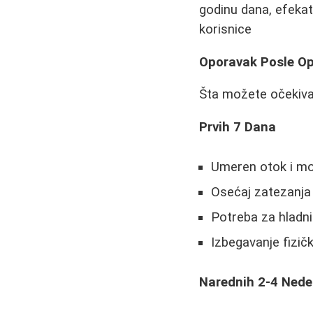
godinu dana, efekat
korisnice
Oporavak Posle Op
Šta možete očekiva
Prvih 7 Dana
Umeren otok i mo
Osećaj zatezanja 
Potreba za hladn
Izbegavanje fizičk
Narednih 2-4 Nede