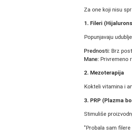
Za one koji nisu spr
1. Fileri (Hijaluron
Popunjavaju udublje
Prednosti:
Brz post
Mane:
Privremeno re
2. Mezoterapija
Kokteli vitamina i 
3. PRP (Plazma b
Stimuliše proizvodn
"Probala sam filere