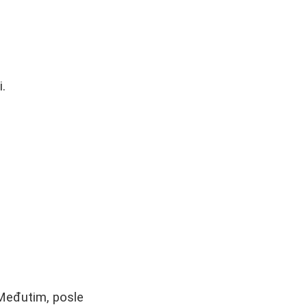
.
 Međutim, posle