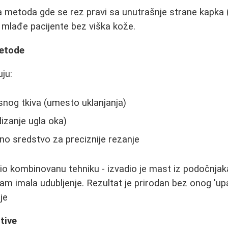
 metoda gde se rez pravi sa unutrašnje strane kapka (b
a mlađe pacijente bez viška kože.
etode
ju:
nog tkiva (umesto uklanjanja)
izanje ugla oka)
o sredstvo za preciznije rezanje
tio kombinovanu tehniku - izvadio je mast iz podočnjaka
m imala udubljenje. Rezultat je prirodan bez onog 'upal
je
tive