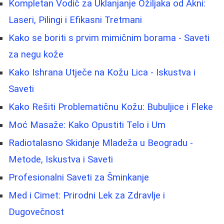
Kompletan Vodič za Uklanjanje Ožiljaka od Akni:
Laseri, Pilingi i Efikasni Tretmani
Kako se boriti s prvim mimičnim borama - Saveti
za negu kože
Kako Ishrana Utječe na Kožu Lica - Iskustva i
Saveti
Kako Rešiti Problematičnu Kožu: Bubuljice i Fleke
Moć Masaže: Kako Opustiti Telo i Um
Radiotalasno Skidanje Mladeža u Beogradu -
Metode, Iskustva i Saveti
Profesionalni Saveti za Šminkanje
Med i Cimet: Prirodni Lek za Zdravlje i
Dugovečnost