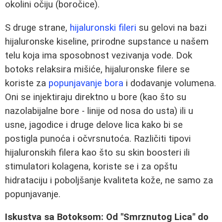
okolini očiju (boročice).
S druge strane,
hijaluronski fileri
su gelovi na bazi
hijaluronske kiseline, prirodne supstance u našem
telu koja ima sposobnost vezivanja vode. Dok
botoks relaksira mišiće, hijaluronske filere se
koriste za
popunjavanje bora
i dodavanje volumena.
Oni se injektiraju direktno u bore (kao što su
nazolabijalne bore - linije od nosa do usta) ili u
usne, jagodice i druge delove lica kako bi se
postigla punoća i očvrsnutoća. Različiti tipovi
hijaluronskih filera kao što su skin boosteri ili
stimulatori kolagena, koriste se i za opštu
hidrataciju i poboljšanje kvaliteta kože, ne samo za
popunjavanje.
Iskustva sa Botoksom: Od "Smrznutog Lica" do