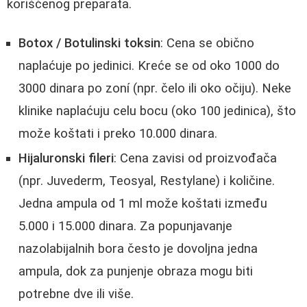
korišćenog preparata.
Botox / Botulinski toksin
: Cena se obično
naplaćuje po jedinici. Kreće se od oko 1000 do
3000 dinara po zoní (npr. čelo ili oko očiju). Neke
klinike naplaćuju celu bocu (oko 100 jedinica), što
može koštati i preko 10.000 dinara.
Hijaluronski fileri
: Cena zavisi od proizvođača
(npr. Juvederm, Teosyal, Restylane) i količine.
Jedna ampula od 1 ml može koštati između
5.000 i 15.000 dinara. Za popunjavanje
nazolabijalnih bora često je dovoljna jedna
ampula, dok za punjenje obraza mogu biti
potrebne dve ili više.