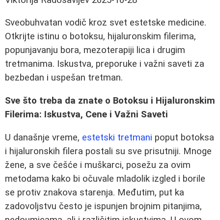
Sveobuhvatan vodič kroz svet estetske medicine.
Otkrijte istinu o botoksu, hijaluronskim filerima,
popunjavanju bora, mezoterapiji lica i drugim
tretmanima. Iskustva, preporuke i važni saveti za
bezbedan i uspešan tretman.
Sve što treba da znate o Botoksu i Hijaluronskim
Filerima: Iskustva, Cene i Važni Saveti
U današnje vreme,
estetski tretmani
poput botoksa
i hijaluronskih filera postali su sve prisutniji. Mnoge
žene, a sve češće i muškarci, posežu za ovim
metodama kako bi očuvale mladolik izgled i borile
se protiv znakova starenja. Međutim, put ka
zadovoljstvu često je ispunjen brojnim pitanjima,
nedoumicama, ali i različitim iskustvima. U ovom