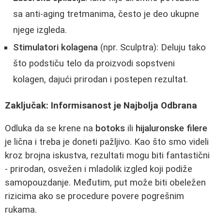
sa anti-aging tretmanima, često je deo ukupne
njege izgleda.
Stimulatori kolagena
(npr. Sculptra): Deluju tako
što podstiču telo da proizvodi sopstveni
kolagen, dajući prirodan i postepen rezultat.
Zaključak: Informisanost je Najbolja Odbrana
Odluka da se krene na
botoks
ili
hijaluronske filere
je lična i treba je doneti pažljivo. Kao što smo videli
kroz brojna iskustva, rezultati mogu biti fantastični
- prirodan, osvežen i mladolik izgled koji podiže
samopouzdanje. Međutim, put može biti obeležen
rizicima ako se procedure povere pogrešnim
rukama.