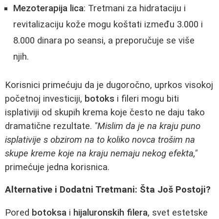
Mezoterapija lica
: Tretmani za hidrataciju i
revitalizaciju kože mogu koštati između 3.000 i
8.000 dinara po seansi, a preporučuje se više
njih.
Korisnici primećuju da je dugoročno, uprkos visokoj
početnoj investiciji,
botoks
i fileri mogu biti
isplativiji od skupih krema koje često ne daju tako
dramatične rezultate.
"Mislim da je na kraju puno
isplativije s obzirom na to koliko novca trošim na
skupe kreme koje na kraju nemaju nekog efekta,"
primećuje jedna korisnica.
Alternative i Dodatni Tretmani: Šta Još Postoji?
Pored
botoksa
i
hijaluronskih filera
, svet estetske