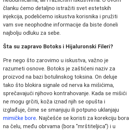
članku ćemo detaljno istražiti svet estetskih
injekcija, podelićemo iskustva korisnika i pružiti
vam sve neophodne informacije da biste doneli
najbolju odluku za sebe.
Šta su zapravo Botoks i Hijaluronski Fileri?
Pre nego što zarovimo u iskustva, važno je
razumeti osnove. Botoks je zaštićeni naziv za
proizvod na bazi botulinskog toksina. On deluje
tako što blokira signale od nerva ka mišićima,
sprečavajući njihovo kontrahovanje. Kada se mišići
ne mogu grčiti, koža iznad njih se opušta i
izglađuje, čime se smanjuju ili potpuno uklanjaju
mimičke bore
. Najčešće se koristi za korekciju bora
na čelu, među obrvama (bora "mrštiteljica") i u