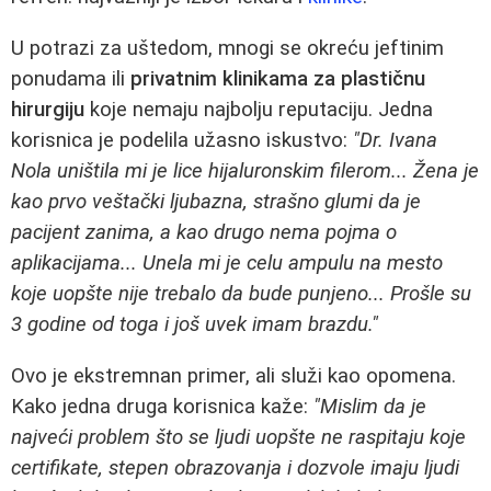
U potrazi za uštedom, mnogi se okreću jeftinim
ponudama ili
privatnim klinikama za plastičnu
hirurgiju
koje nemaju najbolju reputaciju. Jedna
korisnica je podelila užasno iskustvo:
"Dr. Ivana
Nola uništila mi je lice hijaluronskim filerom... Žena je
kao prvo veštački ljubazna, strašno glumi da je
pacijent zanima, a kao drugo nema pojma o
aplikacijama... Unela mi je celu ampulu na mesto
koje uopšte nije trebalo da bude punjeno... Prošle su
3 godine od toga i još uvek imam brazdu."
Ovo je ekstremnan primer, ali služi kao opomena.
Kako jedna druga korisnica kaže:
"Mislim da je
najveći problem što se ljudi uopšte ne raspitaju koje
certifikate, stepen obrazovanja i dozvole imaju ljudi