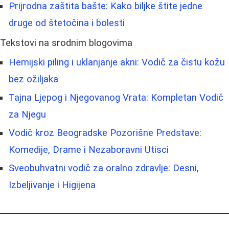
Prijrodna zaštita bašte: Kako biljke štite jedne
druge od štetočina i bolesti
Tekstovi na srodnim blogovima
Hemijski piling i uklanjanje akni: Vodič za čistu kožu
bez ožiljaka
Tajna Ljepog i Njegovanog Vrata: Kompletan Vodič
za Njegu
Vodič kroz Beogradske Pozorišne Predstave:
Komedije, Drame i Nezaboravni Utisci
Sveobuhvatni vodič za oralno zdravlje: Desni,
Izbeljivanje i Higijena