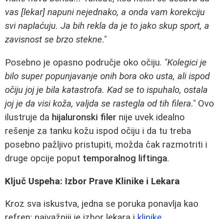
vas [lekar] napuni nejednako, a onda vam korekciju
svi naplaćuju. Ja bih rekla da je to jako skup sport, a
zavisnost se brzo stekne."
Posebno je opasno područje oko očiju.
"Kolegici je
bilo super popunjavanje onih bora oko usta, ali ispod
očiju joj je bila katastrofa. Kad se to ispuhalo, ostala
joj je da visi koža, valjda se rastegla od tih filera."
Ovo
ilustruje da
hijaluronski filer
nije uvek idealno
rešenje za tanku kožu ispod očiju i da tu treba
posebno pažljivo pristupiti, možda čak razmotriti i
druge opcije poput
temporalnog liftinga
.
Ključ Uspeha: Izbor Prave Klinike i Lekara
Kroz sva iskustva, jedna se poruka ponavlja kao
refren: najvažniji je izbor lekara i
klinike
.