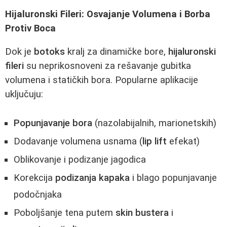
Hijaluronski Fileri: Osvajanje Volumena i Borba
Protiv Boca
Dok je
botoks
kralj za dinamičke bore,
hijaluronski
fileri
su neprikosnoveni za rešavanje gubitka
volumena i statičkih bora. Popularne aplikacije
uključuju:
Popunjavanje bora
(nazolabijalnih, marionetskih)
Dodavanje volumena usnama (
lip lift
efekat)
Oblikovanje i podizanje jagodica
Korekcija
podizanja kapaka
i blago popunjavanje
podočnjaka
Poboljšanje tena putem
skin bustera
i