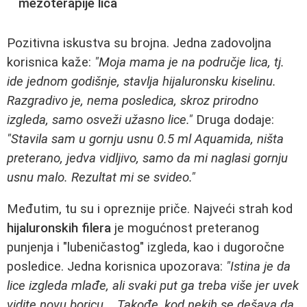
mezoterapije lica
Pozitivna iskustva su brojna. Jedna zadovoljna
korisnica kaže:
"Moja mama je na područje lica, tj.
ide jednom godišnje, stavlja hijaluronsku kiselinu.
Razgradivo je, nema posledica, skroz prirodno
izgleda, samo osveži užasno lice."
Druga dodaje:
"Stavila sam u gornju usnu 0.5 ml Aquamida, ništa
preterano, jedva vidljivo, samo da mi naglasi gornju
usnu malo. Rezultat mi se svideo."
Međutim, tu su i opreznije priče. Najveći strah kod
hijaluronskih filera
je mogućnost preteranog
punjenja i "lubeničastog" izgleda, kao i dugoročne
posledice. Jedna korisnica upozorava:
"Istina je da
lice izgleda mlađe, ali svaki put ga treba više jer uvek
vidite novu boricu... Takođe, kod nekih se dešava da