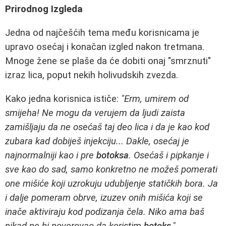
Prirodnog Izgleda
Jedna od najčešćih tema među korisnicama je
upravo osećaj i konačan izgled nakon tretmana.
Mnoge žene se plaše da će dobiti onaj "smrznuti"
izraz lica, poput nekih holivudskih zvezda.
Kako jedna korisnica ističe:
"Erm, umirem od
smijeha! Ne mogu da verujem da ljudi zaista
zamišljaju da ne osećaš taj deo lica i da je kao kod
zubara kad dobiješ injekciju... Dakle, osećaj je
najnormalniji kao i pre
botoksa
. Osećaš i pipkanje i
sve kao do sad, samo konkretno ne možeš pomerati
one mišiće koji uzrokuju udubljenje statičkih bora. Ja
i dalje pomeram obrve, izuzev onih mišića koji se
inače aktiviraju kod podizanja čela. Niko ama baš
nikad ne bi poverovao da koristim
botoks
."