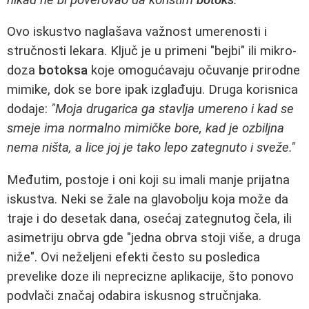
Ovo iskustvo naglašava važnost umerenosti i
stručnosti lekara. Ključ je u primeni "bejbi" ili mikro-
doza
botoksa
koje omogućavaju očuvanje prirodne
mimike, dok se bore ipak izglađuju. Druga korisnica
dodaje:
"Moja drugarica ga stavlja umereno i kad se
smeje ima normalno mimičke bore, kad je ozbiljna
nema ništa, a lice joj je tako lepo zategnuto i sveže."
Međutim, postoje i oni koji su imali manje prijatna
iskustva. Neki se žale na glavobolju koja može da
traje i do desetak dana, osećaj zategnutog čela, ili
asimetriju obrva gde "jedna obrva stoji više, a druga
niže". Ovi neželjeni efekti često su posledica
prevelike doze ili neprecizne aplikacije, što ponovo
podvlači značaj odabira iskusnog stručnjaka.