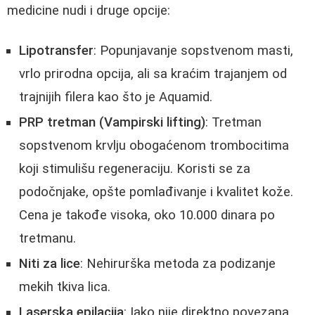
medicine nudi i druge opcije:
Lipotransfer
: Popunjavanje sopstvenom masti,
vrlo prirodna opcija, ali sa kraćim trajanjem od
trajnijih filera kao što je Aquamid.
PRP tretman (Vampirski lifting)
: Tretman
sopstvenom krvlju obogaćenom trombocitima
koji stimulišu regeneraciju. Koristi se za
podočnjake, opšte pomlađivanje i kvalitet kože.
Cena je takođe visoka, oko 10.000 dinara po
tretmanu.
Niti za lice
: Nehirurška metoda za podizanje
mekih tkiva lica.
Laserska epilacija
: Iako nije direktno povezana