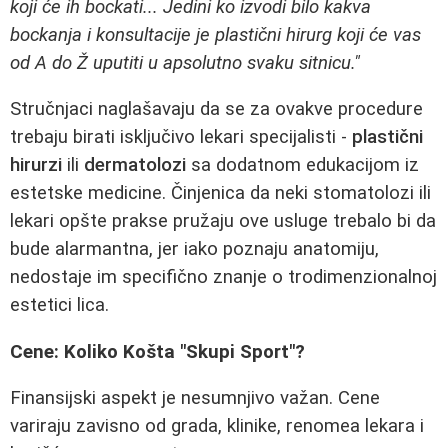
koji će ih bockati... Jedini ko izvodi bilo kakva
bockanja i konsultacije je plastični hirurg koji će vas
od A do Ž uputiti u apsolutno svaku sitnicu."
Stručnjaci naglašavaju da se za ovakve procedure
trebaju birati isključivo lekari specijalisti -
plastični
hirurzi
ili
dermatolozi
sa dodatnom edukacijom iz
estetske medicine. Činjenica da neki stomatolozi ili
lekari opšte prakse pružaju ove usluge trebalo bi da
bude alarmantna, jer iako poznaju anatomiju,
nedostaje im specifično znanje o trodimenzionalnoj
estetici lica.
Cene: Koliko Košta "Skupi Sport"?
Finansijski aspekt je nesumnjivo važan. Cene
variraju zavisno od grada, klinike, renomea lekara i