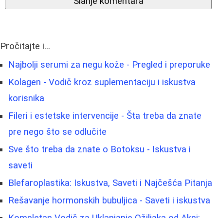
Slanje komentara
Pročitajte i...
Najbolji serumi za negu kože - Pregled i preporuke
Kolagen - Vodič kroz suplementaciju i iskustva
korisnika
Fileri i estetske intervencije - Šta treba da znate
pre nego što se odlučite
Sve što treba da znate o Botoksu - Iskustva i
saveti
Blefaroplastika: Iskustva, Saveti i Najčešća Pitanja
Rešavanje hormonskih bubuljica - Saveti i iskustva
Kompletan Vodič za Uklanjanje Ožiljaka od Akni: