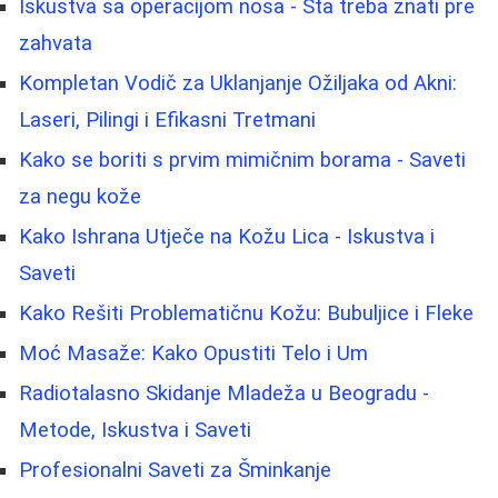
Iskustva sa operacijom nosa - Šta treba znati pre
zahvata
Kompletan Vodič za Uklanjanje Ožiljaka od Akni:
Laseri, Pilingi i Efikasni Tretmani
Kako se boriti s prvim mimičnim borama - Saveti
za negu kože
Kako Ishrana Utječe na Kožu Lica - Iskustva i
Saveti
Kako Rešiti Problematičnu Kožu: Bubuljice i Fleke
Moć Masaže: Kako Opustiti Telo i Um
Radiotalasno Skidanje Mladeža u Beogradu -
Metode, Iskustva i Saveti
Profesionalni Saveti za Šminkanje