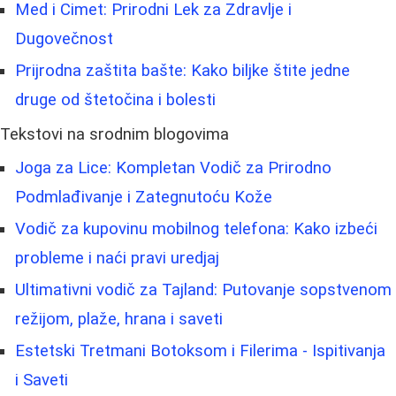
Med i Cimet: Prirodni Lek za Zdravlje i
Dugovečnost
Prijrodna zaštita bašte: Kako biljke štite jedne
druge od štetočina i bolesti
Tekstovi na srodnim blogovima
Joga za Lice: Kompletan Vodič za Prirodno
Podmlađivanje i Zategnutoću Kože
Vodič za kupovinu mobilnog telefona: Kako izbeći
probleme i naći pravi uredjaj
Ultimativni vodič za Tajland: Putovanje sopstvenom
režijom, plaže, hrana i saveti
Estetski Tretmani Botoksom i Filerima - Ispitivanja
i Saveti