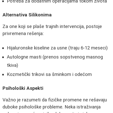
Potreba za dodatnim operacijama tokom života
Alternativa Silikonima
Za one koji se plaše trajnih intervencija, postoje
privremena rešenja:
Hijaluronske kiseline za usne (traju 6-12 meseci)
Autologne masti (prenos sopstvenog masnog
tkiva)
Kozmetički trikovi sa šminkom i odećom
Psihološki Aspekti
Važno je razumeti da fizičke promene ne rešavaju
duboke psihološke probleme. Neka istraživanja