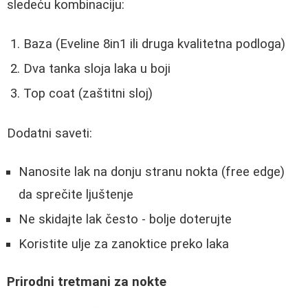
sledeću kombinaciju:
Baza (Eveline 8in1 ili druga kvalitetna podloga)
Dva tanka sloja laka u boji
Top coat (zaštitni sloj)
Dodatni saveti:
Nanosite lak na donju stranu nokta (free edge)
da sprečite ljuštenje
Ne skidajte lak često - bolje doterujte
Koristite ulje za zanoktice preko laka
Prirodni tretmani za nokte