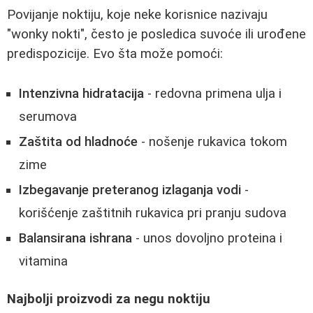
Povijanje noktiju, koje neke korisnice nazivaju
"wonky nokti", često je posledica suvoće ili urođene
predispozicije. Evo šta može pomoći:
Intenzivna hidratacija
- redovna primena ulja i
serumova
Zaštita od hladnoće
- nošenje rukavica tokom
zime
Izbegavanje preteranog izlaganja vodi
-
korišćenje zaštitnih rukavica pri pranju sudova
Balansirana ishrana
- unos dovoljno proteina i
vitamina
Najbolji proizvodi za negu noktiju