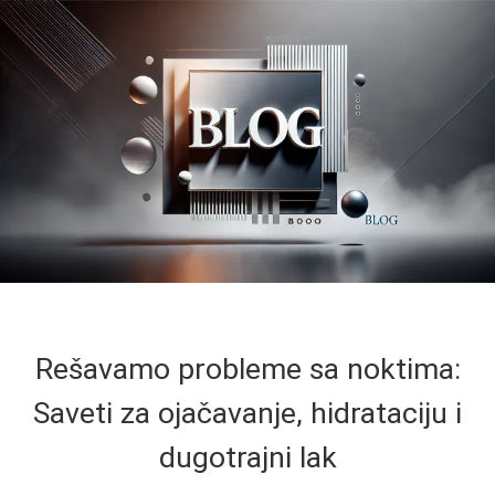
Rešavamo probleme sa noktima:
Saveti za ojačavanje, hidrataciju i
dugotrajni lak