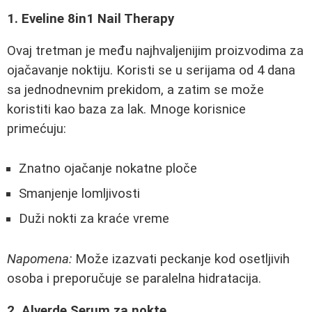
1. Eveline 8in1 Nail Therapy
Ovaj tretman je među najhvaljenijim proizvodima za
ojačavanje noktiju. Koristi se u serijama od 4 dana
sa jednodnevnim prekidom, a zatim se može
koristiti kao baza za lak. Mnoge korisnice
primećuju:
Znatno ojačanje nokatne ploče
Smanjenje lomljivosti
Duži nokti za kraće vreme
Napomena:
Može izazvati peckanje kod osetljivih
osoba i preporučuje se paralelna hidratacija.
2. Alverde Serum za nokte