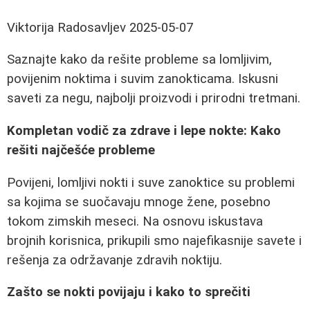
Viktorija Radosavljev
2025-05-07
Saznajte kako da rešite probleme sa lomljivim,
povijenim noktima i suvim zanokticama. Iskusni
saveti za negu, najbolji proizvodi i prirodni tretmani.
Kompletan vodič za zdrave i lepe nokte: Kako
rešiti najčešće probleme
Povijeni, lomljivi nokti i suve zanoktice su problemi
sa kojima se suočavaju mnoge žene, posebno
tokom zimskih meseci. Na osnovu iskustava
brojnih korisnica, prikupili smo najefikasnije savete i
rešenja za održavanje zdravih noktiju.
Zašto se nokti povijaju i kako to sprečiti