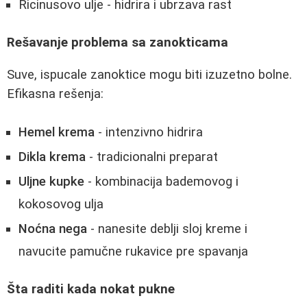
Ricinusovo ulje - hidrira i ubrzava rast
Rešavanje problema sa zanokticama
Suve, ispucale zanoktice mogu biti izuzetno bolne.
Efikasna rešenja:
Hemel krema
- intenzivno hidrira
Dikla krema
- tradicionalni preparat
Uljne kupke
- kombinacija bademovog i
kokosovog ulja
Noćna nega
- nanesite deblji sloj kreme i
navucite pamučne rukavice pre spavanja
Šta raditi kada nokat pukne