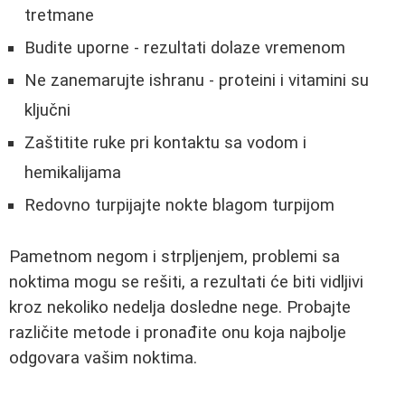
tretmane
Budite uporne - rezultati dolaze vremenom
Ne zanemarujte ishranu - proteini i vitamini su
ključni
Zaštitite ruke pri kontaktu sa vodom i
hemikalijama
Redovno turpijajte nokte blagom turpijom
Pametnom negom i strpljenjem, problemi sa
noktima mogu se rešiti, a rezultati će biti vidljivi
kroz nekoliko nedelja dosledne nege. Probajte
različite metode i pronađite onu koja najbolje
odgovara vašim noktima.