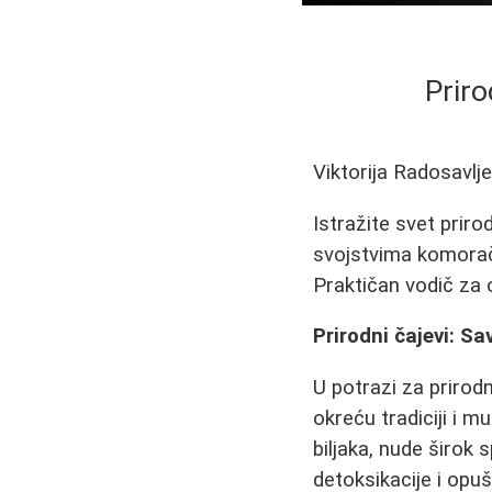
Priro
Viktorija Radosavlj
Istražite svet prir
svojstvima komorača,
Praktičan vodič za
Prirodni čajevi: S
U potrazi za prirod
okreću tradiciji i mu
biljaka, nude širok
detoksikacije i opu