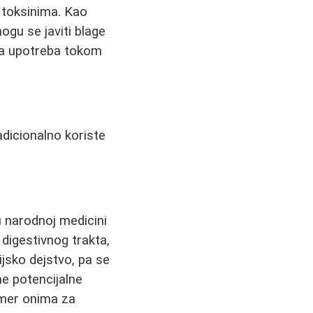
 toksinima. Kao
ogu se javiti blage
ana upotreba tokom
adicionalno koriste
u narodnoj medicini
 digestivnog trakta,
ijsko dejstvo, pa se
jne potencijalne
imer onima za