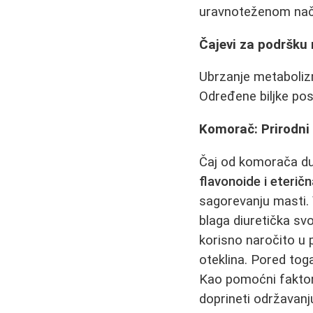
uravnoteženom nači
Čajevi za podršku
Ubrzanje metabolizma
Određene biljke pos
Komorač: Prirodni 
Čaj od komorača dug
flavonoide i eteričn
sagorevanju masti. 
blaga diuretička sv
korisno naročito u 
oteklina. Pored tog
Kao pomoćni faktor
doprineti održavanj