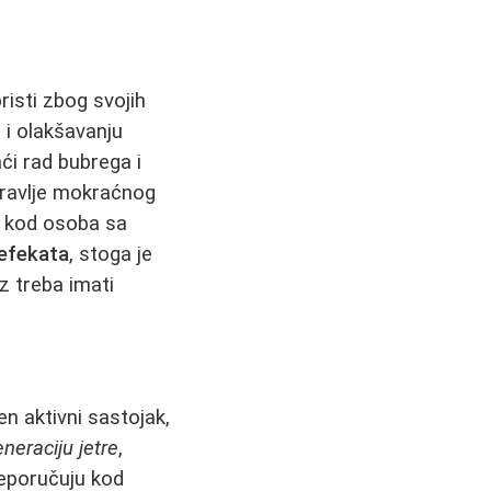
risti zbog svojih
 i olakšavanju
ći rad bubrega i
zdravlje mokraćnog
i kod osoba sa
efekata
, stoga je
z treba imati
en aktivni sastojak,
eneraciju jetre
,
reporučuju kod