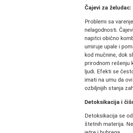
Čajevi za želudac
Problemi sa varenje
nelagodnosti. Čajevi
napitci obično komb
umiruje upale i pom
kod mučnine, dok sla
prirodnom rešenju k
ljudi. Efekti se če
imati na umu da ovi
ozbiljnijih stanja z
Detoksikacija i čiš
Detoksikacija se o
štetnih materija. N
jetre i bubrega.