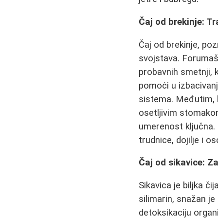
Čaj od brekinje: T
Čaj od brekinje, po
svojstava. Forumaši
probavnih smetnji, 
pomoći u izbacivanj
sistema. Međutim, 
osetljivim stomak
umerenost ključna. 
trudnice, dojilje i 
Čaj od sikavice: Za
Sikavica je biljka č
silimarin, snažan je
detoksikaciju organ