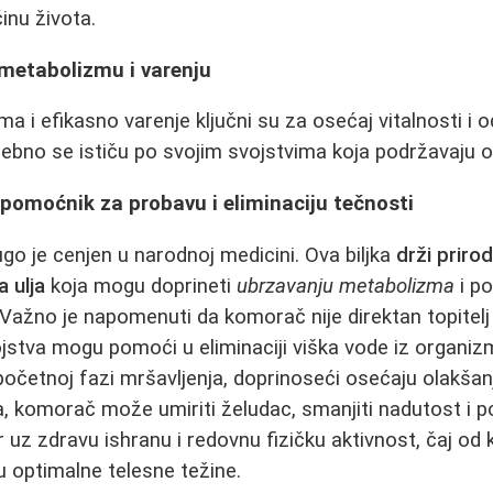
nu života.
 metabolizmu i varenju
 i efikasno varenje ključni su za osećaj vitalnosti i o
ebno se ističu po svojim svojstvima koja podržavaju 
pomoćnik za probavu i eliminaciju tečnosti
o je cenjen u narodnoj medicini. Ova biljka
drži priro
a ulja
koja mogu doprineti
ubrzavanju metabolizma
i po
Važno je napomenuti da komorač nije direktan topitelj 
ojstva mogu pomoći u eliminaciji viška vode iz organiz
početnoj fazi mršavljenja, doprinoseći osećaju olakšan
a, komorač može umiriti želudac, smanjiti nadutost i p
 uz zdravu ishranu i redovnu fizičku aktivnost, čaj 
u optimalne telesne težine.