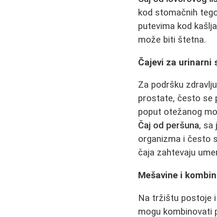
kod stomačnih tegob
putevima kod kašlja
može biti štetna.
Čajevi za urinarni
Za podršku zdravlj
prostate, često se
poput otežanog mo
Čaj od peršuna
, sa
organizma i često se
čaja zahtevaju ume
Mešavine i kombin
Na tržištu postoje 
mogu kombinovati pr