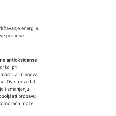
državanje energije.
ove procese.
dne antioksidanse
dršci pri
masti, ali njegova
ma. Ovo može biti
ja i smanjenju
oboljšati probavu.
od komorača može