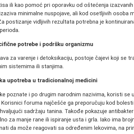
tisa ili kao pomoć pri oporavku od oštećenja izazvanih
 izaziva minimalne nuspojave, ali kod osetljivih osoba m
 postizanje vidljivih rezultata potrebna je kontinuir
perioda.
pecifične potrebe i podršku organizmu
va za varenje i detoksikaciju, postoje čajevi koji se tr
m sistemima ili stanjima.
ka upotreba u tradicionalnoj medicini
ljke poznate i po drugim narodnim nazivima, koristi se 
. Korisnici foruma najčešće ga preporučuju kod bolesti
ahvaljujući sadržaju tanina. Takođe pokazuje antibakter
alno za manje rane ili ispiranje usta i grla. Iako ima bro
znati da može reagovati sa određenim lekovima, na pr