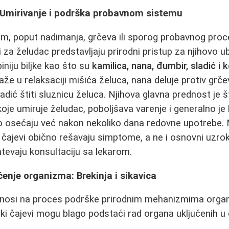
: Umirivanje i podrška probavnom sistemu
m, poput nadimanja, grčeva ili sporog probavnog proc
 za želudac predstavljaju prirodni pristup za njihovo u
iniju biljke kao što su
kamilica, nana, đumbir, sladić i
aže u relaksaciji mišića želuca, nana deluje protiv gr
dić štiti sluznicu želuca. Njihova glavna prednost je š
oje umiruje želudac, poboljšava varenje i generalno j
sto osećaju već nakon nekoliko dana redovne upotrebe.
 čajevi obično rešavaju simptome, a ne i osnovni uzro
ahtevaju konsultaciju sa lekarom.
ćenje organizma: Brekinja i sikavica
dnosi na proces podrške prirodnim mehanizmima organ
eki čajevi mogu blago podstaći rad organa uključenih u