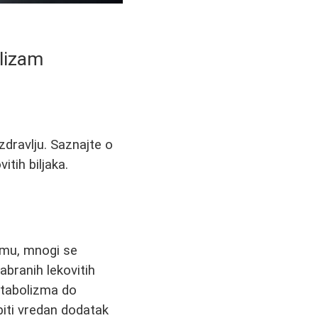
olizam
zdravlju. Saznajte o
itih biljaka.
zmu, mnogi se
dabranih lekovitih
metabolizma do
biti vredan dodatak