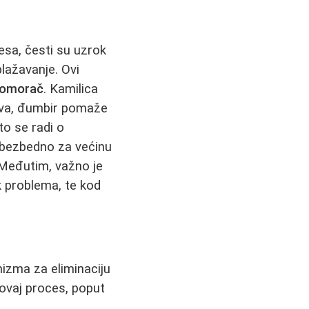
esa, česti su uzrok
blažavanje. Ovi
 komorač
. Kamilica
čeva, đumbir pomaže
to se radi o
e bezbedno za većinu
 Međutim, važno je
k problema, te kod
izma za eliminaciju
 ovaj proces, poput