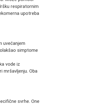
dršku respiratornim
 prekomerna upotreba
im uvećanjem
je olakšao simptome
ka vode iz
pri mršavljenju. Oba
pecifične svrhe. One