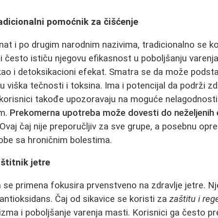
radicionalni pomoćnik za čišćenje
znat i po drugim narodnim nazivima, tradicionalno se ko
 često ističu njegovu efikasnost u poboljšanju varenja
kao i detoksikacioni efekat. Smatra se da može podsta
u viška tečnosti i toksina. Ima i potencijal da podrži 
korisnici takođe upozoravaju na moguće nelagodnost
om.
Prekomerna upotreba može dovesti do neželjenih 
Ovaj čaj nije preporučljiv za sve grupe, a posebnu opre
osobe sa hroničnim bolestima.
štitnik jetre
ija se primena fokusira prvenstveno na zdravlje jetre. Nj
 antioksidans. Čaj od sikavice se koristi za
zaštitu i reg
izma i poboljšanje varenja masti. Korisnici ga često p