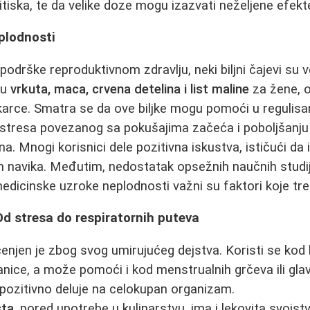
itiska, te da velike doze mogu izazvati neželjene efekt
plodnosti
odrške reproduktivnom zdravlju, neki biljni čajevi su 
ču
vrkuta, maca, crvena detelina i list maline
za žene,
rce. Smatra se da ove biljke mogu pomoći u regulis
 stresa povezanog sa pokušajima začeća i poboljšanju 
na. Mnogi korisnici dele pozitivna iskustva, ističući d
 navika. Međutim, nedostatak opsežnih naučnih studija
dicinske uzroke neplodnosti važni su faktori koje treb
 Od stresa do respiratornih puteva
enjen je zbog svog umirujućeg dejstva. Koristi se kod b
nice, a može pomoći i kod menstrualnih grčeva ili gla
pozitivno deluje na celokupan organizam.
sta
, pored upotrebe u kulinarstvu, ima i lekovita svoj