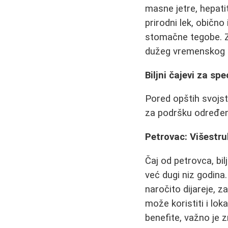
masne jetre, hepati
prirodni lek, obično
stomačne tegobe. Za
dužeg vremenskog 
Biljni čajevi za s
Pored opštih svojsta
za podršku određeni
Petrovac: Višestru
Čaj od petrovca, bi
već dugi niz godina
naročito dijareje, z
može koristiti i lok
benefite, važno je 