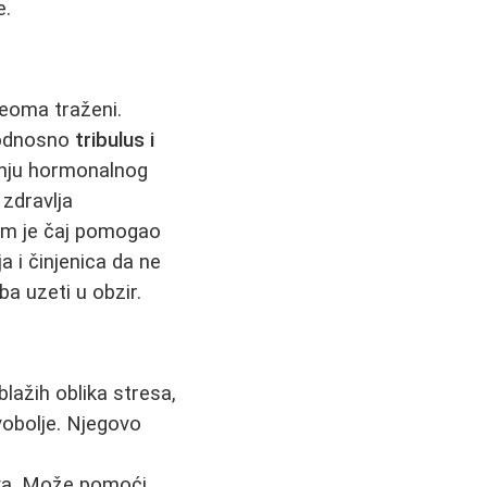
e.
veoma traženi.
 odnosno
tribulus i
anju hormonalnog
zdravlja
a im je čaj pomogao
 i činjenica da ne
a uzeti u obzir.
lažih oblika stresa,
vobolje. Njegovo
stva. Može pomoći