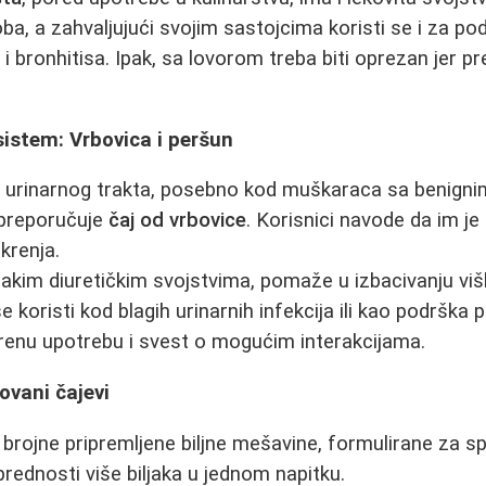
a, a zahvaljujući svojim sastojcima koristi se i za po
 i bronhitisa. Ipak, sa lovorom treba biti oprezan jer
 sistem: Vrbovica i peršun
u urinarnog trakta, posebno kod muškaraca sa benign
 preporučuje
čaj od vrbovice
. Korisnici navode da im 
krenja.
 jakim diuretičkim svojstvima, pomaže u izbacivanju viš
 koristi kod blagih urinarnih infekcija ili kao podrška 
renu upotrebu i svest o mogućim interakcijama.
ovani čajevi
i brojne pripremljene biljne mešavine, formulirane za s
ednosti više biljaka u jednom napitku.