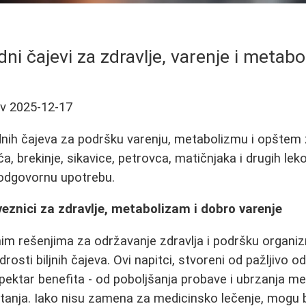
dni čajevi za zdravlje, varenje i metab
ev
2025-12-17
odnih čajeva za podršku varenju, metabolizmu i opštem 
 brekinje, sikavice, petrovca, matičnjaka i drugih lekov
 odgovornu upotrebu.
aveznici za zdravlje, metabolizam i dobro varenje
nim rešenjima za održavanje zdravlja i podršku organi
drosti biljnih čajeva. Ovi napitci, stvoreni od pažljivo o
 spektar benefita - od poboljšanja probave i ubrzanja 
štanja. Iako nisu zamena za medicinsko lečenje, mogu 