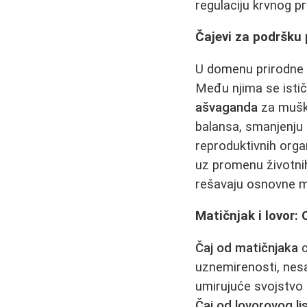
regulaciju krvnog pr
Čajevi za podršku 
U domenu prirodne p
Među njima se isti
ašvaganda
za muška
balansa, smanjenju
reproduktivnih orga
uz promenu životnih
rešavaju osnovne me
Matičnjak i lovor:
Čaj od matičnjaka
c
uznemirenosti, nesa
umirujuće svojstvo 
Čaj od lovorovog li