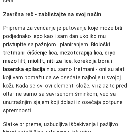
sebi.
Završna reč - zablistajte na svoj način
Priprema za venčanje je putovanje koje može biti
podjednako lepo kao i sam dan ukoliko mu
pristupite sa pažnjom i planiranjem.
Biološki
tretmani
,
čišćenje lica
,
mezoterapija lica
,
cryo
mezo lift
,
miolift
,
niti za lice
,
korekcija bora
i
laserska epilacija
nisu samo tretmani - oni su alati
koji vam pomažu da se osećate najbolje u svojoj
koži. Kada se svi ovi elementi slože, vi izlazite pred
oltar ne samo sa savršenom šminkom, već sa
unutrašnjim sjajem koji dolazi iz osećaja potpune
spremnosti.
Slatke pripreme, uzbudljiva iščekivanja i pažljivo