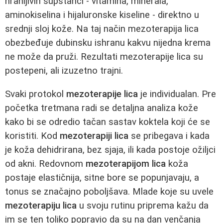
hranljivih supstanci - vitamina, minerala,
aminokiselina i hijaluronske kiseline - direktno u
srednji sloj kože. Na taj način mezoterapija lica
obezbeđuje dubinsku ishranu kakvu nijedna krema
ne može da pruži. Rezultati mezoterapije lica su
postepeni, ali izuzetno trajni.
Svaki protokol
mezoterapije lica
je individualan. Pre
početka tretmana radi se detaljna analiza kože
kako bi se odredio tačan sastav koktela koji će se
koristiti. Kod
mezoterapiji lica
se pribegava i kada
je koža dehidrirana, bez sjaja, ili kada postoje ožiljci
od akni. Redovnom
mezoterapijom lica
koža
postaje elastičnija, sitne bore se popunjavaju, a
tonus se značajno poboljšava. Mlade koje su uvele
mezoterapiju lica
u svoju rutinu priprema kažu da
im se ten toliko popravio da su na dan venčanja