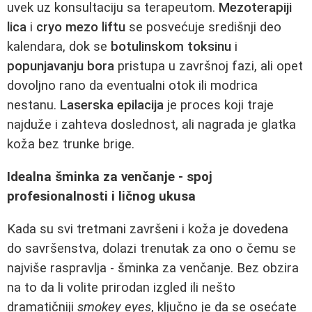
uvek uz konsultaciju sa terapeutom.
Mezoterapiji
lica
i
cryo mezo liftu
se posvećuje središnji deo
kalendara, dok se
botulinskom toksinu
i
popunjavanju bora
pristupa u završnoj fazi, ali opet
dovoljno rano da eventualni otok ili modrica
nestanu.
Laserska epilacija
je proces koji traje
najduže i zahteva doslednost, ali nagrada je glatka
koža bez trunke brige.
Idealna šminka za venčanje - spoj
profesionalnosti i ličnog ukusa
Kada su svi tretmani završeni i koža je dovedena
do savršenstva, dolazi trenutak za ono o čemu se
najviše raspravlja - šminka za venčanje. Bez obzira
na to da li volite prirodan izgled ili nešto
dramatičniji
smokey eyes
, ključno je da se osećate