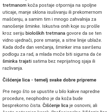
tretmanom
koža postaje otpornija na spoljne
uticaje, manje sklona isušivanju ili prekomernom
mašćenju, a samim tim i mnogo zahvalnija za
nanošenje šminke. Iskustva onih koje su prošle
kroz seriju
bioloških tretmana
govore da se ten
vidno ujednači, pore smanje, a sitne linije ublaže.
Kada dođe dan venčanja, šminker ima savršenu
podlogu za rad, a mlada može biti sigurna da će
šminka trajati
satima bez neprijatnog sjaja ili
razlivanja.
Čišćenje lica - temelj svake dobre pripreme
Pre nego što se upustite u bilo kakve napredne
procedure, neophodno je da koža bude
besprekorno čista.
Čišćenje lica
je osnovni, ali