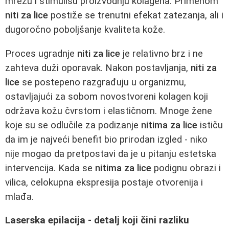
mrežu i stimulišu proizvodnju kolagena. Primenom
niti za lice
postiže se trenutni efekat zatezanja, ali i
dugoročno poboljšanje kvaliteta kože.
Proces ugradnje
niti za lice
je relativno brz i ne
zahteva duži oporavak. Nakon postavljanja,
niti za
lice
se postepeno razgrađuju u organizmu,
ostavljajući za sobom novostvoreni kolagen koji
održava kožu čvrstom i elastičnom. Mnoge žene
koje su se odlučile za podizanje
nitima za lice
ističu
da im je najveći benefit bio prirodan izgled - niko
nije mogao da pretpostavi da je u pitanju estetska
intervencija. Kada se
nitima za lice
podignu obrazi i
vilica, celokupna ekspresija postaje otvorenija i
mlađa.
Laserska epilacija - detalj koji čini razliku