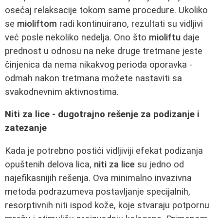
osećaj relaksacije tokom same procedure. Ukoliko
se
mioliftom
radi kontinuirano, rezultati su vidljivi
već posle nekoliko nedelja. Ono što
mioliftu
daje
prednost u odnosu na neke druge tretmane jeste
činjenica da nema nikakvog perioda oporavka -
odmah nakon tretmana možete nastaviti sa
svakodnevnim aktivnostima.
Niti za lice - dugotrajno rešenje za podizanje i
zatezanje
Kada je potrebno postići vidljiviji efekat podizanja
opuštenih delova lica,
niti za lice
su jedno od
najefikasnijih rešenja. Ova minimalno invazivna
metoda podrazumeva postavljanje specijalnih,
resorptivnih niti ispod kože, koje stvaraju potpornu