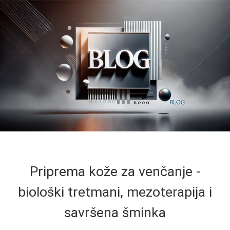
Priprema kože za venčanje -
biološki tretmani, mezoterapija i
savršena šminka