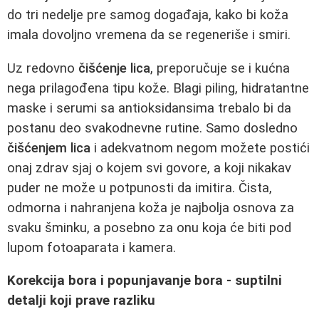
do tri nedelje pre samog događaja, kako bi koža
imala dovoljno vremena da se regeneriše i smiri.
Uz redovno
čišćenje lica
, preporučuje se i kućna
nega prilagođena tipu kože. Blagi piling, hidratantne
maske i serumi sa antioksidansima trebalo bi da
postanu deo svakodnevne rutine. Samo dosledno
čišćenjem lica
i adekvatnom negom možete postići
onaj zdrav sjaj o kojem svi govore, a koji nikakav
puder ne može u potpunosti da imitira. Čista,
odmorna i nahranjena koža je najbolja osnova za
svaku šminku, a posebno za onu koja će biti pod
lupom fotoaparata i kamera.
Korekcija bora i popunjavanje bora - suptilni
detalji koji prave razliku