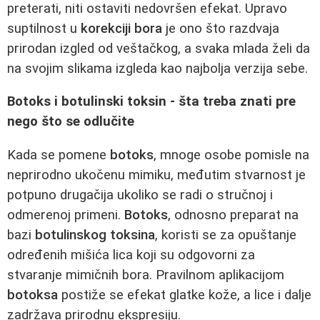
preterati, niti ostaviti nedovršen efekat. Upravo
suptilnost u
korekciji bora
je ono što razdvaja
prirodan izgled od veštačkog, a svaka mlada želi da
na svojim slikama izgleda kao najbolja verzija sebe.
Botoks i botulinski toksin - šta treba znati pre
nego što se odlučite
Kada se pomene
botoks
, mnoge osobe pomisle na
neprirodno ukočenu mimiku, međutim stvarnost je
potpuno drugačija ukoliko se radi o stručnoj i
odmerenoj primeni.
Botoks
, odnosno preparat na
bazi
botulinskog toksina
, koristi se za opuštanje
određenih mišića lica koji su odgovorni za
stvaranje mimičnih bora. Pravilnom aplikacijom
botoksa
postiže se efekat glatke kože, a lice i dalje
zadržava prirodnu ekspresiju.