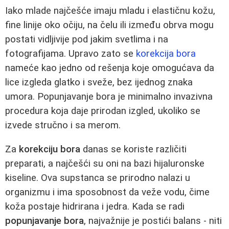
Iako mlade najčešće imaju mladu i elastičnu kožu,
fine linije oko očiju, na čelu ili između obrva mogu
postati vidljivije pod jakim svetlima i na
fotografijama. Upravo zato se
korekcija bora
nameće kao jedno od rešenja koje omogućava da
lice izgleda glatko i sveže, bez ijednog znaka
umora. Popunjavanje bora je minimalno invazivna
procedura koja daje prirodan izgled, ukoliko se
izvede stručno i sa merom.
Za
korekciju bora
danas se koriste različiti
preparati, a najčešći su oni na bazi hijaluronske
kiseline. Ova supstanca se prirodno nalazi u
organizmu i ima sposobnost da veže vodu, čime
koža postaje hidrirana i jedra. Kada se radi
popunjavanje bora
, najvažnije je postići balans - niti