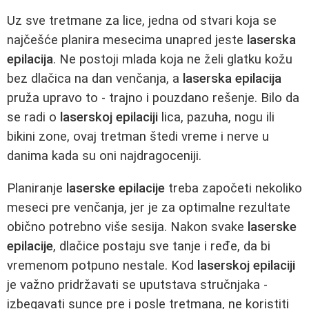
Uz sve tretmane za lice, jedna od stvari koja se
najčešće planira mesecima unapred jeste
laserska
epilacija
. Ne postoji mlada koja ne želi glatku kožu
bez dlačica na dan venčanja, a
laserska epilacija
pruža upravo to - trajno i pouzdano rešenje. Bilo da
se radi o
laserskoj epilaciji
lica, pazuha, nogu ili
bikini zone, ovaj tretman štedi vreme i nerve u
danima kada su oni najdragoceniji.
Planiranje
laserske epilacije
treba započeti nekoliko
meseci pre venčanja, jer je za optimalne rezultate
obično potrebno više sesija. Nakon svake
laserske
epilacije
, dlačice postaju sve tanje i ređe, da bi
vremenom potpuno nestale. Kod
laserskoj epilaciji
je važno pridržavati se uputstava stručnjaka -
izbegavati sunce pre i posle tretmana, ne koristiti