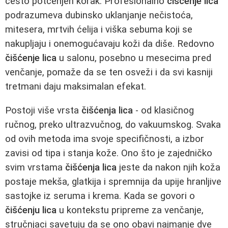
često potcenjen korak. Profesionalno
čišćenje lica
podrazumeva dubinsko uklanjanje nečistoća,
mitesera, mrtvih ćelija i viška sebuma koji se
nakupljaju i onemogućavaju koži da diše. Redovno
čišćenje lica
u salonu, posebno u mesecima pred
venčanje, pomaže da se ten osveži i da svi kasniji
tretmani daju maksimalan efekat.
Postoji više vrsta
čišćenja lica
- od klasičnog
ručnog, preko ultrazvučnog, do vakuumskog. Svaka
od ovih metoda ima svoje specifičnosti, a izbor
zavisi od tipa i stanja kože. Ono što je zajedničko
svim vrstama
čišćenja lica
jeste da nakon njih koža
postaje mekša, glatkija i spremnija da upije hranljive
sastojke iz seruma i krema. Kada se govori o
čišćenju lica
u kontekstu pripreme za venčanje,
stručnjaci savetuju da se ono obavi najmanje dve