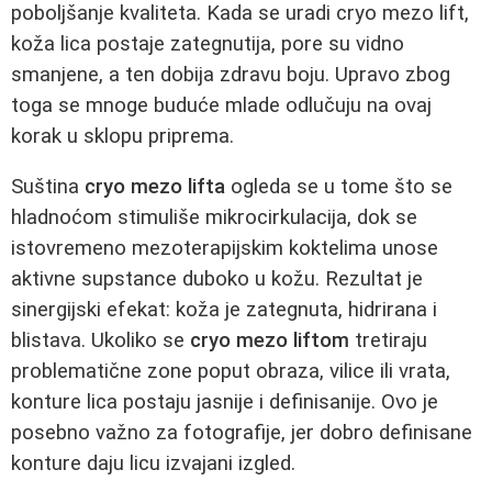
poboljšanje kvaliteta. Kada se uradi cryo mezo lift,
koža lica postaje zategnutija, pore su vidno
smanjene, a ten dobija zdravu boju. Upravo zbog
toga se mnoge buduće mlade odlučuju na ovaj
korak u sklopu priprema.
Suština
cryo mezo lifta
ogleda se u tome što se
hladnoćom stimuliše mikrocirkulacija, dok se
istovremeno mezoterapijskim koktelima unose
aktivne supstance duboko u kožu. Rezultat je
sinergijski efekat: koža je zategnuta, hidrirana i
blistava. Ukoliko se
cryo mezo liftom
tretiraju
problematične zone poput obraza, vilice ili vrata,
konture lica postaju jasnije i definisanije. Ovo je
posebno važno za fotografije, jer dobro definisane
konture daju licu izvajani izgled.