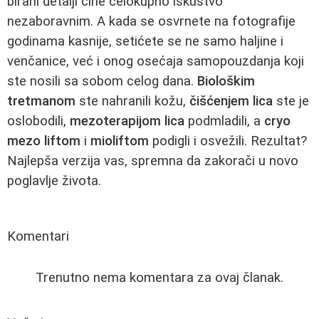
birani detalji čine celokupno iskustvo
nezaboravnim. A kada se osvrnete na fotografije
godinama kasnije, setićete se ne samo haljine i
venčanice, već i onog osećaja samopouzdanja koji
ste nosili sa sobom celog dana.
Biološkim
tretmanom
ste nahranili kožu,
čišćenjem lica
ste je
oslobodili,
mezoterapijom lica
podmladili, a
cryo
mezo liftom
i
mioliftom
podigli i osvežili. Rezultat?
Najlepša verzija vas, spremna da zakorači u novo
poglavlje života.
Komentari
Trenutno nema komentara za ovaj članak.