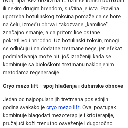
ovog tipa. Bez obzira na to da li se koristi
botoxom
ili nekim drugim brendom, suština je ista. Pravilna
upotreba
botulinskog toksina
pomaže da se bore
na čelu, između obrva i takozvane „kamilice"
značajno smanje, a da pritom lice ostane
pokretljivo i prirodno. Uz
botulinski toksin
, mnogi
se odlučuju i na dodatne tretmane nege, jer efekat
podmlađivanja može biti još izraženiji kada se
kombinuje sa
biološkom tretmanu
naklonjenim
metodama regeneracije.
Cryo mezo lift - spoj hlađenja i dubinske obnove
Jedan od najpopularnijih tretmana poslednjih
godina svakako je
cryo mezo lift
. Ovaj postupak
kombinuje blagodati mezoterapije i krioterapije,
pružajući koži trenutno osveženje i dugoročno