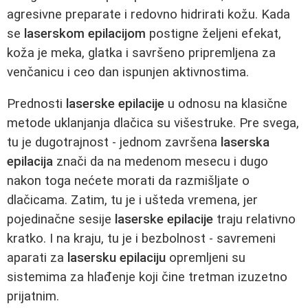
agresivne preparate i redovno hidrirati kožu. Kada
se
laserskom epilacijom
postigne željeni efekat,
koža je meka, glatka i savršeno pripremljena za
venčanicu i ceo dan ispunjen aktivnostima.
Prednosti
laserske epilacije
u odnosu na klasične
metode uklanjanja dlačica su višestruke. Pre svega,
tu je dugotrajnost - jednom završena
laserska
epilacija
znači da na medenom mesecu i dugo
nakon toga nećete morati da razmišljate o
dlačicama. Zatim, tu je i ušteda vremena, jer
pojedinačne sesije
laserske epilacije
traju relativno
kratko. I na kraju, tu je i bezbolnost - savremeni
aparati za
lasersku epilaciju
opremljeni su
sistemima za hlađenje koji čine tretman izuzetno
prijatnim.