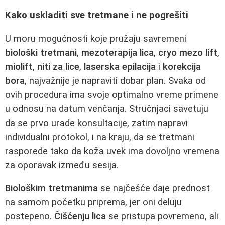
Kako uskladiti sve tretmane i ne pogrešiti
U moru mogućnosti koje pružaju savremeni
biološki tretmani
,
mezoterapija lica
,
cryo mezo lift
,
miolift
,
niti za lice
,
laserska epilacija
i
korekcija
bora
, najvažnije je napraviti dobar plan. Svaka od
ovih procedura ima svoje optimalno vreme primene
u odnosu na datum venčanja. Stručnjaci savetuju
da se prvo urade konsultacije, zatim napravi
individualni protokol, i na kraju, da se tretmani
rasporede tako da koža uvek ima dovoljno vremena
za oporavak između sesija.
Biološkim tretmanima
se najčešće daje prednost
na samom početku priprema, jer oni deluju
postepeno.
Čišćenju lica
se pristupa povremeno, ali