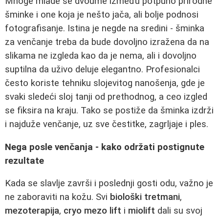
Mnoge mlade se dvoume između potpuno prirodne
šminke i one koja je nešto jača, ali bolje podnosi
fotografisanje. Istina je negde na sredini - šminka
za venčanje treba da bude dovoljno izražena da na
slikama ne izgleda kao da je nema, ali i dovoljno
suptilna da uživo deluje elegantno. Profesionalci
često koriste tehniku slojevitog nanošenja, gde je
svaki sledeći sloj tanji od prethodnog, a ceo izgled
se fiksira na kraju. Tako se postiže da šminka izdrži
i najduže venčanje, uz sve čestitke, zagrljaje i ples.
Nega posle venčanja - kako održati postignute
rezultate
Kada se slavlje završi i poslednji gosti odu, važno je
ne zaboraviti na kožu. Svi
biološki tretmani
,
mezoterapija
,
cryo mezo lift
i
miolift
dali su svoj