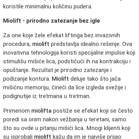
koristile minimalnu količinu pudera.
Miolift - prirodno zatezanje bez igle
Za one koje žele efekat liftinga bez invazivnih
procedura,
miolift
predstavlja idealno rešenje. Ova
inovativna tehnologija koristi specijalne impulse koji
stimulišu mišiće lica, podstičući ih na kontrakciju i
opuštanje. Rezultat je prirodno zatezanje i
podizanje kontura.
Miolift
deluje tako što jača
mišićnu memoriju, čineći da lice izgleda svežije i
podignutije iz tretmana u tretman.
Primenom
miolifta
postiže se efekat koji se često
poredi sa onim nakon vežbanja u teretani, samo
što su ovde u pitanju mišići lica. Mnogi klijenti koji
su isprobali
miolift
kažu da im je najviše prijao