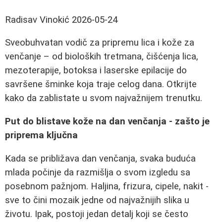
Radisav Vinokić
2026-05-24
Sveobuhvatan vodič za pripremu lica i kože za
venčanje – od bioloških tretmana, čišćenja lica,
mezoterapije, botoksa i laserske epilacije do
savršene šminke koja traje celog dana. Otkrijte
kako da zablistate u svom najvažnijem trenutku.
Put do blistave kože na dan venčanja - zašto je
priprema ključna
Kada se približava dan venčanja, svaka buduća
mlada počinje da razmišlja o svom izgledu sa
posebnom pažnjom. Haljina, frizura, cipele, nakit -
sve to čini mozaik jedne od najvažnijih slika u
životu. Ipak, postoji jedan detalj koji se često