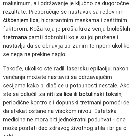
maksimum, ali održavanje je ključno za dugoročne
rezultate. Preporučuje se nastavak sa redovnim
čišćenjem lica
, hidratantnim maskama i zaštitnim
faktorom. Koža koja je prošla kroz seriju
bioloških
tretmana
pamti dobrobiti koje su joj pružene i
nastavlja da se obnavlja ubrzanim tempom ukoliko
se nega ne prekine naglo.
Takođe, ukoliko ste radili
lasersku epilaciju
, nakon
venčanja možete nastaviti sa održavajućim
sesijama kako bi dlačice u potpunosti nestale. Ako
ste se odlučili za
niti za lice
ili
botulinski toksin
,
periodične kontrole i dopunski tretmani pomoći će
da efekat ostane na visokom nivou. Estetska
medicina ne mora biti jednokratni poduhvat - ona
može postati deo zdravog životnog stila i brige o