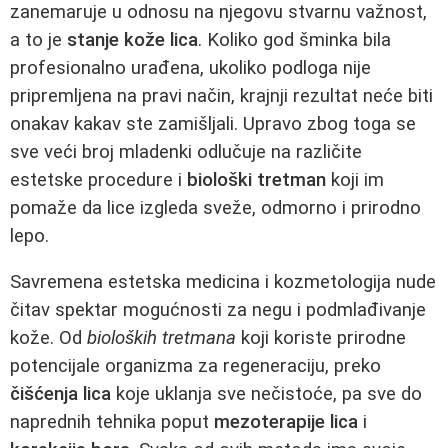
zanemaruje u odnosu na njegovu stvarnu važnost,
a to je
stanje kože lica
. Koliko god šminka bila
profesionalno urađena, ukoliko podloga nije
pripremljena na pravi način, krajnji rezultat neće biti
onakav kakav ste zamišljali. Upravo zbog toga se
sve veći broj mladenki odlučuje na različite
estetske procedure i
biološki tretman
koji im
pomaže da lice izgleda sveže, odmorno i prirodno
lepo.
Savremena estetska medicina i kozmetologija nude
čitav spektar mogućnosti za negu i podmlađivanje
kože. Od
bioloških tretmana
koji koriste prirodne
potencijale organizma za regeneraciju, preko
čišćenja lica
koje uklanja sve nečistoće, pa sve do
naprednih tehnika poput
mezoterapije lica
i