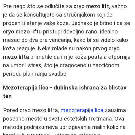
Pre nego što se odlučite za
cryo mezo lift
, važno
je da se konsultujete sa stručnjakom koji će
proceniti stanje vaše kože. Jednako je bitno i da se
cryo mezo liftu
pristupi dovoljno rano, idealno
mesec do dva pre venčanja, kako bi se videlo kako
koža reaguje. Neke mlade su nakon prvog
cryo
mezo lifta
primetile da im je koža postala otpornija
na umor i stres, što je dragoceno u haotičnom
periodu planiranja svadbe.
Mezoterapija lica - dubinska ishrana za blistav
ten
Pored cryo mezo lifta,
mezoterapija lica
zauzima
posebno mesto u svetu estetskih tretmana. Ova
metoda podrazumeva ubrizgavanje malih količina