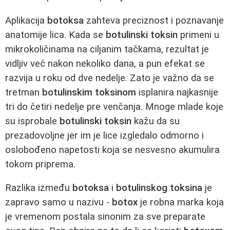
Aplikacija
botoksa
zahteva preciznost i poznavanje
anatomije lica. Kada se
botulinski toksin
primeni u
mikrokoličinama na ciljanim tačkama, rezultat je
vidljiv već nakon nekoliko dana, a pun efekat se
razvija u roku od dve nedelje. Zato je važno da se
tretman
botulinskim toksinom
isplanira najkasnije
tri do četiri nedelje pre venčanja. Mnoge mlade koje
su isprobale
botulinski toksin
kažu da su
prezadovoljne jer im je lice izgledalo odmorno i
oslobođeno napetosti koja se nesvesno akumulira
tokom priprema.
Razlika između
botoksa
i
botulinskog toksina
je
zapravo samo u nazivu -
botox
je robna marka koja
je vremenom postala sinonim za sve preparate