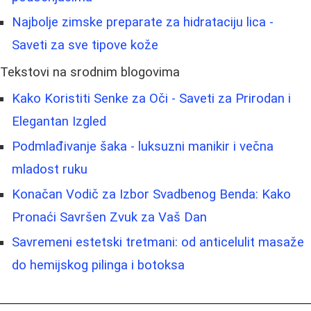
Najbolje zimske preparate za hidrataciju lica -
Saveti za sve tipove kože
Tekstovi na srodnim blogovima
Kako Koristiti Senke za Oči - Saveti za Prirodan i
Elegantan Izgled
Podmlađivanje šaka - luksuzni manikir i večna
mladost ruku
Konačan Vodič za Izbor Svadbenog Benda: Kako
Pronaći Savršen Zvuk za Vaš Dan
Savremeni estetski tretmani: od anticelulit masaže
do hemijskog pilinga i botoksa