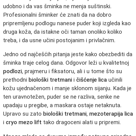
udobno i da vas šminka ne menja suštinski.
Profesionalni šminker će znati da na dobro
pripremljenu podlogu nanese puder koji izgleda kao
druga koža, da istakne oči taman onoliko koliko
treba, i da usne učini postojanim i privlačnim.
Jedno od najčešćih pitanja jeste kako obezbediti da
šminka traje celog dana. Odgovor leži u kvalitetnoj
podlozi
, prajmeru i fiksatoru, ali i u tome što su
prethodni
biološki tretmani
i
čišćenje lica
učinili
kožu ujednačenom i manje sklonom sijanju. Kada je
ten uravnotežen, puder se ne razliva, senke ne
upadaju u pregibe, a maskara ostaje netaknuta.
Upravo su zato
biološki tretmani
,
mezoterapija lica
i
cryo mezo lift
tako dragoceni alati u pripremi.