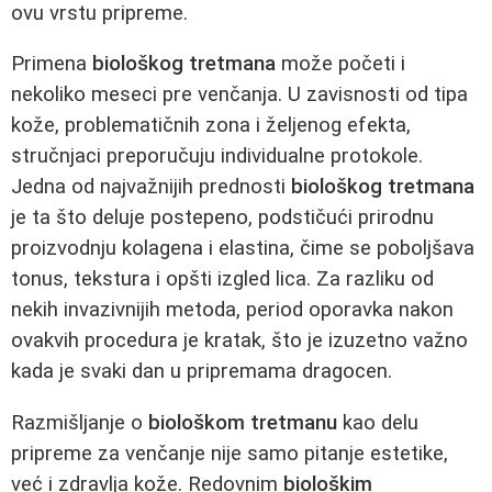
ovu vrstu pripreme.
Primena
biološkog tretmana
može početi i
nekoliko meseci pre venčanja. U zavisnosti od tipa
kože, problematičnih zona i željenog efekta,
stručnjaci preporučuju individualne protokole.
Jedna od najvažnijih prednosti
biološkog tretmana
je ta što deluje postepeno, podstičući prirodnu
proizvodnju kolagena i elastina, čime se poboljšava
tonus, tekstura i opšti izgled lica. Za razliku od
nekih invazivnijih metoda, period oporavka nakon
ovakvih procedura je kratak, što je izuzetno važno
kada je svaki dan u pripremama dragocen.
Razmišljanje o
biološkom tretmanu
kao delu
pripreme za venčanje nije samo pitanje estetike,
već i zdravlja kože. Redovnim
biološkim