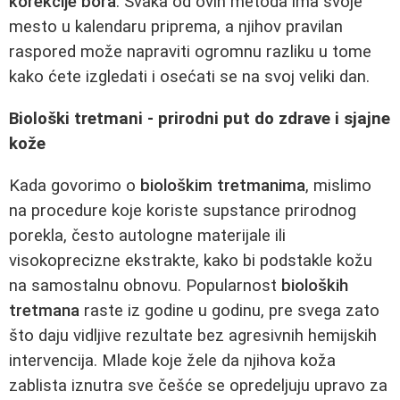
korekcije bora
. Svaka od ovih metoda ima svoje
mesto u kalendaru priprema, a njihov pravilan
raspored može napraviti ogromnu razliku u tome
kako ćete izgledati i osećati se na svoj veliki dan.
Biološki tretmani - prirodni put do zdrave i sjajne
kože
Kada govorimo o
biološkim tretmanima
, mislimo
na procedure koje koriste supstance prirodnog
porekla, često autologne materijale ili
visokoprecizne ekstrakte, kako bi podstakle kožu
na samostalnu obnovu. Popularnost
bioloških
tretmana
raste iz godine u godinu, pre svega zato
što daju vidljive rezultate bez agresivnih hemijskih
intervencija. Mlade koje žele da njihova koža
zablista iznutra sve češće se opredeljuju upravo za