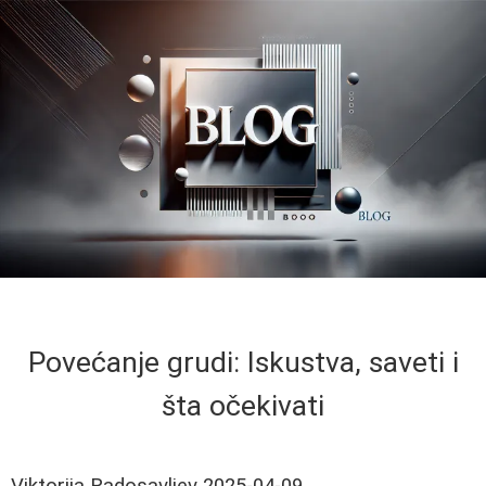
Povećanje grudi: Iskustva, saveti i
šta očekivati
Viktorija Radosavljev
2025-04-09