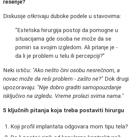
rešenje?
Diskusije otkrivaju duboke podele u stavovima:
"Estetska hirurgija postoji da pomogne u
situacijama gde osoba ne može da se
pomiri sa svojim izgledom. Ali pitanje je -
da li je problem u telu ili percepciji?"
Neki ističu:
"Ako nešto čini osobu nesrećnom, a
novac može da reši problem - zašto ne?"
Dok drugi
upozoravaju:
"Nije dobro graditi samopouzdanje
isključivo na izgledu. Vreme prolazi svima nama."
5 ključnih pitanja koja treba postaviti hirurgu
Koji profil implantata odgovara mom tipu tela?