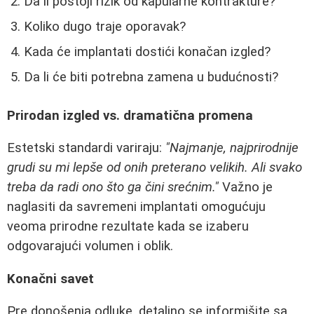
Da li postoji rizik od kapularne kontrakture?
Koliko dugo traje oporavak?
Kada će implantati dostići konačan izgled?
Da li će biti potrebna zamena u budućnosti?
Prirodan izgled vs. dramatična promena
Estetski standardi variraju:
"Najmanje, najprirodnije
grudi su mi lepše od onih preterano velikih. Ali svako
treba da radi ono što ga čini srećnim."
Važno je
naglasiti da savremeni implantati omogućuju
veoma prirodne rezultate kada se izaberu
odgovarajući volumen i oblik.
Konačni savet
Pre donošenja odluke, detaljno se informišite sa