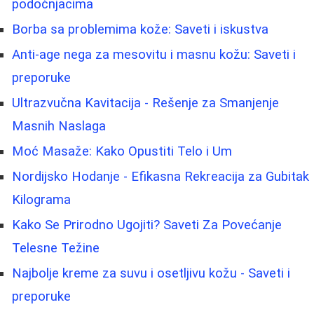
podočnjacima
Borba sa problemima kože: Saveti i iskustva
Anti-age nega za mesovitu i masnu kožu: Saveti i
preporuke
Ultrazvučna Kavitacija - Rešenje za Smanjenje
Masnih Naslaga
Moć Masaže: Kako Opustiti Telo i Um
Nordijsko Hodanje - Efikasna Rekreacija za Gubitak
Kilograma
Kako Se Prirodno Ugojiti? Saveti Za Povećanje
Telesne Težine
Najbolje kreme za suvu i osetljivu kožu - Saveti i
preporuke