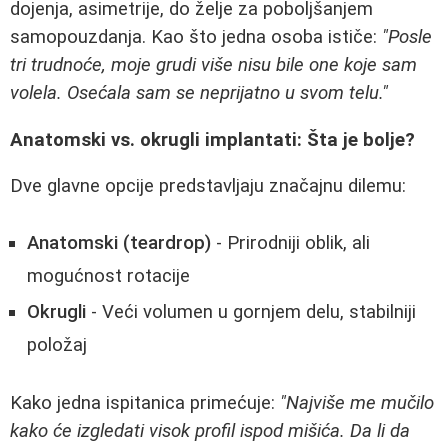
dojenja, asimetrije, do želje za poboljšanjem
samopouzdanja. Kao što jedna osoba ističe:
"Posle
tri trudnoće, moje grudi više nisu bile one koje sam
volela. Osećala sam se neprijatno u svom telu."
Anatomski vs. okrugli implantati: Šta je bolje?
Dve glavne opcije predstavljaju značajnu dilemu:
Anatomski (teardrop)
- Prirodniji oblik, ali
mogućnost rotacije
Okrugli
- Veći volumen u gornjem delu, stabilniji
položaj
Kako jedna ispitanica primećuje:
"Najviše me mučilo
kako će izgledati visok profil ispod mišića. Da li da