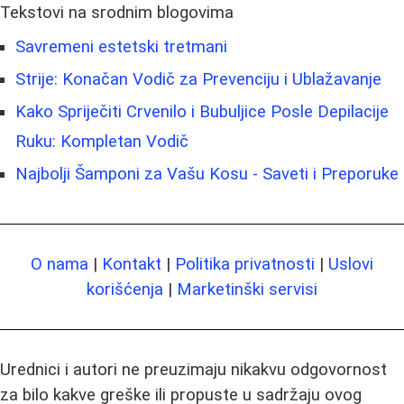
Tekstovi na srodnim blogovima
Savremeni estetski tretmani
Strije: Konačan Vodič za Prevenciju i Ublažavanje
Kako Spriječiti Crvenilo i Bubuljice Posle Depilacije
Ruku: Kompletan Vodič
Najbolji Šamponi za Vašu Kosu - Saveti i Preporuke
O nama
|
Kontakt
|
Politika privatnosti
|
Uslovi
korišćenja
|
Marketinški servisi
Urednici i autori ne preuzimaju nikakvu odgovornost
za bilo kakve greške ili propuste u sadržaju ovog