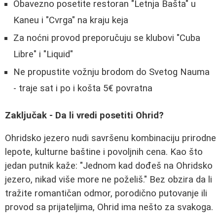
Obavezno posetite restoran "Letnja Bašta" u
Kaneu i "Cvrga" na kraju keja
Za noćni provod preporučuju se klubovi "Cuba
Libre" i "Liquid"
Ne propustite vožnju brodom do Svetog Nauma
- traje sat i po i košta 5€ povratna
Zaključak - Da li vredi posetiti Ohrid?
Ohridsko jezero nudi savršenu kombinaciju prirodne
lepote, kulturne baštine i povoljnih cena. Kao što
jedan putnik kaže: "Jednom kad dođeš na Ohridsko
jezero, nikad više more ne poželiš." Bez obzira da li
tražite romantičan odmor, porodično putovanje ili
provod sa prijateljima, Ohrid ima nešto za svakoga.