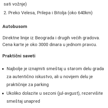
sati vožnje)
Preko Velesa, Prilepa i Bitolja (oko 640km)
Autobusom
Direktne linije iz Beograda i drugih većih gradova.
Cena karte je oko 3000 dinara u jednom pravcu.
Praktični saveti
Najbolje je iznajmiti smeštaj u starom delu grada
za autentično iskustvo, ali u novijem delu je
praktičnije za parking
Ukoliko dolazite u sezoni (jul-avgust), rezervišite
smeštaj unapred