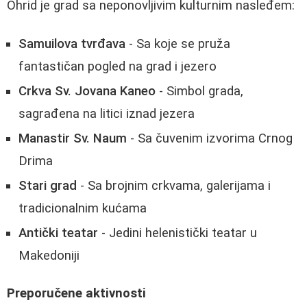
Ohrid je grad sa neponovljivim kulturnim nasleđem:
Samuilova tvrđava
- Sa koje se pruža
fantastičan pogled na grad i jezero
Crkva Sv. Jovana Kaneo
- Simbol grada,
sagrađena na litici iznad jezera
Manastir Sv. Naum
- Sa čuvenim izvorima Crnog
Drima
Stari grad
- Sa brojnim crkvama, galerijama i
tradicionalnim kućama
Antički teatar
- Jedini helenistički teatar u
Makedoniji
Preporučene aktivnosti