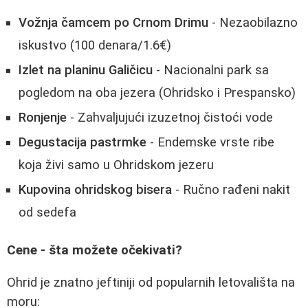
Vožnja čamcem po Crnom Drimu
- Nezaobilazno
iskustvo (100 denara/1.6€)
Izlet na planinu Galičicu
- Nacionalni park sa
pogledom na oba jezera (Ohridsko i Prespansko)
Ronjenje
- Zahvaljujući izuzetnoj čistoći vode
Degustacija pastrmke
- Endemske vrste ribe
koja živi samo u Ohridskom jezeru
Kupovina ohridskog bisera
- Ručno rađeni nakit
od sedefa
Cene - šta možete očekivati?
Ohrid je znatno jeftiniji od popularnih letovališta na
moru: