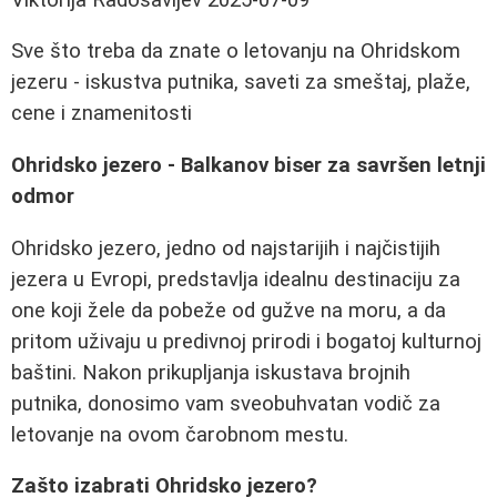
Sve što treba da znate o letovanju na Ohridskom
jezeru - iskustva putnika, saveti za smeštaj, plaže,
cene i znamenitosti
Ohridsko jezero - Balkanov biser za savršen letnji
odmor
Ohridsko jezero, jedno od najstarijih i najčistijih
jezera u Evropi, predstavlja idealnu destinaciju za
one koji žele da pobeže od gužve na moru, a da
pritom uživaju u predivnoj prirodi i bogatoj kulturnoj
baštini. Nakon prikupljanja iskustava brojnih
putnika, donosimo vam sveobuhvatan vodič za
letovanje na ovom čarobnom mestu.
Zašto izabrati Ohridsko jezero?