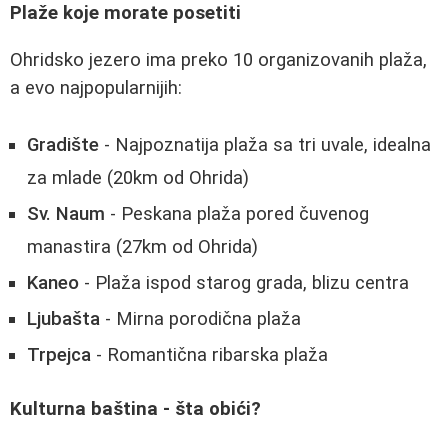
Plaže koje morate posetiti
Ohridsko jezero ima preko 10 organizovanih plaža,
a evo najpopularnijih:
Gradište
- Najpoznatija plaža sa tri uvale, idealna
za mlade (20km od Ohrida)
Sv. Naum
- Peskana plaža pored čuvenog
manastira (27km od Ohrida)
Kaneo
- Plaža ispod starog grada, blizu centra
Ljubašta
- Mirna porodična plaža
Trpejca
- Romantična ribarska plaža
Kulturna baština - šta obići?