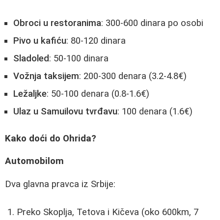
Obroci u restoranima
: 300-600 dinara po osobi
Pivo u kafiću
: 80-120 dinara
Sladoled
: 50-100 dinara
Vožnja taksijem
: 200-300 denara (3.2-4.8€)
Ležaljke
: 50-100 denara (0.8-1.6€)
Ulaz u Samuilovu tvrđavu
: 100 denara (1.6€)
Kako doći do Ohrida?
Automobilom
Dva glavna pravca iz Srbije:
Preko Skoplja, Tetova i Kičeva (oko 600km, 7