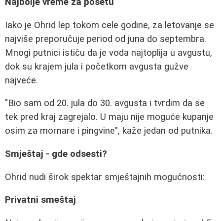
Najbolje vreme za posetu
Iako je Ohrid lep tokom cele godine, za letovanje se
najviše preporučuje period od juna do septembra.
Mnogi putnici ističu da je voda najtoplija u avgustu,
dok su krajem jula i početkom avgusta gužve
najveće.
"Bio sam od 20. jula do 30. avgusta i tvrdim da se
tek pred kraj zagrejalo. U maju nije moguće kupanje
osim za mornare i pingvine", kaže jedan od putnika.
Smještaj - gde odsesti?
Ohrid nudi širok spektar smještajnih mogućnosti:
Privatni smeštaj