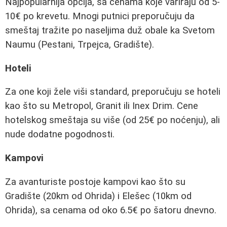
Najpopularnija opcija, sa cenama koje variraju od 5-
10€ po krevetu. Mnogi putnici preporučuju da
smeštaj tražite po naseljima duž obale ka Svetom
Naumu (Pestani, Trpejca, Gradište).
Hoteli
Za one koji žele viši standard, preporučuju se hoteli
kao što su Metropol, Granit ili Inex Drim. Cene
hotelskog smeštaja su više (od 25€ po noćenju), ali
nude dodatne pogodnosti.
Kampovi
Za avanturiste postoje kampovi kao što su
Gradište (20km od Ohrida) i Elešec (10km od
Ohrida), sa cenama od oko 6.5€ po šatoru dnevno.