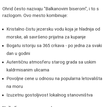
Ohrid često nazivaju "Balkanovim biserom", i to s
razlogom. Ovo mesto kombinuje:
Kristalno čistu jezersku vodu koja je hladnija od
morske, ali savršeno prijatna za kupanje
Bogatu istoriju sa 365 crkava - po jedna za svaki
dan u godini
Autentičnu atmosferu starog grada sa uskim
kaldrmisanim ulicama
Povoljne cene u odnosu na popularna letovališta
na moru
Izuzetnu gostoljivost lokalnog stanovništva