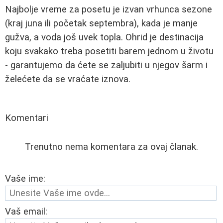
Najbolje vreme za posetu je izvan vrhunca sezone
(kraj juna ili početak septembra), kada je manje
gužva, a voda još uvek topla. Ohrid je destinacija
koju svakako treba posetiti barem jednom u životu
- garantujemo da ćete se zaljubiti u njegov šarm i
želećete da se vraćate iznova.
Komentari
Trenutno nema komentara za ovaj članak.
Vaše ime:
Vaš email: