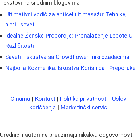
Tekstovi na srodnim blogovima
Ultimativni vodič za anticelulit masažu: Tehnike,
alati i saveti
Idealne Ženske Proporcije: Pronalaženje Lepote U
Različitosti
Saveti i iskustva sa Crowdflower mikrozadacima
Najbolja Kozmetika: Iskustva Korisnica i Preporuke
O nama
|
Kontakt
|
Politika privatnosti
|
Uslovi
korišćenja
|
Marketinški servisi
Urednici i autori ne preuzimaju nikakvu odgovornost