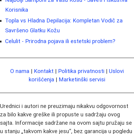
Korisnika
Topla vs Hladna Depilacija: Kompletan Vodič za
Savršeno Glatku Kožu
Celulit - Prirodna pojava ili estetski problem?
O nama
|
Kontakt
|
Politika privatnosti
|
Uslovi
korišćenja
|
Marketinški servisi
Urednici i autori ne preuzimaju nikakvu odgovornost
za bilo kakve greške ili propuste u sadržaju ovog
sajta. Informacije sadržane na ovom sajtu pružaju se
u stanju „takvom kakve jesu“, bez garancija u pogledu