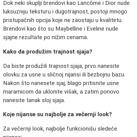
Dok neki skuplji brendovi kao Lancôme i Dior nude
luksuzniju teksturu i dugotrajnost, postoji mnogo
pristupačnih opcija koje ne zaostaju u kvalitetu.
Brendovi kao što su Maybelline i Eveline nude
sjajne rezultate po nižim cenama.
Kako da produžim trajnost sjaja?
Da biste produžili trajnost sjaja, prvo nanesite
olovku za usne u sličnoj nijansi ili bezbojnu bazu.
Nakon što nanesete sjaj, blago pritisnite usne
maramicom da uklonite višak, a zatim ponovo
nanesite tanak sloj sjaja.
Koje nijanse su najbolje za večernji look?
Za večernji look, najbolje funkcionišu sledeće