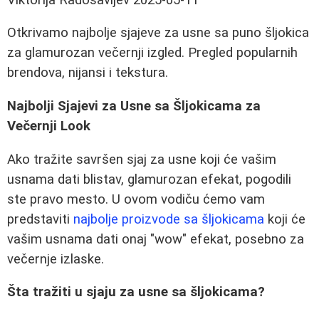
Otkrivamo najbolje sjajeve za usne sa puno šljokica
za glamurozan večernji izgled. Pregled popularnih
brendova, nijansi i tekstura.
Najbolji Sjajevi za Usne sa Šljokicama za
Večernji Look
Ako tražite savršen sjaj za usne koji će vašim
usnama dati blistav, glamurozan efekat, pogodili
ste pravo mesto. U ovom vodiču ćemo vam
predstaviti
najbolje proizvode sa šljokicama
koji će
vašim usnama dati onaj "wow" efekat, posebno za
večernje izlaske.
Šta tražiti u sjaju za usne sa šljokicama?