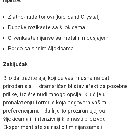
nijanse:
Zlatno-nude tonovi (kao Sand Crystal)
Duboke rozikaste sa šljokicama
Crvenkaste nijanse sa metalnim odsjajem
Bordo sa sitnim šljokicama
Zaključak
Bilo da tražite sjaj koji će vašim usnama dati
prirodan sjaj ili dramatičan blistav efekt za posebne
prilike, tržište nudi mnogo opcija. Ključ je u
pronalaženju formule koja odgovara vašim
preferencijama - da li je to proziran sjaj sa
šljokicama ili intenzivniji kremasti proizvod.
Eksperimentište sa različitim nijansama i