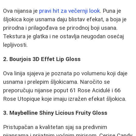
Ova nijansa je
pravi hit za večernji look
. Puna je
šljokica koje usnama daju blistav efekat, a boja je
prirodna i prilagođava se prirodnoj boji usana.
Tekstura je glatka i ne ostavlja neugodan osećaj
lepljivosti.
2. Bourjois 3D Effet Lip Gloss
Ova linija sjajeva je poznata po volumenu koji daje
usnama i prelepim šljokicama. Naročito se
preporučuju nijanse poput 61 Rose Acidulé i 66
Rose Utopique koje imaju izražen efekat šljokica.
3. Maybelline Shiny Licious Fruity Gloss
Pristupačan a kvalitetan sjaj sa predivnim
nijansama i prijatnim voćnim mirisom. Cerise Candy