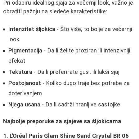
Pri odabiru idealnog sjaja za večernji look, važno je
obratiti pažnju na sledeće karakteristike:
Intenzitet šljokica
- Što više, to bolje za večernji
look
Pigmentacija
- Da li želite proziran ili intenzivniji
efekat
Tekstura
- Da li preferirate gust ili lakši sjaj
Postojanost
- Koliko dugo traje bez potrebe za
doterivanjem
Njega usana
- Da li sadrži hranljive sastojke
Najbolje preporuke za sjajeve sa šljokicama
1. L'Oréal Paris Glam Shine Sand Crystal BR 06