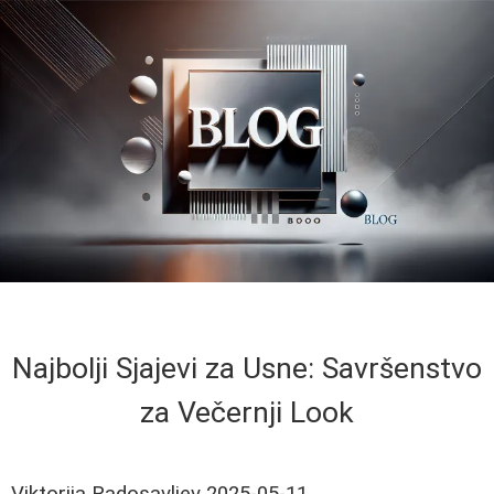
Najbolji Sjajevi za Usne: Savršenstvo
za Večernji Look
Viktorija Radosavljev
2025-05-11