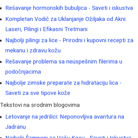
Rešavanje hormonskih bubuljica - Saveti i iskustva
Kompletan Vodič za Uklanjanje Ožiljaka od Akni:
Laseri, Pilingi i Efikasni Tretmani
Najbolji pilingi za lice - Prirodni i kupovni recepti za
mekanu i zdravu kožu
Rešavanje problema sa neuspešnim filerima u
podočnjacima
Najbolje zimske preparate za hidrataciju lica -
Saveti za sve tipove kože
Tekstovi na srodnim blogovima
Letovanje na jedrilici: Neponovljiva avantura na
Jadranu
Najbolji Šamponi za Vašu Kosu - Saveti i Iskustva