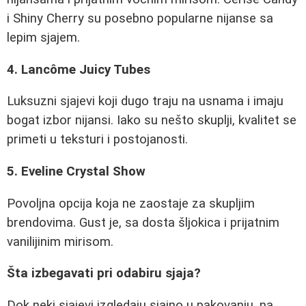
i Shiny Cherry su posebno popularne nijanse sa
lepim sjajem.
4. Lancôme Juicy Tubes
Luksuzni sjajevi koji dugo traju na usnama i imaju
bogat izbor nijansi. Iako su nešto skuplji, kvalitet se
primeti u teksturi i postojanosti.
5. Eveline Crystal Show
Povoljna opcija koja ne zaostaje za skupljim
brendovima. Gust je, sa dosta šljokica i prijatnim
vanilijinim mirisom.
Šta izbegavati pri odabiru sjaja?
Dok neki sjajevi izgledaju sjajno u pakovanju, na