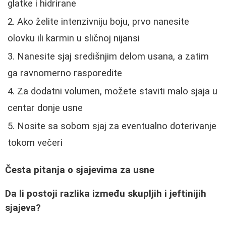
glatke i hidrirane
Ako želite intenzivniju boju, prvo nanesite
olovku ili karmin u sličnoj nijansi
Nanesite sjaj središnjim delom usana, a zatim
ga ravnomerno rasporedite
Za dodatni volumen, možete staviti malo sjaja u
centar donje usne
Nosite sa sobom sjaj za eventualno doterivanje
tokom večeri
Česta pitanja o sjajevima za usne
Da li postoji razlika između skupljih i jeftinijih
sjajeva?