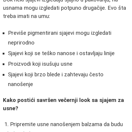
usnama mogu izgledati potpuno drugačije. Evo šta
treba imati na umu:
Previše pigmentirani sjajevi mogu izgledati
neprirodno
Sjajevi koji se teško nanose i ostavljaju linije
Proizvodi koji isušuju usne
Sjajevi koji brzo blede i zahtevaju često
nanošenje
Kako postići savršen večernji look sa sjajem za
usne?
Pripremite usne nanošenjem balzama da budu