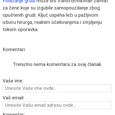
Podizanje grudi
može biti transformativan zahvat
za žene koje su izgubile samopouzdanje zbog
opuštenih grudi. Ključ uspeha leži u pažljivom
izboru hirurga, realnim očekivanjima i strpljenju
tokom oporavka.
Komentari
Trenutno nema komentara za ovaj članak.
Vaše ime:
Vaš email:
Komentar: