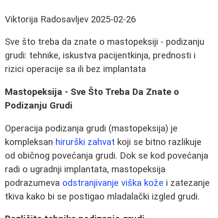
Viktorija Radosavljev
2025-02-26
Sve što treba da znate o mastopeksiji - podizanju
grudi: tehnike, iskustva pacijentkinja, prednosti i
rizici operacije sa ili bez implantata
Mastopeksija - Sve Što Treba Da Znate o
Podizanju Grudi
Operacija podizanja grudi (mastopeksija) je
kompleksan
hirurški zahvat
koji se bitno razlikuje
od običnog povećanja grudi. Dok se kod povećanja
radi o ugradnji implantata, mastopeksija
podrazumeva
odstranjivanje viška kože
i zatezanje
tkiva kako bi se postigao mladalački izgled grudi.