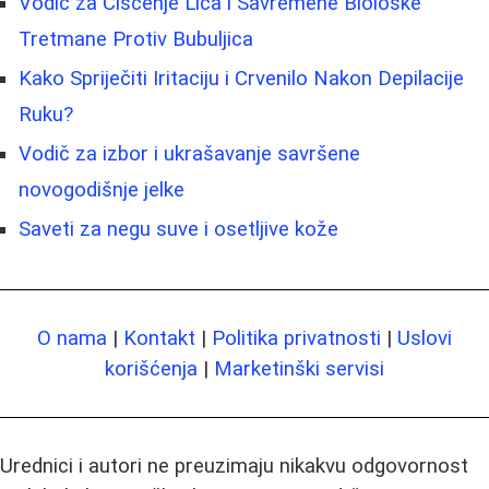
Vodič za Čišćenje Lica i Savremene Biološke
Tretmane Protiv Bubuljica
Kako Spriječiti Iritaciju i Crvenilo Nakon Depilacije
Ruku?
Vodič za izbor i ukrašavanje savršene
novogodišnje jelke
Saveti za negu suve i osetljive kože
O nama
|
Kontakt
|
Politika privatnosti
|
Uslovi
korišćenja
|
Marketinški servisi
Urednici i autori ne preuzimaju nikakvu odgovornost