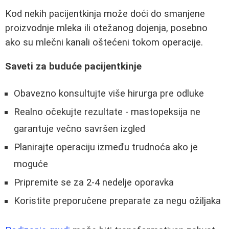
Kod nekih pacijentkinja može doći do smanjene
proizvodnje mleka ili otežanog dojenja, posebno
ako su mlečni kanali oštećeni tokom operacije.
Saveti za buduće pacijentkinje
Obavezno konsultujte više hirurga pre odluke
Realno očekujte rezultate - mastopeksija ne
garantuje večno savršen izgled
Planirajte operaciju između trudnoća ako je
moguće
Pripremite se za 2-4 nedelje oporavka
Koristite preporučene preparate za negu ožiljaka