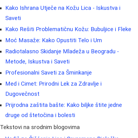
Kako Ishrana Utječe na Kožu Lica - Iskustva i
Saveti
Kako Rešiti Problematičnu Kožu: Bubuljice i Fleke
Moć Masaže: Kako Opustiti Telo i Um
Radiotalasno Skidanje Mladeža u Beogradu -
Metode, Iskustva i Saveti
Profesionalni Saveti za Šminkanje
Med i Cimet: Prirodni Lek za Zdravlje i
Dugovečnost
Prijrodna zaštita bašte: Kako biljke štite jedne
druge od štetočina i bolesti
Tekstovi na srodnim blogovima