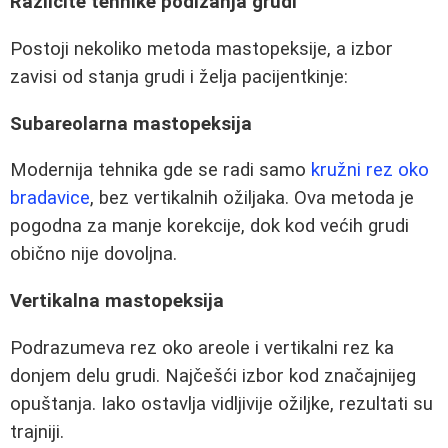
Različite tehnike podizanja grudi
Postoji nekoliko metoda mastopeksije, a izbor
zavisi od stanja grudi i želja pacijentkinje:
Subareolarna mastopeksija
Modernija tehnika gde se radi samo
kružni rez oko
bradavice
, bez vertikalnih ožiljaka. Ova metoda je
pogodna za manje korekcije, dok kod većih grudi
obično nije dovoljna.
Vertikalna mastopeksija
Podrazumeva rez oko areole i vertikalni rez ka
donjem delu grudi. Najčešći izbor kod značajnijeg
opuštanja. Iako ostavlja vidljivije ožiljke, rezultati su
trajniji.