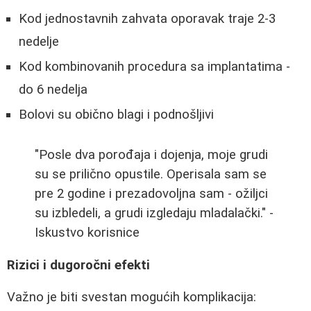
Kod jednostavnih zahvata oporavak traje 2-3
nedelje
Kod kombinovanih procedura sa implantatima -
do 6 nedelja
Bolovi su obično blagi i podnošljivi
"Posle dva porođaja i dojenja, moje grudi
su se prilično opustile. Operisala sam se
pre 2 godine i prezadovoljna sam - ožiljci
su izbledeli, a grudi izgledaju mladalački." -
Iskustvo korisnice
Rizici i dugoročni efekti
Važno je biti svestan mogućih komplikacija: