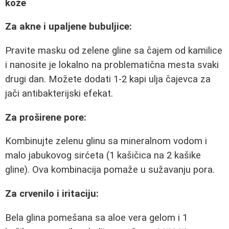
kože
Za akne i upaljene bubuljice:
Pravite masku od zelene gline sa čajem od kamilice
i nanosite je lokalno na problematična mesta svaki
drugi dan. Možete dodati 1-2 kapi ulja čajevca za
jači antibakterijski efekat.
Za proširene pore:
Kombinujte zelenu glinu sa mineralnom vodom i
malo jabukovog sirćeta (1 kašičica na 2 kašike
gline). Ova kombinacija pomaže u sužavanju pora.
Za crvenilo i iritaciju:
Bela glina pomešana sa aloe vera gelom i 1