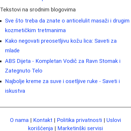
Tekstovi na srodnim blogovima
Sve što treba da znate o anticelulit masaži i drugim
kozmetičkim tretmanima
Kako negovati preosetljivu kožu lica: Saveti za
mlade
ABS Dijeta - Kompletan Vodič za Ravn Stomak i
Zategnuto Telo
Najbolje kreme za suve i osetljive ruke - Saveti i
iskustva
O nama
|
Kontakt
|
Politika privatnosti
|
Uslovi
korišćenja
|
Marketinški servisi