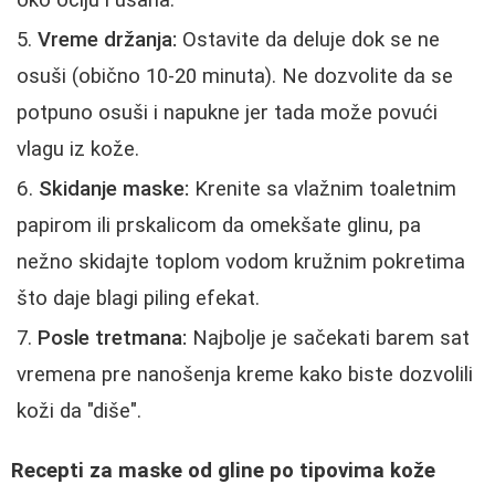
Vreme držanja:
Ostavite da deluje dok se ne
osuši (obično 10-20 minuta). Ne dozvolite da se
potpuno osuši i napukne jer tada može povući
vlagu iz kože.
Skidanje maske:
Krenite sa vlažnim toaletnim
papirom ili prskalicom da omekšate glinu, pa
nežno skidajte toplom vodom kružnim pokretima
što daje blagi piling efekat.
Posle tretmana:
Najbolje je sačekati barem sat
vremena pre nanošenja kreme kako biste dozvolili
koži da "diše".
Recepti za maske od gline po tipovima kože