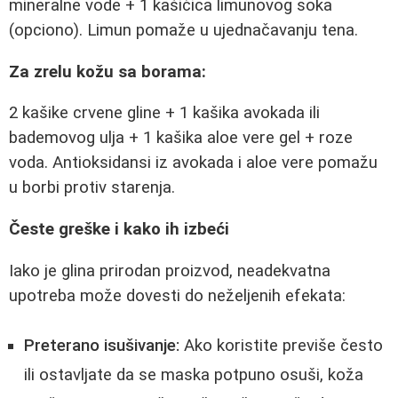
mineralne vode + 1 kašičica limunovog soka
(opciono). Limun pomaže u ujednačavanju tena.
Za zrelu kožu sa borama:
2 kašike crvene gline + 1 kašika avokada ili
bademovog ulja + 1 kašika aloe vere gel + roze
voda. Antioksidansi iz avokada i aloe vere pomažu
u borbi protiv starenja.
Česte greške i kako ih izbeći
Iako je glina prirodan proizvod, neadekvatna
upotreba može dovesti do neželjenih efekata:
Preterano isušivanje:
Ako koristite previše često
ili ostavljate da se maska potpuno osuši, koža