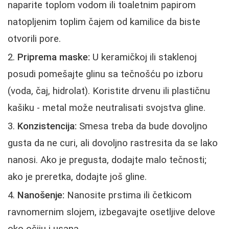
naparite toplom vodom ili toaletnim papirom
natopljenim toplim čajem od kamilice da biste
otvorili pore.
Priprema maske:
U keramičkoj ili staklenoj
posudi pomešajte glinu sa tečnošću po izboru
(voda, čaj, hidrolat). Koristite drvenu ili plastičnu
kašiku - metal može neutralisati svojstva gline.
Konzistencija:
Smesa treba da bude dovoljno
gusta da ne curi, ali dovoljno rastresita da se lako
nanosi. Ako je pregusta, dodajte malo tečnosti;
ako je preretka, dodajte još gline.
Nanošenje:
Nanosite prstima ili četkicom
ravnomernim slojem, izbegavajte osetljive delove
oko očiju i usana.