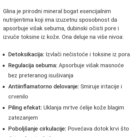
Glina je prirodni mineral bogat esencijalnim
nutrijentima koji ima izuzetnu sposobnost da
apsorbuje višak sebuma, dubinski očisti pore i
izvuče toksine iz kože. Ona deluje na više nivoa:
Detoksikacija:
Izvlači nečistoće i toksine iz pora
Regulacija sebuma:
Apsorbuje višak masnoće
bez preteranog isušivanja
Antiinflamatorno delovanje:
Smiruje iritacije i
crvenilo
Piling efekat:
Uklanja mrtve ćelije kože blagim
zatezanjem
Poboljšanje cirkulacije:
Povećava dotok krvi što