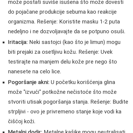
može postati suviše isušena što može dovesti
do pojačane produkcije sebuma kao reakcije
organizma. Rešenje: Koristite masku 1-2 puta
nedeljno i ne dozvoljavajte da se potpuno osuši.
Iritacija:
Neki sastojci (kao što je limun) mogu
biti prejaki za osetljivu kožu. Rešenje: Uvek
testirajte na manjem delu kože pre nego što
nanesete na celo lice.
Pogoršanje akni:
U početku korišćenja glina
može "izvući" potkožne nečistoće što može
stvoriti utisak pogoršanja stanja. Rešenje: Budite
strpljivi - ovo je privremeno stanje koje vodi ka
čišćoj koži.
Metalni dodir:
Metalne kašike mogu neutralisati