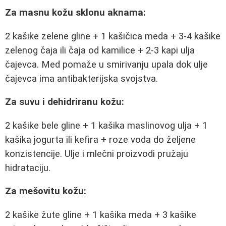
Za masnu kožu sklonu aknama:
2 kašike zelene gline + 1 kašičica meda + 3-4 kašike
zelenog čaja ili čaja od kamilice + 2-3 kapi ulja
čajevca. Med pomaže u smirivanju upala dok ulje
čajevca ima antibakterijska svojstva.
Za suvu i dehidriranu kožu:
2 kašike bele gline + 1 kašika maslinovog ulja + 1
kašika jogurta ili kefira + roze voda do željene
konzistencije. Ulje i mlečni proizvodi pružaju
hidrataciju.
Za mešovitu kožu:
2 kašike žute gline + 1 kašika meda + 3 kašike