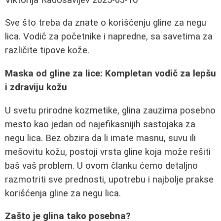
Sve što treba da znate o korišćenju gline za negu
lica. Vodič za početnike i napredne, sa savetima za
različite tipove kože.
Maska od gline za lice: Kompletan vodič za lepšu
i zdraviju kožu
U svetu prirodne kozmetike, glina zauzima posebno
mesto kao jedan od najefikasnijih sastojaka za
negu lica. Bez obzira da li imate masnu, suvu ili
mešovitu kožu, postoji vrsta gline koja može rešiti
baš vaš problem. U ovom članku ćemo detaljno
razmotriti sve prednosti, upotrebu i najbolje prakse
korišćenja gline za negu lica.
Zašto je glina tako posebna?