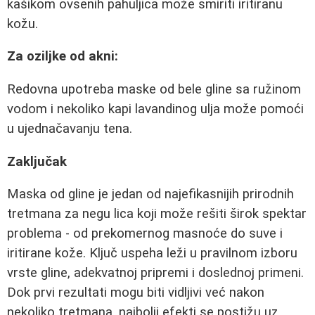
kašikom ovsenih pahuljica može smiriti iritiranu
kožu.
Za oziljke od akni:
Redovna upotreba maske od bele gline sa ružinom
vodom i nekoliko kapi lavandinog ulja može pomoći
u ujednačavanju tena.
Zaključak
Maska od gline je jedan od najefikasnijih prirodnih
tretmana za negu lica koji može rešiti širok spektar
problema - od prekomernog masnoće do suve i
iritirane kože. Ključ uspeha leži u pravilnom izboru
vrste gline, adekvatnoj pripremi i doslednoj primeni.
Dok prvi rezultati mogu biti vidljivi već nakon
nekoliko tretmana, najbolji efekti se postižu uz