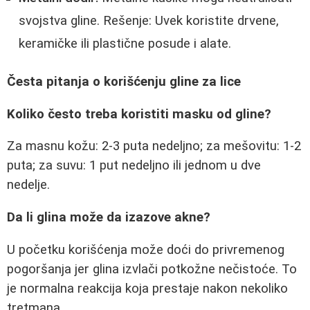
svojstva gline. Rešenje: Uvek koristite drvene,
keramičke ili plastične posude i alate.
Česta pitanja o korišćenju gline za lice
Koliko često treba koristiti masku od gline?
Za masnu kožu: 2-3 puta nedeljno; za mešovitu: 1-2
puta; za suvu: 1 put nedeljno ili jednom u dve
nedelje.
Da li glina može da izazove akne?
U početku korišćenja može doći do privremenog
pogoršanja jer glina izvlači potkožne nečistoće. To
je normalna reakcija koja prestaje nakon nekoliko
tretmana.