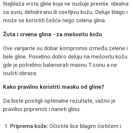
Najblaža vrsta gline koja ne isušuje previše. Idealna
za suvu, dehidriranu ili osetljivu kožu. Deluje blago i
može se koristiti češće nego zelena glina.
Žuta i crvena glina - za mešovitu kožu
Ove varijante su dobar kompromis između zelene i
bele gline. Posebno dobro deluju na mešovitu kožu
gde je potrebno balansirati masnu T-zonu a ne
isušiti obraze.
Kako pravilno koristiti masku od gline?
Da biste postigli optimalne rezultate, važno je
pravilno pripremiti i naneti glinu:
Priprema kože:
Očistite lice blagim čistićem i