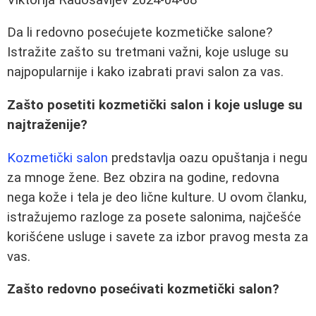
Da li redovno posećujete kozmetičke salone?
Istražite zašto su tretmani važni, koje usluge su
najpopularnije i kako izabrati pravi salon za vas.
Zašto posetiti kozmetički salon i koje usluge su
najtraženije?
Kozmetički salon
predstavlja oazu opuštanja i negu
za mnoge žene. Bez obzira na godine, redovna
nega kože i tela je deo lične kulture. U ovom članku,
istražujemo razloge za posete salonima, najčešće
korišćene usluge i savete za izbor pravog mesta za
vas.
Zašto redovno posećivati kozmetički salon?