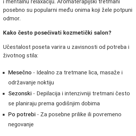
i mentalnu relaxaciju. Aromaterapijski tretmani
posebno su popularni među onima koji žele potpuni
odmor.
Kako često posećivati kozmetički salon?
Učestalost poseta varira u zavisnosti od potreba i
životnog stila:
Mesečno
- Idealno za tretmane lica, masaže i
održavanje noktiju
Sezonski
- Depilacija i intenzivniji tretmani često
se planiraju prema godišnjim dobima
Po potrebi
- Za posebne prilike ili povremeno
negovanje