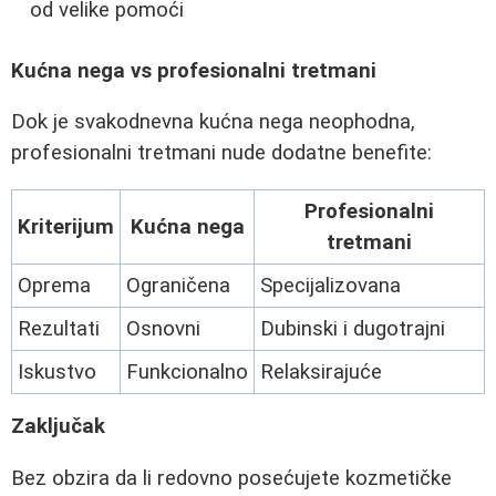
od velike pomoći
Kućna nega vs profesionalni tretmani
Dok je svakodnevna kućna nega neophodna,
profesionalni tretmani nude dodatne benefite:
Profesionalni
Kriterijum
Kućna nega
tretmani
Oprema
Ograničena
Specijalizovana
Rezultati
Osnovni
Dubinski i dugotrajni
Iskustvo
Funkcionalno
Relaksirajuće
Zaključak
Bez obzira da li redovno posećujete kozmetičke