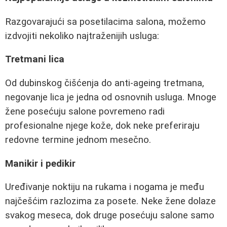
Razgovarajući sa posetilacima salona, možemo
izdvojiti nekoliko najtraženijih usluga:
Tretmani lica
Od dubinskog čišćenja do anti-ageing tretmana,
negovanje lica je jedna od osnovnih usluga. Mnoge
žene posećuju salone povremeno radi
profesionalne njege kože, dok neke preferiraju
redovne termine jednom mesečno.
Manikir i pedikir
Uređivanje noktiju na rukama i nogama je među
najčešćim razlozima za posete. Neke žene dolaze
svakog meseca, dok druge posećuju salone samo