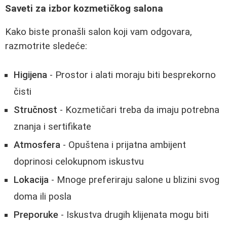
Saveti za izbor kozmetičkog salona
Kako biste pronašli salon koji vam odgovara,
razmotrite sledeće:
Higijena
- Prostor i alati moraju biti besprekorno
čisti
Stručnost
- Kozmetičari treba da imaju potrebna
znanja i sertifikate
Atmosfera
- Opuštena i prijatna ambijent
doprinosi celokupnom iskustvu
Lokacija
- Mnoge preferiraju salone u blizini svog
doma ili posla
Preporuke
- Iskustva drugih klijenata mogu biti