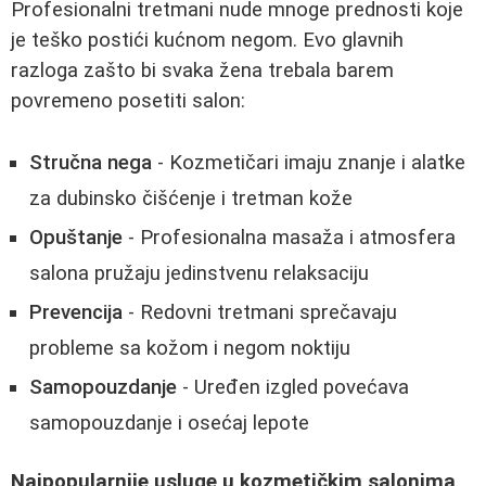
Profesionalni tretmani nude mnoge prednosti koje
je teško postići kućnom negom. Evo glavnih
razloga zašto bi svaka žena trebala barem
povremeno posetiti salon:
Stručna nega
- Kozmetičari imaju znanje i alatke
za dubinsko čišćenje i tretman kože
Opuštanje
- Profesionalna masaža i atmosfera
salona pružaju jedinstvenu relaksaciju
Prevencija
- Redovni tretmani sprečavaju
probleme sa kožom i negom noktiju
Samopouzdanje
- Uređen izgled povećava
samopouzdanje i osećaj lepote
Najpopularnije usluge u kozmetičkim salonima