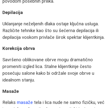
povodom posebnih prilika.
Depilacija
Uklanjanje neželjenih dlaka ostaje ključna usluga.
Različite tehnike kao što su šećerna depilacija ili
depilacija voskom privlače širok spektar klijentkinja.
Korekcija obrva
Savršeno oblikovane obrve mogu dramatično
promeniti izgled lica. Stalne klijentkinje često
posećuju salone kako bi održale svoje obrve u
idealnom stanju.
Masaže
Relaks
masaže
tela i lica nude ne samo fizičku, već