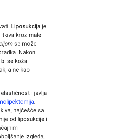
vati.
Liposukcija
je
 tkiva kroz male
cijom
se može
dbradka. Nakon
 bi se koža
ak, a ne kao
lastičnost i javlja
molipektomija
.
tkiva, najčešće sa
je od liposukcije i
ačajnim
oljšanje izgleda,