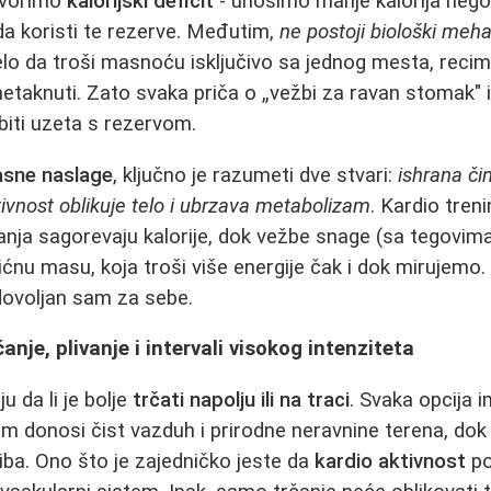
tvorimo
kalorijski deficit
- unosimo manje kalorija nego
a koristi te rezerve. Međutim,
ne postoji biološki meh
lo da troši masnoću isključivo sa jednog mesta, reci
e netaknuti. Zato svaka priča o „vežbi za ravan stomak" il
biti uzeta s rezervom.
asne naslage
, ključno je razumeti dve stvari:
ishrana či
tivnost oblikuje telo i ubrzava metabolizam
. Kardio treni
livanja sagorevaju kalorije, dok vežbe snage (sa tegovi
ćnu masu, koja troši više energije čak i dok mirujemo. 
dovoljan sam za sebe.
čanje, plivanje i intervali visokog intenziteta
 da li je bolje
trčati napolju ili na traci
. Svaka opcija 
om donosi čist vazduh i prirodne neravnine terena, do
giba. Ono što je zajedničko jeste da
kardio aktivnost
po