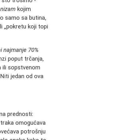
 što trošimo -
anizam
kojim
mo samo sa butina,
i „pokretu koji topi
ni najmanje 70%
nzi poput trčanja,
ma ili sopstvenom
Niti jedan od ova
ima prednosti:
k traka omogućava
većava potrošnju