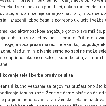
iovaskularni sistem. Ipak, samo trčanje neće oblikovati
 Ponekad se dešava da početnici, nakon mesec dana tr
vršće, ali obim se nije smanjio - naprotiv, može se stv
stali izraženiji, zbog čega je potrebno uključiti i vežbe 
vanje, kao aktivnost koja angažuje gotovo sve mišiće, p
aju problema sa zglobovima ili kičmom. Prilikom plivanj
as i noge, a voda pruža masažni efekat koji pogoduje
uk
h zona. Međutim, ni plivanje samo po sebi ne može sele
no doprinosi ukupnom kalorijskom deficitu, ali mora bi
ane.
ikovanje tela i borba protiv celulita
etana
ili kućno vežbanje sa tegovima pružaju ono što 
 podizanje tonusa kože. Žene se često plaše da će od 
to je potpuno neosnovan strah. Žensko telo nema dovo