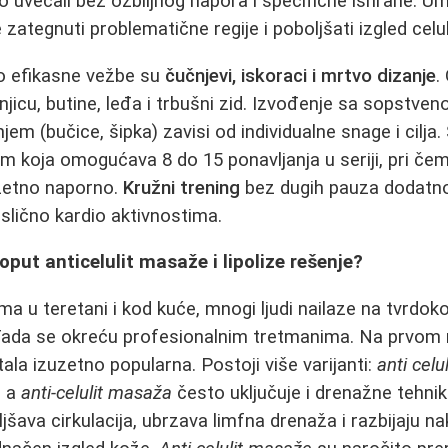
no uvećali bez ozbiljnog napora i specifične ishrane. 
ategnuti problematične regije i poboljšati izgled celul
o efikasne vežbe su
čučnjevi, iskoraci i mrtvo dizanje
.
jicu, butine, leđa i trbušni zid. Izvođenje sa sopstven
m (bučice, šipka) zavisi od individualne snage i cilja.
om koja omogućava 8 do 15 ponavljanja u seriji, pri čem
uzetno naporno.
Kružni trening
bez dugih pauza dodatno
lično kardio aktivnostima.
oput anticelulit masaže i lipolize rešenje?
a u teretani i kod kuće, mnogi ljudi nailaze na tvrdok
 Tada se okreću profesionalnim tretmanima. Na prvom
ala izuzetno popularna. Postoji više varijanti:
anti cel
, a
anti-celulit masaža
često uključuje i drenažne tehni
jšava cirkulacija, ubrzava limfna drenaža i razbijaju na