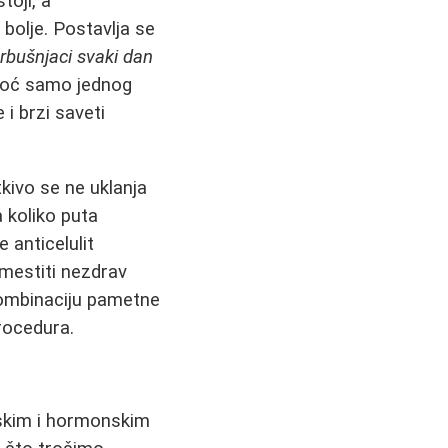
toji, a
 bolje. Postavlja se
trbušnjaci svaki dan
moć samo jednog
i brzi saveti
kivo se ne uklanja
 koliko puta
e anticelulit
omestiti nezdrav
 kombinaciju pametne
rocedura.
tskim i hormonskim