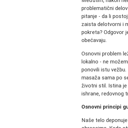
Međutim, nakon neko
problematični delovi
pitanje - da li posto
zaista delotvorni i 
pokreta? Odgovor je
obećavaju.
Osnovni problem le
lokalno - ne možemo
ponovili istu vežbu. 
masaža sama po sebi 
životni stil. Istina
ishrane, redovnog t
Osnovni principi 
Naše telo deponuje 