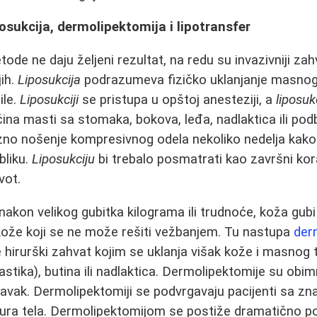
posukcija, dermolipektomija i lipotransfer
de ne daju željeni rezultat, na redu su invazivniji zah
jih.
Liposukcija
podrazumeva fizičko uklanjanje masnog
ile.
Liposukciji
se pristupa u opštoj anesteziji, a
liposuk
ičina masti sa stomaka, bokova, leđa, nadlaktica ili po
no nošenje kompresivnog odela nekoliko nedelja kako
bliku.
Liposukciju
bi trebalo posmatrati kao završni kor
vot.
kon velikog gubitka kilograma ili trudnoće, koža gubi e
kože koji se ne može rešiti vežbanjem. Tu nastupa
der
 hirurški zahvat kojim se uklanja višak kože i masnog 
tika), butina ili nadlaktica. Dermolipektomije su obimni
avak. Dermolipektomiji se podvrgavaju pacijenti sa zn
ura tela. Dermolipektomijom se postiže dramatično pob