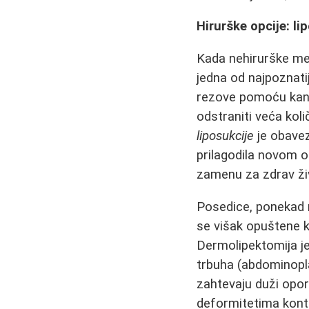
Hirurške opcije: li
Kada nehirurške meto
jedna od najpoznati
rezove pomoću kan
odstraniti veća kol
liposukcije
je obavez
prilagodila novom o
zamenu za zdrav ži
Posedice, ponekad na
se višak opuštene 
Dermolipektomija je
trbuha (abdominoplas
zahtevaju duži opor
deformitetima kont