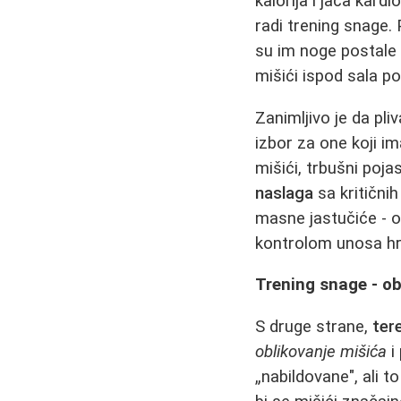
kalorija i jača kard
radi trening snage.
su im noge postale č
mišići ispod sala po
Zanimljivo je da pli
izbor za one koji im
mišići, trbušni poj
naslaga
sa kritični
masne jastučiće - o
kontrolom unosa hr
Trening snage - obl
S druge strane,
ter
oblikovanje mišića
i
„nabildovane", ali 