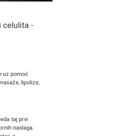
celulita -
že uz pomoć
asaže, lipolize,
eda taj prvi
rnih naslaga.