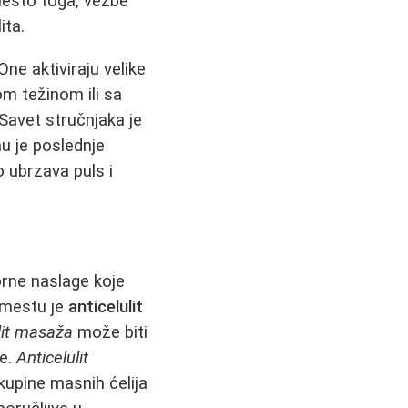
Umesto toga, vežbe
ita.
 One aktiviraju velike
om težinom ili sa
 Savet stručnjaka je
u je poslednje
 ubrzava puls i
orne naslage koje
 mestu je
anticelulit
ulit masaža
može biti
ke.
Anticelulit
kupine masnih ćelija