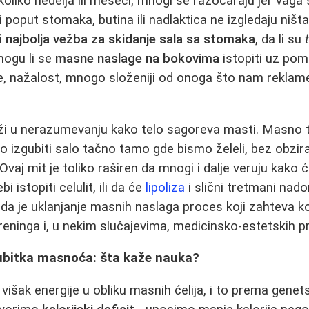
liko nedelja ili meseci, mnogi se razočaraju jer vaga s
 poput stomaka, butina ili nadlaktica ne izgledaju ništa
ji
najbolja vežba za skidanje sala sa stomaka
, da li su
mogu li se
masne naslage na bokovima
istopiti uz po
, nažalost, mnogo složeniji od onoga što nam reklame 
ži u nerazumevanju kako telo sagoreva masti. Masno t
 izgubiti salo tačno tamo gde bismo želeli, bez obzira
Ovaj mit je toliko raširen da mnogi i dalje veruju kako ć
istopiti celulit, ili da će
lipoliza
i slični tretmani nad
 je da je uklanjanje masnih naslaga proces koji zahteva
reninga i, u nekim slučajevima, medicinsko-estetskih p
gubitka masnoća: šta kaže nauka?
višak energije u obliku masnih ćelija, i to prema gene