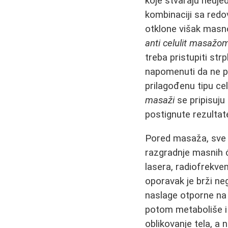
koje stvaraju neuje
kombinaciji sa red
otklone višak masn
anti celulit masažo
treba pristupiti str
napomenuti da ne po
prilagođenu tipu cel
masaži
se pripisuju
postignute rezultat
Pored masaža, sve 
razgradnje masnih ć
lasera, radiofrekven
oporavak je brži ne
naslage otporne na 
potom metaboliše i
oblikovanje tela, a