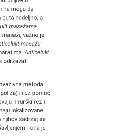
oručljive u
bi ne mogu da
 puta nedeljno, a
lulit masažama
it masaži
, važno je
nticelulit masažu
aparatima.
Anticelulit
 održavati
 invazivna metoda
ipoliza) ili uz pomoć
aju hirurški rez i
maju lokalizovane
 njihov sadržaj se
avljenjem - ona je