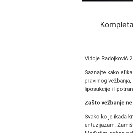
Kompletan
Vidoje Radojković
2
Saznajte kako efik
pravilnog vežbanja,
liposukcije i lipotra
Zašto vežbanje ne 
Svako ko je ikada kr
entuzijazam. Zamiš