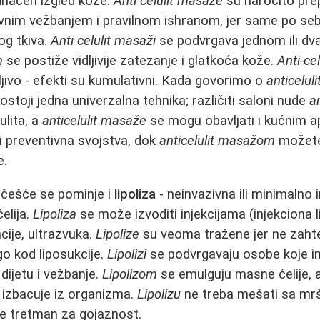
dnačen izgled kože.
Anti celulit masaže
su naročito prep
ovnim vežbanjem i pravilnom ishranom, jer same po se
og tkiva.
Anti celulit masaži
se podvrgava jednom ili dva
m
se postiže vidljivije zatezanje i glatkoća kože.
Anti-ce
pljivo - efekti su kumulativni. Kada govorimo o
anticelul
stoji jedna univerzalna tehnika; različiti saloni nude
a
ulita, a
anticelulit masaže
se mogu obavljati i kućnim 
 i preventivna svojstva, dok
anticelulit masažom
možete
e.
češće se pominje i
lipoliza
- neinvazivna ili minimalno
elija.
Lipoliza
se može izvoditi injekcijama (injekciona l
cije, ultrazvuka.
Lipolize
su veoma tražene jer ne zahtev
go kod liposukcije.
Lipolizi
se podvrgavaju osobe koje i
dijetu i vežbanje.
Lipolizom
se emulguju masne ćelije, a
 izbacuje iz organizma.
Lipolizu
ne treba mešati sa mrš
 ne tretman za gojaznost.