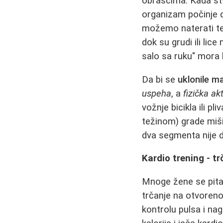
obrascima. Kada s
organizam počinje d
možemo naterati te
dok su grudi ili lic
salo sa ruku" mora 
Da bi se
uklonile m
uspeha
, a
fizička ak
vožnje bicikla ili p
težinom) grade miši
dva segmenta nije 
Kardio trening - tr
Mnoge žene se pitaju
trčanje na otvoren
kontrolu pulsa i na