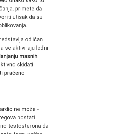
 telo onako kako to
čanja, primete da
oriti utisak da su
oblikovanja.
redstavlja odličan
a se aktiviraju leđni
lanjanju masnih
ktivno skidati
ti praćeno
kardio ne može -
tegova postati
ljno testosterona da