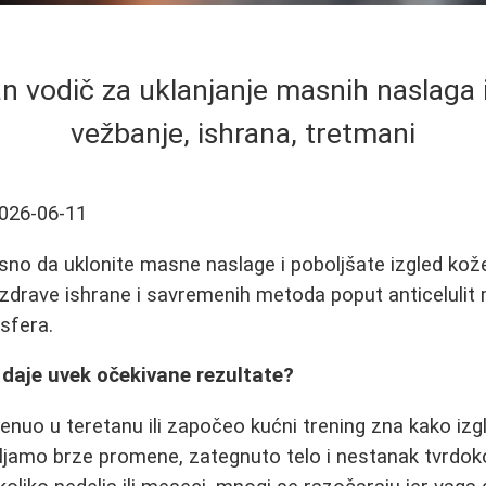
 vodič za uklanjanje masnih naslaga i 
vežbanje, ishrana, tretmani
026-06-11
asno da uklonite masne naslage i poboljšate izgled ko
 zdrave ishrane i savremenih metoda poput anticelulit m
nsfera.
daje uvek očekivane rezultate?
enuo u teretanu ili započeo kućni trening zna kako izgl
ljamo brze promene, zategnuto telo i nestanak tvrdoko