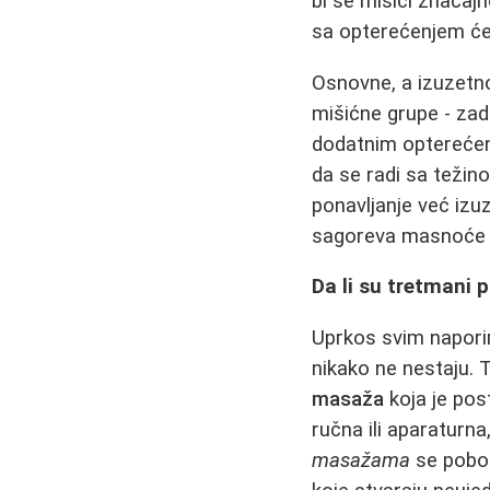
bi se mišići značaj
sa opterećenjem će z
Osnovne, a izuzetn
mišićne grupe - zadn
dodatnim opterećenje
da se radi sa težin
ponavljanje već iz
sagoreva masnoće s
Da li su tretmani p
Uprkos svim naporim
nikako ne nestaju.
masaža
koja je post
ručna ili aparaturna
masažama
se pobol