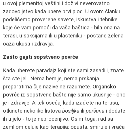
u ovoj plemenitoj veštini i doživi neverovatno
zadovoljstvo kada uberе prvi plod. U ovom članku
podelićemo proverene savete, iskustva i tehnike
koje će vam pomoći da vaša baštica - bila ona na
terasi, u saksijama ili u plasteniku - postane zelena
oaza ukusa i zdravlja.
Zašto gajiti sopstveno povrće
Kada uberete paradajz koji ste sami zasadili, znate
šta ste jeli. Nema hemije, nema prskanja
preparatima čije nazive ne razumete.
Organsko
povrće
iz sopstvene bašte nije samo ukusnije - ono
je i zdravije. A tek osećaj kada izađete na terasu,
otkinete nekoliko listova
bosiljka
ili
peršuna
i dodate
ih u jelo - to je neprocenjivo. Osim toga, rad sa
zemljom deluje kao terapija: opušta, smiruje i vraća