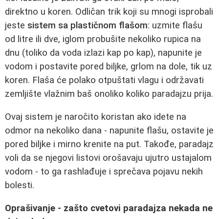
direktno u koren. Odličan trik koji su mnogi isprobali
jeste
sistem sa plastičnom flašom
: uzmite flašu
od litre ili dve, iglom probušite nekoliko rupica na
dnu (toliko da voda izlazi kap po kap), napunite je
vodom i postavite pored biljke, grlom na dole, tik uz
koren. Flaša će polako otpuštati vlagu i održavati
zemljište vlažnim baš onoliko koliko paradajzu prija.
Ovaj sistem je naročito koristan ako idete na
odmor na nekoliko dana - napunite flašu, ostavite je
pored biljke i mirno krenite na put. Takođe, paradajz
voli da se njegovi listovi orošavaju ujutro ustajalom
vodom - to ga rashlađuje i sprečava pojavu nekih
bolesti.
Oprašivanje - zašto cvetovi paradajza nekada ne