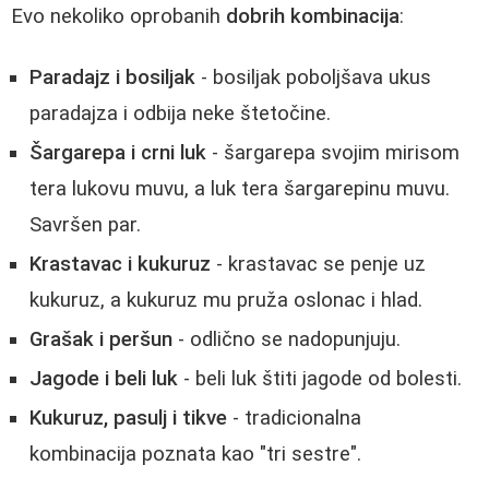
Evo nekoliko oprobanih
dobrih kombinacija
:
Paradajz i bosiljak
- bosiljak poboljšava ukus
paradajza i odbija neke štetočine.
Šargarepa i crni luk
- šargarepa svojim mirisom
tera lukovu muvu, a luk tera šargarepinu muvu.
Savršen par.
Krastavac i kukuruz
- krastavac se penje uz
kukuruz, a kukuruz mu pruža oslonac i hlad.
Grašak i peršun
- odlično se nadopunjuju.
Jagode i beli luk
- beli luk štiti jagode od bolesti.
Kukuruz, pasulj i tikve
- tradicionalna
kombinacija poznata kao "tri sestre".