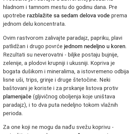
hladnom i tamnom mestu do godinu dana. Pre
upotrebe
razblažite sa sedam delova vode
prema
jednom delu koncentrata.
Ovim rastvorom zalivajte paradajz, papriku, plavi
patlidžan i drugo povrće
jednom nedeljno u koren
.
Rezultati su neverovatni - biljke postaju bujnije,
zelenije, a plodovi krupniji i ukusniji. Kopriva je
bogata dušikom i mineralima, a istovremeno odbija
lisne uši, trips, grinje i druge štetočine. Neki
baštovani je koriste i za prskanje listova protiv
plamenjače
(gljivičnog oboljenja koje uništava
paradajz), i to dva puta nedeljno tokom vlažnih
perioda.
Za one koji ne mogu da nađu svežu koprivu -