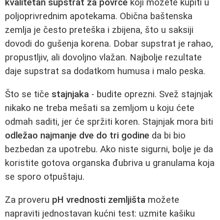
kvalitetan supstrat za povrće
koji možete kupiti u
poljoprivrednim apotekama. Obična baštenska
zemlja je često preteška i zbijena, što u saksiji
dovodi do gušenja korena. Dobar supstrat je rahao,
propustljiv, ali dovoljno vlažan. Najbolje rezultate
daje supstrat sa dodatkom humusa i malo peska.
Što se tiče
stajnjaka
- budite oprezni. Svež stajnjak
nikako ne treba mešati sa zemljom u koju ćete
odmah saditi, jer će spržiti koren. Stajnjak mora biti
odležao najmanje dve do tri godine
da bi bio
bezbedan za upotrebu. Ako niste sigurni, bolje je da
koristite gotova organska đubriva u granulama koja
se sporo otpuštaju.
Za proveru
pH vrednosti zemljišta
možete
napraviti jednostavan kućni test: uzmite kašiku