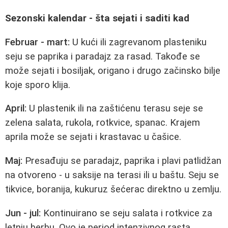
Sezonski kalendar - šta sejati i saditi kad
Februar - mart:
U kući ili zagrevanom plasteniku
seju se paprika i paradajz za rasad. Takođe se
može sejati i bosiljak, origano i drugo začinsko bilje
koje sporo klija.
April:
U plastenik ili na zaštićenu terasu seje se
zelena salata, rukola, rotkvice, spanac. Krajem
aprila može se sejati i krastavac u čašice.
Maj:
Presađuju se paradajz, paprika i plavi patlidžan
na otvoreno - u saksije na terasi ili u baštu. Seju se
tikvice, boranija, kukuruz šećerac direktno u zemlju.
Jun - jul:
Kontinuirano se seju salata i rotkvice za
letnju berbu. Ovo je period intenzivnog rasta,