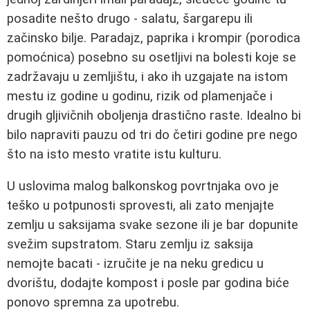
posadite nešto drugo - salatu, šargarepu ili
začinsko bilje. Paradajz, paprika i krompir (porodica
pomoćnica) posebno su osetljivi na bolesti koje se
zadržavaju u zemljištu, i ako ih uzgajate na istom
mestu iz godine u godinu, rizik od plamenjače i
drugih gljivičnih oboljenja drastično raste. Idealno bi
bilo napraviti pauzu od tri do četiri godine pre nego
što na isto mesto vratite istu kulturu.
U uslovima malog balkonskog povrtnjaka ovo je
teško u potpunosti sprovesti, ali zato menjajte
zemlju u saksijama svake sezone ili je bar dopunite
svežim supstratom. Staru zemlju iz saksija
nemojte bacati - izručite je na neku gredicu u
dvorištu, dodajte kompost i posle par godina biće
ponovo spremna za upotrebu.