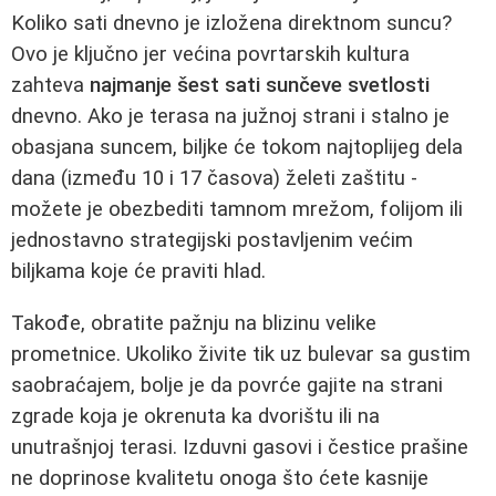
Koliko sati dnevno je izložena direktnom suncu?
Ovo je ključno jer većina povrtarskih kultura
zahteva
najmanje šest sati sunčeve svetlosti
dnevno. Ako je terasa na južnoj strani i stalno je
obasjana suncem, biljke će tokom najtoplijeg dela
dana (između 10 i 17 časova) želeti zaštitu -
možete je obezbediti tamnom mrežom, folijom ili
jednostavno strategijski postavljenim većim
biljkama koje će praviti hlad.
Takođe, obratite pažnju na blizinu velike
prometnice. Ukoliko živite tik uz bulevar sa gustim
saobraćajem, bolje je da povrće gajite na strani
zgrade koja je okrenuta ka dvorištu ili na
unutrašnjoj terasi. Izduvni gasovi i čestice prašine
ne doprinose kvalitetu onoga što ćete kasnije