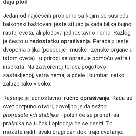
daju plod
Jedan od najčešćih problema sa kojim se susreću
balkonski baštovani jeste situacija kada biljka bujno
raste, cveta, ali plodova jednostavno nema. Razlog
je često u
nedostatku oprašivanja
. Paradajz jeste
dvopolna biljka (poseduje i muške i ženske organe u
istom cveta) i u prirodi se oprašuje pomoću vetra i
insekata. Na zatvorenoj terasi, pogotovo
zastakljenoj, vetra nema, a pčele i bumbari retko
zalaze tako visoko.
Rešenje je jednostavno:
ručno oprašivanje
. Kada se
cvet potpuno otvori, dovoljno je da
nežno
protresete vrh stabljike
- polen će se preneti sa
prašnika na tučak i oplodnja će se desiti. To
možete raditi svaki drugi dan dok traje cvetanje.