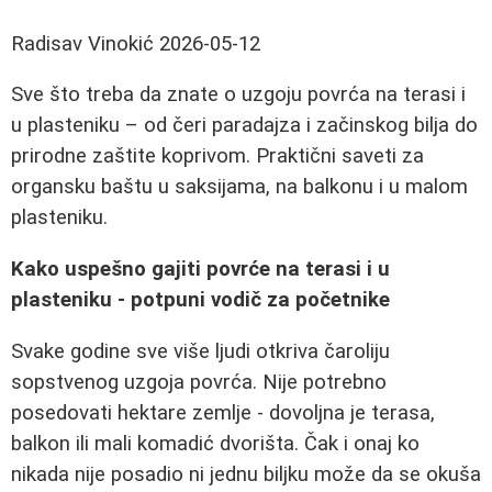
Radisav Vinokić
2026-05-12
Sve što treba da znate o uzgoju povrća na terasi i
u plasteniku – od čeri paradajza i začinskog bilja do
prirodne zaštite koprivom. Praktični saveti za
organsku baštu u saksijama, na balkonu i u malom
plasteniku.
Kako uspešno gajiti povrće na terasi i u
plasteniku - potpuni vodič za početnike
Svake godine sve više ljudi otkriva čaroliju
sopstvenog uzgoja povrća. Nije potrebno
posedovati hektare zemlje - dovoljna je terasa,
balkon ili mali komadić dvorišta. Čak i onaj ko
nikada nije posadio ni jednu biljku može da se okuša