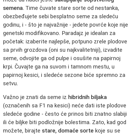
semena
. Time čuvate stare sorte od nestanka,
obezbeđujete sebi besplatno seme za sledeću
godinu, i - što je najvažnije - jedete povrće koje nije
genetski modifikovano. Paradajz je idealan za
početak: izaberite najlepše, potpuno zrele plodove
sa prvih grozdova (oni su najkvalitetniji), izvadite
seme, odvojite ga od pulpe i osušite na papirnoj
krpi. Čuvajte ga na suvom i tamnom mestu, u
papirnoj kesici, i sledeće sezone biće spremno za
setvu.
Važno je znati da seme iz
hibridnih biljaka
(označenih sa F1 na kesici) neće dati iste plodove
sledeće godine - često će prinos biti znatno slabiji
ili će biljke biti podložnije bolestima. Zato, kad god
možete, birajte
stare, domaće sorte
koje su se