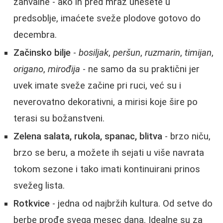
zahvalne - ako ih pred mraz unesete u
predsoblje, imaćete sveže plodove gotovo do
decembra.
Začinsko bilje
-
bosiljak
,
peršun
,
ruzmarin
,
timijan
,
origano
,
mirođija
- ne samo da su praktični jer
uvek imate sveže začine pri ruci, već su i
neverovatno dekorativni, a mirisi koje šire po
terasi su božanstveni.
Zelena salata, rukola, spanac, blitva
- brzo niču,
brzo se beru, a možete ih sejati u više navrata
tokom sezone i tako imati kontinuirani prinos
svežeg lista.
Rotkvice
- jedna od najbržih kultura. Od setve do
berbe prođe svega mesec dana. Idealne su za