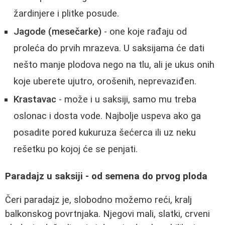
žardinjere i plitke posude.
Jagode (mesečarke)
- one koje rađaju od
proleća do prvih mrazeva. U saksijama će dati
nešto manje plodova nego na tlu, ali je ukus onih
koje uberete ujutro, orošenih, neprevaziđen.
Krastavac
- može i u saksiji, samo mu treba
oslonac i dosta vode. Najbolje uspeva ako ga
posadite pored kukuruza šećerca ili uz neku
rešetku po kojoj će se penjati.
Paradajz u saksiji - od semena do prvog ploda
Čeri paradajz je, slobodno možemo reći, kralj
balkonskog povrtnjaka. Njegovi mali, slatki, crveni