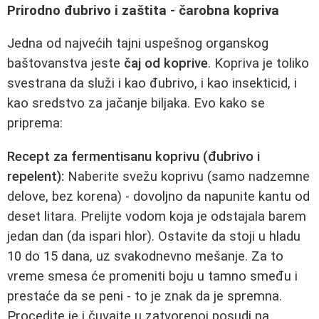
Prirodno đubrivo i zaštita - čarobna kopriva
Jedna od najvećih tajni uspešnog organskog
baštovanstva jeste
čaj od koprive
. Kopriva je toliko
svestrana da služi i kao đubrivo, i kao insekticid, i
kao sredstvo za jačanje biljaka. Evo kako se
priprema:
Recept za fermentisanu koprivu (đubrivo i
repelent):
Naberite svežu koprivu (samo nadzemne
delove, bez korena) - dovoljno da napunite kantu od
deset litara. Prelijte vodom koja je odstajala barem
jedan dan (da ispari hlor). Ostavite da stoji u hladu
10 do 15 dana, uz svakodnevno mešanje. Za to
vreme smesa će promeniti boju u tamno smeđu i
prestaće da se peni - to je znak da je spremna.
Procedite je i čuvajte u zatvorenoj posudi na