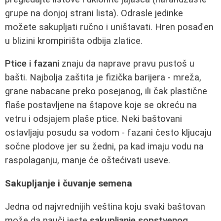
grupe na donjoj strani lista). Odrasle jedinke
možete sakupljati ručno i uništavati. Hren posađen
u blizini krompirišta odbija zlatice.
Ptice i fazani
znaju da naprave pravu pustoš u
bašti. Najbolja zaštita je fizička barijera - mreža,
grane nabacane preko posejanog, ili čak plastične
flaše postavljene na štapove koje se okreću na
vetru i odsjajem plaše ptice. Neki baštovani
ostavljaju posudu sa vodom - fazani često kljucaju
sočne plodove jer su žedni, pa kad imaju vodu na
raspolaganju, manje će oštećivati useve.
Sakupljanje i čuvanje semena
Jedna od najvrednijih veština koju svaki baštovan
može da nauči jeste
sakupljanje sopstvenog