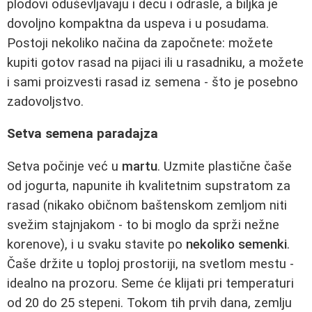
plodovi oduševljavaju i decu i odrasle, a biljka je
dovoljno kompaktna da uspeva i u posudama.
Postoji nekoliko načina da započnete: možete
kupiti gotov rasad na pijaci ili u rasadniku, a možete
i sami proizvesti rasad iz semena - što je posebno
zadovoljstvo.
Setva semena paradajza
Setva počinje već u
martu
. Uzmite plastične čaše
od jogurta, napunite ih kvalitetnim supstratom za
rasad (nikako običnom baštenskom zemljom niti
svežim stajnjakom - to bi moglo da sprži nežne
korenove), i u svaku stavite po
nekoliko semenki
.
Čaše držite u toploj prostoriji, na svetlom mestu -
idealno na prozoru. Seme će klijati pri temperaturi
od 20 do 25 stepeni. Tokom tih prvih dana, zemlju