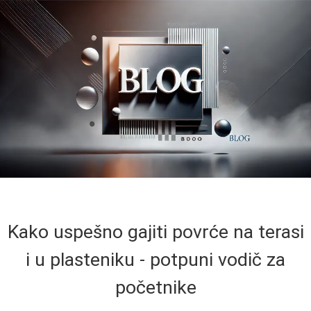
Kako uspešno gajiti povrće na terasi
i u plasteniku - potpuni vodič za
početnike