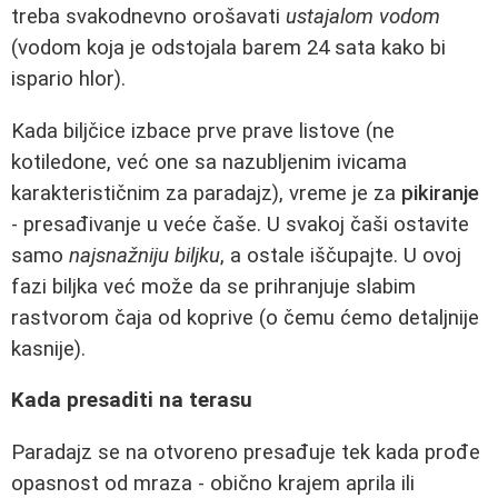
treba svakodnevno orošavati
ustajalom vodom
(vodom koja je odstojala barem 24 sata kako bi
ispario hlor).
Kada biljčice izbace prve prave listove (ne
kotiledone, već one sa nazubljenim ivicama
karakterističnim za paradajz), vreme je za
pikiranje
- presađivanje u veće čaše. U svakoj čaši ostavite
samo
najsnažniju biljku
, a ostale iščupajte. U ovoj
fazi biljka već može da se prihranjuje slabim
rastvorom čaja od koprive (o čemu ćemo detaljnije
kasnije).
Kada presaditi na terasu
Paradajz se na otvoreno presađuje tek kada prođe
opasnost od mraza - obično krajem aprila ili