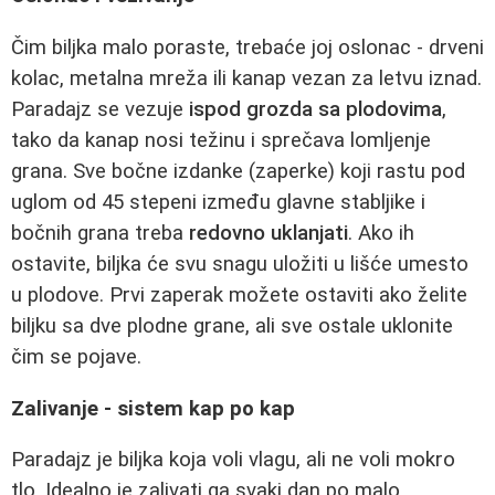
Čim biljka malo poraste, trebaće joj oslonac - drveni
kolac, metalna mreža ili kanap vezan za letvu iznad.
Paradajz se vezuje
ispod grozda sa plodovima
,
tako da kanap nosi težinu i sprečava lomljenje
grana. Sve bočne izdanke (zaperke) koji rastu pod
uglom od 45 stepeni između glavne stabljike i
bočnih grana treba
redovno uklanjati
. Ako ih
ostavite, biljka će svu snagu uložiti u lišće umesto
u plodove. Prvi zaperak možete ostaviti ako želite
biljku sa dve plodne grane, ali sve ostale uklonite
čim se pojave.
Zalivanje - sistem kap po kap
Paradajz je biljka koja voli vlagu, ali ne voli mokro
tlo. Idealno je zalivati ga svaki dan po malo,