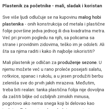
Plastenik za početnike - mali, sladak i koristan
Sve više ljudi odlučuje se na kupovinu
malog hobi
plastenika
- onih konstrukcija od metala i plastične
folije površine jedva jednog ili dva kvadratna metra.
Već pri prvom pogledu na njih, sa policama sa
strane i providnim zidovima, teško im je odoleti. Ali
šta sa njima raditi i kako ih najbolje iskoristiti?
Mali plastenik je odličan za
produženje sezone
. U
njemu možete već u rano proleće posejati salatu,
rotkvice, spanac i rukolu, a u jesen produžiti berbu
zeleniša sve do prvih jakih mrazeva. Međutim,
treba biti realan: tanka plastična folija nije dovoljna
da zaštiti biljke od ozbiljnih zimskih minusa,
pogotovo ako nema snega koji bi delovao kao