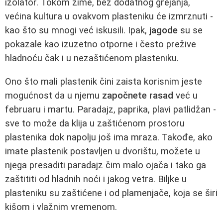
izolator. Tokom zime, bez dodatnog grejanja,
većina kultura u ovakvom plasteniku će izmrznuti -
kao što su mnogi već iskusili. Ipak,
jagode
su se
pokazale kao izuzetno otporne i često prežive
hladnoću čak i u nezaštićenom plasteniku.
Ono što mali plastenik čini zaista korisnim jeste
mogućnost da u njemu
započnete rasad
već u
februaru i martu. Paradajz, paprika, plavi patlidžan -
sve to može da klija u zaštićenom prostoru
plastenika dok napolju još ima mraza. Takođe, ako
imate plastenik postavljen u dvorištu, možete u
njega presaditi paradajz čim malo ojača i tako ga
zaštititi od hladnih noći i jakog vetra. Biljke u
plasteniku su zaštićene i od plamenjače, koja se širi
kišom i vlažnim vremenom.