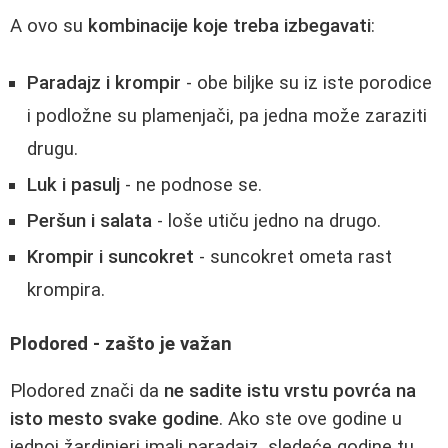
A ovo su
kombinacije koje treba izbegavati
:
Paradajz i krompir
- obe biljke su iz iste porodice
i podložne su plamenjači, pa jedna može zaraziti
drugu.
Luk i pasulj
- ne podnose se.
Peršun i salata
- loše utiču jedno na drugo.
Krompir i suncokret
- suncokret ometa rast
krompira.
Plodored - zašto je važan
Plodored znači da
ne sadite istu vrstu povrća na
isto mesto svake godine
. Ako ste ove godine u
jednoj žardinjeri imali paradajz, sledeće godine tu