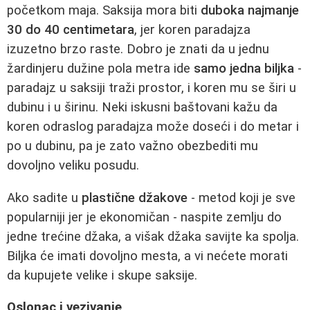
početkom maja. Saksija mora biti
duboka najmanje
30 do 40 centimetara
, jer koren paradajza
izuzetno brzo raste. Dobro je znati da u jednu
žardinjeru dužine pola metra ide
samo jedna biljka
-
paradajz u saksiji traži prostor, i koren mu se širi u
dubinu i u širinu. Neki iskusni baštovani kažu da
koren odraslog paradajza može doseći i do metar i
po u dubinu, pa je zato važno obezbediti mu
dovoljno veliku posudu.
Ako sadite u
plastične džakove
- metod koji je sve
popularniji jer je ekonomičan - naspite zemlju do
jedne trećine džaka, a višak džaka savijte ka spolja.
Biljka će imati dovoljno mesta, a vi nećete morati
da kupujete velike i skupe saksije.
Oslonac i vezivanje