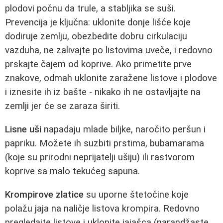
plodovi počnu da trule, a stabljika se suši.
Prevencija je ključna: uklonite donje lišće koje
dodiruje zemlju, obezbedite dobru cirkulaciju
vazduha, ne zalivajte po listovima uveče, i redovno
prskajte čajem od koprive. Ako primetite prve
znakove, odmah uklonite zaražene listove i plodove
i iznesite ih iz bašte - nikako ih ne ostavljajte na
zemlji jer će se zaraza širiti.
Lisne uši
napadaju mlade biljke, naročito peršun i
papriku. Možete ih suzbiti prstima, bubamarama
(koje su prirodni neprijatelji ušiju) ili rastvorom
koprive sa malo tekućeg sapuna.
Krompirove zlatice
su uporne štetočine koje
polažu jaja na naličje listova krompira. Redovno
pregledajte listove i uklonite jajašca (narandžaste