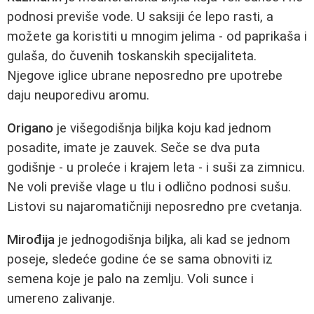
podnosi previše vode. U saksiji će lepo rasti, a
možete ga koristiti u mnogim jelima - od paprikaša i
gulaša, do čuvenih toskanskih specijaliteta.
Njegove iglice ubrane neposredno pre upotrebe
daju neuporedivu aromu.
Origano
je višegodišnja biljka koju kad jednom
posadite, imate je zauvek. Seče se dva puta
godišnje - u proleće i krajem leta - i suši za zimnicu.
Ne voli previše vlage u tlu i odlično podnosi sušu.
Listovi su najaromatičniji neposredno pre cvetanja.
Mirođija
je jednogodišnja biljka, ali kad se jednom
poseje, sledeće godine će se sama obnoviti iz
semena koje je palo na zemlju. Voli sunce i
umereno zalivanje.