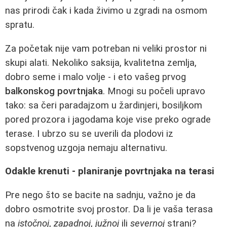
nas prirodi čak i kada živimo u zgradi na osmom
spratu.
Za početak nije vam potreban ni veliki prostor ni
skupi alati. Nekoliko saksija, kvalitetna zemlja,
dobro seme i malo volje - i eto vašeg prvog
balkonskog povrtnjaka
. Mnogi su počeli upravo
tako: sa čeri paradajzom u žardinjeri, bosiljkom
pored prozora i jagodama koje vise preko ograde
terase. I ubrzo su se uverili da plodovi iz
sopstvenog uzgoja nemaju alternativu.
Odakle krenuti - planiranje povrtnjaka na terasi
Pre nego što se bacite na sadnju, važno je da
dobro osmotrite svoj prostor. Da li je vaša terasa
na
istočnoj
,
zapadnoj
,
južnoj
ili
severnoj
strani?