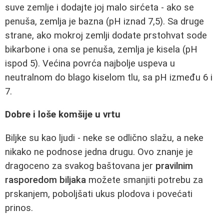
suve zemlje i dodajte joj malo sirćeta - ako se
penuša, zemlja je bazna (pH iznad 7,5). Sa druge
strane, ako mokroj zemlji dodate prstohvat sode
bikarbone i ona se penuša, zemlja je kisela (pH
ispod 5). Većina povrća najbolje uspeva u
neutralnom do blago kiselom tlu, sa pH između 6 i
7.
Dobre i loše komšije u vrtu
Biljke su kao ljudi - neke se odlično slažu, a neke
nikako ne podnose jedna drugu. Ovo znanje je
dragoceno za svakog baštovana jer
pravilnim
rasporedom biljaka
možete smanjiti potrebu za
prskanjem, poboljšati ukus plodova i povećati
prinos.