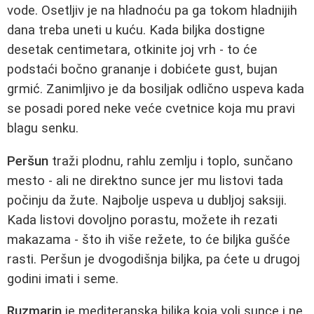
vode. Osetljiv je na hladnoću pa ga tokom hladnijih
dana treba uneti u kuću. Kada biljka dostigne
desetak centimetara, otkinite joj vrh - to će
podstaći bočno grananje i dobićete gust, bujan
grmić. Zanimljivo je da bosiljak odlično uspeva kada
se posadi pored neke veće cvetnice koja mu pravi
blagu senku.
Peršun
traži plodnu, rahlu zemlju i toplo, sunčano
mesto - ali ne direktno sunce jer mu listovi tada
počinju da žute. Najbolje uspeva u dubljoj saksiji.
Kada listovi dovoljno porastu, možete ih rezati
makazama - što ih više režete, to će biljka gušće
rasti. Peršun je dvogodišnja biljka, pa ćete u drugoj
godini imati i seme.
Ruzmarin
je mediteranska biljka koja voli sunce i ne