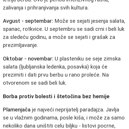
zalivanja i prihranjivanja svih kultura.
Avgust - septembar:
Može se sejati jesenja salata,
spanac, rotkvice. U septembru se sadi crni i beli luk
za sledeću godinu, a može se sejati i grašak za
prezimljavanje.
Oktobar - novembar:
U plasteniku se seje zimska
salata (ljubljanska ledenka, posavka) koja će
prezimiti i dati prvu berbu u rano proleće. Na
otvorenom se sadi beli luk.
Borba protiv bolesti i štetočina bez hemije
Plamenjača
je najveći neprijatelj paradajza. Javlja
se u vlažnim godinama, posle kiša, i može za samo
nekoliko dana uništiti celu biljku - listovi pocrne,