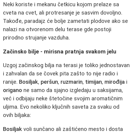
Neki koriste i mekanu četkicu kojom prelaze sa
cveta na cvet, ali protresanje je sasvim dovoljno.
Takođe, paradajz će bolje zametati plodove ako se
nalazi na otvorenom delu terase gde postoji
prirodno strujanje vazduha.
Začinsko bilje - mirisna pratnja svakom jelu
Uzgoj začinskog bilja na terasi je toliko jednostavan
i zahvalan da se čovek pita zašto to nije radio i
ranije.
Bosiljak
,
peršun
,
ruzmarin
,
timijan
,
mirođija
i
origano
ne samo da sjajno izgledaju u saksijama,
već i odbijaju neke štetočine svojim aromatičnim
uljima. Evo nekoliko ključnih saveta za svaku od
ovih biljaka:
Bosiljak
voli sunčano ali zaštićeno mesto i dosta