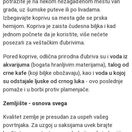
potražite je na nekom nezagađenom mestu van
grada, uz šumske puteve ili po livadama.
Izbegavajte koprivu sa mesta gde se prska
hemijom. Kopriva je zaista čudesna biljka i kad
jednom počnete da je koristite, više nećete
posezati za veštačkim đubrivima.
Pored koprive, odlična prirodna đubriva su i
voda iz
akvarijuma
(bogata hranljivim materijama),
talog od
crne kafe
(koji biljke obožavaju), kao i
voda u kojoj
su odstajale ljuske od crnog luka
- ovo poslednje
pomaže i u borbi protiv plamenjače.
Zemljište - osnova svega
Kvalitet zemlje je presudan za uspeh vašeg
povrtnjaka. Za uzgoj u saksijama uvek birajte