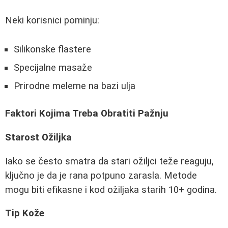
Neki korisnici pominju:
Silikonske flastere
Specijalne masaže
Prirodne meleme na bazi ulja
Faktori Kojima Treba Obratiti Pažnju
Starost Ožiljka
Iako se često smatra da stari ožiljci teže reaguju,
ključno je da je rana potpuno zarasla. Metode
mogu biti efikasne i kod ožiljaka starih 10+ godina.
Tip Kože