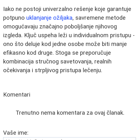
Iako ne postoji univerzalno rešenje koje garantuje
potpuno
uklanjanje ožiljaka
, savremene metode
omogućavaju značajno poboljšanje njihovog
izgleda. Ključ uspeha leži u individualnom pristupu -
ono što deluje kod jedne osobe može biti manje
efikasno kod druge. Stoga se preporučuje
kombinacija stručnog savetovanja, realnih
očekivanja i strpljivog pristupa lečenju.
Komentari
Trenutno nema komentara za ovaj članak.
Vaše ime: