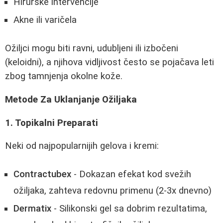
Hirurške intervencije
Akne ili varičela
Ožiljci mogu biti ravni, udubljeni ili izbočeni
(keloidni), a njihova vidljivost često se pojačava leti
zbog tamnjenja okolne kože.
Metode Za Uklanjanje Ožiljaka
1. Topikalni Preparati
Neki od najpopularnijih gelova i kremi:
Contractubex
- Dokazan efekat kod svežih
ožiljaka, zahteva redovnu primenu (2-3x dnevno)
Dermatix
- Silikonski gel sa dobrim rezultatima,