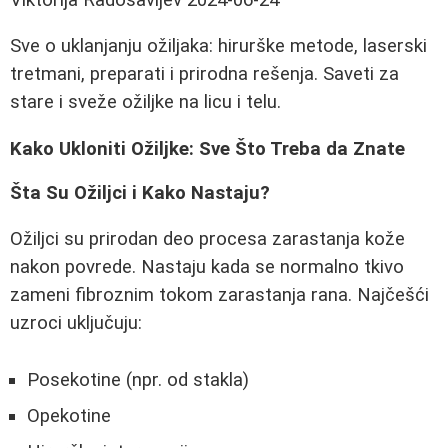
Sve o uklanjanju ožiljaka: hirurške metode, laserski
tretmani, preparati i prirodna rešenja. Saveti za
stare i sveže ožiljke na licu i telu.
Kako Ukloniti Ožiljke: Sve Što Treba da Znate
Šta Su Ožiljci i Kako Nastaju?
Ožiljci su prirodan deo procesa zarastanja kože
nakon povrede. Nastaju kada se normalno tkivo
zameni fibroznim tokom zarastanja rana. Najčešći
uzroci uključuju:
Posekotine (npr. od stakla)
Opekotine