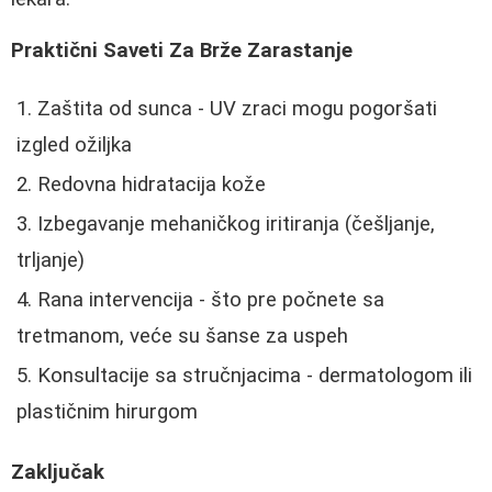
Praktični Saveti Za Brže Zarastanje
Zaštita od sunca - UV zraci mogu pogoršati
izgled ožiljka
Redovna hidratacija kože
Izbegavanje mehaničkog iritiranja (češljanje,
trljanje)
Rana intervencija - što pre počnete sa
tretmanom, veće su šanse za uspeh
Konsultacije sa stručnjacima - dermatologom ili
plastičnim hirurgom
Zaključak