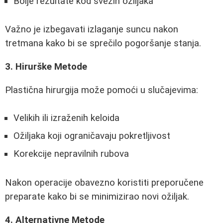
Bolje rezultate kod svežih ožiljaka
Važno je izbegavati izlaganje suncu nakon
tretmana kako bi se sprečilo pogoršanje stanja.
3. Hirurške Metode
Plastična hirurgija može pomoći u slučajevima:
Velikih ili izraženih keloida
Ožiljaka koji ograničavaju pokretljivost
Korekcije nepravilnih rubova
Nakon operacije obavezno koristiti preporučene
preparate kako bi se minimizirao novi ožiljak.
4. Alternativne Metode