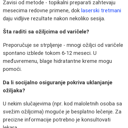
Zavisi od metode - topikalni preparati zahtevaju
mesecima redovne primene, dok
laserski tretmani
daju vidljive rezultate nakon nekoliko sesija.
Šta raditi sa ožiljcima od varičele?
Preporučuje se strpljenje - mnogi ožiljci od varičele
spontano izblede tokom 6-12 meseci. U
međuvremenu, blage hidratantne kreme mogu
pomoći.
Da li socijalno osiguranje pokriva uklanjanje
ožiljaka?
U nekim slučajevima (npr. kod maloletnih osoba sa
svežim ožiljcima) moguće je besplatno lečenje. Za
precizne informacije potrebno je konsultovati
lekara.