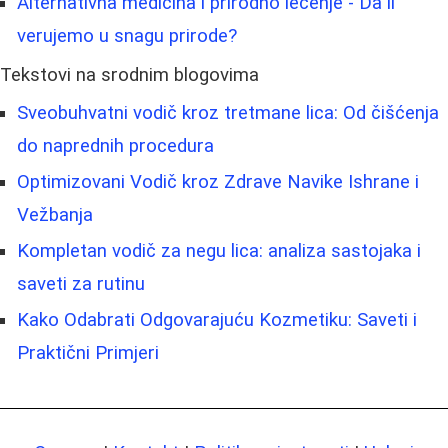
Alternativna medicina i prirodno lečenje - Da li
verujemo u snagu prirode?
Tekstovi na srodnim blogovima
Sveobuhvatni vodič kroz tretmane lica: Od čišćenja
do naprednih procedura
Optimizovani Vodič kroz Zdrave Navike Ishrane i
Vežbanja
Kompletan vodič za negu lica: analiza sastojaka i
saveti za rutinu
Kako Odabrati Odgovarajuću Kozmetiku: Saveti i
Praktični Primjeri