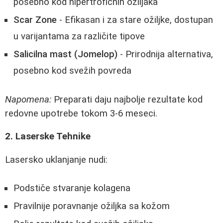
posebno kod hipertrofičnih ožiljaka
Scar Zone
- Efikasan i za stare ožiljke, dostupan
u varijantama za različite tipove
Salicilna mast (Jomelop)
- Prirodnija alternativa,
posebno kod svežih povreda
Napomena:
Preparati daju najbolje rezultate kod
redovne upotrebe tokom 3-6 meseci.
2. Laserske Tehnike
Lasersko uklanjanje nudi:
Podstiče stvaranje kolagena
Pravilnije poravnanje ožiljka sa kožom