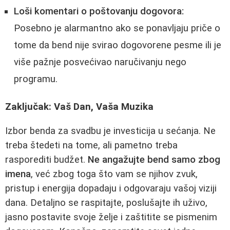
Loši komentari o poštovanju dogovora:
Posebno je alarmantno ako se ponavljaju priče o
tome da bend nije svirao dogovorene pesme ili je
više pažnje posvećivao naručivanju nego
programu.
Zaključak: Vaš Dan, Vaša Muzika
Izbor benda za svadbu je investicija u sećanja. Ne
treba štedeti na tome, ali pametno treba
rasporediti budžet.
Ne angažujte bend samo zbog
imena
, već zbog toga što vam se njihov zvuk,
pristup i energija dopadaju i odgovaraju vašoj viziji
dana. Detaljno se raspitajte, poslušajte ih uživo,
jasno postavite svoje želje i zaštitite se pismenim