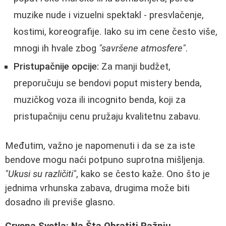
muzike nude i vizuelni spektakl - presvlačenje,
kostimi, koreografije. Iako su im cene često više,
mnogi ih hvale zbog
"savršene atmosfere"
.
Pristupačnije opcije:
Za manji budžet,
preporučuju se bendovi poput mistery benda,
muzičkog voza ili incognito benda, koji za
pristupačniju cenu pružaju kvalitetnu zabavu.
Međutim, važno je napomenuti i da se za iste
bendove mogu naći potpuno suprotna mišljenja.
"Ukusi su različiti"
, kako se često kaže. Ono što je
jednima vrhunska zabava, drugima može biti
dosadno ili previše glasno.
Crvena Svetla: Na Šta Obratiti Pažnju