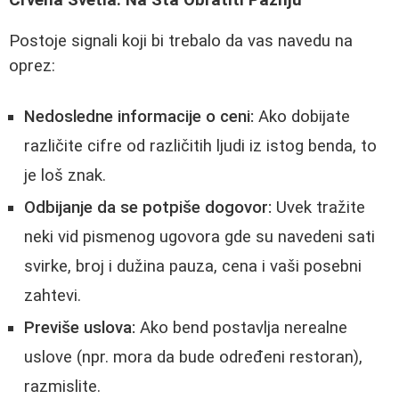
Postoje signali koji bi trebalo da vas navedu na
oprez:
Nedosledne informacije o ceni:
Ako dobijate
različite cifre od različitih ljudi iz istog benda, to
je loš znak.
Odbijanje da se potpiše dogovor:
Uvek tražite
neki vid pismenog ugovora gde su navedeni sati
svirke, broj i dužina pauza, cena i vaši posebni
zahtevi.
Previše uslova:
Ako bend postavlja nerealne
uslove (npr. mora da bude određeni restoran),
razmislite.