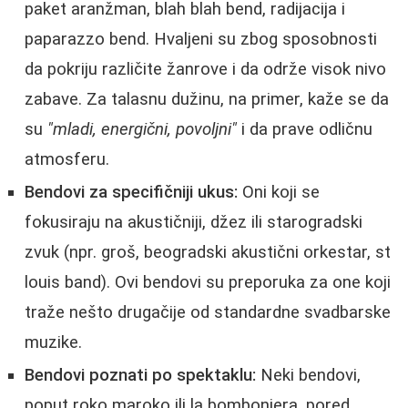
paket aranžman, blah blah bend, radijacija i
paparazzo bend. Hvaljeni su zbog sposobnosti
da pokriju različite žanrove i da održe visok nivo
zabave. Za talasnu dužinu, na primer, kaže se da
su
"mladi, energični, povoljni"
i da prave odličnu
atmosferu.
Bendovi za specifičniji ukus:
Oni koji se
fokusiraju na akustičniji, džez ili starogradski
zvuk (npr. groš, beogradski akustični orkestar, st
louis band). Ovi bendovi su preporuka za one koji
traže nešto drugačije od standardne svadbarske
muzike.
Bendovi poznati po spektaklu:
Neki bendovi,
poput roko maroko ili la bombonjera, pored