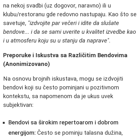
na nekoj svadbi (uz dogovor, naravno) ili u
klubu/restoranu gde redovno nastupaju. Kao što se
savetuje,
"izdvojite par večeri i idite da slušate
bendove... i da se sami uverite u kvalitet izvedbe kao
i u atmosferu koju su u stanju da naprave"
.
Preporuke i Iskustva sa Različitim Bendovima
(Anonimizovano)
Na osnovu brojnih iskustava, mogu se izdvojiti
bendovi koji su često pominjani u pozitivnom
kontekstu, sa napomenom da je ukus uvek
subjektivan:
Bendovi sa širokim repertoarom i dobrom
energijom:
Često se pominju talasna dužina,