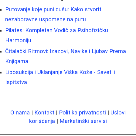
Putovanje koje puni dušu: Kako stvoriti
nezaboravne uspomene na putu
Pilates: Kompletan Vodič za Psihofizičku
Harmoniju
Čitalački Ritmovi: Izazovi, Navike i Ljubav Prema
Knjigama
Liposukcija i Uklanjanje Viška Kože - Saveti i
Ispitstva
O nama
|
Kontakt
|
Politika privatnosti
|
Uslovi
korišćenja
|
Marketinški servisi