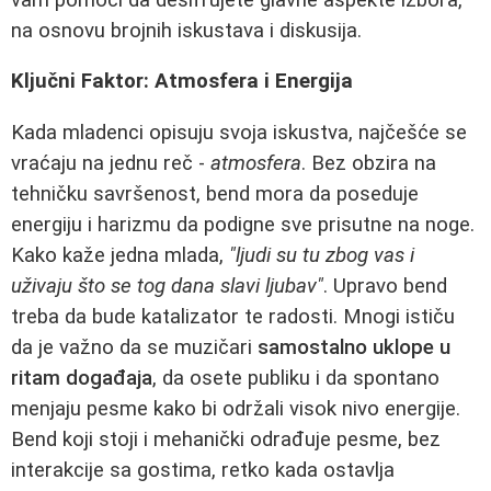
na osnovu brojnih iskustava i diskusija.
Ključni Faktor: Atmosfera i Energija
Kada mladenci opisuju svoja iskustva, najčešće se
vraćaju na jednu reč -
atmosfera
. Bez obzira na
tehničku savršenost, bend mora da poseduje
energiju i harizmu da podigne sve prisutne na noge.
Kako kaže jedna mlada,
"ljudi su tu zbog vas i
uživaju što se tog dana slavi ljubav"
. Upravo bend
treba da bude katalizator te radosti. Mnogi ističu
da je važno da se muzičari
samostalno uklope u
ritam događaja
, da osete publiku i da spontano
menjaju pesme kako bi održali visok nivo energije.
Bend koji stoji i mehanički odrađuje pesme, bez
interakcije sa gostima, retko kada ostavlja