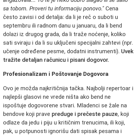
sa tobom. Proveri tu informaciju ponovo."
Cena
često zavisi i od detalja: da li je reč o suboti u
septembru ili radnom danu u januaru, da li bend
dolazi iz drugog grada, da li traže noćenje, koliko
sati sviraju i da li su uključeni specijalni zahtevi (npr.
učenje određene pesme, dodatni instrumenti).
Uvek
tražite detaljan računicu i pisani dogovor.
Profesionalizam i Poštovanje Dogovora
Ovo je možda najkritičnija tačka. Najbolji repertoar i
najlepši glasovi ne vrede ništa ako bend ne
ispoštuje dogovorene stvari. Mladenci se žale na
bendove koji prave
preduge i prečeste pauze
, koji
odlaze da jedu i piju u kritičnim trenucima, ili koji,
pak, u potpunosti ignorišu dati spisak pesama i