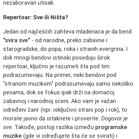
nezaboravan utisak.
Repertoar: Sve ili Ništa?
Jedan od najčešćih zahteva mladenaca je da bend
"svira sve"
- od narodne, preko zabavne i
starogradske, do popa, roka i stranih evergrina. I
dok mnogi bendovi istinski poseduju širok
repertoar, ključno je razumeti šta pod tim
podrazumevaju. Na primer, neki bendovi pod
"stranom muzikom" podrazumevaju samo nekoliko
pesama, dok se fokus ipak drži na domaćoj
zabavnoj i narodnoj sceni. Ako vam je važan
određeni žanr (npr. isključivo strani pop i rok), to
morate jasno da istaknete i proverite.
Dogovor je
sve
. Takođe, postoji razlika između
programske
muzike
(gde vi određujete šta će se svirati) i