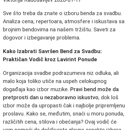
Sve što treba da znate o izboru benda za svadbu.
Analiza cena, repertoara, atmosfere i iskustava sa
brojnim bendovima na našem tržištu. Saveti za
dogovor i izbegavanje problema.
Kako Izabrati Savršen Bend za Svadbu:
Praktičan Vodič kroz Lavirint Ponude
Organizacija svadbe podrazumeva niz odluka, ali
malo koja toliko utiče na uspeh celokupnog
događaja kao izbor muzike.
Pravi bend može da
pretprosti dan u nezaboravno iskustvo
, dok loš
izbor može da upropasti čak i najbolje pripremljenu
proslavu. Kako se, međutim, snaći u moru ponuda,
različitih cena, stilova i obećanja? Ovaj vodič će
vam pomoći da dešifrujete glavne aspekte izbora,