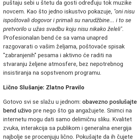
puštaju sebi u štetu da gosti određuju tok muzike
novcem. Kao što jedno iskustvo pokazuje,
"oni nisu
ispoštovali dogovor i primali su narudžbine... i to se
pretvorilo u užas svadbu koju nisu nikako želeli"
.
Profesionalan bend će sa vama unapred
razgovarati o vašim željama, poštovaće spisak
"zabranjenih" pesama i aktivno će raditi na
stvaranju željene atmosfere, bez nepotrebnog
insistiranja na sopstvenom programu.
Lično Slušanje: Zlatno Pravilo
Gotovo svi se slažu u jednom:
obavezno poslušajte
bend uživo
pre nego što ga angažujete. Snimci na
internetu mogu dati samo delimičnu sliku. Kvalitet
zvuka, interakcija sa publikom i generalna energija
najbolje se procenjuju lično. Pokušajte da ih čujete