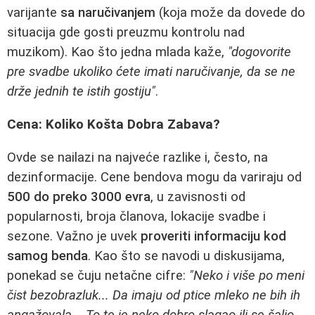
varijante
sa naručivanjem
(koja može da dovede do
situacija gde gosti preuzmu kontrolu nad
muzikom). Kao što jedna mlada kaže,
"dogovorite
pre svadbe ukoliko ćete imati naručivanje, da se ne
drže jednih te istih gostiju"
.
Cena: Koliko Košta Dobra Zabava?
Ovde se nailazi na najveće razlike i, često, na
dezinformacije. Cene bendova mogu da variraju od
500 do preko 3000 evra
, u zavisnosti od
popularnosti, broja članova, lokacije svadbe i
sezone. Važno je uvek
proveriti informaciju kod
samog benda
. Kao što se navodi u diskusijama,
ponekad se čuju netačne cifre:
"Neko i više po meni
čist bezobrazluk... Da imaju od ptice mleko ne bih ih
angažovala... To te je neko dobro slagao ili se šalio