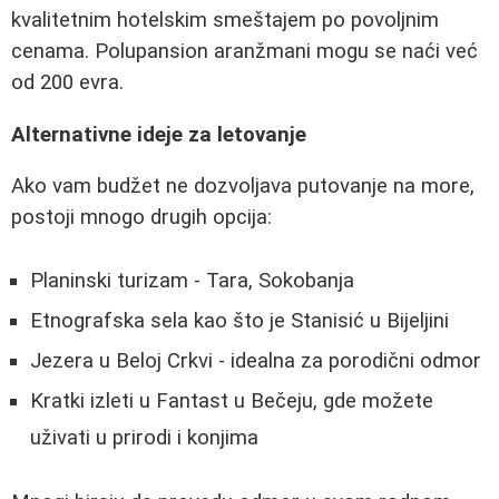
kvalitetnim hotelskim smeštajem po povoljnim
cenama. Polupansion aranžmani mogu se naći već
od 200 evra.
Alternativne ideje za letovanje
Ako vam budžet ne dozvoljava putovanje na more,
postoji mnogo drugih opcija:
Planinski turizam - Tara, Sokobanja
Etnografska sela kao što je Stanisić u Bijeljini
Jezera u Beloj Crkvi - idealna za porodični odmor
Kratki izleti u Fantast u Bečeju, gde možete
uživati u prirodi i konjima