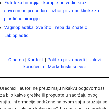
Estetska hirurgija - kompletan vodič kroz
savremene procedure i izbor privatne klinike za
plastičnu hirurgiju
Vaginoplastika: Sve Što Treba da Znate o
Labioplastici
O nama
|
Kontakt
|
Politika privatnosti
|
Uslovi
korišćenja
|
Marketinški servisi
Urednici i autori ne preuzimaju nikakvu odgovornost
za bilo kakve greške ili propuste u sadržaju ovog
sajta. Informacije sadržane na ovom sajtu pružaju se
u stanju „takvom kakve jesu“, bez garancija u pogledu