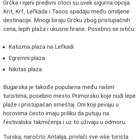
Grčka i njeni predivni otoci su uvek sigurna opcija.
Krit, Krf, Lefkada i Tasos spadaju među omiljene
destinacije. Mnogi biraju Grčku zbog pristupačnih
cena, lepih plaža i ukusne hrane. Posebno se ističu:
Katizma plaza na Lefkadi
Egremni plaza
Nikitas plaza
Bugarska je takođe popularna među našim
turistima, posebno mesto Primorsko koje nudi lepe
plaže i pristupačan smeštaj. Oni koji pevaju u
horovima često imaju priliku da putuju na
festivalska takmičenja i uz to uživaju u odmoru.
Turska, naročito Antalija, privlači sve više turista