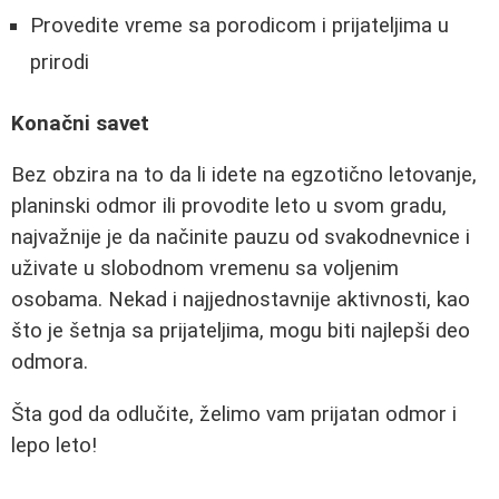
Provedite vreme sa porodicom i prijateljima u
prirodi
Konačni savet
Bez obzira na to da li idete na egzotično letovanje,
planinski odmor ili provodite leto u svom gradu,
najvažnije je da načinite pauzu od svakodnevnice i
uživate u slobodnom vremenu sa voljenim
osobama. Nekad i najjednostavnije aktivnosti, kao
što je šetnja sa prijateljima, mogu biti najlepši deo
odmora.
Šta god da odlučite, želimo vam prijatan odmor i
lepo leto!