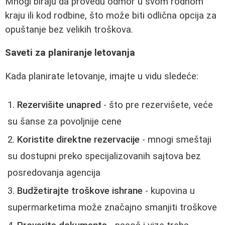
Mnogi biraju da provedu odmor u svom rodnom
kraju ili kod rodbine, što može biti odlična opcija za
opuštanje bez velikih troškova.
Saveti za planiranje letovanja
Kada planirate letovanje, imajte u vidu sledeće:
Rezervišite unapred
- što pre rezervišete, veće
su šanse za povoljnije cene
Koristite direktne rezervacije
- mnogi smeštaji
su dostupni preko specijalizovanih sajtova bez
posredovanja agencija
Budžetirajte troškove ishrane
- kupovina u
supermarketima može značajno smanjiti troškove