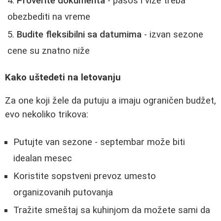
Proverite dokumenta
- pasoš i vize treba
obezbediti na vreme
Budite fleksibilni sa datumima
- izvan sezone
cene su znatno niže
Kako uštedeti na letovanju
Za one koji žele da putuju a imaju ograničen budžet,
evo nekoliko trikova:
Putujte van sezone - septembar može biti
idealan mesec
Koristite sopstveni prevoz umesto
organizovanih putovanja
Tražite smeštaj sa kuhinjom da možete sami da