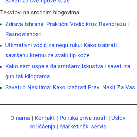
Saveti za sve tipove kože
Tekstovi na srodnim blogovima
Zdrava Ishrana: Praktični Vodič kroz Ravnotežu i
Raznovrsnost
Ultimativni vodič za negu ruku: Kako izabrati
savršenu kremu za svaki tip kože
Kako sam uspela da smršam: Iskustva i saveti za
gubitak kilograma
Saveti o Nakitima: Kako Izabrati Pravi Nakit Za Vas
O nama
|
Kontakt
|
Politika privatnosti
|
Uslovi
korišćenja
|
Marketinški servisi