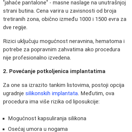
"jahaće pantalone" - masne naslage na unutrašnjoj
strani butina. Cena varira u zavisnosti od broja
tretiranih zona, obično između 1000 i 1500 evra za
dve regije.
Rizici uključuju mogućnost neravnina, hematoma i
potrebe za popravnim zahvatima ako procedura
nije profesionalno izvedena.
2. Povećanje potkoljenica implantatima
Za one sa izrazito tankim listovima, postoji opcija
ugradnje
silikonskih implantata
. Međutim, ova
procedura ima više rizika od liposukcije:
Mogućnost kapsuliranja silikona
Osećaj umora u nogama