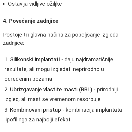
Ostavlja vidljive ožiljke
4. Povećanje zadnjice
Postoje tri glavna načina za poboljšanje izgleda
zadnjice:
Silikonski implantati
- daju najdramatičnije
rezultate, ali mogu izgledati neprirodno u
određenim pozama
Ubrizgavanje vlastite masti (BBL)
- prirodniji
izgled, ali mast se vremenom resorbuje
Kombinovani pristup
- kombinacija implantata i
lipofilinga za najbolji efekat