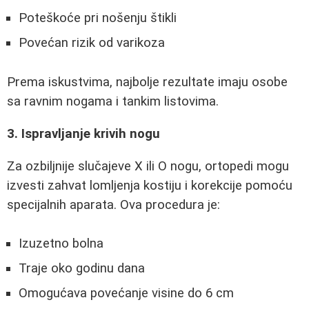
Poteškoće pri nošenju štikli
Povećan rizik od varikoza
Prema iskustvima, najbolje rezultate imaju osobe
sa ravnim nogama i tankim listovima.
3. Ispravljanje krivih nogu
Za ozbiljnije slučajeve X ili O nogu, ortopedi mogu
izvesti zahvat lomljenja kostiju i korekcije pomoću
specijalnih aparata. Ova procedura je:
Izuzetno bolna
Traje oko godinu dana
Omogućava povećanje visine do 6 cm