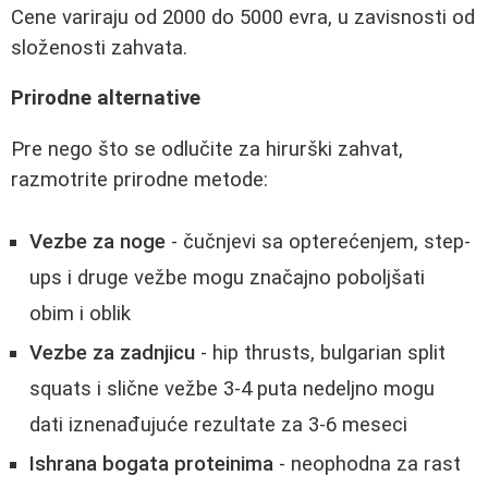
Cene variraju od 2000 do 5000 evra, u zavisnosti od
složenosti zahvata.
Prirodne alternative
Pre nego što se odlučite za hirurški zahvat,
razmotrite prirodne metode:
Vezbe za noge
- čučnjevi sa opterećenjem, step-
ups i druge vežbe mogu značajno poboljšati
obim i oblik
Vezbe za zadnjicu
- hip thrusts, bulgarian split
squats i slične vežbe 3-4 puta nedeljno mogu
dati iznenađujuće rezultate za 3-6 meseci
Ishrana bogata proteinima
- neophodna za rast