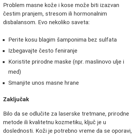
Problem masne kože i kose može biti izazvan
čestim pranjem, stresom ili hormonalnim
disbalansom. Evo nekoliko saveta:
Perite kosu blagim šamponima bez sulfata
Izbegavajte često feniranje
Koristite prirodne maske (npr. maslinovo ulje i
med)
Smanjite unos masne hrane
Zaključak
Bilo da se odlučite za laserske tretmane, prirodne
metode ili kvalitetnu kozmetiku, ključ je u
doslednosti. Koži je potrebno vreme da se oporavi,