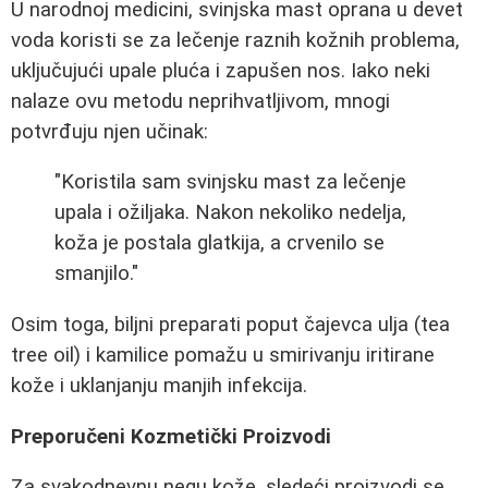
U narodnoj medicini, svinjska mast oprana u devet
voda koristi se za lečenje raznih kožnih problema,
uključujući upale pluća i zapušen nos. Iako neki
nalaze ovu metodu neprihvatljivom, mnogi
potvrđuju njen učinak:
"Koristila sam svinjsku mast za lečenje
upala i ožiljaka. Nakon nekoliko nedelja,
koža je postala glatkija, a crvenilo se
smanjilo."
Osim toga, biljni preparati poput čajevca ulja (tea
tree oil) i kamilice pomažu u smirivanju iritirane
kože i uklanjanju manjih infekcija.
Preporučeni Kozmetički Proizvodi
Za svakodnevnu negu kože, sledeći proizvodi se