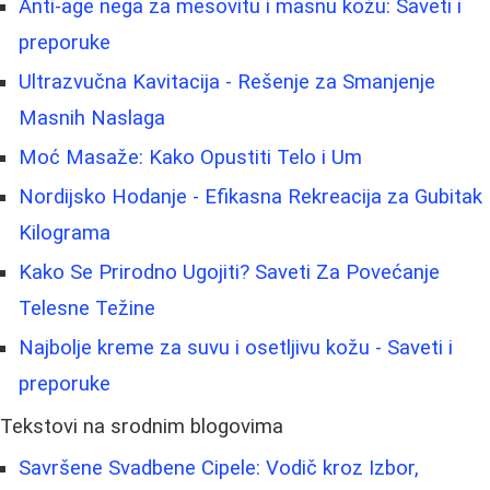
Anti-age nega za mesovitu i masnu kožu: Saveti i
preporuke
Ultrazvučna Kavitacija - Rešenje za Smanjenje
Masnih Naslaga
Moć Masaže: Kako Opustiti Telo i Um
Nordijsko Hodanje - Efikasna Rekreacija za Gubitak
Kilograma
Kako Se Prirodno Ugojiti? Saveti Za Povećanje
Telesne Težine
Najbolje kreme za suvu i osetljivu kožu - Saveti i
preporuke
Tekstovi na srodnim blogovima
Savršene Svadbene Cipele: Vodič kroz Izbor,