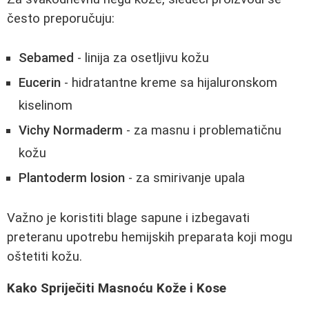
često preporučuju:
Sebamed
- linija za osetljivu kožu
Eucerin
- hidratantne kreme sa hijaluronskom
kiselinom
Vichy Normaderm
- za masnu i problematičnu
kožu
Plantoderm losion
- za smirivanje upala
Važno je koristiti blage sapune i izbegavati
preteranu upotrebu hemijskih preparata koji mogu
oštetiti kožu.
Kako Spriječiti Masnoću Kože i Kose